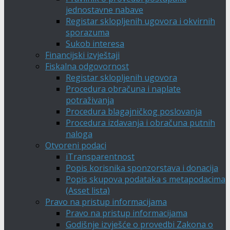
jednostavne nabave
Registar sklopljenih ugovora i okvirnih
sporazuma
Sukob interesa
Financijski izvještaji
Fiskalna odgovornost
Registar sklopljenih ugovora
Procedura obračuna i naplate
potraživanja
Procedura blagajničkog poslovanja
Procedura izdavanja i obračuna putnih
naloga
Otvoreni podaci
iTransparentnost
Popis korisnika sponzorstava i donacija
Popis skupova podataka s metapodacima
(Asset lista)
Pravo na pristup informacijama
Pravo na pristup informacijama
Godišnje izvješće o provedbi Zakona o