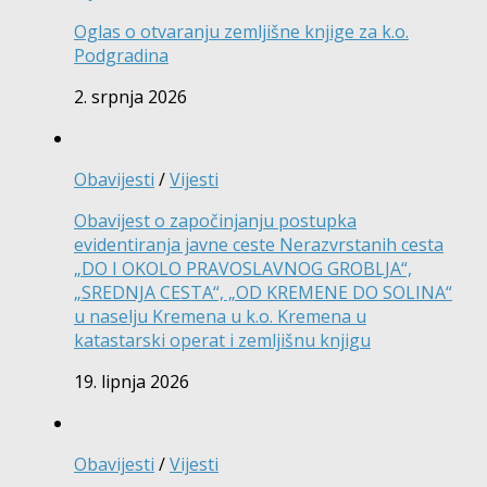
Oglas o otvaranju zemljišne knjige za k.o.
Podgradina
2. srpnja 2026
Obavijesti
/
Vijesti
Obavijest o započinjanju postupka
evidentiranja javne ceste Nerazvrstanih cesta
„DO I OKOLO PRAVOSLAVNOG GROBLJA“,
„SREDNJA CESTA“, „OD KREMENE DO SOLINA“
u naselju Kremena u k.o. Kremena u
katastarski operat i zemljišnu knjigu
19. lipnja 2026
Obavijesti
/
Vijesti