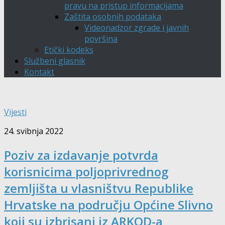
pravu na pristup informacijama
Zaštita osobnih podataka
Videonadzor zgrade i javnih
površina
Etički kodeks
Službeni glasnik
Kontakt
Vijesti
24. svibnja 2022
Poziv za izdavanje potvrda
korisnicima poljoprivrednog
zemljišta u vlasništvu Republike
Hrvatske na području Općine Slivno
koji su izbrisani iz ARKOD-a