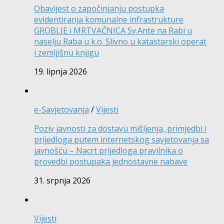
Obavijest o započinjanju postupka
evidentiranja komunalne infrastrukture
GROBLJE i MRTVAČNICA Sv.Ante na Rabi u
naselju Raba u k.o. Slivno u katastarski operat
i zemljišnu knjigu
19. lipnja 2026
e-Savjetovanja
/
Vijesti
Poziv javnosti za dostavu mišljenja, primjedbi i
prijedloga putem internetskog savjetovanja sa
javnošću – Nacrt prijedloga pravilnika o
provedbi postupaka jednostavne nabave
31. srpnja 2026
Vijesti