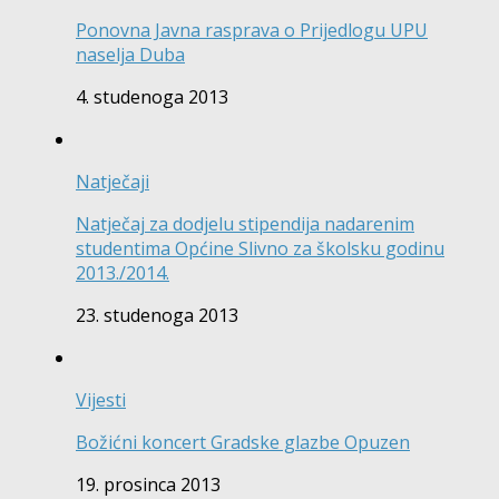
Ponovna Javna rasprava o Prijedlogu UPU
naselja Duba
4. studenoga 2013
Natječaji
Natječaj za dodjelu stipendija nadarenim
studentima Općine Slivno za školsku godinu
2013./2014.
23. studenoga 2013
Vijesti
Božićni koncert Gradske glazbe Opuzen
19. prosinca 2013