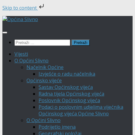
Skip to content
Skip
to
content
Pretraži:
Vijesti
O Općini Slivno
Načelnik Općine
Izvješće o radu načelnika
Općinsko vijeće
Sastav Općinskog vijeća
Radna tijela Općinskog vijeća
Poslovnik Općinskog vijeća
Podaci o poslovnim udjelima vijećnika
Općinskog vijeća Općine Slivno
O Općini Slivno
Podrijetlo imena
Geografski položaj