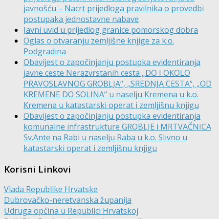
javnošću – Nacrt prijedloga pravilnika o provedbi
postupaka jednostavne nabave
Javni uvid u prijedlog granice pomorskog dobra
Oglas o otvaranju zemljišne knjige za k.o.
Podgradina
Obavijest o započinjanju postupka evidentiranja
javne ceste Nerazvrstanih cesta „DO I OKOLO
PRAVOSLAVNOG GROBLJA“, „SREDNJA CESTA“, „OD
KREMENE DO SOLINA“ u naselju Kremena u k.o.
Kremena u katastarski operat i zemljišnu knjigu
Obavijest o započinjanju postupka evidentiranja
komunalne infrastrukture GROBLJE i MRTVAČNICA
Sv.Ante na Rabi u naselju Raba u k.o. Slivno u
katastarski operat i zemljišnu knjigu
Korisni Linkovi
Vlada Republike Hrvatske
Dubrovačko-neretvanska županija
Udruga općina u Republici Hrvatskoj