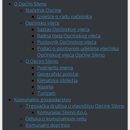
O Općini Slivno
Načelnik Općine
Izvješće o radu načelnika
Općinsko vijeće
Sastav Općinskog vijeća
Radna tijela Općinskog vijeća
Poslovnik Općinskog vijeća
Podaci o poslovnim udjelima vijećnika
Općinskog vijeća Općine Slivno
O Općini Slivno
Podrijetlo imena
Geografski položaj
Klimatska obilježja
Naselja
Turizam
Komunalno gospodarstvo
Trgovačka društva u vlasništvu Općine Slivno
Komunalac Slivno d.o.o.
Odluka o komunalnom redu
Komunalni doprinos