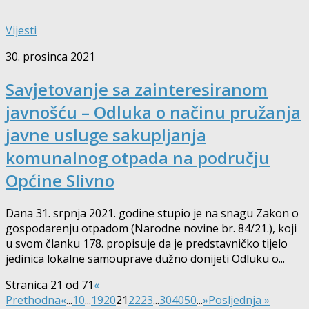
Vijesti
30. prosinca 2021
Savjetovanje sa zainteresiranom
javnošću – Odluka o načinu pružanja
javne usluge sakupljanja
komunalnog otpada na području
Općine Slivno
Dana 31. srpnja 2021. godine stupio je na snagu Zakon o
gospodarenju otpadom (Narodne novine br. 84/21.), koji
u svom članku 178. propisuje da je predstavničko tijelo
jedinica lokalne samouprave dužno donijeti Odluku o...
Stranica 21 od 71
«
Prethodna
«
...
10
...
19
20
21
22
23
...
30
40
50
...
»
Posljednja »