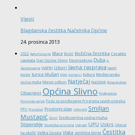
Vijesti
Blagdanska čestitka Načelnika Općine
24. prosinca 2013
Božićna čestitka
Blace
Ceratitis
2022
Božić
Aglomeracija
Duba
capitata
Dezinsekcija
Dan Općine Slivno
e-
Javna rasprava
Izbori
HAPIH
Javni
Savjetovanje
Jurica Mušan
poziv
Kultura
Mediteranska
Klek
komarci
Natječaj
voćna muha
Mjesni odbori
Načelnik
Nova godina
Općina Slivno
Obavijest
Podgradina
Poziv za predlaganje Programa javnih potreba
Pomorski servis
Smiljan
Prostorni plan
PPU
Proračun
referent
Mustapić
Sredozemna voćna muha
Sport
UPU
Stipendije
Uskrs
Utjecaj
Strateška procjena
Udruge
Čestitka
Vlaka
Velika Gospa
na okoliš
zemljišne knjige