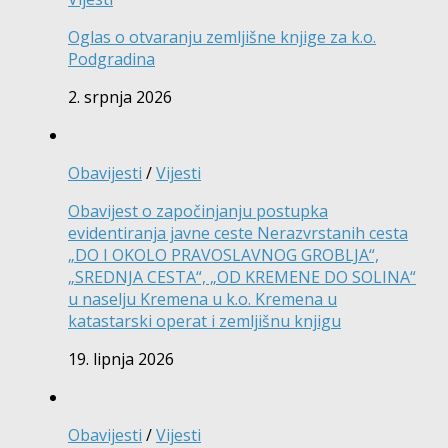
Oglas o otvaranju zemljišne knjige za k.o.
Podgradina
2. srpnja 2026
Obavijesti
/
Vijesti
Obavijest o započinjanju postupka
evidentiranja javne ceste Nerazvrstanih cesta
„DO I OKOLO PRAVOSLAVNOG GROBLJA“,
„SREDNJA CESTA“, „OD KREMENE DO SOLINA“
u naselju Kremena u k.o. Kremena u
katastarski operat i zemljišnu knjigu
19. lipnja 2026
Obavijesti
/
Vijesti