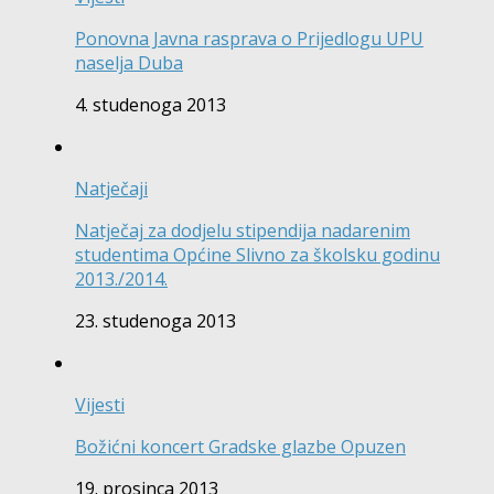
Ponovna Javna rasprava o Prijedlogu UPU
naselja Duba
4. studenoga 2013
Natječaji
Natječaj za dodjelu stipendija nadarenim
studentima Općine Slivno za školsku godinu
2013./2014.
23. studenoga 2013
Vijesti
Božićni koncert Gradske glazbe Opuzen
19. prosinca 2013