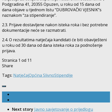
Podgradina 41, 20355 Opuzen, u roku od 15 dana od
dana objave u tjednom listu “DUBROVAČKI VJESNIK”s
naznakom “za stipendiranje”.
2.3. Prijave dostavljene nakon isteka roka i bez potrebne
dokumentacije neće se razmatrati.
2.4. O rezultatima natječaja kandidati će biti obaviješteni
u roku od 30 dana od dana isteka roka za podnošenje
prijava.
Stranica 1 od 1
1
Share
Tags:
Natječaj
Općina Slivno
Stipendije
Next story
Javno savjetovanje o prijedlogu