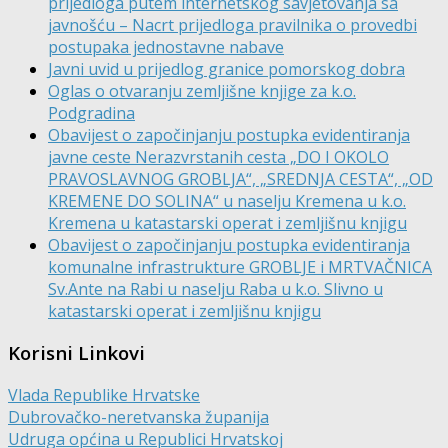
prijedloga putem internetskog savjetovanja sa
javnošću – Nacrt prijedloga pravilnika o provedbi
postupaka jednostavne nabave
Javni uvid u prijedlog granice pomorskog dobra
Oglas o otvaranju zemljišne knjige za k.o.
Podgradina
Obavijest o započinjanju postupka evidentiranja
javne ceste Nerazvrstanih cesta „DO I OKOLO
PRAVOSLAVNOG GROBLJA“, „SREDNJA CESTA“, „OD
KREMENE DO SOLINA“ u naselju Kremena u k.o.
Kremena u katastarski operat i zemljišnu knjigu
Obavijest o započinjanju postupka evidentiranja
komunalne infrastrukture GROBLJE i MRTVAČNICA
Sv.Ante na Rabi u naselju Raba u k.o. Slivno u
katastarski operat i zemljišnu knjigu
Korisni Linkovi
Vlada Republike Hrvatske
Dubrovačko-neretvanska županija
Udruga općina u Republici Hrvatskoj