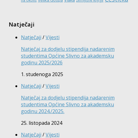
Velika Gospa
na okoliš
zemljišne knjige
Natječaji
Natječaji
/
Vijesti
Natječaj za dodjelu stipendija nadarenim
studentima Općine Slivno za akademsku
godinu 2025/2026
1. studenoga 2025
Natječaji
/
Vijesti
Natječaj za dodjelu stipendija nadarenim
studentima Općine Slivno za akademsku
godinu 2024./2025.
25. listopada 2024
Natječaji
/
Vijesti