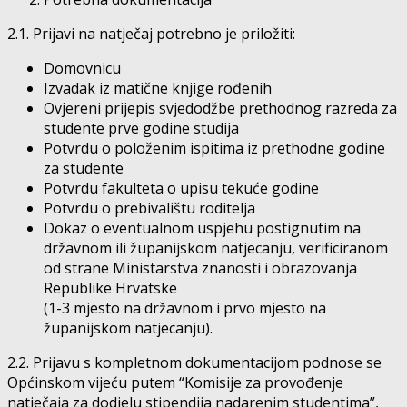
2.1. Prijavi na natječaj potrebno je priložiti:
Domovnicu
Izvadak iz matične knjige rođenih
Ovjereni prijepis svjedodžbe prethodnog razreda za
studente prve godine studija
Potvrdu o položenim ispitima iz prethodne godine
za studente
Potvrdu fakulteta o upisu tekuće godine
Potvrdu o prebivalištu roditelja
Dokaz o eventualnom uspjehu postignutim na
državnom ili županijskom natjecanju, verificiranom
od strane Ministarstva znanosti i obrazovanja
Republike Hrvatske
(1-3 mjesto na državnom i prvo mjesto na
županijskom natjecanju).
2.2. Prijavu s kompletnom dokumentacijom podnose se
Općinskom vijeću putem “Komisije za provođenje
natječaja za dodjelu stipendija nadarenim studentima”,