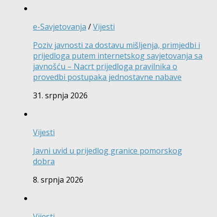
e-Savjetovanja
/
Vijesti
Poziv javnosti za dostavu mišljenja, primjedbi i
prijedloga putem internetskog savjetovanja sa
javnošću – Nacrt prijedloga pravilnika o
provedbi postupaka jednostavne nabave
31. srpnja 2026
Vijesti
Javni uvid u prijedlog granice pomorskog
dobra
8. srpnja 2026
Vijesti