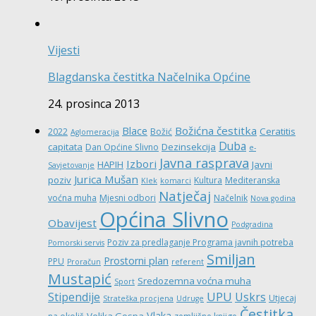
Vijesti
Blagdanska čestitka Načelnika Općine
24. prosinca 2013
Božićna čestitka
Blace
Ceratitis
2022
Božić
Aglomeracija
Duba
capitata
Dezinsekcija
Dan Općine Slivno
e-
Javna rasprava
Izbori
HAPIH
Javni
Savjetovanje
Jurica Mušan
poziv
Kultura
Mediteranska
Klek
komarci
Natječaj
voćna muha
Mjesni odbori
Načelnik
Nova godina
Općina Slivno
Obavijest
Podgradina
Poziv za predlaganje Programa javnih potreba
Pomorski servis
Smiljan
Prostorni plan
PPU
Proračun
referent
Mustapić
Sredozemna voćna muha
Sport
UPU
Stipendije
Uskrs
Utjecaj
Strateška procjena
Udruge
Čestitka
Vlaka