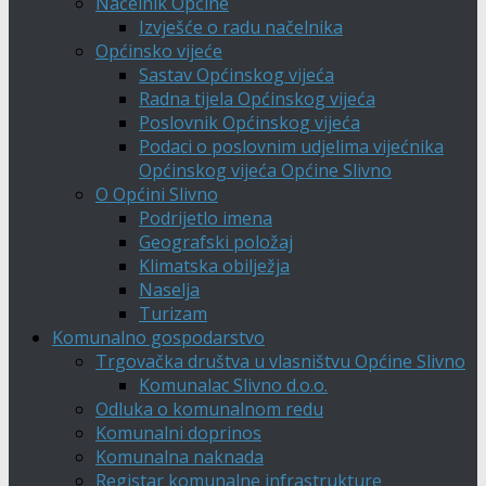
Načelnik Općine
Izvješće o radu načelnika
Općinsko vijeće
Sastav Općinskog vijeća
Radna tijela Općinskog vijeća
Poslovnik Općinskog vijeća
Podaci o poslovnim udjelima vijećnika
Općinskog vijeća Općine Slivno
O Općini Slivno
Podrijetlo imena
Geografski položaj
Klimatska obilježja
Naselja
Turizam
Komunalno gospodarstvo
Trgovačka društva u vlasništvu Općine Slivno
Komunalac Slivno d.o.o.
Odluka o komunalnom redu
Komunalni doprinos
Komunalna naknada
Registar komunalne infrastrukture