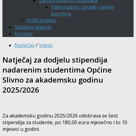
Zaštita osobnih podataka
Videonadzor zgrade i javnih
površina
Etički kodeks
Službeni glasnik
Kontakt
Natječaji
/
Vijesti
Natječaj za dodjelu stipendija
nadarenim studentima Općine
Slivno za akademsku godinu
2025/2026
Za akademsku godinu 2025/2026 odobrava se šest
stipendija za studente, po 180,00 eura mjesečno i to 10
mjeseci u godini.