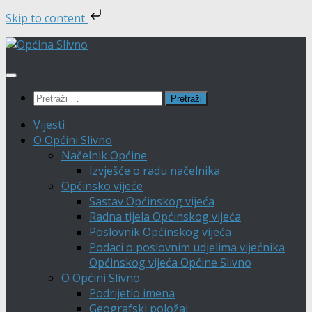
Skip to content
Skip
to
content
Pretraži:
Vijesti
O Općini Slivno
Načelnik Općine
Izvješće o radu načelnika
Općinsko vijeće
Sastav Općinskog vijeća
Radna tijela Općinskog vijeća
Poslovnik Općinskog vijeća
Podaci o poslovnim udjelima vijećnika
Općinskog vijeća Općine Slivno
O Općini Slivno
Podrijetlo imena
Geografski položaj