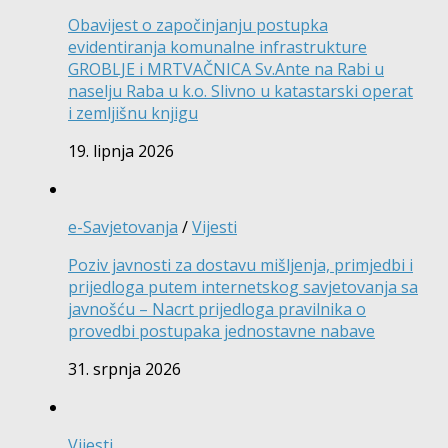
Obavijest o započinjanju postupka
evidentiranja komunalne infrastrukture
GROBLJE i MRTVAČNICA Sv.Ante na Rabi u
naselju Raba u k.o. Slivno u katastarski operat
i zemljišnu knjigu
19. lipnja 2026
e-Savjetovanja
/
Vijesti
Poziv javnosti za dostavu mišljenja, primjedbi i
prijedloga putem internetskog savjetovanja sa
javnošću – Nacrt prijedloga pravilnika o
provedbi postupaka jednostavne nabave
31. srpnja 2026
Vijesti