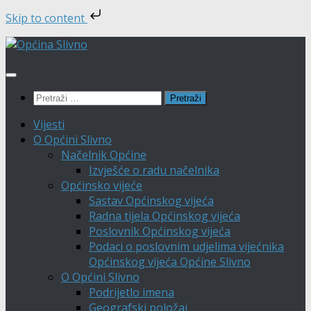
Skip to content
Skip
to
content
Pretraži:
Vijesti
O Općini Slivno
Načelnik Općine
Izvješće o radu načelnika
Općinsko vijeće
Sastav Općinskog vijeća
Radna tijela Općinskog vijeća
Poslovnik Općinskog vijeća
Podaci o poslovnim udjelima vijećnika
Općinskog vijeća Općine Slivno
O Općini Slivno
Podrijetlo imena
Geografski položaj