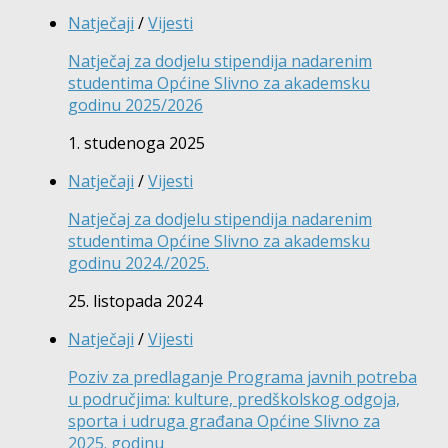
Natječaji
/
Vijesti
Natječaj za dodjelu stipendija nadarenim
studentima Općine Slivno za akademsku
godinu 2025/2026
1. studenoga 2025
Natječaji
/
Vijesti
Natječaj za dodjelu stipendija nadarenim
studentima Općine Slivno za akademsku
godinu 2024./2025.
25. listopada 2024
Natječaji
/
Vijesti
Poziv za predlaganje Programa javnih potreba
u područjima: kulture, predškolskog odgoja,
sporta i udruga građana Općine Slivno za
2025. godinu