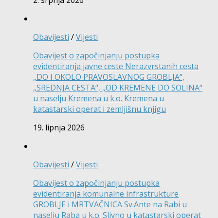
Obavijesti
/
Vijesti
Obavijest o započinjanju postupka
evidentiranja javne ceste Nerazvrstanih cesta
„DO I OKOLO PRAVOSLAVNOG GROBLJA“,
„SREDNJA CESTA“, „OD KREMENE DO SOLINA“
u naselju Kremena u k.o. Kremena u
katastarski operat i zemljišnu knjigu
19. lipnja 2026
Obavijesti
/
Vijesti
Obavijest o započinjanju postupka
evidentiranja komunalne infrastrukture
GROBLJE i MRTVAČNICA Sv.Ante na Rabi u
naselju Raba u k.o. Slivno u katastarski operat