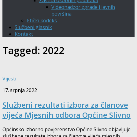
Zaštita osobnih podataka
Videonadzor zgrade i javnih
površina
Etički kodeks
Službeni glasnik
Kontakt
Tagged:
2022
Vijesti
17. srpnja 2022
Službeni rezultati izbora za članove
vijeća Mjesnih odbora Općine Slivno
Općinsko izborno povjerenstvo Općine Slivno objavljuje
službene rezultate izbora za članove vijeća mjesnih