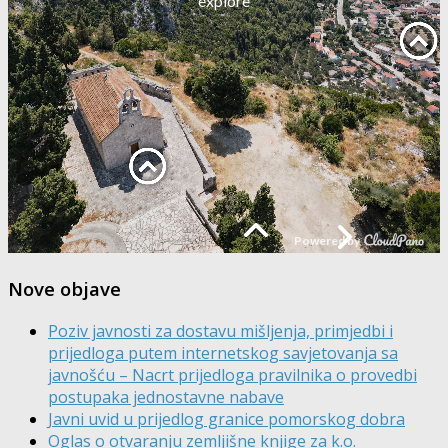
Nove objave
Poziv javnosti za dostavu mišljenja, primjedbi i
prijedloga putem internetskog savjetovanja sa
javnošću – Nacrt prijedloga pravilnika o provedbi
postupaka jednostavne nabave
Javni uvid u prijedlog granice pomorskog dobra
Oglas o otvaranju zemljišne knjige za k.o.