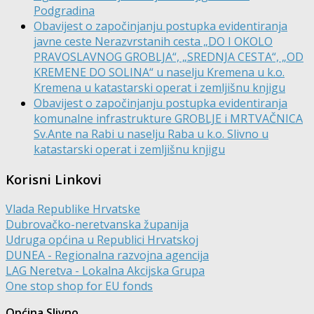
Podgradina
Obavijest o započinjanju postupka evidentiranja
javne ceste Nerazvrstanih cesta „DO I OKOLO
PRAVOSLAVNOG GROBLJA“, „SREDNJA CESTA“, „OD
KREMENE DO SOLINA“ u naselju Kremena u k.o.
Kremena u katastarski operat i zemljišnu knjigu
Obavijest o započinjanju postupka evidentiranja
komunalne infrastrukture GROBLJE i MRTVAČNICA
Sv.Ante na Rabi u naselju Raba u k.o. Slivno u
katastarski operat i zemljišnu knjigu
Korisni Linkovi
Vlada Republike Hrvatske
Dubrovačko-neretvanska županija
Udruga općina u Republici Hrvatskoj
DUNEA - Regionalna razvojna agencija
LAG Neretva - Lokalna Akcijska Grupa
One stop shop for EU fonds
Općina Slivno