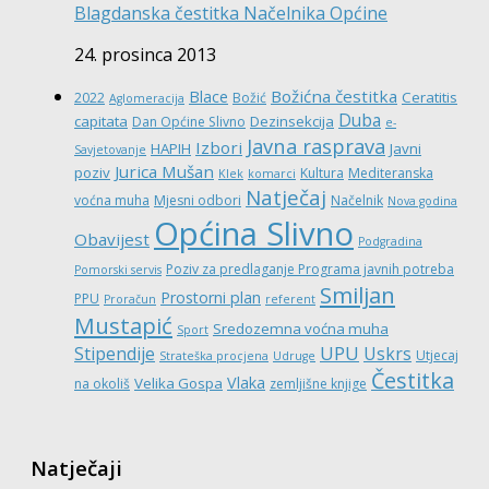
Blagdanska čestitka Načelnika Općine
24. prosinca 2013
Božićna čestitka
Blace
Ceratitis
2022
Božić
Aglomeracija
Duba
capitata
Dezinsekcija
Dan Općine Slivno
e-
Javna rasprava
Izbori
HAPIH
Javni
Savjetovanje
Jurica Mušan
poziv
Kultura
Mediteranska
Klek
komarci
Natječaj
voćna muha
Mjesni odbori
Načelnik
Nova godina
Općina Slivno
Obavijest
Podgradina
Poziv za predlaganje Programa javnih potreba
Pomorski servis
Smiljan
Prostorni plan
PPU
Proračun
referent
Mustapić
Sredozemna voćna muha
Sport
UPU
Stipendije
Uskrs
Utjecaj
Strateška procjena
Udruge
Čestitka
Vlaka
Velika Gospa
na okoliš
zemljišne knjige
Natječaji