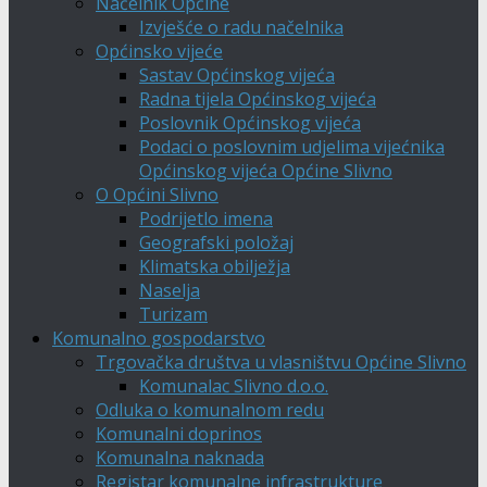
Načelnik Općine
Izvješće o radu načelnika
Općinsko vijeće
Sastav Općinskog vijeća
Radna tijela Općinskog vijeća
Poslovnik Općinskog vijeća
Podaci o poslovnim udjelima vijećnika
Općinskog vijeća Općine Slivno
O Općini Slivno
Podrijetlo imena
Geografski položaj
Klimatska obilježja
Naselja
Turizam
Komunalno gospodarstvo
Trgovačka društva u vlasništvu Općine Slivno
Komunalac Slivno d.o.o.
Odluka o komunalnom redu
Komunalni doprinos
Komunalna naknada
Registar komunalne infrastrukture