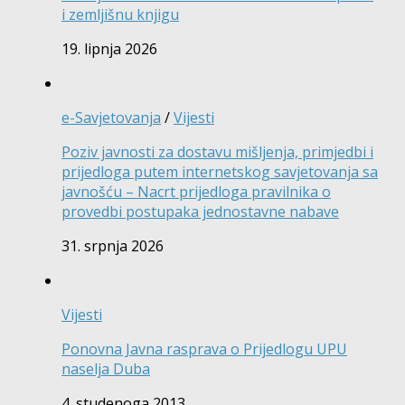
i zemljišnu knjigu
19. lipnja 2026
e-Savjetovanja
/
Vijesti
Poziv javnosti za dostavu mišljenja, primjedbi i
prijedloga putem internetskog savjetovanja sa
javnošću – Nacrt prijedloga pravilnika o
provedbi postupaka jednostavne nabave
31. srpnja 2026
Vijesti
Ponovna Javna rasprava o Prijedlogu UPU
naselja Duba
4. studenoga 2013