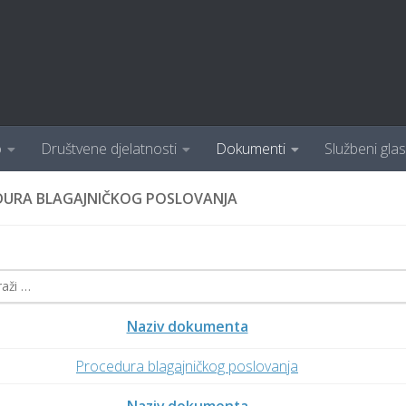
o
Društvene djelatnosti
Dokumenti
Službeni glas
DURA BLAGAJNIČKOG POSLOVANJA
:
Naziv dokumenta
Procedura blagajničkog poslovanja