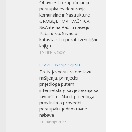
Obavijest o započinjanju
postupka evidentiranja
komunalne infrastrukture
GROBLJE i MRTVAČNICA
Sv.Ante na Rabi u naselju
Raba u k.o. Slivno u
katastarski operat i zemljišnu
knjigu
19. LIPNJA 2026
E-SAVJETOVANJA
/
VIJESTI
Poziv javnosti za dostavu
mišljenja, primjedbi i
prijedloga putem
internetskog savjetovanja sa
javnošću – Nacrt prijedloga
pravilnika o provedbi
postupaka jednostavne
nabave
31. SRPNJA 2026