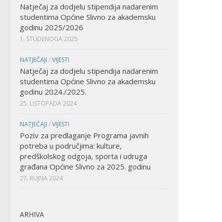
Natječaj za dodjelu stipendija nadarenim
studentima Općine Slivno za akademsku
godinu 2025/2026
1. STUDENOGA 2025
NATJEČAJI
/
VIJESTI
Natječaj za dodjelu stipendija nadarenim
studentima Općine Slivno za akademsku
godinu 2024./2025.
25. LISTOPADA 2024
NATJEČAJI
/
VIJESTI
Poziv za predlaganje Programa javnih
potreba u područjima: kulture,
predškolskog odgoja, sporta i udruga
građana Općine Slivno za 2025. godinu
27. RUJNA 2024
ARHIVA