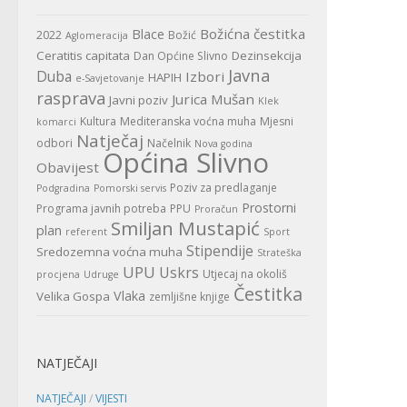
Božićna čestitka
Blace
2022
Božić
Aglomeracija
Ceratitis capitata
Dezinsekcija
Dan Općine Slivno
Javna
Duba
Izbori
HAPIH
e-Savjetovanje
rasprava
Jurica Mušan
Javni poziv
Klek
Kultura
Mediteranska voćna muha
Mjesni
komarci
Natječaj
odbori
Načelnik
Nova godina
Općina Slivno
Obavijest
Poziv za predlaganje
Podgradina
Pomorski servis
Prostorni
Programa javnih potreba
PPU
Proračun
Smiljan Mustapić
plan
referent
Sport
Stipendije
Sredozemna voćna muha
Strateška
UPU
Uskrs
Utjecaj na okoliš
procjena
Udruge
Čestitka
Vlaka
Velika Gospa
zemljišne knjige
NATJEČAJI
NATJEČAJI
/
VIJESTI