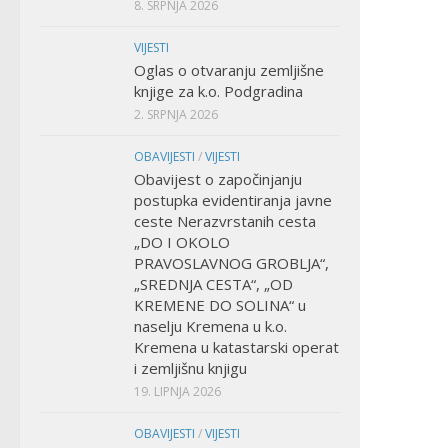
8. SRPNJA 2026
VIJESTI
Oglas o otvaranju zemljišne
knjige za k.o. Podgradina
2. SRPNJA 2026
OBAVIJESTI
/
VIJESTI
Obavijest o započinjanju
postupka evidentiranja javne
ceste Nerazvrstanih cesta
„DO I OKOLO
PRAVOSLAVNOG GROBLJA“,
„SREDNJA CESTA“, „OD
KREMENE DO SOLINA“ u
naselju Kremena u k.o.
Kremena u katastarski operat
i zemljišnu knjigu
19. LIPNJA 2026
OBAVIJESTI
/
VIJESTI