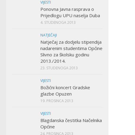
VIJESTI
Ponovna Javna rasprava o
Prijedlogu UPU naselja Duba
4. STUDENOGA 2013
NATJEČAJI
Natječaj za dodjelu stipendija
nadarenim studentima Općine
Slivno za školsku godinu
2013./2014.
23. STUDENOGA 2013
VIJESTI
Božićni koncert Gradske
glazbe Opuzen
19. PROSINCA 2013
VIJESTI
Blagdanska čestitka Načelnika
Općine
24. PROSINCA 2013