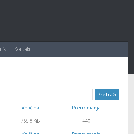
nik
Kontakt
Veličina
Preuzimanja
765.8 KiB
440