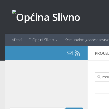
content
Skip to content
Vijesti
O Općini Slivno
Komunalno gospodarstv
PROCE
Pretraži