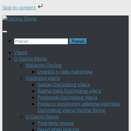
Skip to content
Skip
to
content
Pretraži:
Vijesti
O Općini Slivno
Načelnik Općine
Izvješće o radu načelnika
Općinsko vijeće
Sastav Općinskog vijeća
Radna tijela Općinskog vijeća
Poslovnik Općinskog vijeća
Podaci o poslovnim udjelima vijećnika
Općinskog vijeća Općine Slivno
O Općini Slivno
Podrijetlo imena
Geografski položaj