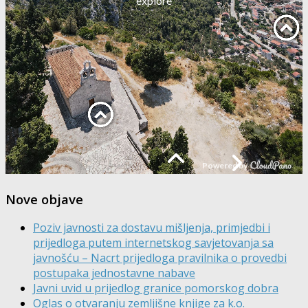
Nove objave
Poziv javnosti za dostavu mišljenja, primjedbi i
prijedloga putem internetskog savjetovanja sa
javnošću – Nacrt prijedloga pravilnika o provedbi
postupaka jednostavne nabave
Javni uvid u prijedlog granice pomorskog dobra
Oglas o otvaranju zemljišne knjige za k.o.