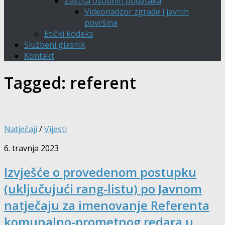
Zaštita osobnih podataka
Videonadzor zgrade i javnih
površina
Etički kodeks
Službeni glasnik
Kontakt
Tagged:
referent
Natječaji
/
Vijesti
6. travnja 2023
Izvješće o provedenom postupku
(uključujući rang-listu) po Javnom
natječaju za imenovanje Referenta
komunalno-prometnog redara u