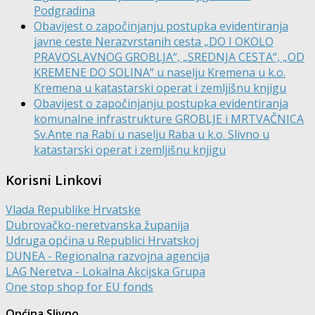
Podgradina
Obavijest o započinjanju postupka evidentiranja
javne ceste Nerazvrstanih cesta „DO I OKOLO
PRAVOSLAVNOG GROBLJA“, „SREDNJA CESTA“, „OD
KREMENE DO SOLINA“ u naselju Kremena u k.o.
Kremena u katastarski operat i zemljišnu knjigu
Obavijest o započinjanju postupka evidentiranja
komunalne infrastrukture GROBLJE i MRTVAČNICA
Sv.Ante na Rabi u naselju Raba u k.o. Slivno u
katastarski operat i zemljišnu knjigu
Korisni Linkovi
Vlada Republike Hrvatske
Dubrovačko-neretvanska županija
Udruga općina u Republici Hrvatskoj
DUNEA - Regionalna razvojna agencija
LAG Neretva - Lokalna Akcijska Grupa
One stop shop for EU fonds
Općina Slivno