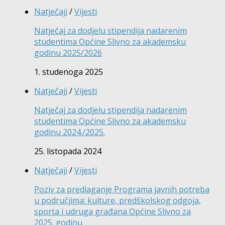
Natječaji
/
Vijesti
Natječaj za dodjelu stipendija nadarenim
studentima Općine Slivno za akademsku
godinu 2025/2026
1. studenoga 2025
Natječaji
/
Vijesti
Natječaj za dodjelu stipendija nadarenim
studentima Općine Slivno za akademsku
godinu 2024./2025.
25. listopada 2024
Natječaji
/
Vijesti
Poziv za predlaganje Programa javnih potreba
u područjima: kulture, predškolskog odgoja,
sporta i udruga građana Općine Slivno za
2025. godinu