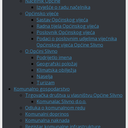
Načelnik Općine
Izvješće o radu načelnika
Općinsko vijeće
Sastav Općinskog vijeća
Radna tijela Općinskog vijeća
Poslovnik Općinskog vijeća
Podaci o poslovnim udjelima vijećnika
Općinskog vijeća Općine Slivno
O Općini Slivno
Podrijetlo imena
Geografski položaj
Klimatska obilježja
Naselja
Turizam
Komunalno gospodarstvo
Trgovačka društva u vlasništvu Općine Slivno
Komunalac Slivno d.o.o.
Odluka o komunalnom redu
Komunalni doprinos
Komunalna naknada
Registar komunalne infrastrukture