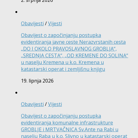
Obavijesti
/
Vijesti
Obavijest o započinjanju postupka
evidentiranja javne ceste Nerazvrstanih cesta
„DO I OKOLO PRAVOSLAVNOG GROBLJA“,
„SREDNJA CESTA“, „OD KREMENE DO SOLINA“
u naselju Kremena u k.o. Kremena u
katastarski operat i zemljišnu knjigu
19. lipnja 2026
Obavijesti
/
Vijesti
Obavijest o započinjanju postupka
evidentiranja komunalne infrastrukture
GROBLJE i MRTVAČNICA Sv.Ante na Rabi u
naselju Raba u k.o. Slivno u katastarski operat