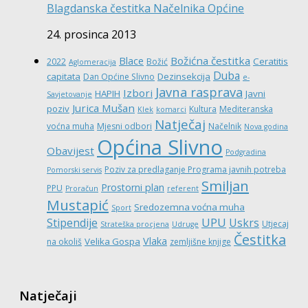
Blagdanska čestitka Načelnika Općine
24. prosinca 2013
Božićna čestitka
Blace
Ceratitis
2022
Božić
Aglomeracija
Duba
capitata
Dezinsekcija
Dan Općine Slivno
e-
Javna rasprava
Izbori
HAPIH
Javni
Savjetovanje
Jurica Mušan
poziv
Kultura
Mediteranska
Klek
komarci
Natječaj
voćna muha
Mjesni odbori
Načelnik
Nova godina
Općina Slivno
Obavijest
Podgradina
Poziv za predlaganje Programa javnih potreba
Pomorski servis
Smiljan
Prostorni plan
PPU
Proračun
referent
Mustapić
Sredozemna voćna muha
Sport
UPU
Stipendije
Uskrs
Utjecaj
Strateška procjena
Udruge
Čestitka
Vlaka
Velika Gospa
na okoliš
zemljišne knjige
Natječaji