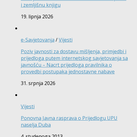
i zemljišnu knjigu
19. lipnja 2026
e-Savjetovanja
/
Vijesti
Poziv javnosti za dostavu mišljenja, primjedbi i
prijedloga putem internetskog savjetovanja sa
javnošću – Nacrt prijedloga pravilnika o
provedbi postupaka jednostavne nabave
31. srpnja 2026
Vijesti
Ponovna Javna rasprava o Prijedlogu UPU
naselja Duba
4. studenoga 2013