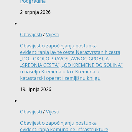
Podgradina
2. srpnja 2026
Obavijesti
/
Vijesti
Obavijest o započinjanju postupka
evidentiranja javne ceste Nerazvrstanih cesta
„DO I OKOLO PRAVOSLAVNOG GROBLJA“,
„SREDNJA CESTA“, „OD KREMENE DO SOLINA“
u naselju Kremena u k.o. Kremena u
katastarski operat i zemljišnu knjigu
19. lipnja 2026
Obavijesti
/
Vijesti
Obavijest o započinjanju postupka
evidentiranja komunalne infrastrukture