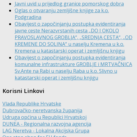
Javni uvid u prijedlog granice pomorskog dobra
Oglas o otvaranju zemljišne knjige za k.o.
Podgradina
Obavijest o započinjanju postupka evidentiranja
javne ceste Nerazvrstanih cesta „DO I OKOLO
PRAVOSLAVNOG GROBLJA“, „SREDNJA CESTA“, „OD
KREMENE DO SOLINA“ u naselju Kremena u k.o.
Kremena u katastarski operat i zemljišnu knjigu
Obavijest o započinjanju postupka evidentiranja
komunalne infrastrukture GROBLJE i MRTVAČNICA
Sv.Ante na Rabi u naselju Raba u k.o. Slivno u
katastarski operat i zemljišnu knjigu
Korisni Linkovi
Vlada Republike Hrvatske
Dubrovačko-neretvanska županija
Udruga općina u Republici Hrvatskoj
DUNEA - Regionalna razvojna agencija
LAG Neretva - Lokalna Akcijska Grupa