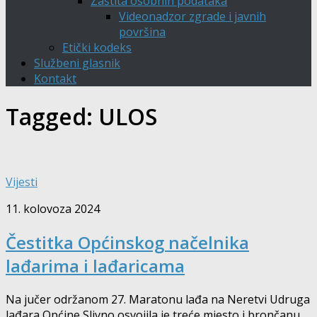
Zaštita osobnih podataka
Videonadzor zgrade i javnih
površina
Etički kodeks
Službeni glasnik
Kontakt
Tagged:
ULOS
Vijesti
11. kolovoza 2024
Čestitka Općinskog načelnika
lađarima i lađaricama
Na jučer održanom 27. Maratonu lađa na Neretvi Udruga
lađara Općine Slivno osvojila je treće mjesto i brončanu