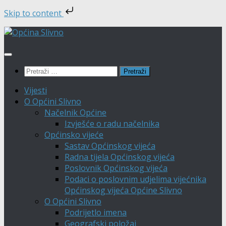
Skip to content
Skip
to
content
Pretraži:
Vijesti
O Općini Slivno
Načelnik Općine
Izvješće o radu načelnika
Općinsko vijeće
Sastav Općinskog vijeća
Radna tijela Općinskog vijeća
Poslovnik Općinskog vijeća
Podaci o poslovnim udjelima vijećnika
Općinskog vijeća Općine Slivno
O Općini Slivno
Podrijetlo imena
Geografski položaj