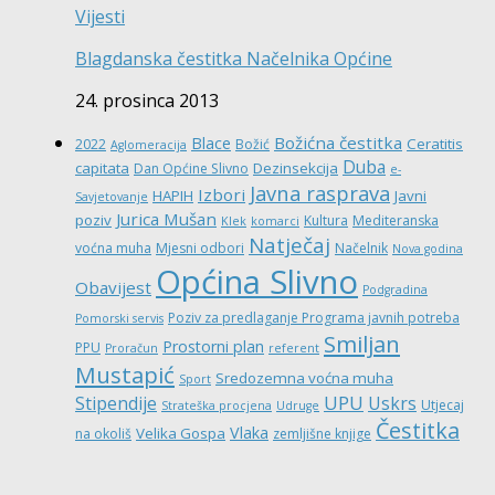
Vijesti
Blagdanska čestitka Načelnika Općine
24. prosinca 2013
Božićna čestitka
Blace
Ceratitis
2022
Božić
Aglomeracija
Duba
capitata
Dezinsekcija
Dan Općine Slivno
e-
Javna rasprava
Izbori
HAPIH
Javni
Savjetovanje
Jurica Mušan
poziv
Kultura
Mediteranska
Klek
komarci
Natječaj
voćna muha
Mjesni odbori
Načelnik
Nova godina
Općina Slivno
Obavijest
Podgradina
Poziv za predlaganje Programa javnih potreba
Pomorski servis
Smiljan
Prostorni plan
PPU
Proračun
referent
Mustapić
Sredozemna voćna muha
Sport
UPU
Stipendije
Uskrs
Utjecaj
Strateška procjena
Udruge
Čestitka
Vlaka
Velika Gospa
na okoliš
zemljišne knjige