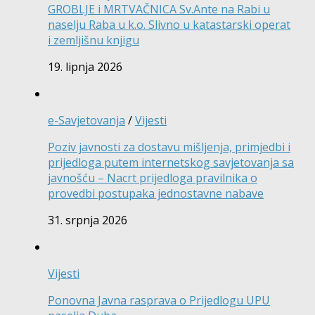
GROBLJE i MRTVAČNICA Sv.Ante na Rabi u
naselju Raba u k.o. Slivno u katastarski operat
i zemljišnu knjigu
19. lipnja 2026
e-Savjetovanja
/
Vijesti
Poziv javnosti za dostavu mišljenja, primjedbi i
prijedloga putem internetskog savjetovanja sa
javnošću – Nacrt prijedloga pravilnika o
provedbi postupaka jednostavne nabave
31. srpnja 2026
Vijesti
Ponovna Javna rasprava o Prijedlogu UPU