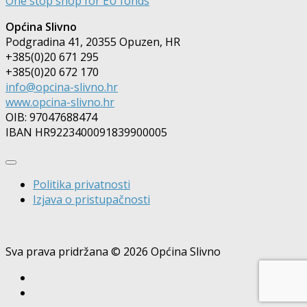
One stop shop for EU fonds
Općina Slivno
Podgradina 41, 20355 Opuzen, HR
+385(0)20 671 295
+385(0)20 672 170
info@opcina-slivno.hr
www.opcina-slivno.hr
OIB: 97047688474
IBAN HR9223400091839900005
Politika privatnosti
Izjava o pristupačnosti
Sva prava pridržana © 2026 Općina Slivno