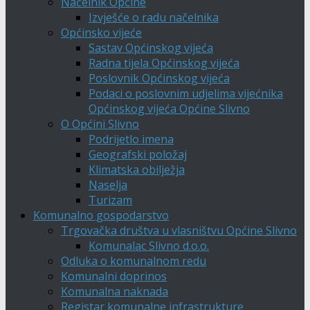
Načelnik Općine
Izvješće o radu načelnika
Općinsko vijeće
Sastav Općinskog vijeća
Radna tijela Općinskog vijeća
Poslovnik Općinskog vijeća
Podaci o poslovnim udjelima vijećnika
Općinskog vijeća Općine Slivno
O Općini Slivno
Podrijetlo imena
Geografski položaj
Klimatska obilježja
Naselja
Turizam
Komunalno gospodarstvo
Trgovačka društva u vlasništvu Općine Slivno
Komunalac Slivno d.o.o.
Odluka o komunalnom redu
Komunalni doprinos
Komunalna naknada
Registar komunalne infrastrukture