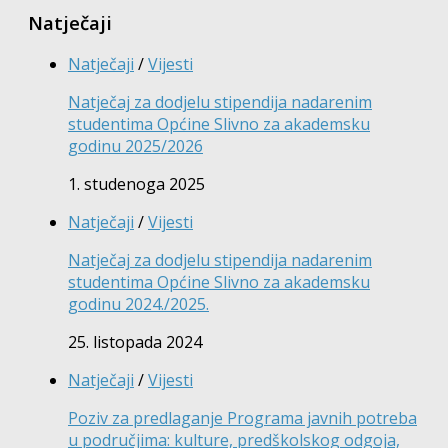
Natječaji
Natječaji
/
Vijesti
Natječaj za dodjelu stipendija nadarenim
studentima Općine Slivno za akademsku
godinu 2025/2026
1. studenoga 2025
Natječaji
/
Vijesti
Natječaj za dodjelu stipendija nadarenim
studentima Općine Slivno za akademsku
godinu 2024./2025.
25. listopada 2024
Natječaji
/
Vijesti
Poziv za predlaganje Programa javnih potreba
u područjima: kulture, predškolskog odgoja,