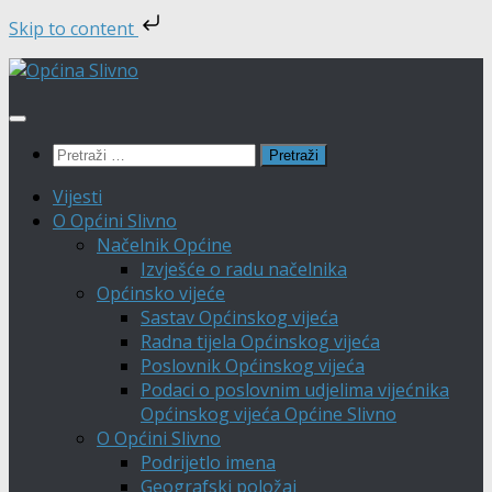
Skip to content
Skip
to
content
Pretraži:
Vijesti
O Općini Slivno
Načelnik Općine
Izvješće o radu načelnika
Općinsko vijeće
Sastav Općinskog vijeća
Radna tijela Općinskog vijeća
Poslovnik Općinskog vijeća
Podaci o poslovnim udjelima vijećnika
Općinskog vijeća Općine Slivno
O Općini Slivno
Podrijetlo imena
Geografski položaj