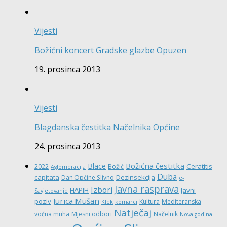
Vijesti
Božićni koncert Gradske glazbe Opuzen
19. prosinca 2013
Vijesti
Blagdanska čestitka Načelnika Općine
24. prosinca 2013
Božićna čestitka
Blace
Ceratitis
2022
Božić
Aglomeracija
Duba
capitata
Dezinsekcija
Dan Općine Slivno
e-
Javna rasprava
Izbori
HAPIH
Javni
Savjetovanje
Jurica Mušan
poziv
Kultura
Mediteranska
Klek
komarci
Natječaj
voćna muha
Mjesni odbori
Načelnik
Nova godina