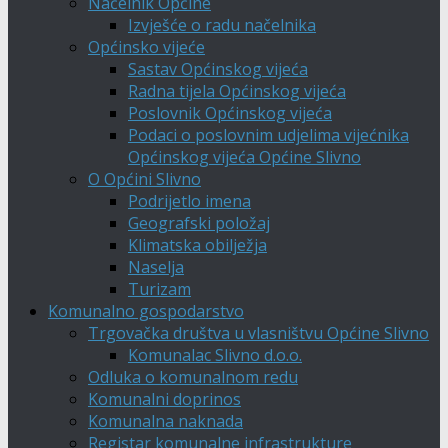
Načelnik Općine
Izvješće o radu načelnika
Općinsko vijeće
Sastav Općinskog vijeća
Radna tijela Općinskog vijeća
Poslovnik Općinskog vijeća
Podaci o poslovnim udjelima vijećnika
Općinskog vijeća Općine Slivno
O Općini Slivno
Podrijetlo imena
Geografski položaj
Klimatska obilježja
Naselja
Turizam
Komunalno gospodarstvo
Trgovačka društva u vlasništvu Općine Slivno
Komunalac Slivno d.o.o.
Odluka o komunalnom redu
Komunalni doprinos
Komunalna naknada
Registar komunalne infrastrukture