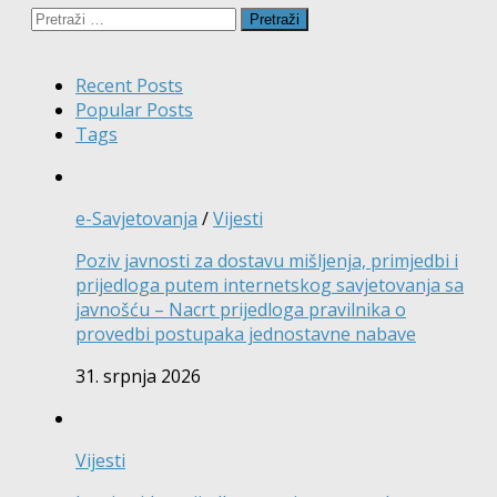
Pretraži:
Recent Posts
Popular Posts
Tags
e-Savjetovanja
/
Vijesti
Poziv javnosti za dostavu mišljenja, primjedbi i
prijedloga putem internetskog savjetovanja sa
javnošću – Nacrt prijedloga pravilnika o
provedbi postupaka jednostavne nabave
31. srpnja 2026
Vijesti