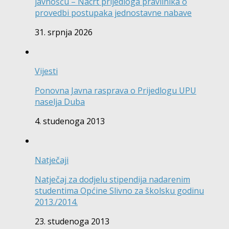
javnošću – Nacrt prijedloga pravilnika o
provedbi postupaka jednostavne nabave
31. srpnja 2026
Vijesti
Ponovna Javna rasprava o Prijedlogu UPU
naselja Duba
4. studenoga 2013
Natječaji
Natječaj za dodjelu stipendija nadarenim
studentima Općine Slivno za školsku godinu
2013./2014.
23. studenoga 2013