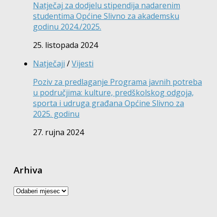
Natječaj za dodjelu stipendija nadarenim
studentima Općine Slivno za akademsku
godinu 2024./2025.
25. listopada 2024
Natječaji
/
Vijesti
Poziv za predlaganje Programa javnih potreba
u područjima: kulture, predškolskog odgoja,
sporta i udruga građana Općine Slivno za
2025. godinu
27. rujna 2024
Arhiva
Arhiva