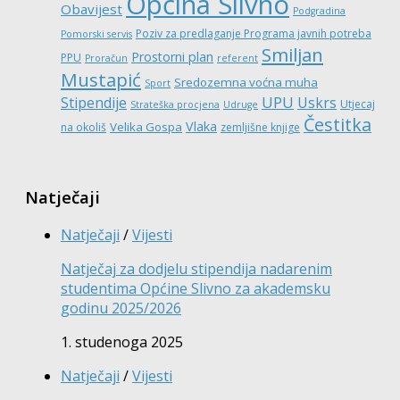
Općina Slivno
Obavijest
Podgradina
Poziv za predlaganje Programa javnih potreba
Pomorski servis
Smiljan
Prostorni plan
PPU
Proračun
referent
Mustapić
Sredozemna voćna muha
Sport
UPU
Stipendije
Uskrs
Utjecaj
Strateška procjena
Udruge
Čestitka
Vlaka
Velika Gospa
na okoliš
zemljišne knjige
Natječaji
Natječaji
/
Vijesti
Natječaj za dodjelu stipendija nadarenim
studentima Općine Slivno za akademsku
godinu 2025/2026
1. studenoga 2025
Natječaji
/
Vijesti