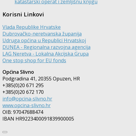
katastarski operat i zemljišnu knjigu
Korisni Linkovi
Vlada Republike Hrvatske
Dubrovačko-neretvanska županija
Udruga općina u Republici Hrvatskoj
DUNEA - Regionalna razvojna agencija
LAG Neretva - Lokalna Akcijska Grupa
One stop shop for EU fonds
Općina Slivno
Podgradina 41, 20355 Opuzen, HR
+385(0)20 671 295
+385(0)20 672 170
info@opcina-slivno.hr
www.opcina-slivno.hr
OIB: 97047688474
IBAN HR9223400091839900005