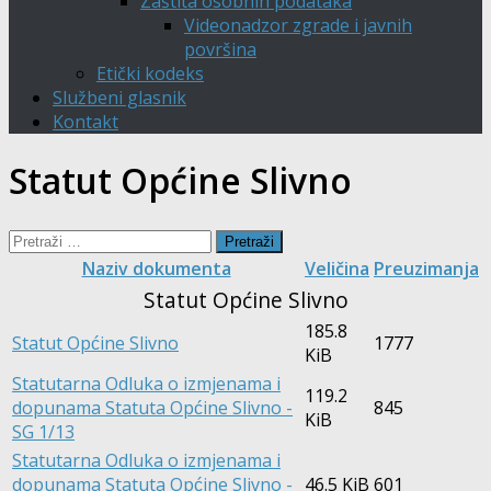
Zaštita osobnih podataka
Videonadzor zgrade i javnih
površina
Etički kodeks
Službeni glasnik
Kontakt
Statut Općine Slivno
Pretraži:
Naziv dokumenta
Veličina
Preuzimanja
Statut Općine Slivno
185.8
Statut Općine Slivno
1777
KiB
Statutarna Odluka o izmjenama i
119.2
dopunama Statuta Općine Slivno -
845
KiB
SG 1/13
Statutarna Odluka o izmjenama i
dopunama Statuta Općine Slivno -
46.5 KiB
601