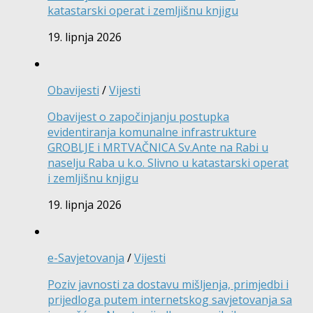
katastarski operat i zemljišnu knjigu
19. lipnja 2026
Obavijesti
/
Vijesti
Obavijest o započinjanju postupka
evidentiranja komunalne infrastrukture
GROBLJE i MRTVAČNICA Sv.Ante na Rabi u
naselju Raba u k.o. Slivno u katastarski operat
i zemljišnu knjigu
19. lipnja 2026
e-Savjetovanja
/
Vijesti
Poziv javnosti za dostavu mišljenja, primjedbi i
prijedloga putem internetskog savjetovanja sa