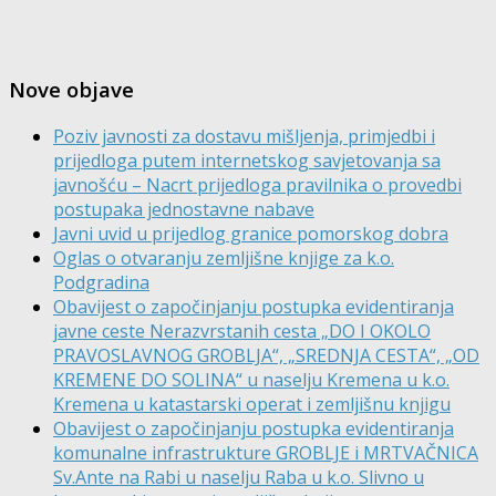
Nove objave
Poziv javnosti za dostavu mišljenja, primjedbi i
prijedloga putem internetskog savjetovanja sa
javnošću – Nacrt prijedloga pravilnika o provedbi
postupaka jednostavne nabave
Javni uvid u prijedlog granice pomorskog dobra
Oglas o otvaranju zemljišne knjige za k.o.
Podgradina
Obavijest o započinjanju postupka evidentiranja
javne ceste Nerazvrstanih cesta „DO I OKOLO
PRAVOSLAVNOG GROBLJA“, „SREDNJA CESTA“, „OD
KREMENE DO SOLINA“ u naselju Kremena u k.o.
Kremena u katastarski operat i zemljišnu knjigu
Obavijest o započinjanju postupka evidentiranja
komunalne infrastrukture GROBLJE i MRTVAČNICA
Sv.Ante na Rabi u naselju Raba u k.o. Slivno u