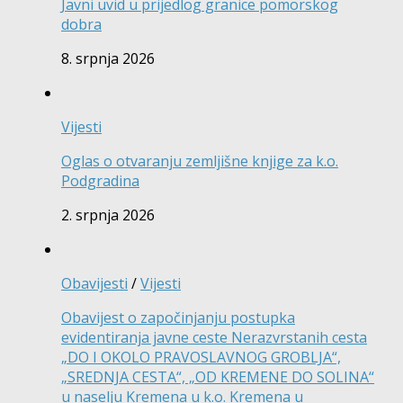
Javni uvid u prijedlog granice pomorskog
dobra
8. srpnja 2026
Vijesti
Oglas o otvaranju zemljišne knjige za k.o.
Podgradina
2. srpnja 2026
Obavijesti
/
Vijesti
Obavijest o započinjanju postupka
evidentiranja javne ceste Nerazvrstanih cesta
„DO I OKOLO PRAVOSLAVNOG GROBLJA“,
„SREDNJA CESTA“, „OD KREMENE DO SOLINA“
u naselju Kremena u k.o. Kremena u