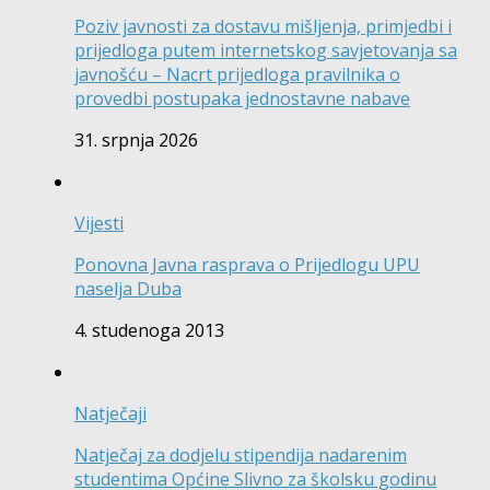
Poziv javnosti za dostavu mišljenja, primjedbi i
prijedloga putem internetskog savjetovanja sa
javnošću – Nacrt prijedloga pravilnika o
provedbi postupaka jednostavne nabave
31. srpnja 2026
Vijesti
Ponovna Javna rasprava o Prijedlogu UPU
naselja Duba
4. studenoga 2013
Natječaji
Natječaj za dodjelu stipendija nadarenim
studentima Općine Slivno za školsku godinu