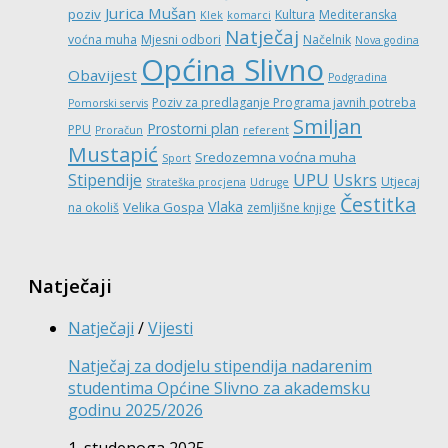
Jurica Mušan
poziv
Kultura
Mediteranska
Klek
komarci
Natječaj
voćna muha
Mjesni odbori
Načelnik
Nova godina
Općina Slivno
Obavijest
Podgradina
Poziv za predlaganje Programa javnih potreba
Pomorski servis
Smiljan
Prostorni plan
PPU
Proračun
referent
Mustapić
Sredozemna voćna muha
Sport
UPU
Stipendije
Uskrs
Utjecaj
Strateška procjena
Udruge
Čestitka
Vlaka
Velika Gospa
na okoliš
zemljišne knjige
Natječaji
Natječaji
/
Vijesti
Natječaj za dodjelu stipendija nadarenim
studentima Općine Slivno za akademsku
godinu 2025/2026
1. studenoga 2025