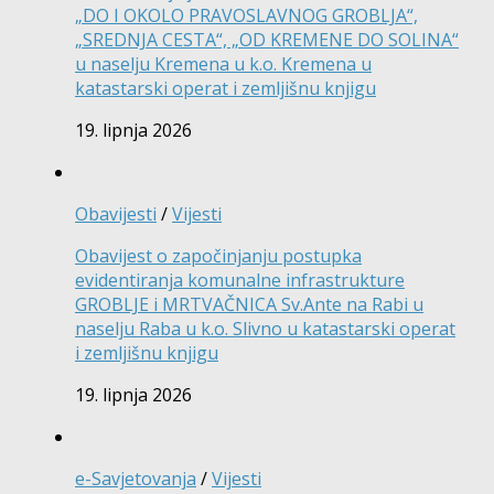
„DO I OKOLO PRAVOSLAVNOG GROBLJA“,
„SREDNJA CESTA“, „OD KREMENE DO SOLINA“
u naselju Kremena u k.o. Kremena u
katastarski operat i zemljišnu knjigu
19. lipnja 2026
Obavijesti
/
Vijesti
Obavijest o započinjanju postupka
evidentiranja komunalne infrastrukture
GROBLJE i MRTVAČNICA Sv.Ante na Rabi u
naselju Raba u k.o. Slivno u katastarski operat
i zemljišnu knjigu
19. lipnja 2026
e-Savjetovanja
/
Vijesti