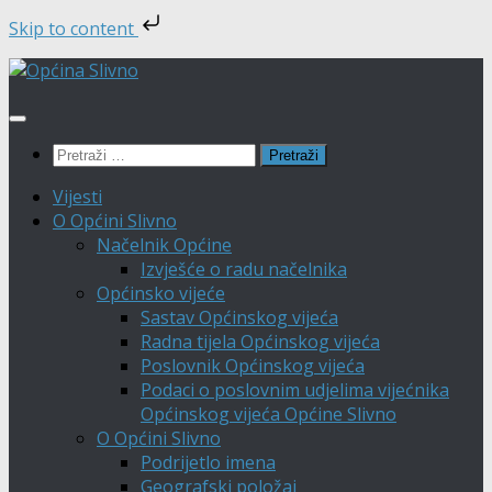
Skip to content
Skip
to
content
Pretraži:
Vijesti
O Općini Slivno
Načelnik Općine
Izvješće o radu načelnika
Općinsko vijeće
Sastav Općinskog vijeća
Radna tijela Općinskog vijeća
Poslovnik Općinskog vijeća
Podaci o poslovnim udjelima vijećnika
Općinskog vijeća Općine Slivno
O Općini Slivno
Podrijetlo imena
Geografski položaj