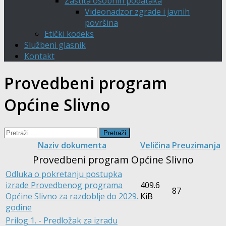
Zaštita osobnih podataka
Videonadzor zgrade i javnih
površina
Etički kodeks
Službeni glasnik
Kontakt
Provedbeni program
Općine Slivno
Pretraži:
Naziv dokumenta
Veličina
Preuzimanja
Provedbeni program Općine Slivno
Odluka o pokretanju postupka
izrade Provedbenog programa
409.6
87
Općine Slivno za razdoblje do 2029.
KiB
godine
Prilog 1. - Predložak za izradu