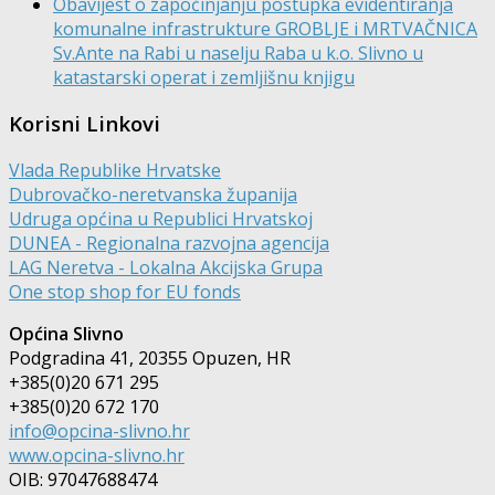
Obavijest o započinjanju postupka evidentiranja
komunalne infrastrukture GROBLJE i MRTVAČNICA
Sv.Ante na Rabi u naselju Raba u k.o. Slivno u
katastarski operat i zemljišnu knjigu
Korisni Linkovi
Vlada Republike Hrvatske
Dubrovačko-neretvanska županija
Udruga općina u Republici Hrvatskoj
DUNEA - Regionalna razvojna agencija
LAG Neretva - Lokalna Akcijska Grupa
One stop shop for EU fonds
Općina Slivno
Podgradina 41, 20355 Opuzen, HR
+385(0)20 671 295
+385(0)20 672 170
info@opcina-slivno.hr
www.opcina-slivno.hr
OIB: 97047688474