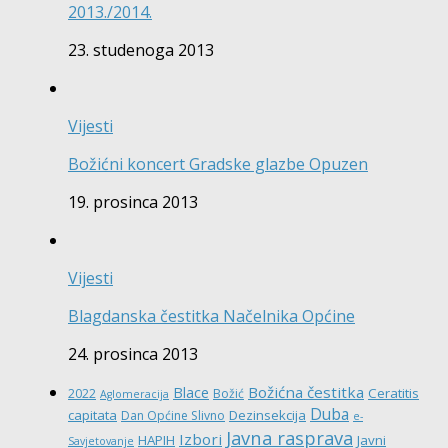
2013./2014.
23. studenoga 2013
Vijesti
Božićni koncert Gradske glazbe Opuzen
19. prosinca 2013
Vijesti
Blagdanska čestitka Načelnika Općine
24. prosinca 2013
Božićna čestitka
Blace
Ceratitis
2022
Božić
Aglomeracija
Duba
capitata
Dezinsekcija
Dan Općine Slivno
e-
Javna rasprava
Izbori
HAPIH
Javni
Savjetovanje