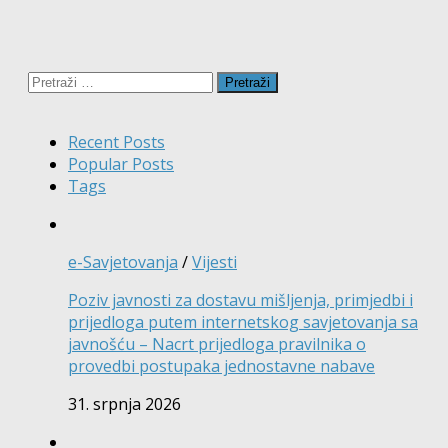
Pretraži:
Recent Posts
Popular Posts
Tags
e-Savjetovanja
/
Vijesti
Poziv javnosti za dostavu mišljenja, primjedbi i
prijedloga putem internetskog savjetovanja sa
javnošću – Nacrt prijedloga pravilnika o
provedbi postupaka jednostavne nabave
31. srpnja 2026