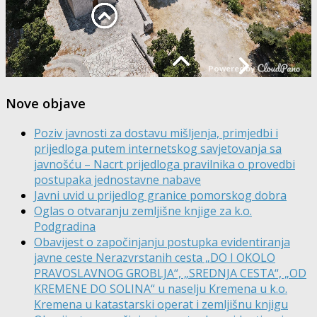
Nove objave
Poziv javnosti za dostavu mišljenja, primjedbi i
prijedloga putem internetskog savjetovanja sa
javnošću – Nacrt prijedloga pravilnika o provedbi
postupaka jednostavne nabave
Javni uvid u prijedlog granice pomorskog dobra
Oglas o otvaranju zemljišne knjige za k.o.
Podgradina
Obavijest o započinjanju postupka evidentiranja
javne ceste Nerazvrstanih cesta „DO I OKOLO
PRAVOSLAVNOG GROBLJA“, „SREDNJA CESTA“, „OD
KREMENE DO SOLINA“ u naselju Kremena u k.o.
Kremena u katastarski operat i zemljišnu knjigu