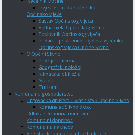
Načelnik Općine
Izvješće o radu načelnika
Općinsko vijeće
Sastav Općinskog vijeća
Radna tijela Općinskog vijeća
Poslovnik Općinskog vijeća
Podaci o poslovnim udjelima vijećnika
Općinskog vijeća Općine Slivno
O Općini Slivno
Podrijetlo imena
Geografski položaj
Klimatska obilježja
Naselja
Turizam
Komunalno gospodarstvo
Trgovačka društva u vlasništvu Općine Slivno
Komunalac Slivno d.o.o.
Odluka o komunalnom redu
Komunalni doprinos
Komunalna naknada
Registar komunalne infrastrukture