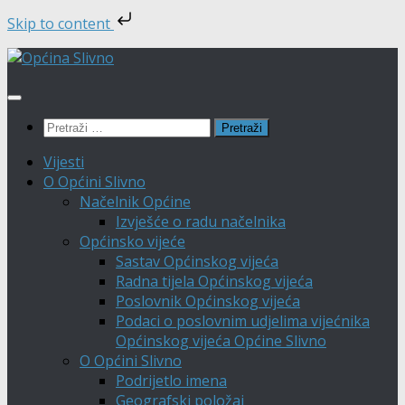
Skip to content
Skip
to
content
Pretraži:
Vijesti
O Općini Slivno
Načelnik Općine
Izvješće o radu načelnika
Općinsko vijeće
Sastav Općinskog vijeća
Radna tijela Općinskog vijeća
Poslovnik Općinskog vijeća
Podaci o poslovnim udjelima vijećnika
Općinskog vijeća Općine Slivno
O Općini Slivno
Podrijetlo imena
Geografski položaj