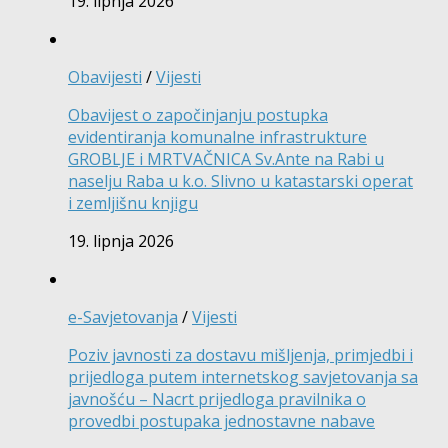
19. lipnja 2026
Obavijesti
/
Vijesti
Obavijest o započinjanju postupka
evidentiranja komunalne infrastrukture
GROBLJE i MRTVAČNICA Sv.Ante na Rabi u
naselju Raba u k.o. Slivno u katastarski operat
i zemljišnu knjigu
19. lipnja 2026
e-Savjetovanja
/
Vijesti
Poziv javnosti za dostavu mišljenja, primjedbi i
prijedloga putem internetskog savjetovanja sa
javnošću – Nacrt prijedloga pravilnika o
provedbi postupaka jednostavne nabave