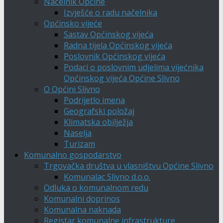
Načelnik Općine
Izvješće o radu načelnika
Općinsko vijeće
Sastav Općinskog vijeća
Radna tijela Općinskog vijeća
Poslovnik Općinskog vijeća
Podaci o poslovnim udjelima vijećnika
Općinskog vijeća Općine Slivno
O Općini Slivno
Podrijetlo imena
Geografski položaj
Klimatska obilježja
Naselja
Turizam
Komunalno gospodarstvo
Trgovačka društva u vlasništvu Općine Slivno
Komunalac Slivno d.o.o.
Odluka o komunalnom redu
Komunalni doprinos
Komunalna naknada
Registar komunalne infrastrukture