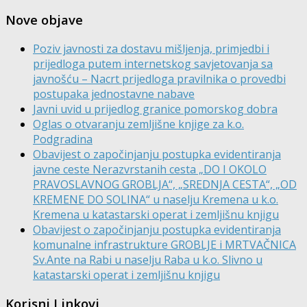
Nove objave
Poziv javnosti za dostavu mišljenja, primjedbi i
prijedloga putem internetskog savjetovanja sa
javnošću – Nacrt prijedloga pravilnika o provedbi
postupaka jednostavne nabave
Javni uvid u prijedlog granice pomorskog dobra
Oglas o otvaranju zemljišne knjige za k.o.
Podgradina
Obavijest o započinjanju postupka evidentiranja
javne ceste Nerazvrstanih cesta „DO I OKOLO
PRAVOSLAVNOG GROBLJA“, „SREDNJA CESTA“, „OD
KREMENE DO SOLINA“ u naselju Kremena u k.o.
Kremena u katastarski operat i zemljišnu knjigu
Obavijest o započinjanju postupka evidentiranja
komunalne infrastrukture GROBLJE i MRTVAČNICA
Sv.Ante na Rabi u naselju Raba u k.o. Slivno u
katastarski operat i zemljišnu knjigu
Korisni Linkovi