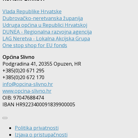
Vlada Republike Hrvatske
Dubrovačko-neretvanska županija
Udruga općina u Republici Hrvatskoj
DUNEA - Regionalna razvojna agencija
LAG Neretva - Lokalna Akcijska Grupa
One stop shop for EU fonds
Općina Slivno
Podgradina 41, 20355 Opuzen, HR
+385(0)20 671 295
+385(0)20 672 170
info@opcina-slivno.hr
www.opcina-slivno.hr
OIB: 97047688474
IBAN HR9223400091839900005
Politika privatnosti
Izjava o pristupačnosti