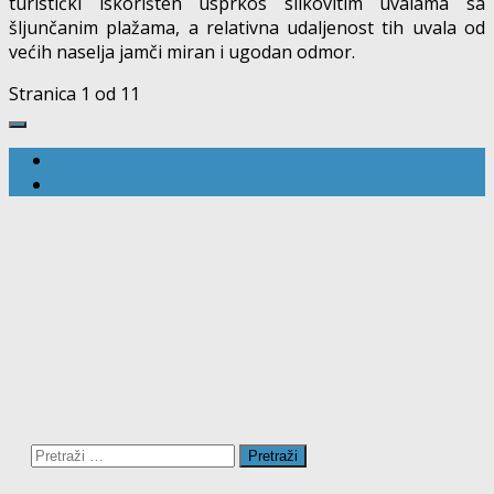
turistički iskorišten usprkos slikovitim uvalama sa
šljunčanim plažama, a relativna udaljenost tih uvala od
većih naselja jamči miran i ugodan odmor.
Stranica 1 od 1
1
Pretraži: