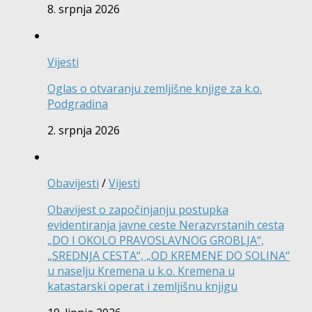
8. srpnja 2026
Vijesti
Oglas o otvaranju zemljišne knjige za k.o.
Podgradina
2. srpnja 2026
Obavijesti
/
Vijesti
Obavijest o započinjanju postupka
evidentiranja javne ceste Nerazvrstanih cesta
„DO I OKOLO PRAVOSLAVNOG GROBLJA“,
„SREDNJA CESTA“, „OD KREMENE DO SOLINA“
u naselju Kremena u k.o. Kremena u
katastarski operat i zemljišnu knjigu