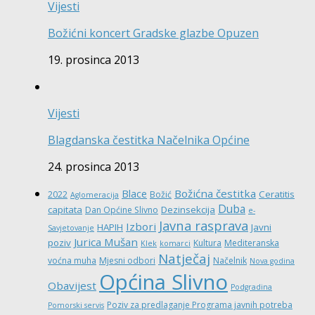
Vijesti
Božićni koncert Gradske glazbe Opuzen
19. prosinca 2013
Vijesti
Blagdanska čestitka Načelnika Općine
24. prosinca 2013
Božićna čestitka
Blace
Ceratitis
2022
Božić
Aglomeracija
Duba
capitata
Dezinsekcija
Dan Općine Slivno
e-
Javna rasprava
Izbori
HAPIH
Javni
Savjetovanje
Jurica Mušan
poziv
Kultura
Mediteranska
Klek
komarci
Natječaj
voćna muha
Mjesni odbori
Načelnik
Nova godina
Općina Slivno
Obavijest
Podgradina
Poziv za predlaganje Programa javnih potreba
Pomorski servis