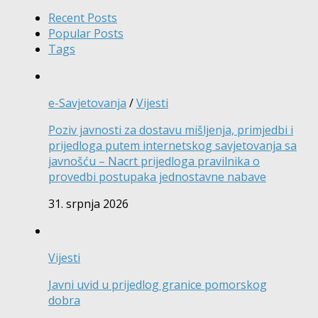
Recent Posts
Popular Posts
Tags
e-Savjetovanja
/
Vijesti
Poziv javnosti za dostavu mišljenja, primjedbi i
prijedloga putem internetskog savjetovanja sa
javnošću – Nacrt prijedloga pravilnika o
provedbi postupaka jednostavne nabave
31. srpnja 2026
Vijesti
Javni uvid u prijedlog granice pomorskog
dobra