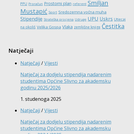
Smiljan
Prostorni plan
PPU
Proračun
referent
Mustapić
Sredozemna voćna muha
Sport
UPU
Stipendije
Uskrs
Utjecaj
Strateška procjena
Udruge
Čestitka
Vlaka
Velika Gospa
na okoliš
zemljišne knjige
Natječaji
Natječaji
/
Vijesti
Natječaj za dodjelu stipendija nadarenim
studentima Općine Slivno za akademsku
godinu 2025/2026
1. studenoga 2025
Natječaji
/
Vijesti
Natječaj za dodjelu stipendija nadarenim
studentima Općine Slivno za akademsku