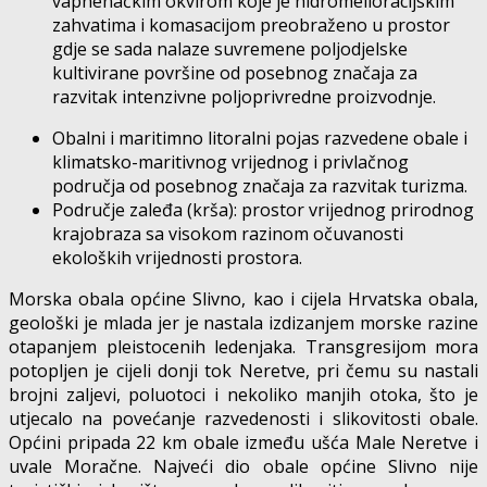
vapnenačkim okvirom koje je hidromelioracijskim
zahvatima i komasacijom preobraženo u prostor
gdje se sada nalaze suvremene poljodjelske
kultivirane površine od posebnog značaja za
razvitak intenzivne poljoprivredne proizvodnje.
Obalni i maritimno litoralni pojas razvedene obale i
klimatsko-maritivnog vrijednog i privlačnog
područja od posebnog značaja za razvitak turizma.
Područje zaleđa (krša): prostor vrijednog prirodnog
krajobraza sa visokom razinom očuvanosti
ekoloških vrijednosti prostora.
Morska obala općine Slivno, kao i cijela Hrvatska obala,
geološki je mlada jer je nastala izdizanjem morske razine
otapanjem pleistocenih ledenjaka. Transgresijom mora
potopljen je cijeli donji tok Neretve, pri čemu su nastali
brojni zaljevi, poluotoci i nekoliko manjih otoka, što je
utjecalo na povećanje razvedenosti i slikovitosti obale.
Općini pripada 22 km obale između ušća Male Neretve i
uvale Moračne. Najveći dio obale općine Slivno nije