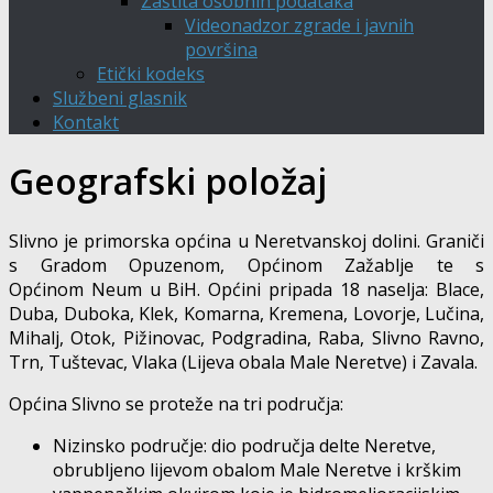
Zaštita osobnih podataka
Videonadzor zgrade i javnih
površina
Etički kodeks
Službeni glasnik
Kontakt
Geografski položaj
Slivno je primorska općina u Neretvanskoj dolini. Graniči
s Gradom Opuzenom, Općinom Zažablje te s
Općinom Neum u BiH. Općini pripada 18 naselja: Blace,
Duba, Duboka, Klek, Komarna, Kremena, Lovorje, Lučina,
Mihalj, Otok, Pižinovac, Podgradina, Raba, Slivno Ravno,
Trn, Tuštevac, Vlaka (Lijeva obala Male Neretve) i Zavala.
Općina Slivno se proteže na tri područja:
Nizinsko područje: dio područja delte Neretve,
obrubljeno lijevom obalom Male Neretve i krškim