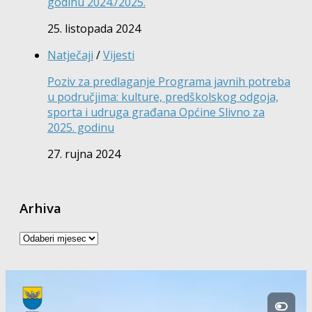
godinu 2024./2025.
25. listopada 2024
Natječaji
/
Vijesti
Poziv za predlaganje Programa javnih potreba
u područjima: kulture, predškolskog odgoja,
sporta i udruga građana Općine Slivno za
2025. godinu
27. rujna 2024
Arhiva
Arhiva