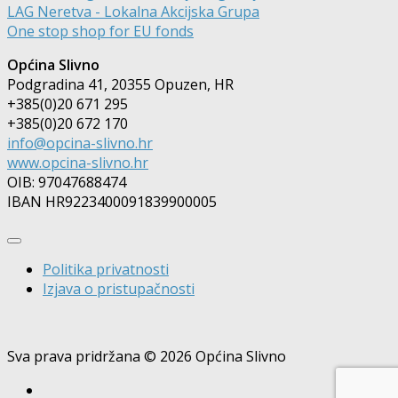
LAG Neretva - Lokalna Akcijska Grupa
One stop shop for EU fonds
Općina Slivno
Podgradina 41, 20355 Opuzen, HR
+385(0)20 671 295
+385(0)20 672 170
info@opcina-slivno.hr
www.opcina-slivno.hr
OIB: 97047688474
IBAN HR9223400091839900005
Politika privatnosti
Izjava o pristupačnosti
Sva prava pridržana © 2026 Općina Slivno