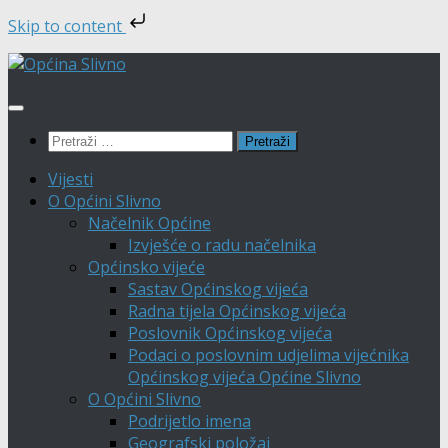
Skip to content
Skip
to
content
Pretraži:
Vijesti
O Općini Slivno
Načelnik Općine
Izvješće o radu načelnika
Općinsko vijeće
Sastav Općinskog vijeća
Radna tijela Općinskog vijeća
Poslovnik Općinskog vijeća
Podaci o poslovnim udjelima vijećnika
Općinskog vijeća Općine Slivno
O Općini Slivno
Podrijetlo imena
Geografski položaj