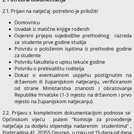
2.1. Prijavi na natječaj potrebno je priložiti:
Domovnicu
Izvadak iz matične knjige rođenih
Ovjereni prijepis svjedodžbe prethodnog razreda
za studente prve godine studija
Potvrdu o položenim ispitima iz prethodne godine
za studente
Potvrdu fakulteta o upisu tekuće godine
Potvrdu o prebivalištu roditelja
Dokaz o eventualnom uspjehu postignutim na
državnom ili županijskom natjecanju, verificiranom
od strane Ministarstva znanosti i obrazovanja
Republike Hrvatske (1-3 mjesto na državnom i prvo
mjesto na županijskom natjecanju).
2.2. Prijavu s kompletnom dokumentacijom podnose se
Općinskom vijeću putem “Komisije za provođenje
natječaja za dodjelu stipendija nadarenim studentima” ,
Podgradina 41. 20355 Opuzen, u roku od 15 dana od dana