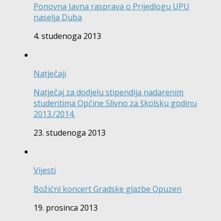
Ponovna Javna rasprava o Prijedlogu UPU
naselja Duba
4. studenoga 2013
Natječaji
Natječaj za dodjelu stipendija nadarenim
studentima Općine Slivno za školsku godinu
2013./2014.
23. studenoga 2013
Vijesti
Božićni koncert Gradske glazbe Opuzen
19. prosinca 2013