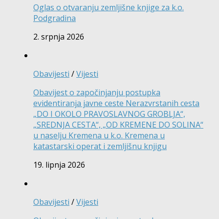
Oglas o otvaranju zemljišne knjige za k.o.
Podgradina
2. srpnja 2026
Obavijesti
/
Vijesti
Obavijest o započinjanju postupka
evidentiranja javne ceste Nerazvrstanih cesta
„DO I OKOLO PRAVOSLAVNOG GROBLJA“,
„SREDNJA CESTA“, „OD KREMENE DO SOLINA“
u naselju Kremena u k.o. Kremena u
katastarski operat i zemljišnu knjigu
19. lipnja 2026
Obavijesti
/
Vijesti