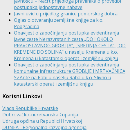
javnošću – Nacrt prijedloga pravilnika o provedbi
postupaka jednostavne nabave
Javni uvid u prijedlog granice pomorskog dobra
Oglas o otvaranju zemljišne knjige za k.o.
Podgradina
Obavijest o započinjanju postupka evidentiranja
javne ceste Nerazvrstanih cesta „DO I OKOLO
PRAVOSLAVNOG GROBLJA“, „SREDNJA CESTA“, „OD
KREMENE DO SOLINA“ u naselju Kremena u k.o.
Kremena u katastarski operat i zemljišnu knjigu
Obavijest o započinjanju postupka evidentiranja
komunalne infrastrukture GROBLJE i MRTVAČNICA
Sv.Ante na Rabi u naselju Raba u k.o. Slivno u
katastarski operat i zemljišnu knjigu
Korisni Linkovi
Vlada Republike Hrvatske
Dubrovačko-neretvanska županija
Udruga općina u Republici Hrvatskoj
DUNEA - Regionalna razvojna agencija