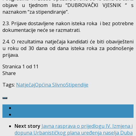
objave u tjednom listu “DUBROVAČKI VJESNIK “ s
naznakom “za stipendiranje”.
2.3. Prijave dostavljene nakon isteka roka i bez potrebne
dokumentacije neće se razmatrati.
2.4. O rezultatima natječaja kandidati će biti obaviješteni
u roku od 30 dana od dana isteka roka za podnošenje
prijava.
Stranica 1 od 1
1
Share
Tags:
Natječaj
Općina Slivno
Stipendije
Next story
Javna rasprava o prijedlogu IV. Izmjena i
dopuna Urbanističkog plana uređenja naselja Duba