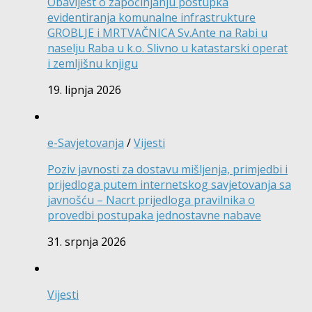
Obavijest o započinjanju postupka
evidentiranja komunalne infrastrukture
GROBLJE i MRTVAČNICA Sv.Ante na Rabi u
naselju Raba u k.o. Slivno u katastarski operat
i zemljišnu knjigu
19. lipnja 2026
e-Savjetovanja
/
Vijesti
Poziv javnosti za dostavu mišljenja, primjedbi i
prijedloga putem internetskog savjetovanja sa
javnošću – Nacrt prijedloga pravilnika o
provedbi postupaka jednostavne nabave
31. srpnja 2026
Vijesti