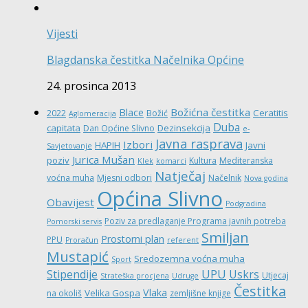
Vijesti
Blagdanska čestitka Načelnika Općine
24. prosinca 2013
Božićna čestitka
Blace
Ceratitis
2022
Božić
Aglomeracija
Duba
capitata
Dezinsekcija
Dan Općine Slivno
e-
Javna rasprava
Izbori
HAPIH
Javni
Savjetovanje
Jurica Mušan
poziv
Kultura
Mediteranska
Klek
komarci
Natječaj
voćna muha
Mjesni odbori
Načelnik
Nova godina
Općina Slivno
Obavijest
Podgradina
Poziv za predlaganje Programa javnih potreba
Pomorski servis
Smiljan
Prostorni plan
PPU
Proračun
referent
Mustapić
Sredozemna voćna muha
Sport
UPU
Stipendije
Uskrs
Utjecaj
Strateška procjena
Udruge
Čestitka
Vlaka
Velika Gospa
na okoliš
zemljišne knjige