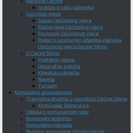
Načelnik Općine
Izvješće o radu načelnika
Općinsko vijeće
Sastav Općinskog vijeća
Radna tijela Općinskog vijeća
Poslovnik Općinskog vijeća
Podaci o poslovnim udjelima vijećnika
Općinskog vijeća Općine Slivno
O Općini Slivno
Podrijetlo imena
Geografski položaj
Klimatska obilježja
Naselja
Turizam
Komunalno gospodarstvo
Trgovačka društva u vlasništvu Općine Slivno
Komunalac Slivno d.o.o.
Odluka o komunalnom redu
Komunalni doprinos
Komunalna naknada
Registar komunalne infrastrukture