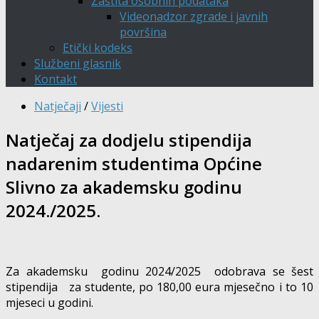
Zaštita osobnih podataka
Videonadzor zgrade i javnih
površina
Etički kodeks
Službeni glasnik
Kontakt
Natječaji
/
Vijesti
Natječaj za dodjelu stipendija
nadarenim studentima Općine
Slivno za akademsku godinu
2024./2025.
Za akademsku godinu 2024/2025 odobrava se šest
stipendija za studente, po 180,00 eura mjesečno i to 10
mjeseci u godini.