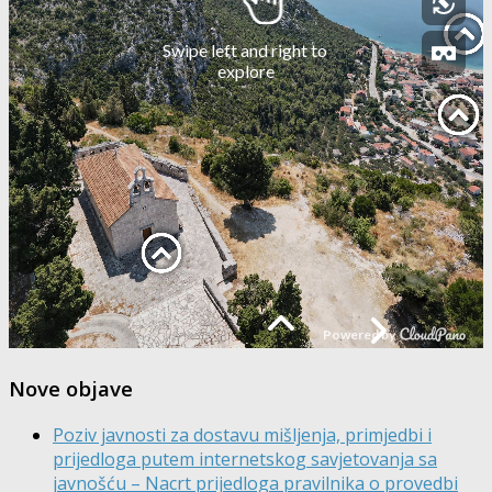
Nove objave
Poziv javnosti za dostavu mišljenja, primjedbi i
prijedloga putem internetskog savjetovanja sa
javnošću – Nacrt prijedloga pravilnika o provedbi