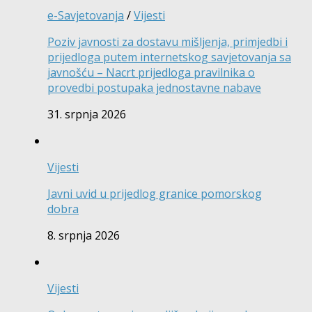
e-Savjetovanja
/
Vijesti
Poziv javnosti za dostavu mišljenja, primjedbi i
prijedloga putem internetskog savjetovanja sa
javnošću – Nacrt prijedloga pravilnika o
provedbi postupaka jednostavne nabave
31. srpnja 2026
Vijesti
Javni uvid u prijedlog granice pomorskog
dobra
8. srpnja 2026
Vijesti