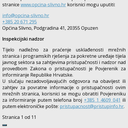
stranice
www.opcina-slivno.hr
korisnici mogu uputiti:
info@opcina-slivno.hr
+385 20 671 295
Općina Slivno, Podgradina 41, 20355 Opuzen
Inspekcijski nadzor
Tijelo nadležno za praćenje usklađenosti mrežnih
stranica i programskih rješenja za pokretne uređaje tijela
javnog sektora sa zahtjevima pristupačnosti i nadzor nad
provedbom Zakona o pristupačnosti je Povjerenik za
informiranje Republike Hrvatske.
U slučaju nezadovoljavajućih odgovora na obavijest ili
zahtjev za povratne informacije o pristupačnosti ovim
mrežnih stranica, korisnici se mogu obratiti Povjereniku
za informiranje putem telefona broj
+385 1 4609 041
ili
putem elektroničke pošte:
pristupacnost@pristupinfo.hr
.
Stranica 1 od 1
1