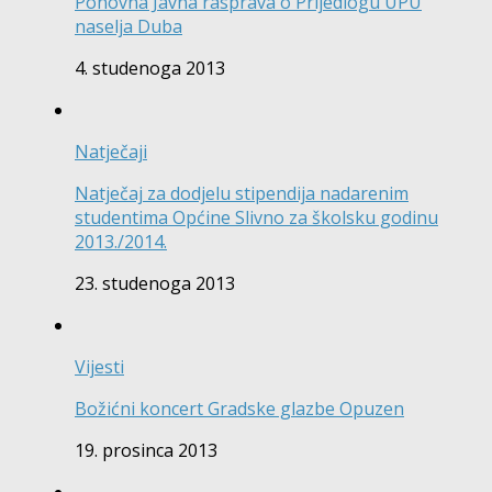
Ponovna Javna rasprava o Prijedlogu UPU
naselja Duba
4. studenoga 2013
Natječaji
Natječaj za dodjelu stipendija nadarenim
studentima Općine Slivno za školsku godinu
2013./2014.
23. studenoga 2013
Vijesti
Božićni koncert Gradske glazbe Opuzen
19. prosinca 2013