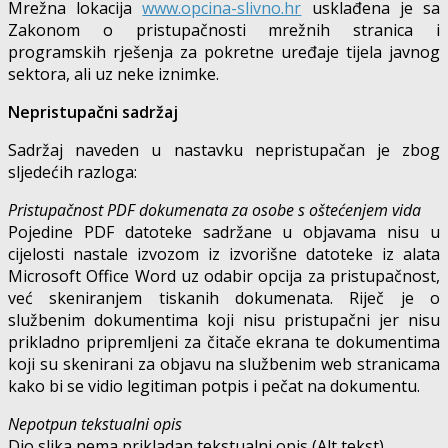
Mrežna lokacija
www.opcina-slivno.hr
usklađena je sa
Zakonom o pristupačnosti mrežnih stranica i
programskih rješenja za pokretne uređaje tijela javnog
sektora, ali uz neke iznimke.
Nepristupačni sadržaj
Sadržaj naveden u nastavku nepristupačan je zbog
sljedećih razloga:
Pristupačnost PDF dokumenata za osobe s oštećenjem vida
Pojedine PDF datoteke sadržane u objavama nisu u
cijelosti nastale izvozom iz izvorišne datoteke iz alata
Microsoft Office Word uz odabir opcija za pristupačnost,
već skeniranjem tiskanih dokumenata. Riječ je o
službenim dokumentima koji nisu pristupačni jer nisu
prikladno pripremljeni za čitače ekrana te dokumentima
koji su skenirani za objavu na službenim web stranicama
kako bi se vidio legitiman potpis i pečat na dokumentu.
Nepotpun tekstualni opis
Dio slika nema prikladan tekstualni opis (Alt tekst)