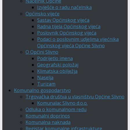
Načelnik Općine
Izvješće o radu načelnika
Općinsko vijeće
Sastav Općinskog vijeća
Radna tijela Općinskog vijeća
Poslovnik Općinskog vijeća
Podaci o poslovnim udjelima vijećnika
Općinskog vijeća Općine Slivno
O Općini Slivno
Podrijetlo imena
Geografski položaj
Klimatska obilježja
Naselja
Turizam
Komunalno gospodarstvo
Trgovačka društva u vlasništvu Općine Slivno
Komunalac Slivno d.o.o.
Odluka o komunalnom redu
Komunalni doprinos
Komunalna naknada
Registar komunalne infrastrukture