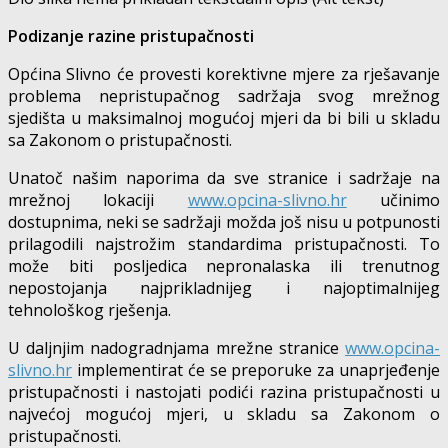
Podizanje razine pristupačnosti
Općina Slivno će provesti korektivne mjere za rješavanje
problema nepristupačnog sadržaja svog mrežnog
sjedišta u maksimalnoj mogućoj mjeri da bi bili u skladu
sa Zakonom o pristupačnosti.
Unatoč našim naporima da sve stranice i sadržaje na
mrežnoj lokaciji
www.opcina-slivno.hr
učinimo
dostupnima, neki se sadržaji možda još nisu u potpunosti
prilagodili najstrožim standardima pristupačnosti. To
može biti posljedica nepronalaska ili trenutnog
nepostojanja najprikladnijeg i najoptimalnijeg
tehnološkog rješenja.
U daljnjim nadogradnjama mrežne stranice
www.opcina-
slivno.hr
implementirat će se preporuke za unaprjeđenje
pristupačnosti i nastojati podići razina pristupačnosti u
najvećoj mogućoj mjeri, u skladu sa Zakonom o
pristupačnosti.