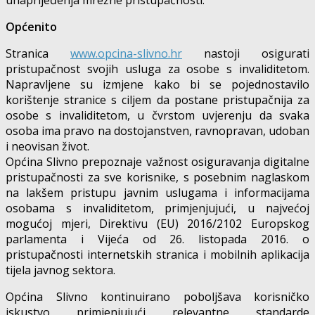
Općenito
Stranica
www.opcina-slivno.hr
nastoji osigurati
pristupačnost svojih usluga za osobe s invaliditetom.
Napravljene su izmjene kako bi se pojednostavilo
korištenje stranice s ciljem da postane pristupačnija za
osobe s invaliditetom, u čvrstom uvjerenju da svaka
osoba ima pravo na dostojanstven, ravnopravan, udoban
i neovisan život.
Općina Slivno prepoznaje važnost osiguravanja digitalne
pristupačnosti za sve korisnike, s posebnim naglaskom
na lakšem pristupu javnim uslugama i informacijama
osobama s invaliditetom, primjenjujući, u najvećoj
mogućoj mjeri, Direktivu (EU) 2016/2102 Europskog
parlamenta i Vijeća od 26. listopada 2016. o
pristupačnosti internetskih stranica i mobilnih aplikacija
tijela javnog sektora.
Općina Slivno kontinuirano poboljšava korisničko
iskustvo primjenjujući relevantne standarde