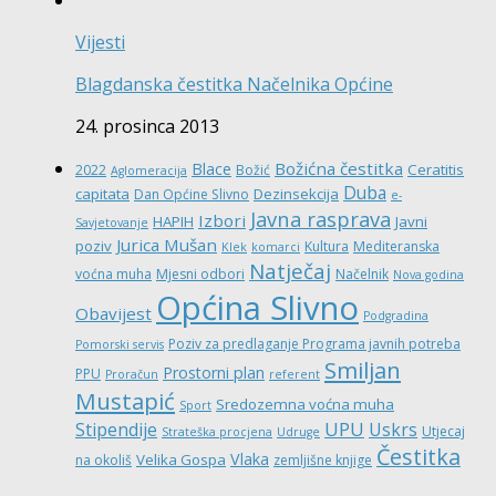
Vijesti
Blagdanska čestitka Načelnika Općine
24. prosinca 2013
Božićna čestitka
Blace
Ceratitis
2022
Božić
Aglomeracija
Duba
capitata
Dezinsekcija
Dan Općine Slivno
e-
Javna rasprava
Izbori
HAPIH
Javni
Savjetovanje
Jurica Mušan
poziv
Kultura
Mediteranska
Klek
komarci
Natječaj
voćna muha
Mjesni odbori
Načelnik
Nova godina
Općina Slivno
Obavijest
Podgradina
Poziv za predlaganje Programa javnih potreba
Pomorski servis
Smiljan
Prostorni plan
PPU
Proračun
referent
Mustapić
Sredozemna voćna muha
Sport
UPU
Stipendije
Uskrs
Utjecaj
Strateška procjena
Udruge
Čestitka
Vlaka
Velika Gospa
na okoliš
zemljišne knjige