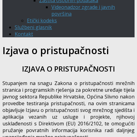
Zaštita osobnih podataka
Videonadzor zgrade i javnih
površina
Etički kodeks
Službeni glasnik
Kontakt
Izjava o pristupačnosti
IZJAVA O PRISTUPAČNOSTI
Stupanjem na snagu Zakona o pristupačnosti mrežnih
stranica i programskih rješenja za pokretne uređaje tijela
javnog sektora Republike Hrvatske, Općina Slivno nakon
provedbe testiranja pristupačnosti, na ovim stranicama
objavljuje Izjavu o pristupačnosti svog mrežnog sjedišta i
aplikacija vezanih uz usluge i projekte, njihovoj
usklađenosti s Direktivom (EU) 2016/2102, te omogućiti
pružanje povratnih informacija korisnika radi daljnjeg
unaprijeđenja mrežne pristupačnosti.