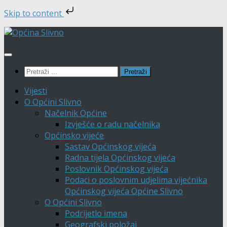
Skip to content
Skip
to
content
Pretraži:
Vijesti
O Općini Slivno
Načelnik Općine
Izvješće o radu načelnika
Općinsko vijeće
Sastav Općinskog vijeća
Radna tijela Općinskog vijeća
Poslovnik Općinskog vijeća
Podaci o poslovnim udjelima vijećnika
Općinskog vijeća Općine Slivno
O Općini Slivno
Podrijetlo imena
Geografski položaj