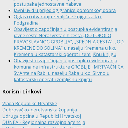
postupaka jednostavne nabave
Javni uvid u prijedlog granice pomorskog dobra
Oglas o otvaranju zemljišne knjige za k.o.
Podgradina
Obavijest o započinjanju postupka evidentiranja
javne ceste Nerazvrstanih cesta „DO I OKOLO
PRAVOSLAVNOG GROBLJA“, „SREDNJA CESTA“, „OD
KREMENE DO SOLINA“ u naselju Kremena u k.o.
Kremena u katastarski operat i zemljišnu knjigu
Obavijest o započinjanju postupka evidentiranja
komunalne infrastrukture GROBLJE i MRTVAČNICA
Sv.Ante na Rabi u naselju Raba u k.o. Slivno u
katastarski operat i zemljišnu knjigu
Korisni Linkovi
Vlada Republike Hrvatske
Dubrovačko-neretvanska županija
Udruga općina u Republici Hrvatskoj
DUNEA - Regionalna razvojna agencija