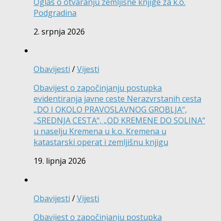
Oglas o otvaranju zemljišne knjige za k.o.
Podgradina
2. srpnja 2026
Obavijesti
/
Vijesti
Obavijest o započinjanju postupka
evidentiranja javne ceste Nerazvrstanih cesta
„DO I OKOLO PRAVOSLAVNOG GROBLJA“,
„SREDNJA CESTA“, „OD KREMENE DO SOLINA“
u naselju Kremena u k.o. Kremena u
katastarski operat i zemljišnu knjigu
19. lipnja 2026
Obavijesti
/
Vijesti
Obavijest o započinjanju postupka