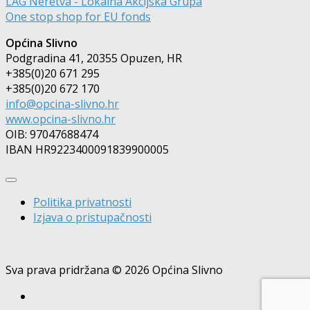
LAG Neretva - Lokalna Akcijska Grupa
One stop shop for EU fonds
Općina Slivno
Podgradina 41, 20355 Opuzen, HR
+385(0)20 671 295
+385(0)20 672 170
info@opcina-slivno.hr
www.opcina-slivno.hr
OIB: 97047688474
IBAN HR9223400091839900005
Politika privatnosti
Izjava o pristupačnosti
Sva prava pridržana © 2026 Općina Slivno