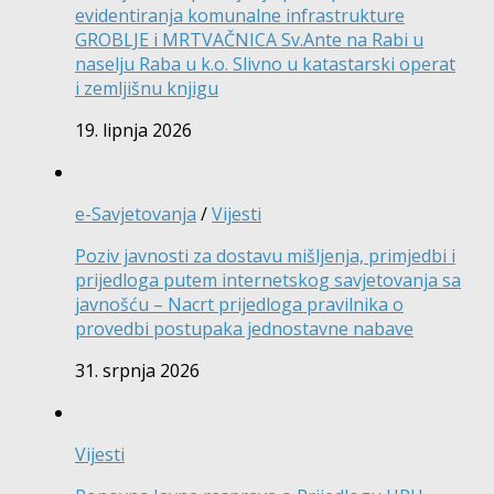
evidentiranja komunalne infrastrukture
GROBLJE i MRTVAČNICA Sv.Ante na Rabi u
naselju Raba u k.o. Slivno u katastarski operat
i zemljišnu knjigu
19. lipnja 2026
e-Savjetovanja
/
Vijesti
Poziv javnosti za dostavu mišljenja, primjedbi i
prijedloga putem internetskog savjetovanja sa
javnošću – Nacrt prijedloga pravilnika o
provedbi postupaka jednostavne nabave
31. srpnja 2026
Vijesti