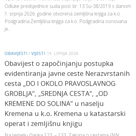
Odluke predsjednice suda posl. br. 13 Su-38/2019 s danom
1. srpnja 2026. godine otvorena zemljišna knjiga za k.o.
Podgradina.Zemljišna knjiga za k.o. Podgradina osnovana
je...
OBAVIJESTI
/
VIJESTI
19. LIPNJA 2026
Obavijest o započinjanju postupka
evidentiranja javne ceste Nerazvrstanih
cesta „DO I OKOLO PRAVOSLAVNOG
GROBLJA“, „SREDNJA CESTA“, „OD
KREMENE DO SOLINA“ u naselju
Kremena u k.o. Kremena u katastarski
operat i zemljišnu knjigu
Na temelju članka 123. – 133. Zakona o cestama (NN