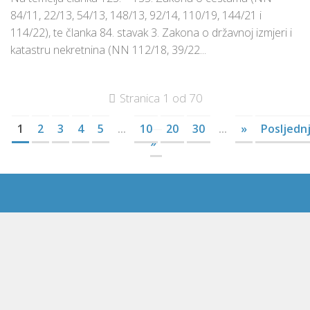
84/11, 22/13, 54/13, 148/13, 92/14, 110/19, 144/21 i
114/22), te članka 84. stavak 3. Zakona o državnoj izmjeri i
katastru nekretnina (NN 112/18, 39/22...
Stranica 1 od 70
1
2
3
4
5
...
10
20
30
...
»
Posljedn
»