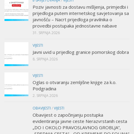
E-SAVJETOVANJA
/
VIJESTI
Poziv javnosti za dostavu mišljenja, primjedbi i
prijedloga putem internetskog savjetovanja sa
javnošću – Nacrt prijedloga pravilnika o
provedbi postupaka jednostavne nabave
31. SRPNJA 2026
VIJESTI
Javni uvid u prijedlog granice pomorskog dobra
8. SRPNJA 2026
VIJESTI
Oglas o otvaranju zemljišne knjige za k.o.
Podgradina
2. SRPNJA 2026
OBAVIJESTI
/
VIJESTI
Obavijest o započinjanju postupka
evidentiranja javne ceste Nerazvrstanih cesta
„DO I OKOLO PRAVOSLAVNOG GROBLJA“,
„SREDNJA CESTA“, „OD KREMENE DO SOLINA“