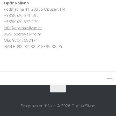
Općina Slivno
Podgradina 41, 20355 Opuzen, HR
+385(0)20 671 295
+385(0)20 672 170
info@opcina-slivno.hr
www.opcina-slivno.hr
OIB: 97047688474
IBAN HR9223400091839900005
Sva prava pridržana © 2026 Općina Slivno