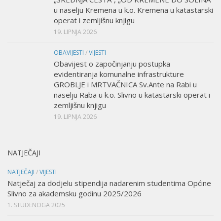
u naselju Kremena u k.o. Kremena u katastarski
operat i zemljišnu knjigu
19. LIPNJA 2026
OBAVIJESTI
/
VIJESTI
Obavijest o započinjanju postupka
evidentiranja komunalne infrastrukture
GROBLJE i MRTVAČNICA Sv.Ante na Rabi u
naselju Raba u k.o. Slivno u katastarski operat i
zemljišnu knjigu
19. LIPNJA 2026
NATJEČAJI
NATJEČAJI
/
VIJESTI
Natječaj za dodjelu stipendija nadarenim studentima Općine
Slivno za akademsku godinu 2025/2026
1. STUDENOGA 2025