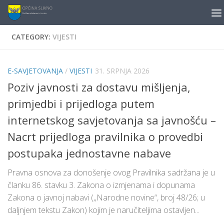
content
Skip to content
CATEGORY:
VIJESTI
E-SAVJETOVANJA
/
VIJESTI
31. SRPNJA 2026
Poziv javnosti za dostavu mišljenja,
primjedbi i prijedloga putem
internetskog savjetovanja sa javnošću –
Nacrt prijedloga pravilnika o provedbi
postupaka jednostavne nabave
Pravna osnova za donošenje ovog Pravilnika sadržana je u
članku 86. stavku 3. Zakona o izmjenama i dopunama
Zakona o javnoj nabavi („Narodne novine“, broj 48/26; u
daljnjem tekstu Zakon) kojim je naručiteljima ostavljen...