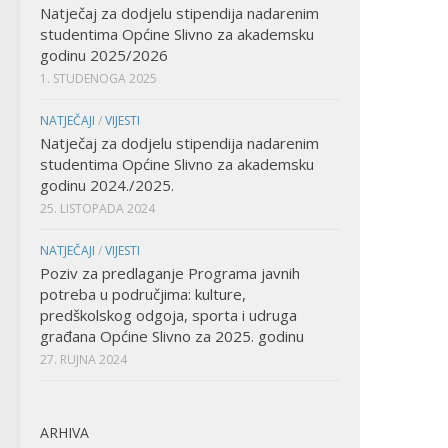
Natječaj za dodjelu stipendija nadarenim
studentima Općine Slivno za akademsku
godinu 2025/2026
1. STUDENOGA 2025
NATJEČAJI
/
VIJESTI
Natječaj za dodjelu stipendija nadarenim
studentima Općine Slivno za akademsku
godinu 2024./2025.
25. LISTOPADA 2024
NATJEČAJI
/
VIJESTI
Poziv za predlaganje Programa javnih
potreba u područjima: kulture,
predškolskog odgoja, sporta i udruga
građana Općine Slivno za 2025. godinu
27. RUJNA 2024
ARHIVA