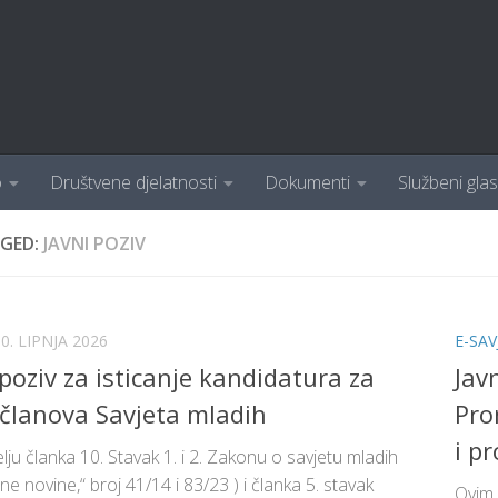
o
Društvene djelatnosti
Dokumenti
Službeni glas
GED:
JAVNI POZIV
0. LIPNJA 2026
E-SA
 poziv za isticanje kandidatura za
Jav
 članova Savjeta mladih
Pro
i p
ju članka 10. Stavak 1. i 2. Zakonu o savjetu mladih
e novine,“ broj 41/14 i 83/23 ) i članka 5. stavak
Ovim 