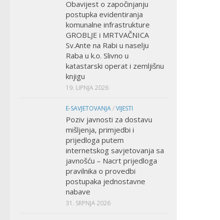
Obavijest o započinjanju
postupka evidentiranja
komunalne infrastrukture
GROBLJE i MRTVAČNICA
Sv.Ante na Rabi u naselju
Raba u k.o. Slivno u
katastarski operat i zemljišnu
knjigu
19. LIPNJA 2026
E-SAVJETOVANJA
/
VIJESTI
Poziv javnosti za dostavu
mišljenja, primjedbi i
prijedloga putem
internetskog savjetovanja sa
javnošću – Nacrt prijedloga
pravilnika o provedbi
postupaka jednostavne
nabave
31. SRPNJA 2026