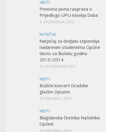
VIJESTI
Ponovna Javna rasprava o
Prijedlogu UPU naselja Duba
4. STUDENOGA 2013
NATJEČAJI
Natječaj za dodjelu stipendija
nadarenim studentima Općine
Slivno za školsku godinu
2013./2014.
23. STUDENOGA 2013
VIJESTI
Božićni koncert Gradske
glazbe Opuzen
19. PROSINCA 2013
VIJESTI
Blagdanska čestitka Načelnika
Općine
24. PROSINCA 2013