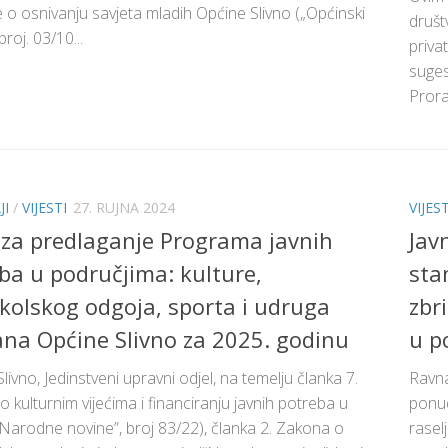
 o osnivanju savjeta mladih Općine Slivno („Općinski
društ
broj. 03/10...
priva
suges
Prora
JI
/
VIJESTI
27. RUJNA 2024
VIJEST
 za predlaganje Programa javnih
Jav
ba u područjima: kulture,
sta
kolskog odgoja, sporta i udruga
zbr
na Općine Slivno za 2025. godinu
u p
livno, Jedinstveni upravni odjel, na temelju članka 7.
Ravna
 kulturnim vijećima i financiranju javnih potreba u
ponud
(“Narodne novine”, broj 83/22), članka 2. Zakona o
rasel