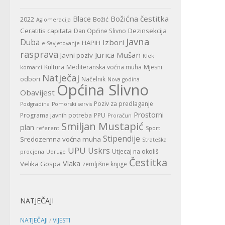
Božićna čestitka
Blace
2022
Božić
Aglomeracija
Ceratitis capitata
Dezinsekcija
Dan Općine Slivno
Javna
Duba
Izbori
HAPIH
e-Savjetovanje
rasprava
Jurica Mušan
Javni poziv
Klek
Kultura
Mediteranska voćna muha
Mjesni
komarci
Natječaj
odbori
Načelnik
Nova godina
Općina Slivno
Obavijest
Poziv za predlaganje
Podgradina
Pomorski servis
Prostorni
Programa javnih potreba
PPU
Proračun
Smiljan Mustapić
plan
referent
Sport
Stipendije
Sredozemna voćna muha
Strateška
UPU
Uskrs
Utjecaj na okoliš
procjena
Udruge
Čestitka
Vlaka
Velika Gospa
zemljišne knjige
NATJEČAJI
NATJEČAJI
/
VIJESTI