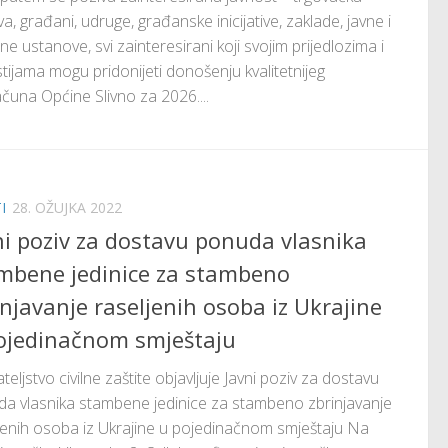
va, građani, udruge, građanske inicijative, zaklade, javne i
tne ustanove, svi zainteresirani koji svojim prijedlozima i
tijama mogu pridonijeti donošenju kvalitetnijeg
čuna Općine Slivno za 2026....
I
28. OŽUJKA 2022
ni poziv za dostavu ponuda vlasnika
mbene jedinice za stambeno
injavanje raseljenih osoba iz Ukrajine
ojedinačnom smještaju
teljstvo civilne zaštite objavljuje Javni poziv za dostavu
a vlasnika stambene jedinice za stambeno zbrinjavanje
jenih osoba iz Ukrajine u pojedinačnom smještaju Na