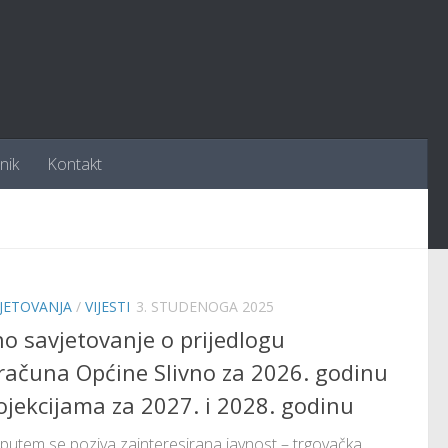
nik
Kontakt
VJETOVANJA
/
VIJESTI
3. STUDENOGA 2025
no savjetovanje o prijedlogu
računa Općine Slivno za 2026. godinu
rojekcijama za 2027. i 2028. godinu
putem se poziva zainteresirana javnost – trgovačka