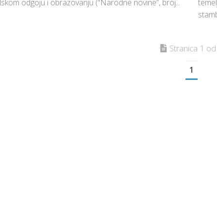
skom odgoju i obrazovanju (“Narodne novine”, broj...
temel
stamb
Stranica 1 od
1