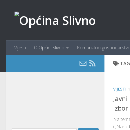
content
Skip to content
Vijesti
O Općini Slivno
Komunalno gospodarstv
TAG
VIJESTI
1
Javni
izbor
Na temel
(„Narodn