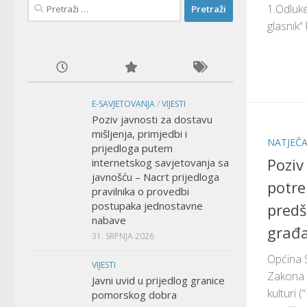
Pretraži:
1.Odluke
glasnik“ 
E-SAVJETOVANJA
/
VIJESTI
Poziv javnosti za dostavu
mišljenja, primjedbi i
NATJEČA
prijedloga putem
Poziv
internetskog savjetovanja sa
javnošću – Nacrt prijedloga
potre
pravilnika o provedbi
postupaka jednostavne
predš
nabave
građa
31. SRPNJA 2026
Općina S
VIJESTI
Zakona o
Javni uvid u prijedlog granice
kulturi 
pomorskog dobra