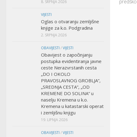
predškol
8. SRPNJA 2026
VIJESTI
Oglas o otvaranju zemljišne
knjige za k.o. Podgradina
2. SRPNJA 2026
OBAVIJESTI
/
VIJESTI
Obavijest o započinjanju
postupka evidentiranja javne
ceste Nerazvrstanih cesta
„DO I OKOLO
PRAVOSLAVNOG GROBLJA“,
„SREDNJA CESTA“, „OD
KREMENE DO SOLINA“ u
naselju Kremena u k.o.
Kremena u katastarski operat
i zemljišnu knjigu
19. LIPNJA 2026
OBAVIJESTI
/
VIJESTI