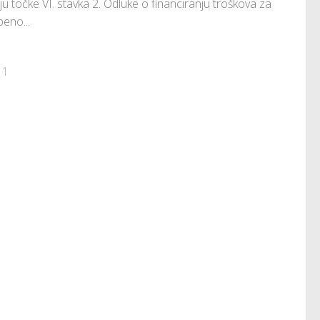
ju točke VI. stavka 2. Odluke o financiranju troškova za
eno...
 1