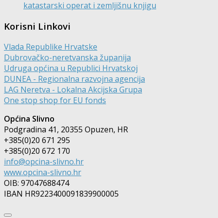
katastarski operat i zemljišnu knjigu
Korisni Linkovi
Vlada Republike Hrvatske
Dubrovačko-neretvanska županija
Udruga općina u Republici Hrvatskoj
DUNEA - Regionalna razvojna agencija
LAG Neretva - Lokalna Akcijska Grupa
One stop shop for EU fonds
Općina Slivno
Podgradina 41, 20355 Opuzen, HR
+385(0)20 671 295
+385(0)20 672 170
info@opcina-slivno.hr
www.opcina-slivno.hr
OIB: 97047688474
IBAN HR9223400091839900005