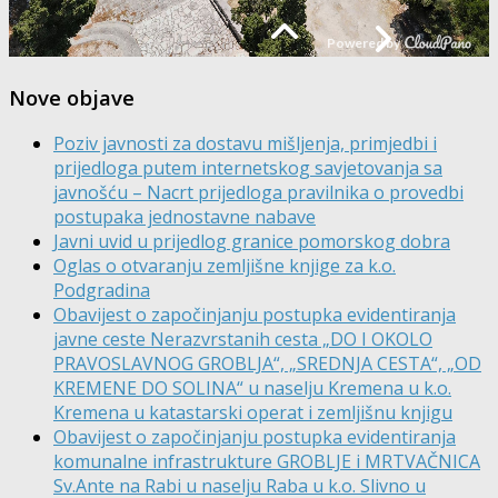
Nove objave
Poziv javnosti za dostavu mišljenja, primjedbi i
prijedloga putem internetskog savjetovanja sa
javnošću – Nacrt prijedloga pravilnika o provedbi
postupaka jednostavne nabave
Javni uvid u prijedlog granice pomorskog dobra
Oglas o otvaranju zemljišne knjige za k.o.
Podgradina
Obavijest o započinjanju postupka evidentiranja
javne ceste Nerazvrstanih cesta „DO I OKOLO
PRAVOSLAVNOG GROBLJA“, „SREDNJA CESTA“, „OD
KREMENE DO SOLINA“ u naselju Kremena u k.o.
Kremena u katastarski operat i zemljišnu knjigu
Obavijest o započinjanju postupka evidentiranja
komunalne infrastrukture GROBLJE i MRTVAČNICA
Sv.Ante na Rabi u naselju Raba u k.o. Slivno u