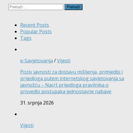
Pretraži:
Recent Posts
Popular Posts
Tags
e-Savjetovanja
/
Vijesti
Poziv javnosti za dostavu mišljenja, primjedbi i
prijedloga putem internetskog savjetovanja sa
javnošću – Nacrt prijedloga pravilnika o
provedbi postupaka jednostavne nabave
31. srpnja 2026
Vijesti