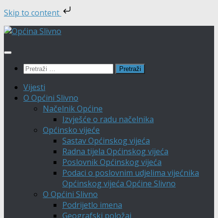
Skip to content
Skip
to
content
Pretraži:
Vijesti
O Općini Slivno
Načelnik Općine
Izvješće o radu načelnika
Općinsko vijeće
Sastav Općinskog vijeća
Radna tijela Općinskog vijeća
Poslovnik Općinskog vijeća
Podaci o poslovnim udjelima vijećnika
Općinskog vijeća Općine Slivno
O Općini Slivno
Podrijetlo imena
Geografski položaj