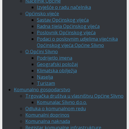
Načelnik Općine
Izvješće o radu načelnika
Općinsko vijeće
Sastav Općinskog vijeća
Radna tijela Općinskog vijeća
Poslovnik Općinskog vijeća
Podaci o poslovnim udjelima vijećnika
Općinskog vijeća Općine Slivno
O Općini Slivno
Podrijetlo imena
Geografski položaj
Klimatska obilježja
Naselja
Turizam
Komunalno gospodarstvo
Trgovačka društva u vlasništvu Općine Slivno
Komunalac Slivno d.o.o.
Odluka o komunalnom redu
Komunalni doprinos
Komunalna naknada
Registar komunalne infrastrukture