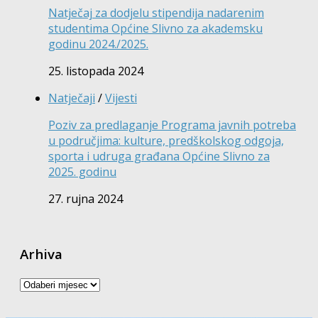
Natječaj za dodjelu stipendija nadarenim
studentima Općine Slivno za akademsku
godinu 2024./2025.
25. listopada 2024
Natječaji
/
Vijesti
Poziv za predlaganje Programa javnih potreba
u područjima: kulture, predškolskog odgoja,
sporta i udruga građana Općine Slivno za
2025. godinu
27. rujna 2024
Arhiva
Arhiva