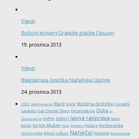
Vijesti
Božićni koncert Gradske glazbe Opuzen
19. prosinca 2013
Vijesti
Blagdanska čestitka Načelnika Općine
24. prosinca 2013
Božićna čestitka
Blace
Ceratitis
2022
Božić
Aglomeracija
Duba
capitata
Dezinsekcija
Dan Općine Slivno
e-
Javna rasprava
Izbori
HAPIH
Javni
Savjetovanje
Jurica Mušan
poziv
Kultura
Mediteranska
Klek
komarci
Natječaj
voćna muha
Mjesni odbori
Načelnik
Nova godina