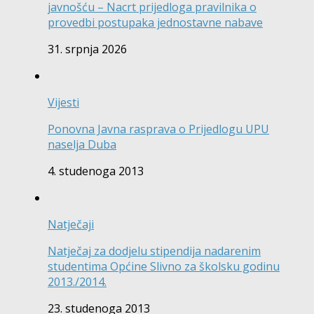
javnošću – Nacrt prijedloga pravilnika o
provedbi postupaka jednostavne nabave
31. srpnja 2026
Vijesti
Ponovna Javna rasprava o Prijedlogu UPU
naselja Duba
4. studenoga 2013
Natječaji
Natječaj za dodjelu stipendija nadarenim
studentima Općine Slivno za školsku godinu
2013./2014.
23. studenoga 2013