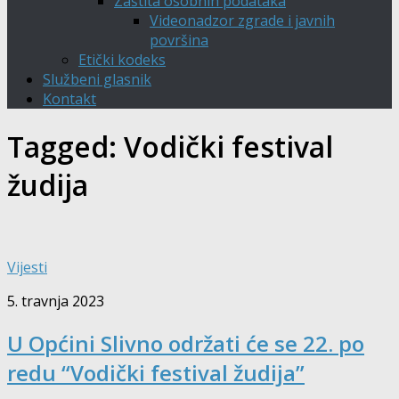
Zaštita osobnih podataka
Videonadzor zgrade i javnih
površina
Etički kodeks
Službeni glasnik
Kontakt
Tagged:
Vodički festival
žudija
Vijesti
5. travnja 2023
U Općini Slivno održati će se 22. po
redu “Vodički festival žudija”