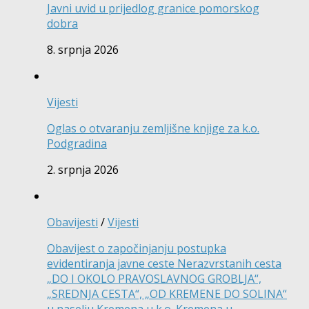
Javni uvid u prijedlog granice pomorskog
dobra
8. srpnja 2026
Vijesti
Oglas o otvaranju zemljišne knjige za k.o.
Podgradina
2. srpnja 2026
Obavijesti
/
Vijesti
Obavijest o započinjanju postupka
evidentiranja javne ceste Nerazvrstanih cesta
„DO I OKOLO PRAVOSLAVNOG GROBLJA“,
„SREDNJA CESTA“, „OD KREMENE DO SOLINA“