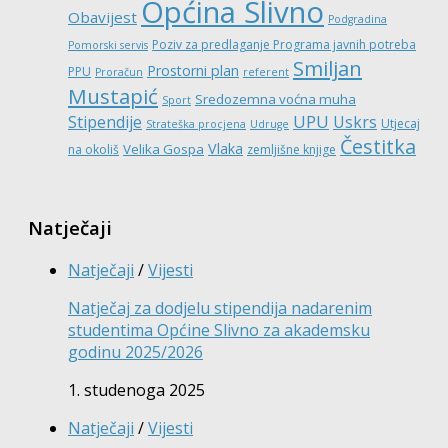
Općina Slivno
Obavijest
Podgradina
Poziv za predlaganje Programa javnih potreba
Pomorski servis
Smiljan
Prostorni plan
PPU
Proračun
referent
Mustapić
Sredozemna voćna muha
Sport
UPU
Stipendije
Uskrs
Utjecaj
Strateška procjena
Udruge
Čestitka
Vlaka
Velika Gospa
na okoliš
zemljišne knjige
Natječaji
Natječaji
/
Vijesti
Natječaj za dodjelu stipendija nadarenim
studentima Općine Slivno za akademsku
godinu 2025/2026
1. studenoga 2025
Natječaji
/
Vijesti