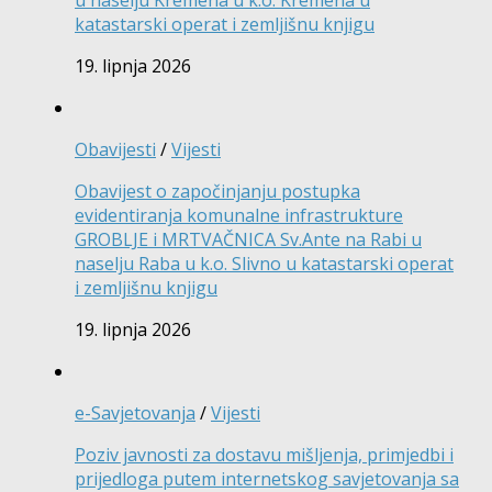
u naselju Kremena u k.o. Kremena u
katastarski operat i zemljišnu knjigu
19. lipnja 2026
Obavijesti
/
Vijesti
Obavijest o započinjanju postupka
evidentiranja komunalne infrastrukture
GROBLJE i MRTVAČNICA Sv.Ante na Rabi u
naselju Raba u k.o. Slivno u katastarski operat
i zemljišnu knjigu
19. lipnja 2026
e-Savjetovanja
/
Vijesti
Poziv javnosti za dostavu mišljenja, primjedbi i
prijedloga putem internetskog savjetovanja sa