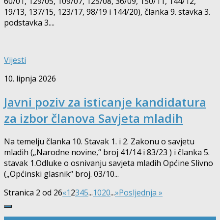
60/01, 129/05, 109/07, 125/08, 36/09, 150/11, 144/12,
19/13, 137/15, 123/17, 98/19 i 144/20), članka 9. stavka 3.
podstavka 3....
Vijesti
10. lipnja 2026
Javni poziv za isticanje kandidatura
za izbor članova Savjeta mladih
Na temelju članka 10. Stavak 1. i 2. Zakonu o savjetu
mladih („Narodne novine,“ broj 41/14 i 83/23 ) i članka 5.
stavak 1.Odluke o osnivanju savjeta mladih Općine Slivno
(„Općinski glasnik“ broj. 03/10...
Stranica 2 od 26
«
1
2
3
4
5
...
10
20
...
»
Posljednja »