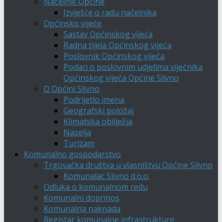
Načelnik Općine
Izvješće o radu načelnika
Općinsko vijeće
Sastav Općinskog vijeća
Radna tijela Općinskog vijeća
Poslovnik Općinskog vijeća
Podaci o poslovnim udjelima vijećnika
Općinskog vijeća Općine Slivno
O Općini Slivno
Podrijetlo imena
Geografski položaj
Klimatska obilježja
Naselja
Turizam
Komunalno gospodarstvo
Trgovačka društva u vlasništvu Općine Slivno
Komunalac Slivno d.o.o.
Odluka o komunalnom redu
Komunalni doprinos
Komunalna naknada
Registar komunalne infrastrukture