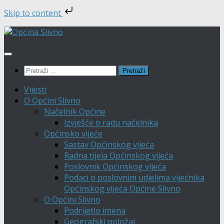
Skip to content
Skip
to
content
Pretraži:
Vijesti
O Općini Slivno
Načelnik Općine
Izvješće o radu načelnika
Općinsko vijeće
Sastav Općinskog vijeća
Radna tijela Općinskog vijeća
Poslovnik Općinskog vijeća
Podaci o poslovnim udjelima vijećnika
Općinskog vijeća Općine Slivno
O Općini Slivno
Podrijetlo imena
Geografski položaj