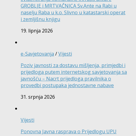
GROBLJE i MRTVAČNICA Sv.Ante na Rabi u
naselju Raba u k.o. Slivno u katastarski operat
i zemljišnu knjigu
19. lipnja 2026
e-Savjetovanja
/
Vijesti
Poziv javnosti za dostavu mišljenja, primjedbi i
prijedloga putem internetskog savjetovanja sa
javnošću – Nacrt prijedloga pravilnika o
provedbi postupaka jednostavne nabave
31. srpnja 2026
Vijesti
Ponovna Javna rasprava o Prijedlogu UPU