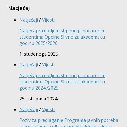
Natječaji
Natječaji
/
Vijesti
Natječaj za dodjelu stipendija nadarenim
studentima Općine Slivno za akademsku
godinu 2025/2026
1. studenoga 2025
Natječaji
/
Vijesti
Natječaj za dodjelu stipendija nadarenim
studentima Općine Slivno za akademsku
godinu 2024./2025.
25. listopada 2024
Natječaji
/
Vijesti
Poziv za predlaganje Programa javnih potreba
u područjima: kulture, predškolskog odgoja,