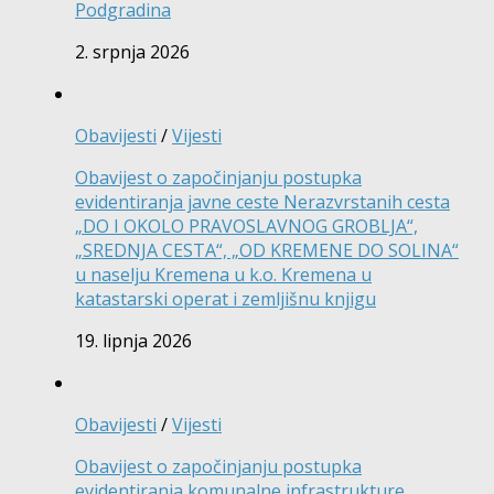
Podgradina
2. srpnja 2026
Obavijesti
/
Vijesti
Obavijest o započinjanju postupka
evidentiranja javne ceste Nerazvrstanih cesta
„DO I OKOLO PRAVOSLAVNOG GROBLJA“,
„SREDNJA CESTA“, „OD KREMENE DO SOLINA“
u naselju Kremena u k.o. Kremena u
katastarski operat i zemljišnu knjigu
19. lipnja 2026
Obavijesti
/
Vijesti
Obavijest o započinjanju postupka
evidentiranja komunalne infrastrukture