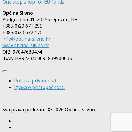
One stop shop for EU fonds
Općina Slivno
Podgradina 41, 20355 Opuzen, HR
+385(0)20 671 295
+385(0)20 672 170
info@opcina-slivno.hr
www.opcina-slivno.hr
OIB: 97047688474
IBAN HR9223400091839900005
Politika privatnosti
Izjava o pristupačnosti
Sva prava pridržana © 2026 Općina Slivno