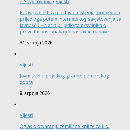
e-Savjetovanja
/
Vijesti
Poziv javnosti za dostavu mišljenja, primjedbi i
prijedloga putem internetskog savjetovanja sa
javnošću – Nacrt prijedloga pravilnika o
provedbi postupaka jednostavne nabave
31. srpnja 2026
Vijesti
Javni uvid u prijedlog granice pomorskog
dobra
8. srpnja 2026
Vijesti
Oglas o otvaranju zemljišne knjige za k.o.