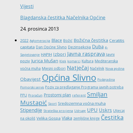
Vijesti
Blagdanska čestitka Načelnika Općine
24. prosinca 2013
Božićna čestitka
Blace
Ceratitis
2022
Božić
Aglomeracija
Duba
capitata
Dezinsekcija
Dan Općine Slivno
e-
Javna rasprava
Izbori
HAPIH
Javni
Savjetovanje
Jurica Mušan
poziv
Kultura
Mediteranska
Klek
komarci
Natječaj
voćna muha
Mjesni odbori
Načelnik
Nova godina
Općina Slivno
Obavijest
Podgradina
Poziv za predlaganje Programa javnih potreba
Pomorski servis
Smiljan
Prostorni plan
PPU
Proračun
referent
Mustapić
Sredozemna voćna muha
Sport
UPU
Stipendije
Uskrs
Utjecaj
Strateška procjena
Udruge
Čestitka
Vlaka
Velika Gospa
na okoliš
zemljišne knjige