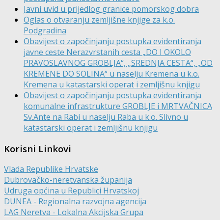
Javni uvid u prijedlog granice pomorskog dobra
Oglas o otvaranju zemljišne knjige za k.o.
Podgradina
Obavijest o započinjanju postupka evidentiranja
javne ceste Nerazvrstanih cesta „DO I OKOLO
PRAVOSLAVNOG GROBLJA“, „SREDNJA CESTA“, „OD
KREMENE DO SOLINA“ u naselju Kremena u k.o.
Kremena u katastarski operat i zemljišnu knjigu
Obavijest o započinjanju postupka evidentiranja
komunalne infrastrukture GROBLJE i MRTVAČNICA
Sv.Ante na Rabi u naselju Raba u k.o. Slivno u
katastarski operat i zemljišnu knjigu
Korisni Linkovi
Vlada Republike Hrvatske
Dubrovačko-neretvanska županija
Udruga općina u Republici Hrvatskoj
DUNEA - Regionalna razvojna agencija
LAG Neretva - Lokalna Akcijska Grupa