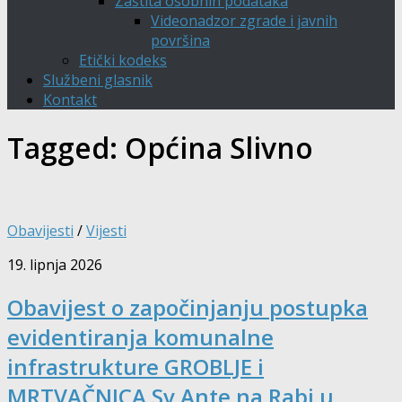
Zaštita osobnih podataka
Videonadzor zgrade i javnih
površina
Etički kodeks
Službeni glasnik
Kontakt
Tagged:
Općina Slivno
Obavijesti
/
Vijesti
19. lipnja 2026
Obavijest o započinjanju postupka
evidentiranja komunalne
infrastrukture GROBLJE i
MRTVAČNICA Sv.Ante na Rabi u