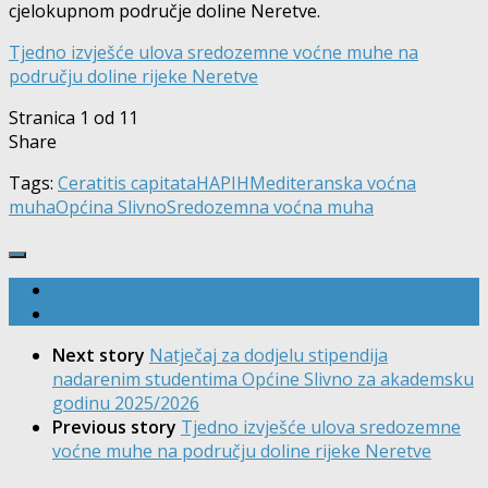
cjelokupnom područje doline Neretve.
Tjedno izvješće ulova sredozemne voćne muhe na
području doline rijeke Neretve
Stranica 1 od 1
1
Share
Tags:
Ceratitis capitata
HAPIH
Mediteranska voćna
muha
Općina Slivno
Sredozemna voćna muha
Next story
Natječaj za dodjelu stipendija
nadarenim studentima Općine Slivno za akademsku
godinu 2025/2026
Previous story
Tjedno izvješće ulova sredozemne
voćne muhe na području doline rijeke Neretve