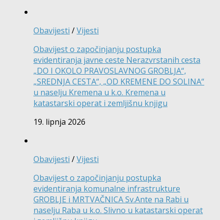
Obavijesti
/
Vijesti
Obavijest o započinjanju postupka
evidentiranja javne ceste Nerazvrstanih cesta
„DO I OKOLO PRAVOSLAVNOG GROBLJA“,
„SREDNJA CESTA“, „OD KREMENE DO SOLINA“
u naselju Kremena u k.o. Kremena u
katastarski operat i zemljišnu knjigu
19. lipnja 2026
Obavijesti
/
Vijesti
Obavijest o započinjanju postupka
evidentiranja komunalne infrastrukture
GROBLJE i MRTVAČNICA Sv.Ante na Rabi u
naselju Raba u k.o. Slivno u katastarski operat