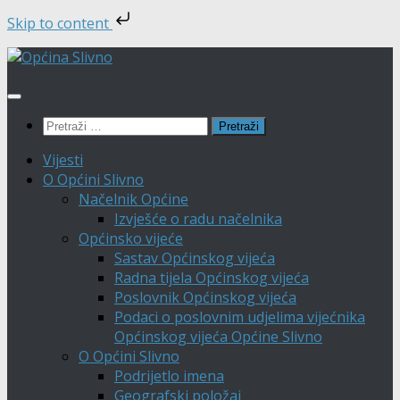
Skip to content
Skip
to
content
Pretraži:
Vijesti
O Općini Slivno
Načelnik Općine
Izvješće o radu načelnika
Općinsko vijeće
Sastav Općinskog vijeća
Radna tijela Općinskog vijeća
Poslovnik Općinskog vijeća
Podaci o poslovnim udjelima vijećnika
Općinskog vijeća Općine Slivno
O Općini Slivno
Podrijetlo imena
Geografski položaj