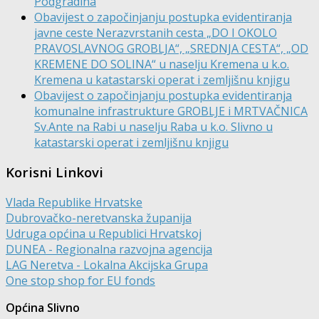
Podgradina
Obavijest o započinjanju postupka evidentiranja
javne ceste Nerazvrstanih cesta „DO I OKOLO
PRAVOSLAVNOG GROBLJA“, „SREDNJA CESTA“, „OD
KREMENE DO SOLINA“ u naselju Kremena u k.o.
Kremena u katastarski operat i zemljišnu knjigu
Obavijest o započinjanju postupka evidentiranja
komunalne infrastrukture GROBLJE i MRTVAČNICA
Sv.Ante na Rabi u naselju Raba u k.o. Slivno u
katastarski operat i zemljišnu knjigu
Korisni Linkovi
Vlada Republike Hrvatske
Dubrovačko-neretvanska županija
Udruga općina u Republici Hrvatskoj
DUNEA - Regionalna razvojna agencija
LAG Neretva - Lokalna Akcijska Grupa
One stop shop for EU fonds
Općina Slivno