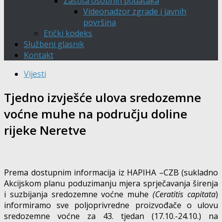
Zaštita osobnih podataka
Videonadzor zgrade i javnih
površina
Etički kodeks
Službeni glasnik
Kontakt
Vijesti
Tjedno izvješće ulova sredozemne
voćne muhe na području doline
rijeke Neretve
Prema dostupnim informacija iz HAPIHA –CZB (sukladno
Akcijskom planu poduzimanju mjera sprječavanja širenja
i suzbijanja sredozemne voćne muhe
(Ceratitis capitata
)
informiramo sve poljoprivredne proizvođače o ulovu
sredozemne voćne za 43. tjedan (17.10.-24.10.) na