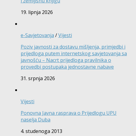
i zemljišnu knjigu
19. lipnja 2026
e-Savjetovanja
/
Vijesti
Poziv javnosti za dostavu mišljenja, primjedbi i
prijedloga putem internetskog savjetovanja sa
javnošću – Nacrt prijedloga pravilnika o
provedbi postupaka jednostavne nabave
31. srpnja 2026
Vijesti
Ponovna Javna rasprava o Prijedlogu UPU
naselja Duba
4. studenoga 2013