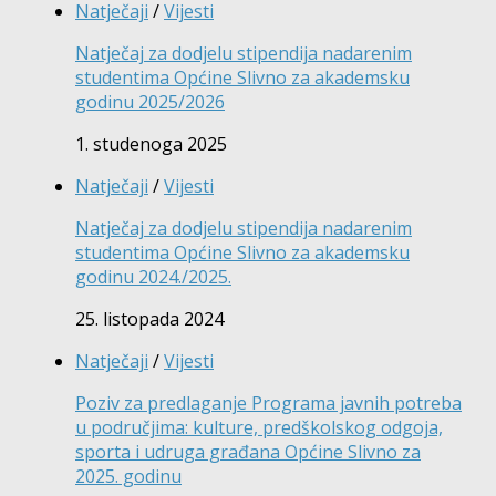
Natječaji
/
Vijesti
Natječaj za dodjelu stipendija nadarenim
studentima Općine Slivno za akademsku
godinu 2025/2026
1. studenoga 2025
Natječaji
/
Vijesti
Natječaj za dodjelu stipendija nadarenim
studentima Općine Slivno za akademsku
godinu 2024./2025.
25. listopada 2024
Natječaji
/
Vijesti
Poziv za predlaganje Programa javnih potreba
u područjima: kulture, predškolskog odgoja,
sporta i udruga građana Općine Slivno za
2025. godinu