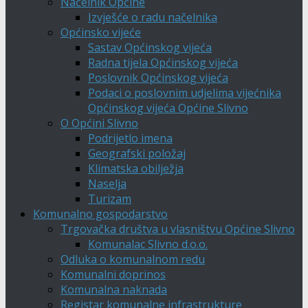
Načelnik Općine
Izvješće o radu načelnika
Općinsko vijeće
Sastav Općinskog vijeća
Radna tijela Općinskog vijeća
Poslovnik Općinskog vijeća
Podaci o poslovnim udjelima vijećnika
Općinskog vijeća Općine Slivno
O Općini Slivno
Podrijetlo imena
Geografski položaj
Klimatska obilježja
Naselja
Turizam
Komunalno gospodarstvo
Trgovačka društva u vlasništvu Općine Slivno
Komunalac Slivno d.o.o.
Odluka o komunalnom redu
Komunalni doprinos
Komunalna naknada
Registar komunalne infrastrukture