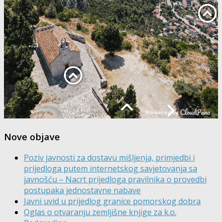
Nove objave
Poziv javnosti za dostavu mišljenja, primjedbi i
prijedloga putem internetskog savjetovanja sa
javnošću – Nacrt prijedloga pravilnika o provedbi
postupaka jednostavne nabave
Javni uvid u prijedlog granice pomorskog dobra
Oglas o otvaranju zemljišne knjige za k.o.