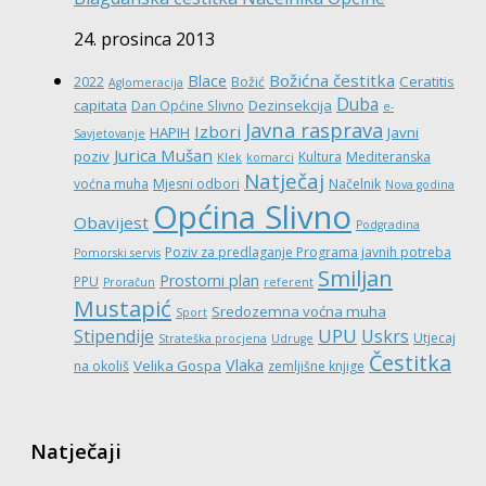
24. prosinca 2013
Božićna čestitka
Blace
Ceratitis
2022
Božić
Aglomeracija
Duba
capitata
Dezinsekcija
Dan Općine Slivno
e-
Javna rasprava
Izbori
HAPIH
Javni
Savjetovanje
Jurica Mušan
poziv
Kultura
Mediteranska
Klek
komarci
Natječaj
voćna muha
Mjesni odbori
Načelnik
Nova godina
Općina Slivno
Obavijest
Podgradina
Poziv za predlaganje Programa javnih potreba
Pomorski servis
Smiljan
Prostorni plan
PPU
Proračun
referent
Mustapić
Sredozemna voćna muha
Sport
UPU
Stipendije
Uskrs
Utjecaj
Strateška procjena
Udruge
Čestitka
Vlaka
Velika Gospa
na okoliš
zemljišne knjige
Natječaji