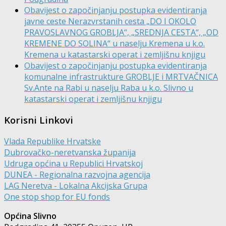
Obavijest o započinjanju postupka evidentiranja
javne ceste Nerazvrstanih cesta „DO I OKOLO
PRAVOSLAVNOG GROBLJA“, „SREDNJA CESTA“, „OD
KREMENE DO SOLINA“ u naselju Kremena u k.o.
Kremena u katastarski operat i zemljišnu knjigu
Obavijest o započinjanju postupka evidentiranja
komunalne infrastrukture GROBLJE i MRTVAČNICA
Sv.Ante na Rabi u naselju Raba u k.o. Slivno u
katastarski operat i zemljišnu knjigu
Korisni Linkovi
Vlada Republike Hrvatske
Dubrovačko-neretvanska županija
Udruga općina u Republici Hrvatskoj
DUNEA - Regionalna razvojna agencija
LAG Neretva - Lokalna Akcijska Grupa
One stop shop for EU fonds
Općina Slivno