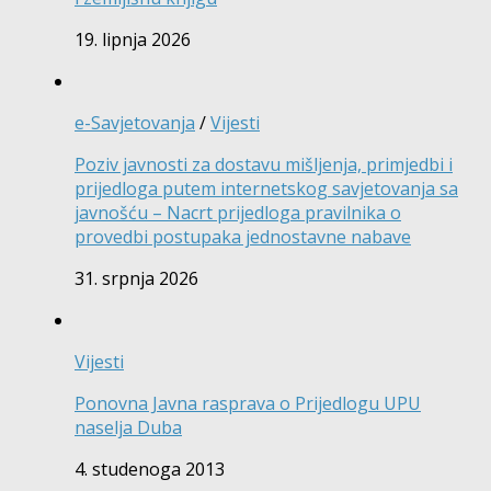
19. lipnja 2026
e-Savjetovanja
/
Vijesti
Poziv javnosti za dostavu mišljenja, primjedbi i
prijedloga putem internetskog savjetovanja sa
javnošću – Nacrt prijedloga pravilnika o
provedbi postupaka jednostavne nabave
31. srpnja 2026
Vijesti
Ponovna Javna rasprava o Prijedlogu UPU
naselja Duba
4. studenoga 2013