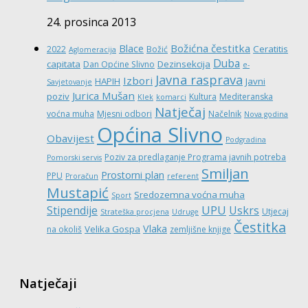
24. prosinca 2013
Božićna čestitka
Blace
Ceratitis
2022
Božić
Aglomeracija
Duba
capitata
Dezinsekcija
Dan Općine Slivno
e-
Javna rasprava
Izbori
HAPIH
Javni
Savjetovanje
Jurica Mušan
poziv
Kultura
Mediteranska
Klek
komarci
Natječaj
voćna muha
Mjesni odbori
Načelnik
Nova godina
Općina Slivno
Obavijest
Podgradina
Poziv za predlaganje Programa javnih potreba
Pomorski servis
Smiljan
Prostorni plan
PPU
Proračun
referent
Mustapić
Sredozemna voćna muha
Sport
UPU
Stipendije
Uskrs
Utjecaj
Strateška procjena
Udruge
Čestitka
Vlaka
Velika Gospa
na okoliš
zemljišne knjige
Natječaji