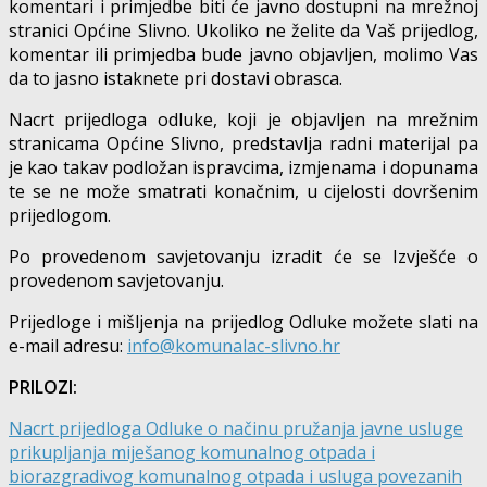
komentari i primjedbe biti će javno dostupni na mrežnoj
stranici Općine Slivno. Ukoliko ne želite da Vaš prijedlog,
komentar ili primjedba bude javno objavljen, molimo Vas
da to jasno istaknete pri dostavi obrasca.
Nacrt prijedloga odluke, koji je objavljen na mrežnim
stranicama Općine Slivno, predstavlja radni materijal pa
je kao takav podložan ispravcima, izmjenama i dopunama
te se ne može smatrati konačnim, u cijelosti dovršenim
prijedlogom.
Po provedenom savjetovanju izradit će se Izvješće o
provedenom savjetovanju.
Prijedloge i mišljenja na prijedlog Odluke možete slati na
e-mail adresu:
info@komunalac-slivno.hr
PRILOZI:
Nacrt prijedloga Odluke o načinu pružanja javne usluge
prikupljanja miješanog komunalnog otpada i
biorazgradivog komunalnog otpada i usluga povezanih