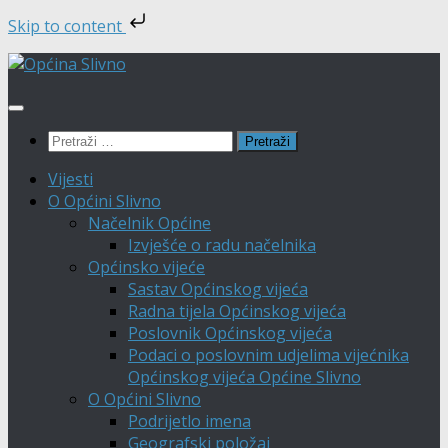
Skip to content
Skip
to
content
Pretraži:
Vijesti
O Općini Slivno
Načelnik Općine
Izvješće o radu načelnika
Općinsko vijeće
Sastav Općinskog vijeća
Radna tijela Općinskog vijeća
Poslovnik Općinskog vijeća
Podaci o poslovnim udjelima vijećnika
Općinskog vijeća Općine Slivno
O Općini Slivno
Podrijetlo imena
Geografski položaj