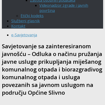
Zaštita osobnih podataka
Videonadzor zgrade i javnih
površina
Etički kodeks
Službeni glasnik
Kontakt
e-Savjetovanja
Savjetovanje sa zainteresiranom
javnošću – Odluka o načinu pružanja
javne usluge prikupljanja miješanog
komunalnog otpada i biorazgradivog
komunalnog otpada i usluga
povezanih sa javnom uslugom na
području Općine Slivno