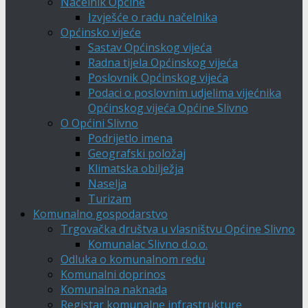
Načelnik Općine
Izvješće o radu načelnika
Općinsko vijeće
Sastav Općinskog vijeća
Radna tijela Općinskog vijeća
Poslovnik Općinskog vijeća
Podaci o poslovnim udjelima vijećnika
Općinskog vijeća Općine Slivno
O Općini Slivno
Podrijetlo imena
Geografski položaj
Klimatska obilježja
Naselja
Turizam
Komunalno gospodarstvo
Trgovačka društva u vlasništvu Općine Slivno
Komunalac Slivno d.o.o.
Odluka o komunalnom redu
Komunalni doprinos
Komunalna naknada
Registar komunalne infrastrukture