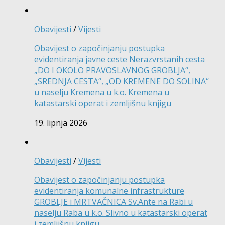
Obavijesti
/
Vijesti
Obavijest o započinjanju postupka
evidentiranja javne ceste Nerazvrstanih cesta
„DO I OKOLO PRAVOSLAVNOG GROBLJA“,
„SREDNJA CESTA“, „OD KREMENE DO SOLINA“
u naselju Kremena u k.o. Kremena u
katastarski operat i zemljišnu knjigu
19. lipnja 2026
Obavijesti
/
Vijesti
Obavijest o započinjanju postupka
evidentiranja komunalne infrastrukture
GROBLJE i MRTVAČNICA Sv.Ante na Rabi u
naselju Raba u k.o. Slivno u katastarski operat
i zemljišnu knjigu