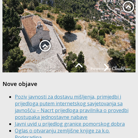
Nove objave
Poziv javnosti za dostavu mišljenja, primjedbi i
prijedloga putem internetskog savjetovanja sa
javnošću – Nacrt prijedloga pravilnika o provedbi
postupaka jednostavne nabave
Javni uvid u prijedlog granice pomorskog dobra
Oglas o otvaranju zemljišne knjige za k.o.
Podgradina