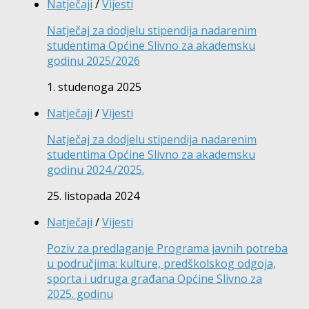
Natječaji
/
Vijesti
Natječaj za dodjelu stipendija nadarenim
studentima Općine Slivno za akademsku
godinu 2025/2026
1. studenoga 2025
Natječaji
/
Vijesti
Natječaj za dodjelu stipendija nadarenim
studentima Općine Slivno za akademsku
godinu 2024./2025.
25. listopada 2024
Natječaji
/
Vijesti
Poziv za predlaganje Programa javnih potreba
u područjima: kulture, predškolskog odgoja,
sporta i udruga građana Općine Slivno za
2025. godinu