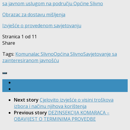
sa javnom uslugom na području Općine Slivno
Obrazac za dostavu mišljenja
Izvješće o provedenom savjetovanju
Stranica 1 od 1
1
Share
Tags:
Komunalac Slivno
Općina Slivno
Savjetovanje sa
zainteresiranom javnošću
Next story
Cjelovito izvješće o visini troškova
izbora i načinu njihova korištenja
Previous story
DEZINSEKCIJA KOMARACA –
OBAVIJEST O TERMINIMA PROVEDBE