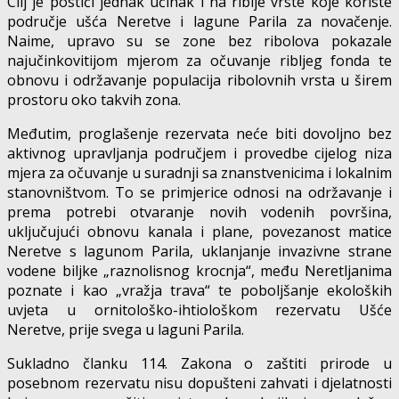
Cilj je postići jednak učinak i na riblje vrste koje koriste
područje ušća Neretve i lagune Parila za novačenje.
Naime, upravo su se zone bez ribolova pokazale
najučinkovitijom mjerom za očuvanje ribljeg fonda te
obnovu i održavanje populacija ribolovnih vrsta u širem
prostoru oko takvih zona.
Međutim, proglašenje rezervata neće biti dovoljno bez
aktivnog upravljanja područjem i provedbe cijelog niza
mjera za očuvanje u suradnji sa znanstvenicima i lokalnim
stanovništvom. To se primjerice odnosi na održavanje i
prema potrebi otvaranje novih vodenih površina,
uključujući obnovu kanala i plane, povezanost matice
Neretve s lagunom Parila, uklanjanje invazivne strane
vodene biljke „raznolisnog krocnja“, među Neretljanima
poznate i kao „vražja trava“ te poboljšanje ekoloških
uvjeta u ornitološko-ihtiološkom rezervatu Ušće
Neretve, prije svega u laguni Parila.
Sukladno članku 114. Zakona o zaštiti prirode u
posebnom rezervatu nisu dopušteni zahvati i djelatnosti