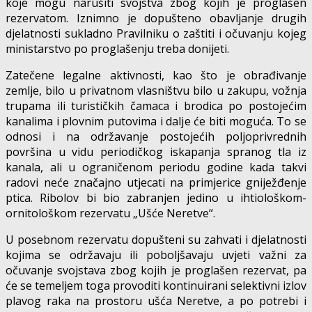
koje mogu narušiti svojstva zbog kojih je proglašen
rezervatom. Iznimno je dopušteno obavljanje drugih
djelatnosti sukladno Pravilniku o zaštiti i očuvanju kojeg
ministarstvo po proglašenju treba donijeti.
Zatečene legalne aktivnosti, kao što je obrađivanje
zemlje, bilo u privatnom vlasništvu bilo u zakupu, vožnja
trupama ili turističkih čamaca i brodica po postojećim
kanalima i plovnim putovima i dalje će biti moguća. To se
odnosi i na održavanje postojećih poljoprivrednih
površina u vidu periodičkog iskapanja spranog tla iz
kanala, ali u ograničenom periodu godine kada takvi
radovi neće značajno utjecati na primjerice gniježđenje
ptica. Ribolov bi bio zabranjen jedino u ihtiološkom-
ornitološkom rezervatu „Ušće Neretve“.
U posebnom rezervatu dopušteni su zahvati i djelatnosti
kojima se održavaju ili poboljšavaju uvjeti važni za
očuvanje svojstava zbog kojih je proglašen rezervat, pa
će se temeljem toga provoditi kontinuirani selektivni izlov
plavog raka na prostoru ušća Neretve, a po potrebi i