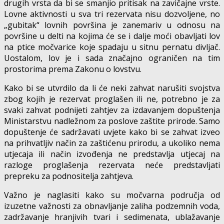
drugih vrsta da bi se smanjio pritisak na zavičajne vrste.
Lovne aktivnosti u sva tri rezervata nisu dozvoljene, no
„gubitak“ lovnih površina je zanemariv u odnosu na
površine u delti na kojima će se i dalje moći obavljati lov
na ptice močvarice koje spadaju u sitnu pernatu divljač.
Uostalom, lov je i sada značajno ograničen na tim
prostorima prema Zakonu o lovstvu.
Kako bi se utvrdilo da li će neki zahvat narušiti svojstva
zbog kojih je rezervat proglašen ili ne, potrebno je za
svaki zahvat podnijeti zahtjev za izdavanjem dopuštenja
Ministarstvu nadležnom za poslove zaštite prirode. Samo
dopuštenje će sadržavati uvjete kako bi se zahvat izveo
na prihvatljiv način za zaštićenu prirodu, a ukoliko nema
utjecaja ili način izvođenja ne predstavlja utjecaj na
razloge proglašenja rezervata neće predstavljati
prepreku za podnositelja zahtjeva.
Važno je naglasiti kako su močvarna područja od
izuzetne važnosti za obnavljanje zaliha podzemnih voda,
zadržavanje hranjivih tvari i sedimenata, ublažavanje