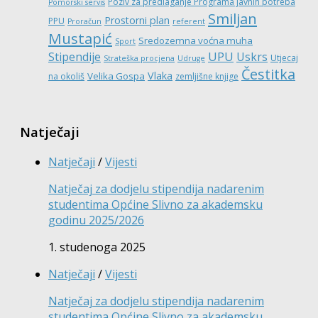
Poziv za predlaganje Programa javnih potreba
Pomorski servis
Smiljan
Prostorni plan
PPU
Proračun
referent
Mustapić
Sredozemna voćna muha
Sport
UPU
Stipendije
Uskrs
Utjecaj
Strateška procjena
Udruge
Čestitka
Vlaka
Velika Gospa
na okoliš
zemljišne knjige
Natječaji
Natječaji
/
Vijesti
Natječaj za dodjelu stipendija nadarenim
studentima Općine Slivno za akademsku
godinu 2025/2026
1. studenoga 2025
Natječaji
/
Vijesti
Natječaj za dodjelu stipendija nadarenim
studentima Općine Slivno za akademsku