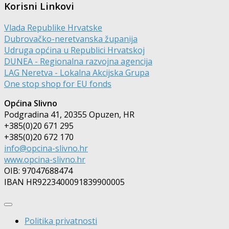
Korisni Linkovi
Vlada Republike Hrvatske
Dubrovačko-neretvanska županija
Udruga općina u Republici Hrvatskoj
DUNEA - Regionalna razvojna agencija
LAG Neretva - Lokalna Akcijska Grupa
One stop shop for EU fonds
Općina Slivno
Podgradina 41, 20355 Opuzen, HR
+385(0)20 671 295
+385(0)20 672 170
info@opcina-slivno.hr
www.opcina-slivno.hr
OIB: 97047688474
IBAN HR9223400091839900005
Politika privatnosti