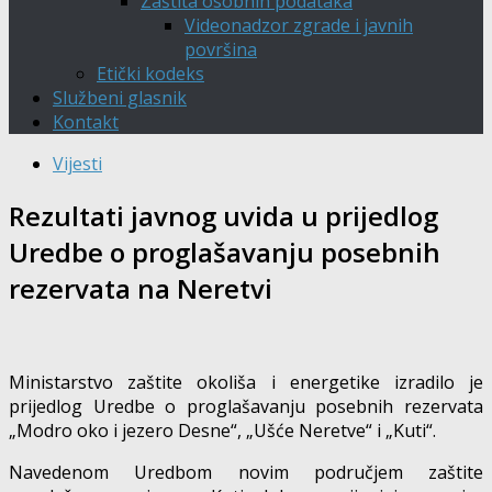
Zaštita osobnih podataka
Videonadzor zgrade i javnih
površina
Etički kodeks
Službeni glasnik
Kontakt
Vijesti
Rezultati javnog uvida u prijedlog
Uredbe o proglašavanju posebnih
rezervata na Neretvi
Ministarstvo zaštite okoliša i energetike izradilo je
prijedlog Uredbe o proglašavanju posebnih rezervata
„Modro oko i jezero Desne“, „Ušće Neretve“ i „Kuti“.
Navedenom Uredbom novim područjem zaštite