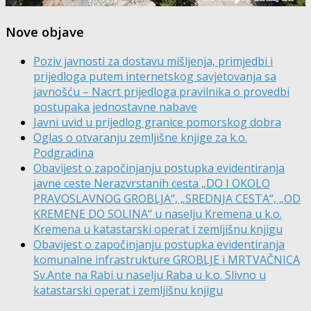
Nove objave
Poziv javnosti za dostavu mišljenja, primjedbi i
prijedloga putem internetskog savjetovanja sa
javnošću – Nacrt prijedloga pravilnika o provedbi
postupaka jednostavne nabave
Javni uvid u prijedlog granice pomorskog dobra
Oglas o otvaranju zemljišne knjige za k.o.
Podgradina
Obavijest o započinjanju postupka evidentiranja
javne ceste Nerazvrstanih cesta „DO I OKOLO
PRAVOSLAVNOG GROBLJA“, „SREDNJA CESTA“, „OD
KREMENE DO SOLINA“ u naselju Kremena u k.o.
Kremena u katastarski operat i zemljišnu knjigu
Obavijest o započinjanju postupka evidentiranja
komunalne infrastrukture GROBLJE i MRTVAČNICA
Sv.Ante na Rabi u naselju Raba u k.o. Slivno u
katastarski operat i zemljišnu knjigu