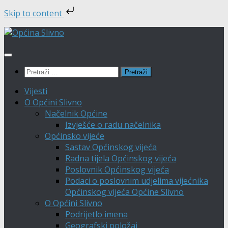
Skip to content
Skip
to
content
Pretraži:
Vijesti
O Općini Slivno
Načelnik Općine
Izvješće o radu načelnika
Općinsko vijeće
Sastav Općinskog vijeća
Radna tijela Općinskog vijeća
Poslovnik Općinskog vijeća
Podaci o poslovnim udjelima vijećnika
Općinskog vijeća Općine Slivno
O Općini Slivno
Podrijetlo imena
Geografski položaj