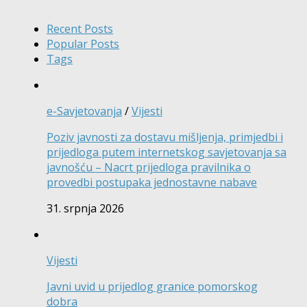
Recent Posts
Popular Posts
Tags
e-Savjetovanja
/
Vijesti
Poziv javnosti za dostavu mišljenja, primjedbi i
prijedloga putem internetskog savjetovanja sa
javnošću – Nacrt prijedloga pravilnika o
provedbi postupaka jednostavne nabave
31. srpnja 2026
Vijesti
Javni uvid u prijedlog granice pomorskog
dobra