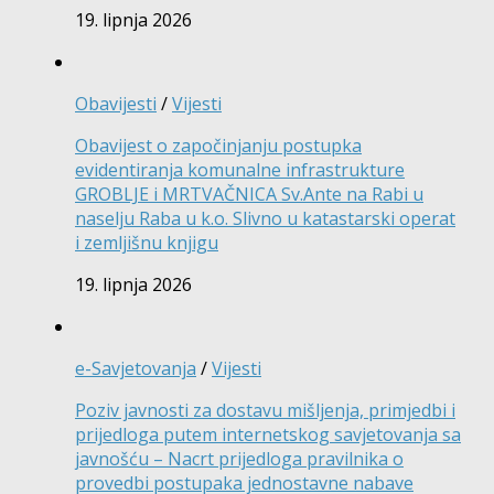
19. lipnja 2026
Obavijesti
/
Vijesti
Obavijest o započinjanju postupka
evidentiranja komunalne infrastrukture
GROBLJE i MRTVAČNICA Sv.Ante na Rabi u
naselju Raba u k.o. Slivno u katastarski operat
i zemljišnu knjigu
19. lipnja 2026
e-Savjetovanja
/
Vijesti
Poziv javnosti za dostavu mišljenja, primjedbi i
prijedloga putem internetskog savjetovanja sa
javnošću – Nacrt prijedloga pravilnika o
provedbi postupaka jednostavne nabave