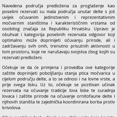
Navedena područja predložena za proglašenje kao
posebni rezervati su mala područja unutar delte s još
uvijek očuvanim jedinstvenim i reprezentativnim
močvarnim staništima i karakterističnim vrstama od
osobitog značaja za Republiku Hrvatsku. Upravo je
obuhvat i kategorija posebnih rezervata odgovor koji
optimalno može doprinijeti očuvanju prirode, ali i
zadržavanju svih onih, trenutno prisutnih aktivnosti u
tom prostoru, koje ne narušavaju svojstva zbog kojih su
rezervati predloženi.
Očekuje se da će primjena i provedba ove kategorije
zaštite doprinijeti poboljšanju stanja ptica močvarica u
cijelom području delte, a to se odnosi i na lovne vrste, a
prije svega lisku. Uz to, očekuje se pozitivan učinak
rezervata na očuvanje tradicije lova liske te suradnja
lovaca i zaštite prirode na očuvanje ornitofaune delte i
njihovih staništa te zajednička koordinirana borba protiv
krivolova.