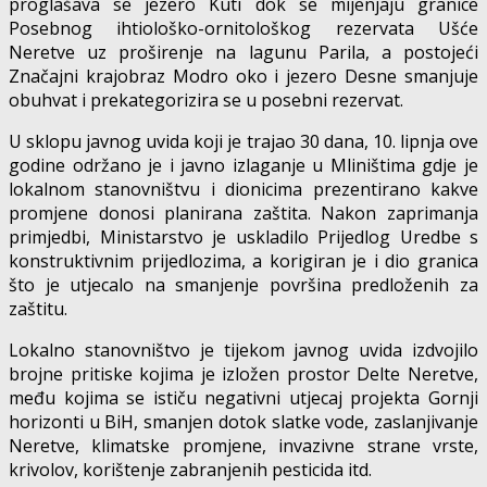
proglašava se jezero Kuti dok se mijenjaju granice
Posebnog ihtiološko-ornitološkog rezervata Ušće
Neretve uz proširenje na lagunu Parila, a postojeći
Značajni krajobraz Modro oko i jezero Desne smanjuje
obuhvat i prekategorizira se u posebni rezervat.
U sklopu javnog uvida koji je trajao 30 dana, 10. lipnja ove
godine održano je i javno izlaganje u Mliništima gdje je
lokalnom stanovništvu i dionicima prezentirano kakve
promjene donosi planirana zaštita. Nakon zaprimanja
primjedbi, Ministarstvo je uskladilo Prijedlog Uredbe s
konstruktivnim prijedlozima, a korigiran je i dio granica
što je utjecalo na smanjenje površina predloženih za
zaštitu.
Lokalno stanovništvo je tijekom javnog uvida izdvojilo
brojne pritiske kojima je izložen prostor Delte Neretve,
među kojima se ističu negativni utjecaj projekta Gornji
horizonti u BiH, smanjen dotok slatke vode, zaslanjivanje
Neretve, klimatske promjene, invazivne strane vrste,
krivolov, korištenje zabranjenih pesticida itd.