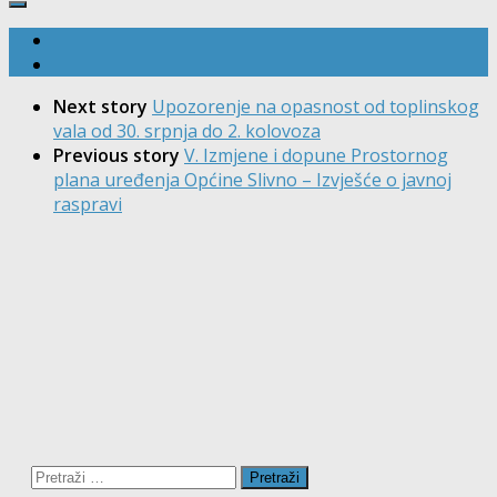
Next story
Upozorenje na opasnost od toplinskog
vala od 30. srpnja do 2. kolovoza
Previous story
V. Izmjene i dopune Prostornog
plana uređenja Općine Slivno – Izvješće o javnoj
raspravi
Pretraži: