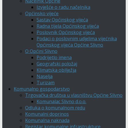
Načelnik Općine
Izvješće o radu načelnika
Općinsko vijeće
Sastav Općinskog vijeća
Radna tijela Općinskog vijeća
Poslovnik Općinskog vijeća
Podaci o poslovnim udjelima vijećnika
Općinskog vijeća Općine Slivno
O Općini Slivno
Podrijetlo imena
Geografski položaj
Klimatska obilježja
Naselja
Turizam
Komunalno gospodarstvo
Trgovačka društva u vlasništvu Općine Slivno
Komunalac Slivno d.o.o.
Odluka o komunalnom redu
Komunalni doprinos
Komunalna naknada
Registar komunalne infrastrukture