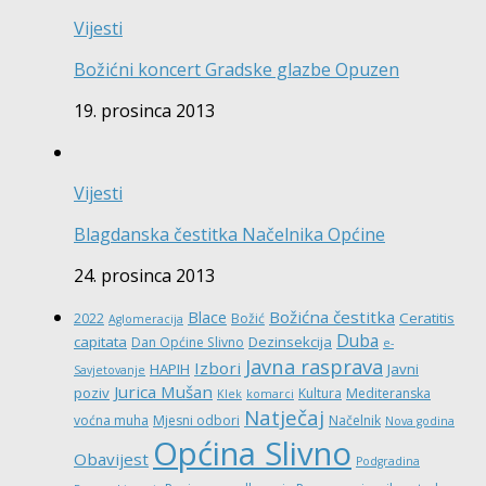
Vijesti
Božićni koncert Gradske glazbe Opuzen
19. prosinca 2013
Vijesti
Blagdanska čestitka Načelnika Općine
24. prosinca 2013
Božićna čestitka
Blace
Ceratitis
2022
Božić
Aglomeracija
Duba
capitata
Dezinsekcija
Dan Općine Slivno
e-
Javna rasprava
Izbori
HAPIH
Javni
Savjetovanje
Jurica Mušan
poziv
Kultura
Mediteranska
Klek
komarci
Natječaj
voćna muha
Mjesni odbori
Načelnik
Nova godina
Općina Slivno
Obavijest
Podgradina