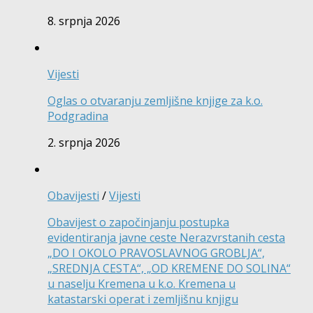
8. srpnja 2026
Vijesti
Oglas o otvaranju zemljišne knjige za k.o.
Podgradina
2. srpnja 2026
Obavijesti
/
Vijesti
Obavijest o započinjanju postupka
evidentiranja javne ceste Nerazvrstanih cesta
„DO I OKOLO PRAVOSLAVNOG GROBLJA“,
„SREDNJA CESTA“, „OD KREMENE DO SOLINA“
u naselju Kremena u k.o. Kremena u
katastarski operat i zemljišnu knjigu