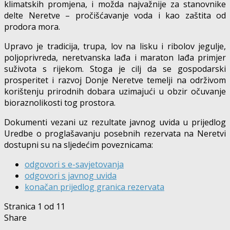
klimatskih promjena, i možda najvažnije za stanovnike
delte Neretve – pročišćavanje voda i kao zaštita od
prodora mora.
Upravo je tradicija, trupa, lov na lisku i ribolov jegulje,
poljoprivreda, neretvanska lađa i maraton lađa primjer
suživota s rijekom. Stoga je cilj da se gospodarski
prosperitet i razvoj Donje Neretve temelji na održivom
korištenju prirodnih dobara uzimajući u obzir očuvanje
bioraznolikosti tog prostora.
Dokumenti vezani uz rezultate javnog uvida u prijedlog
Uredbe o proglašavanju posebnih rezervata na Neretvi
dostupni su na sljedećim poveznicama:
odgovori s e-savjetovanja
odgovori s javnog uvida
konačan prijedlog granica rezervata
Stranica 1 od 1
1
Share