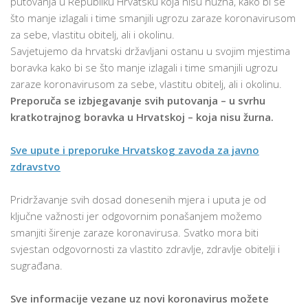
putovanja u Republiku Hrvatsku koja nisu nužna, kako bi se
što manje izlagali i time smanjili ugrozu zaraze koronavirusom
za sebe, vlastitu obitelj, ali i okolinu.
Savjetujemo da hrvatski državljani ostanu u svojim mjestima
boravka kako bi se što manje izlagali i time smanjili ugrozu
zaraze koronavirusom za sebe, vlastitu obitelj, ali i okolinu.
Preporuča se izbjegavanje svih putovanja – u svrhu
kratkotrajnog boravka u Hrvatskoj – koja nisu žurna.
Sve upute i preporuke Hrvatskog zavoda za javno
zdravstvo
Pridržavanje svih dosad donesenih mjera i uputa je od
ključne važnosti jer odgovornim ponašanjem možemo
smanjiti širenje zaraze koronavirusa. Svatko mora biti
svjestan odgovornosti za vlastito zdravlje, zdravlje obitelji i
sugrađana.
Sve informacije vezane uz novi koronavirus možete