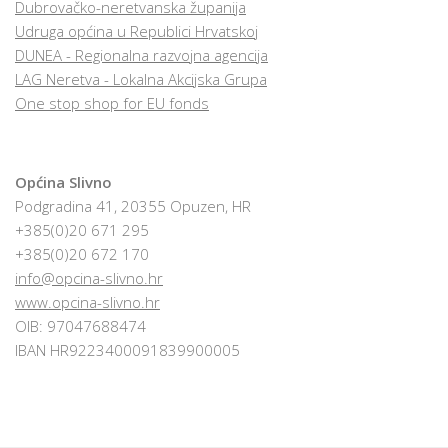
Dubrovačko-neretvanska županija
Udruga općina u Republici Hrvatskoj
DUNEA - Regionalna razvojna agencija
LAG Neretva - Lokalna Akcijska Grupa
One stop shop for EU fonds
Općina Slivno
Podgradina 41, 20355 Opuzen, HR
+385(0)20 671 295
+385(0)20 672 170
info@opcina-slivno.hr
www.opcina-slivno.hr
OIB: 97047688474
IBAN HR9223400091839900005