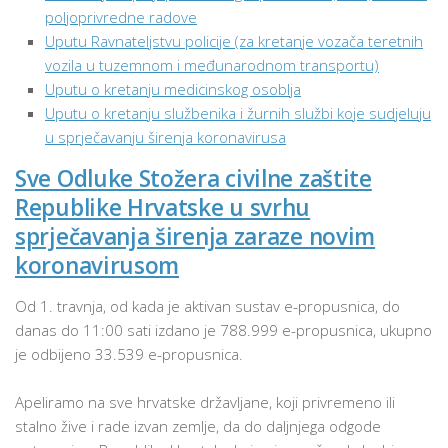
poljoprivredne radove
Uputu Ravnateljstvu policije (za kretanje vozača teretnih
vozila u tuzemnom i međunarodnom transportu)
Uputu o kretanju medicinskog osoblja
Uputu o kretanju službenika i žurnih službi koje sudjeluju
u sprječavanju širenja koronavirusa
Sve Odluke Stožera civilne zaštite
Republike Hrvatske u svrhu
sprječavanja širenja zaraze novim
koronavirusom
Od 1. travnja, od kada je aktivan sustav e-propusnica, do
danas do 11:00 sati izdano je 788.999 e-propusnica, ukupno
je odbijeno 33.539 e-propusnica.
Apeliramo na sve hrvatske državljane, koji privremeno ili
stalno žive i rade izvan zemlje, da do daljnjega odgode