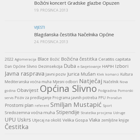
Božićni koncert Gradske glazbe Opuzen
19. PROSINCA 2013
VIJESTI
Blagdanska čestitka Načelnika Općine
24. PROSINCA 2013
Božićna čestitka
Blace
Ceratitis capitata
2022
Božić
Aglomeracija
Duba
Izbori
Dezinsekcija
HAPIH
Dan Općine Slivno
e-Savjetovanje
Javna rasprava
Jurica Mušan
Javni poziv
Kultura
Klek
komarci
Natječaj
Mediteranska voćna muha
Mjesni odbori
Načelnik
Nova
Općina Slivno
Obavijest
godina
Podgradina
Pomorski
Poziv za predlaganje Programa javnih potreba
PPU
servis
Proračun
Smiljan Mustapić
Prostorni plan
referent
Sport
Stipendije
Sredozemna voćna muha
Strateška procjena
Udruge
UPU
Uskrs
Vlaka
Velika Gospa
Utjecaj na okoliš
zemljišne knjige
Čestitka