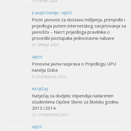
19. LIPNJA 2026
E-SAVJETOVANJA
/
VIJESTI
Poziv javnosti za dostavu mišljenja, primjedbi i
prijedloga putem internetskog savjetovanja sa
javnošću – Nacrt prijedloga pravilnika o
provedbi postupaka jednostavne nabave
31. SRPNJA 2026
VIJESTI
Ponovna Javna rasprava o Prijedlogu UPU
naselja Duba
4. STUDENOGA 2013
NATJEČAJI
Natječaj za dodjelu stipendija nadarenim
studentima Općine Slivno za školsku godinu
2013./2014.
23. STUDENOGA 2013
VIJESTI