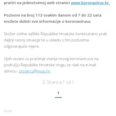
pratiti na jedinstvenoj web stranici
www.koronavirus.hr.
Pozivom na broj 113 svakim danom od 7 do 22 sata
možete dobiti sve informacije o koronavirusu.
Stožer civilne zaštite Republike Hrvatske kontinuirano prati
daljnji razvoj situacije te u skladu s tim poduzima
odgovarajuće mjere.
Upiti vezani uz praćenje stanja novog koronavirusa na
području Republike Hrvatske mogu se slati na e-mail
adresu:
stozercz@mup.hr
.
Stranica 1 od 1
1
SHARE