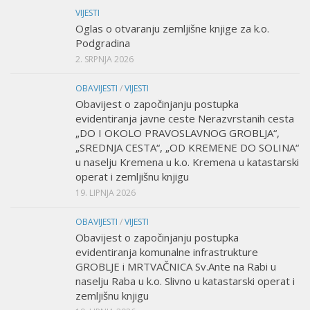
VIJESTI
Oglas o otvaranju zemljišne knjige za k.o.
Podgradina
2. SRPNJA 2026
OBAVIJESTI
/
VIJESTI
Obavijest o započinjanju postupka
evidentiranja javne ceste Nerazvrstanih cesta
„DO I OKOLO PRAVOSLAVNOG GROBLJA“,
„SREDNJA CESTA“, „OD KREMENE DO SOLINA“
u naselju Kremena u k.o. Kremena u katastarski
operat i zemljišnu knjigu
19. LIPNJA 2026
OBAVIJESTI
/
VIJESTI
Obavijest o započinjanju postupka
evidentiranja komunalne infrastrukture
GROBLJE i MRTVAČNICA Sv.Ante na Rabi u
naselju Raba u k.o. Slivno u katastarski operat i
zemljišnu knjigu