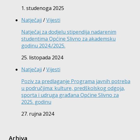
1. studenoga 2025
Natječaji
/
Vijesti
Natječaj za dodjelu stipendija nadarenim
studentima Općine Slivno za akademsku
godinu 2024./2025.
25. listopada 2024
Natječaji
/
Vijesti
Poziv za predlaganje Programa javnih potreba
u područjima: kulture, predškolskog odgoja,
sporta i udruga građana Općine Slivno za
2025. godinu
27. rujna 2024
Arhiva