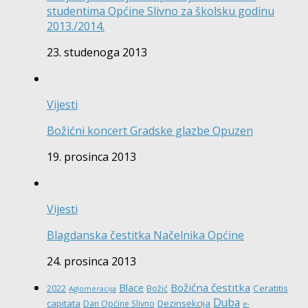
studentima Općine Slivno za školsku godinu
2013./2014.
23. studenoga 2013
Vijesti
Božićni koncert Gradske glazbe Opuzen
19. prosinca 2013
Vijesti
Blagdanska čestitka Načelnika Općine
24. prosinca 2013
Božićna čestitka
Blace
Ceratitis
2022
Božić
Aglomeracija
Duba
capitata
Dezinsekcija
Dan Općine Slivno
e-