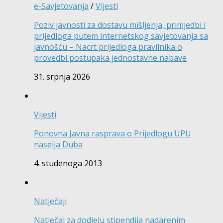
e-Savjetovanja
/
Vijesti
Poziv javnosti za dostavu mišljenja, primjedbi i
prijedloga putem internetskog savjetovanja sa
javnošću – Nacrt prijedloga pravilnika o
provedbi postupaka jednostavne nabave
31. srpnja 2026
Vijesti
Ponovna Javna rasprava o Prijedlogu UPU
naselja Duba
4. studenoga 2013
Natječaji
Natječaj za dodjelu stipendija nadarenim