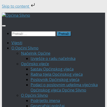
Skip to content
Skip
to
content
Pretraži:
Vijesti
O Općini Slivno
Načelnik Općine
Izvješće o radu načelnika
Općinsko vijeće
Sastav Općinskog vijeća
Radna tijela Općinskog vijeća
Poslovnik Općinskog vijeća
Podaci o poslovnim udjelima vijećnika
Općinskog vijeća Općine Slivno
O Općini Slivno
Podrijetlo imena
Geografski položaj