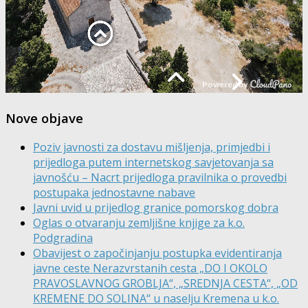
Nove objave
Poziv javnosti za dostavu mišljenja, primjedbi i
prijedloga putem internetskog savjetovanja sa
javnošću – Nacrt prijedloga pravilnika o provedbi
postupaka jednostavne nabave
Javni uvid u prijedlog granice pomorskog dobra
Oglas o otvaranju zemljišne knjige za k.o.
Podgradina
Obavijest o započinjanju postupka evidentiranja
javne ceste Nerazvrstanih cesta „DO I OKOLO
PRAVOSLAVNOG GROBLJA“, „SREDNJA CESTA“, „OD
KREMENE DO SOLINA“ u naselju Kremena u k.o.