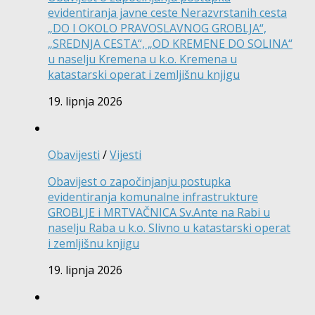
evidentiranja javne ceste Nerazvrstanih cesta
„DO I OKOLO PRAVOSLAVNOG GROBLJA“,
„SREDNJA CESTA“, „OD KREMENE DO SOLINA“
u naselju Kremena u k.o. Kremena u
katastarski operat i zemljišnu knjigu
19. lipnja 2026
Obavijesti
/
Vijesti
Obavijest o započinjanju postupka
evidentiranja komunalne infrastrukture
GROBLJE i MRTVAČNICA Sv.Ante na Rabi u
naselju Raba u k.o. Slivno u katastarski operat
i zemljišnu knjigu
19. lipnja 2026