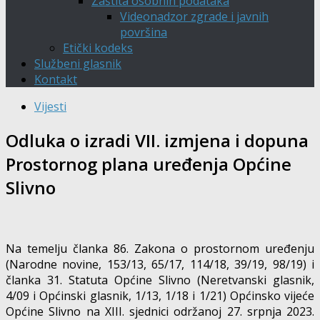
Zaštita osobnih podataka
Videonadzor zgrade i javnih
površina
Etički kodeks
Službeni glasnik
Kontakt
Vijesti
Odluka o izradi VII. izmjena i dopuna
Prostornog plana uređenja Općine
Slivno
Na temelju članka 86. Zakona o prostornom uređenju
(Narodne novine, 153/13, 65/17, 114/18, 39/19, 98/19) i
članka 31. Statuta Općine Slivno (Neretvanski glasnik,
4/09 i Općinski glasnik, 1/13, 1/18 i 1/21) Općinsko vijeće
Općine Slivno na XIII. sjednici održanoj 27. srpnja 2023.