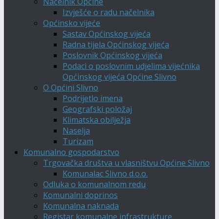
Načelnik Općine
Izvješće o radu načelnika
Općinsko vijeće
Sastav Općinskog vijeća
Radna tijela Općinskog vijeća
Poslovnik Općinskog vijeća
Podaci o poslovnim udjelima vijećnika
Općinskog vijeća Općine Slivno
O Općini Slivno
Podrijetlo imena
Geografski položaj
Klimatska obilježja
Naselja
Turizam
Komunalno gospodarstvo
Trgovačka društva u vlasništvu Općine Slivno
Komunalac Slivno d.o.o.
Odluka o komunalnom redu
Komunalni doprinos
Komunalna naknada
Registar komunalne infrastrukture