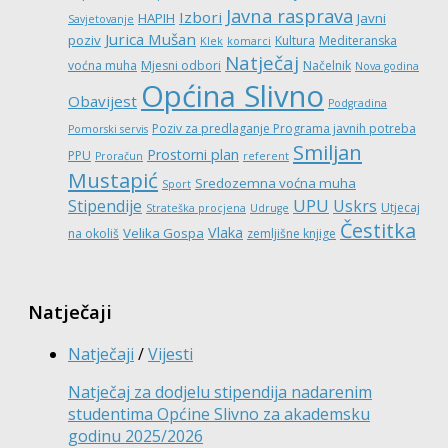
Javna rasprava
Izbori
HAPIH
Javni
Savjetovanje
Jurica Mušan
poziv
Kultura
Mediteranska
Klek
komarci
Natječaj
voćna muha
Mjesni odbori
Načelnik
Nova godina
Općina Slivno
Obavijest
Podgradina
Poziv za predlaganje Programa javnih potreba
Pomorski servis
Smiljan
Prostorni plan
PPU
Proračun
referent
Mustapić
Sredozemna voćna muha
Sport
UPU
Stipendije
Uskrs
Utjecaj
Strateška procjena
Udruge
Čestitka
Vlaka
Velika Gospa
na okoliš
zemljišne knjige
Natječaji
Natječaji
/
Vijesti
Natječaj za dodjelu stipendija nadarenim
studentima Općine Slivno za akademsku
godinu 2025/2026