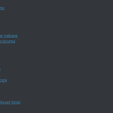
vno
ne nabave
porazuma
a
loga
sset lista)