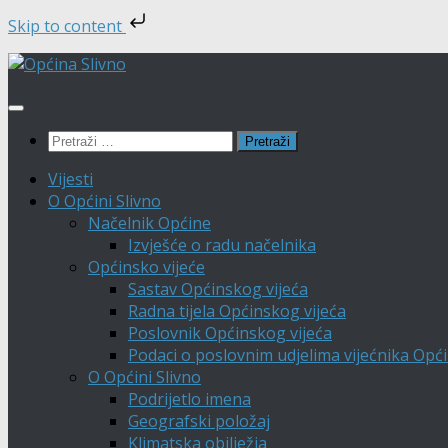
Skip to content
Skip
to
content
Pretraži:
Vijesti
O Općini Slivno
Načelnik Općine
Izvješće o radu načelnika
Općinsko vijeće
Sastav Općinskog vijeća
Radna tijela Općinskog vijeća
Poslovnik Općinskog vijeća
Podaci o poslovnim udjelima vijećnika Opći
O Općini Slivno
Podrijetlo imena
Geografski položaj
Klimatska obilježja