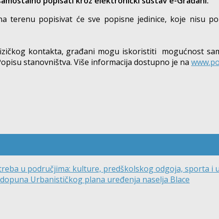
 samostalno popisati kroz elektronički sustav e-Građani.
i na terenu popisivat će sve popisne jedinice, koje nisu 
a fizičkog kontakta, građani mogu iskoristiti mogućnost s
Popisu stanovništva. Više informacija dostupno je na
www.po
reba u područjima: kulture, predškolskog odgoja, sporta i
i dopuna Urbanističkog plana uređenja naselja Blace