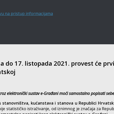
vu na pristup informacijama
a do 17. listopada 2021. provest će prvi
atskoj
 kroz elektronički sustav e-Građani moći samostalno popisati sebe
is stanovništva, kućanstava i stanova u Republici Hrvatsk
ije statističko istraživanje, od iznimnog je značaja za Repub