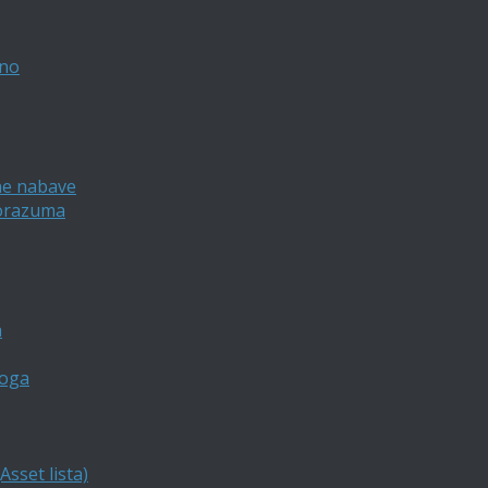
vno
ne nabave
porazuma
a
loga
sset lista)