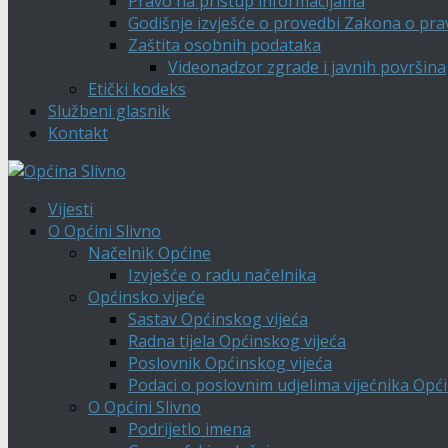
Pravo na pristup informacijama
Godišnje izvješće o provedbi Zakona o pra
Zaštita osobnih podataka
Videonadzor zgrade i javnih površina
Etički kodeks
Službeni glasnik
Kontakt
Vijesti
O Općini Slivno
Načelnik Općine
Izvješće o radu načelnika
Općinsko vijeće
Sastav Općinskog vijeća
Radna tijela Općinskog vijeća
Poslovnik Općinskog vijeća
Podaci o poslovnim udjelima vijećnika Opći
O Općini Slivno
Podrijetlo imena