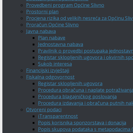
Provedbeni program Općine Slivno
Prostorni plan
Procjena rizika od velikih nesreća za Općinu Sli
Proračun Općine Slivno
Javna nabava
Plan nabave
Jednostavna nabava
Pravilnik o provedbi postupaka jednostav
Registar sklopljenih ugovora i okvirnih s
Sukob interesa
Financijski izvještaji
Fiskalna odgovornost
Registar sklopljenih ugovora
Procedura obračuna i naplate potraživanj
Procedura blagajničkog poslovanja
Procedura izdavanja i obračuna putnih na
Otvoreni podaci
iTransparentnost
Popis korisnika sponzorstava i donacija
Popis skupova podataka s metapodacima (A