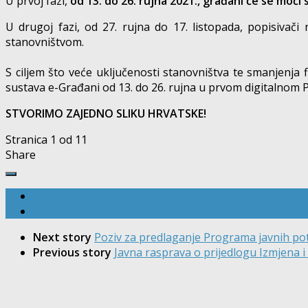
U prvoj fazi,
od 13. do 26. rujna 2021., građani će se moći
U drugoj fazi, od 27. rujna do 17. listopada, popisivač
stanovništvom.
S ciljem što veće uključenosti stanovništva te smanjenj
sustava e-Građani od 13. do 26. rujna u prvom digitalnom 
STVORIMO ZAJEDNO SLIKU HRVATSKE!
Stranica 1 od 1
1
Share
Next story
Poziv za predlaganje Programa javnih pot
Previous story
Javna rasprava o prijedlogu Izmjena 