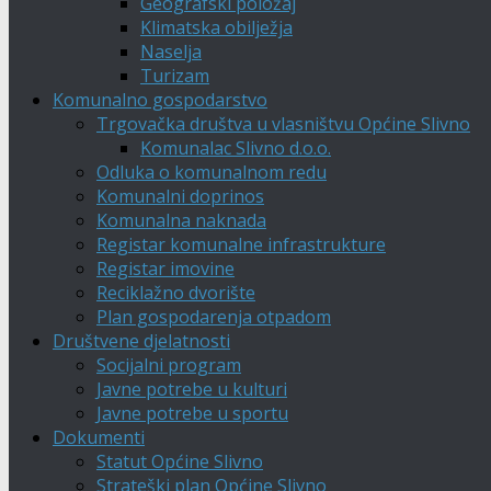
Geografski položaj
Klimatska obilježja
Naselja
Turizam
Komunalno gospodarstvo
Trgovačka društva u vlasništvu Općine Slivno
Komunalac Slivno d.o.o.
Odluka o komunalnom redu
Komunalni doprinos
Komunalna naknada
Registar komunalne infrastrukture
Registar imovine
Reciklažno dvorište
Plan gospodarenja otpadom
Društvene djelatnosti
Socijalni program
Javne potrebe u kulturi
Javne potrebe u sportu
Dokumenti
Statut Općine Slivno
Strateški plan Općine Slivno