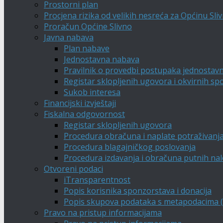
Prostorni plan
Procjena rizika od velikih nesreća za Općinu Sli
Proračun Općine Slivno
Javna nabava
Plan nabave
Jednostavna nabava
Pravilnik o provedbi postupaka jednostav
Registar sklopljenih ugovora i okvirnih s
Sukob interesa
Financijski izvještaji
Fiskalna odgovornost
Registar sklopljenih ugovora
Procedura obračuna i naplate potraživanj
Procedura blagajničkog poslovanja
Procedura izdavanja i obračuna putnih na
Otvoreni podaci
iTransparentnost
Popis korisnika sponzorstava i donacija
Popis skupova podataka s metapodacima (A
Pravo na pristup informacijama