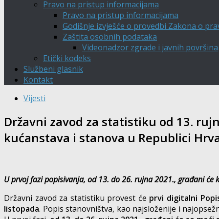
Pravo na pristup informacijama
Pravo na pristup informacijama
Godišnje izvješće o provedbi Zakona o pra
Zaštita osobnih podataka
Videonadzor zgrade i javnih površina
Etički kodeks
Službeni glasnik
Kontakt
Vijesti
Državni zavod za statistiku od 13. rujn
kućanstava i stanova u Republici Hrv
U prvoj fazi popisivanja, od 13. do 26. rujna 2021., građani će
Državni zavod za statistiku provest će
prvi digitalni Pop
listopada
. Popis stanovništva, kao najsloženije i najopsežn