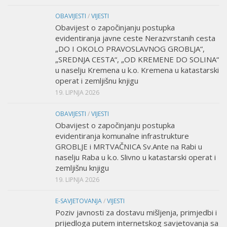
OBAVIJESTI
/
VIJESTI
Obavijest o započinjanju postupka
evidentiranja javne ceste Nerazvrstanih cesta
„DO I OKOLO PRAVOSLAVNOG GROBLJA“,
„SREDNJA CESTA“, „OD KREMENE DO SOLINA“
u naselju Kremena u k.o. Kremena u katastarski
operat i zemljišnu knjigu
19. LIPNJA 2026
OBAVIJESTI
/
VIJESTI
Obavijest o započinjanju postupka
evidentiranja komunalne infrastrukture
GROBLJE i MRTVAČNICA Sv.Ante na Rabi u
naselju Raba u k.o. Slivno u katastarski operat i
zemljišnu knjigu
19. LIPNJA 2026
E-SAVJETOVANJA
/
VIJESTI
Poziv javnosti za dostavu mišljenja, primjedbi i
prijedloga putem internetskog savjetovanja sa