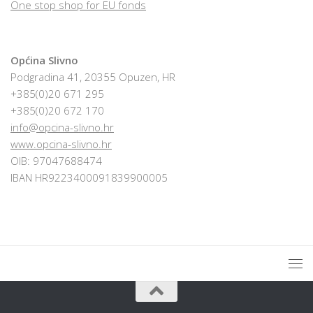
One stop shop for EU fonds
Općina Slivno
Podgradina 41, 20355 Opuzen, HR
+385(0)20 671 295
+385(0)20 672 170
info@opcina-slivno.hr
www.opcina-slivno.hr
OIB: 97047688474
IBAN HR9223400091839900005