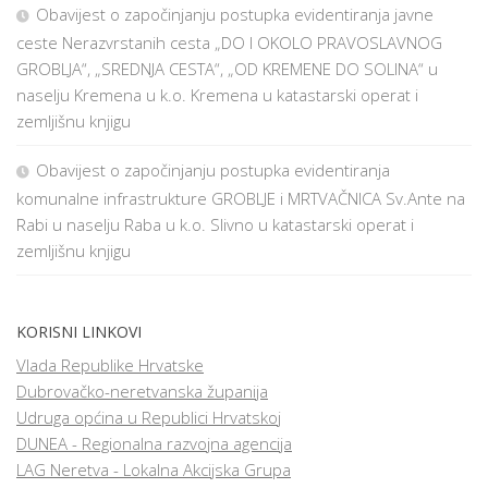
Obavijest o započinjanju postupka evidentiranja javne
ceste Nerazvrstanih cesta „DO I OKOLO PRAVOSLAVNOG
GROBLJA“, „SREDNJA CESTA“, „OD KREMENE DO SOLINA“ u
naselju Kremena u k.o. Kremena u katastarski operat i
zemljišnu knjigu
Obavijest o započinjanju postupka evidentiranja
komunalne infrastrukture GROBLJE i MRTVAČNICA Sv.Ante na
Rabi u naselju Raba u k.o. Slivno u katastarski operat i
zemljišnu knjigu
KORISNI LINKOVI
Vlada Republike Hrvatske
Dubrovačko-neretvanska županija
Udruga općina u Republici Hrvatskoj
DUNEA - Regionalna razvojna agencija
LAG Neretva - Lokalna Akcijska Grupa