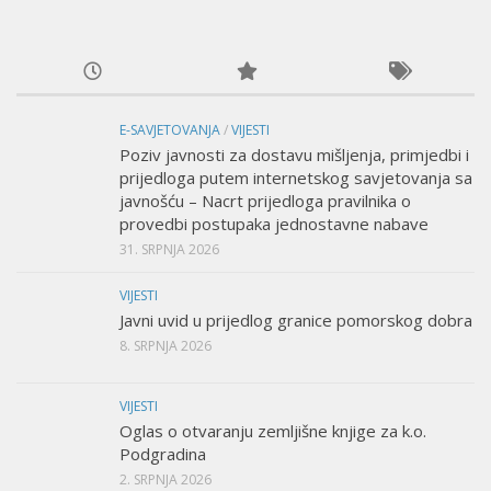
E-SAVJETOVANJA
/
VIJESTI
Poziv javnosti za dostavu mišljenja, primjedbi i
prijedloga putem internetskog savjetovanja sa
javnošću – Nacrt prijedloga pravilnika o
provedbi postupaka jednostavne nabave
31. SRPNJA 2026
VIJESTI
Javni uvid u prijedlog granice pomorskog dobra
8. SRPNJA 2026
VIJESTI
Oglas o otvaranju zemljišne knjige za k.o.
Podgradina
2. SRPNJA 2026