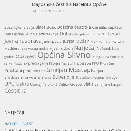
Blagdanska čestitka Načelnika Općine
24. PROSINCA 2013
Božićna čestitka
Blace
Ceratitis capitata
2022
Božić
Aglomeracija
Duba
Izbori
Dezinsekcija
HAPIH
Dan Općine Slivno
e-Savjetovanje
Javna rasprava
Jurica Mušan
Javni poziv
Kultura
Klek
komarci
Natječaj
Mediteranska voćna muha
Mjesni odbori
Načelnik
Nova
Općina Slivno
Obavijest
godina
Podgradina
Pomorski
Poziv za predlaganje Programa javnih potreba
PPU
servis
Proračun
Smiljan Mustapić
Prostorni plan
referent
Sport
Stipendije
Sredozemna voćna muha
Strateška procjena
Udruge
UPU
Uskrs
Vlaka
Velika Gospa
Utjecaj na okoliš
zemljišne knjige
Čestitka
NATJEČAJI
NATJEČAJI
/
VIJESTI
Natječaj za dodjelu stipendija nadarenim studentima Općine