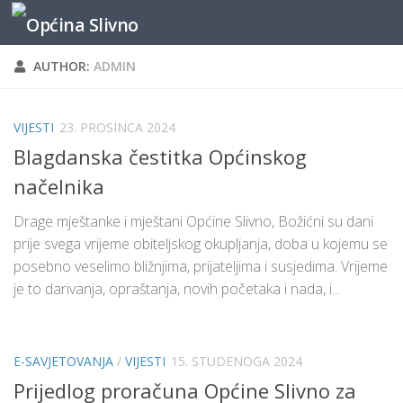
content
Skip to content
AUTHOR:
ADMIN
VIJESTI
23. PROSINCA 2024
Blagdanska čestitka Općinskog
načelnika
Drage mještanke i mještani Općine Slivno, Božićni su dani
prije svega vrijeme obiteljskog okupljanja, doba u kojemu se
posebno veselimo bližnjima, prijateljima i susjedima. Vrijeme
je to darivanja, opraštanja, novih početaka i nada, i...
E-SAVJETOVANJA
/
VIJESTI
15. STUDENOGA 2024
Prijedlog proračuna Općine Slivno za