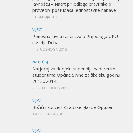
javnošću – Nacrt prijedloga pravilnika o
provedbi postupaka jednostavne nabave
31. SRPNJA 2026
VIJESTI
Ponovna Javna rasprava o Prijedlogu UPU
naselja Duba
4. STUDENOGA 2013
NATJEČAJI
Natječaj za dodjelu stipendija nadarenim
studentima Općine Slivno za školsku godinu
2013./2014.
23. STUDENOGA 2013
VIJESTI
Božićni koncert Gradske glazbe Opuzen
19. PROSINCA 2013
VIJESTI