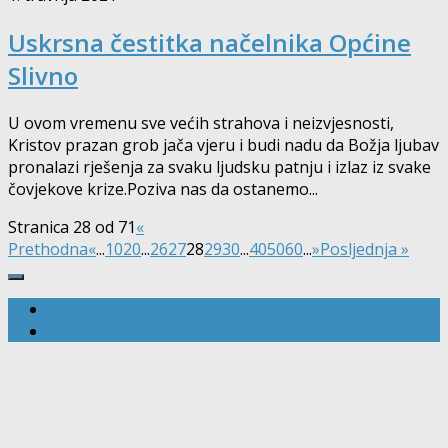
Uskrsna čestitka načelnika Općine
Slivno
U ovom vremenu sve većih strahova i neizvjesnosti,
Kristov prazan grob jača vjeru i budi nadu da Božja ljubav
pronalazi rješenja za svaku ljudsku patnju i izlaz iz svake
čovjekove krize.Poziva nas da ostanemo...
Stranica 28 od 71
«
Prethodna
«
...
10
20
...
26
27
28
29
30
...
40
50
60
...
»
Posljednja »