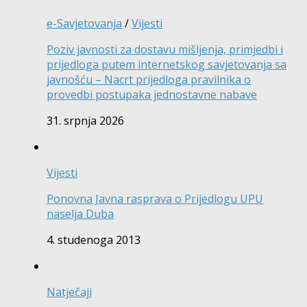
e-Savjetovanja
/
Vijesti
Poziv javnosti za dostavu mišljenja, primjedbi i
prijedloga putem internetskog savjetovanja sa
javnošću – Nacrt prijedloga pravilnika o
provedbi postupaka jednostavne nabave
31. srpnja 2026
Vijesti
Ponovna Javna rasprava o Prijedlogu UPU
naselja Duba
4. studenoga 2013
Natječaji