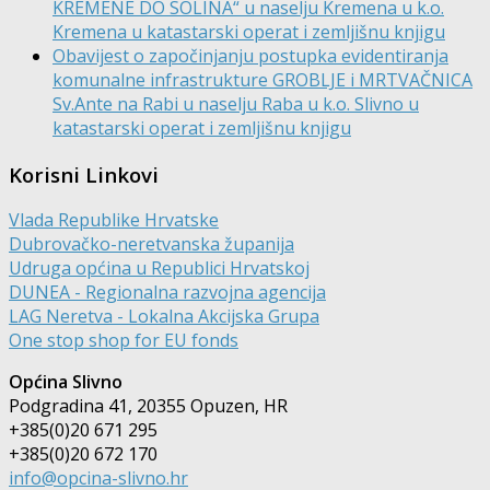
KREMENE DO SOLINA“ u naselju Kremena u k.o.
Kremena u katastarski operat i zemljišnu knjigu
Obavijest o započinjanju postupka evidentiranja
komunalne infrastrukture GROBLJE i MRTVAČNICA
Sv.Ante na Rabi u naselju Raba u k.o. Slivno u
katastarski operat i zemljišnu knjigu
Korisni Linkovi
Vlada Republike Hrvatske
Dubrovačko-neretvanska županija
Udruga općina u Republici Hrvatskoj
DUNEA - Regionalna razvojna agencija
LAG Neretva - Lokalna Akcijska Grupa
One stop shop for EU fonds
Općina Slivno
Podgradina 41, 20355 Opuzen, HR
+385(0)20 671 295
+385(0)20 672 170
info@opcina-slivno.hr