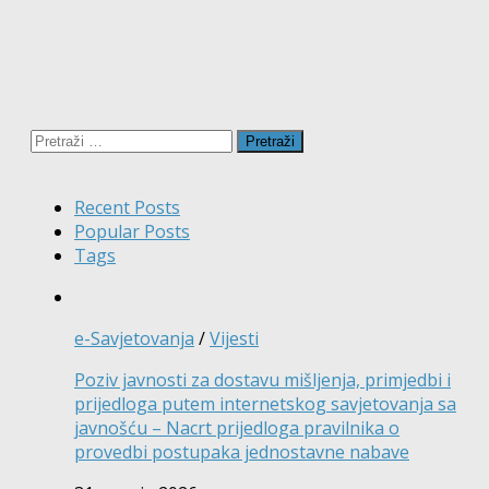
Pretraži:
Recent Posts
Popular Posts
Tags
e-Savjetovanja
/
Vijesti
Poziv javnosti za dostavu mišljenja, primjedbi i
prijedloga putem internetskog savjetovanja sa
javnošću – Nacrt prijedloga pravilnika o
provedbi postupaka jednostavne nabave