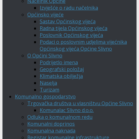
Načelnik Općine
Izvješće o radu načelnika
Općinsko vijeće
Sastav Općinskog vijeća
Radna tijela Općinskog vijeća
Poslovnik Općinskog vijeća
Podaci o poslovnim udjelima vijećnika
Općinskog vijeća Općine Slivno
O Općini Slivno
Podrijetlo imena
Geografski položaj
Klimatska obilježja
Naselja
Turizam
Komunalno gospodarstvo
Trgovačka društva u vlasništvu Općine Slivno
Komunalac Slivno d.o.o.
Odluka o komunalnom redu
Komunalni doprinos
Komunalna naknada
Registar komunalne infrastrukture