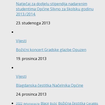
Natječaj za dodjelu stipendija nadarenim
studentima Općine Slivno za školsku godinu
2013./2014.
23. studenoga 2013
Vijesti
Božićni koncert Gradske glazbe Opuzen
19. prosinca 2013
Vijesti
Blagdanska čestitka Načelnika Općine
24. prosinca 2013
Božićna čestitka
Blace
Ceratitis
2022
Božić
Aglomeracija