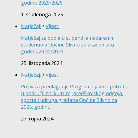
godinu 2025/2026
1. studenoga 2025
Natječaji
/
Vijesti
Natječaj za dodjelu stipendija nadarenim
studentima Općine Slivno za akademsku
godinu 2024./2025.
25. listopada 2024
Natječaji
/
Vijesti
Poziv za predlaganje Programa javnih potreba
u područjima: kulture, predškolskog odgoja,
sporta i udruga građana Općine Slivno za
2025. godinu
27. rujna 2024