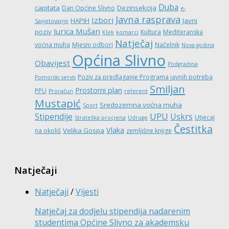
Duba
capitata
Dezinsekcija
Dan Općine Slivno
e-
Javna rasprava
Izbori
HAPIH
Javni
Savjetovanje
Jurica Mušan
poziv
Kultura
Mediteranska
Klek
komarci
Natječaj
voćna muha
Mjesni odbori
Načelnik
Nova godina
Općina Slivno
Obavijest
Podgradina
Poziv za predlaganje Programa javnih potreba
Pomorski servis
Smiljan
Prostorni plan
PPU
Proračun
referent
Mustapić
Sredozemna voćna muha
Sport
UPU
Stipendije
Uskrs
Utjecaj
Strateška procjena
Udruge
Čestitka
Vlaka
Velika Gospa
na okoliš
zemljišne knjige
Natječaji
Natječaji
/
Vijesti
Natječaj za dodjelu stipendija nadarenim
studentima Općine Slivno za akademsku