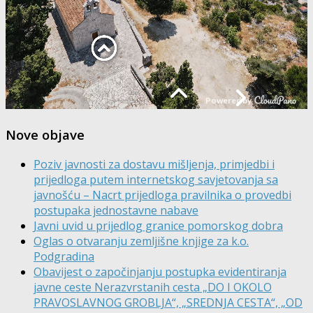
Nove objave
Poziv javnosti za dostavu mišljenja, primjedbi i
prijedloga putem internetskog savjetovanja sa
javnošću – Nacrt prijedloga pravilnika o provedbi
postupaka jednostavne nabave
Javni uvid u prijedlog granice pomorskog dobra
Oglas o otvaranju zemljišne knjige za k.o.
Podgradina
Obavijest o započinjanju postupka evidentiranja
javne ceste Nerazvrstanih cesta „DO I OKOLO
PRAVOSLAVNOG GROBLJA“, „SREDNJA CESTA“, „OD