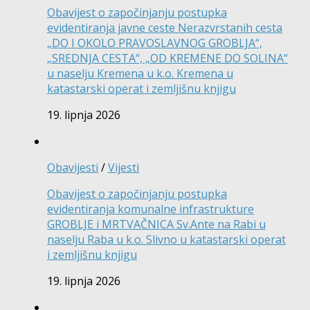
Obavijest o započinjanju postupka
evidentiranja javne ceste Nerazvrstanih cesta
„DO I OKOLO PRAVOSLAVNOG GROBLJA“,
„SREDNJA CESTA“, „OD KREMENE DO SOLINA“
u naselju Kremena u k.o. Kremena u
katastarski operat i zemljišnu knjigu
19. lipnja 2026
Obavijesti
/
Vijesti
Obavijest o započinjanju postupka
evidentiranja komunalne infrastrukture
GROBLJE i MRTVAČNICA Sv.Ante na Rabi u
naselju Raba u k.o. Slivno u katastarski operat
i zemljišnu knjigu
19. lipnja 2026