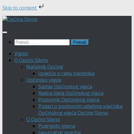
Skip to content
Skip
to
content
Pretraži:
Vijesti
O Općini Slivno
Načelnik Općine
Izvješće o radu načelnika
Općinsko vijeće
Sastav Općinskog vijeća
Radna tijela Općinskog vijeća
Poslovnik Općinskog vijeća
Podaci o poslovnim udjelima vijećnika
Općinskog vijeća Općine Slivno
O Općini Slivno
Podrijetlo imena
Geografski položaj