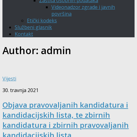
Zaštita osobnih podataka
Videonadzor zgrade i javnih
površina
Etički kodeks
Službeni glasnik
Kontakt
Author:
admin
Vijesti
30. travnja 2021
Objava pravovaljanih kandidatura i
kandidacijskih lista, te zbirnih
kandidatura i zbirnih pravovaljanih
kandidacijskih lista