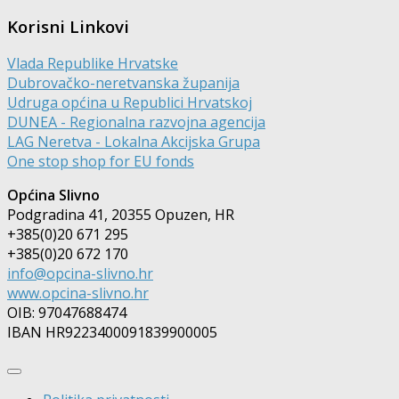
Korisni Linkovi
Vlada Republike Hrvatske
Dubrovačko-neretvanska županija
Udruga općina u Republici Hrvatskoj
DUNEA - Regionalna razvojna agencija
LAG Neretva - Lokalna Akcijska Grupa
One stop shop for EU fonds
Općina Slivno
Podgradina 41, 20355 Opuzen, HR
+385(0)20 671 295
+385(0)20 672 170
info@opcina-slivno.hr
www.opcina-slivno.hr
OIB: 97047688474
IBAN HR9223400091839900005