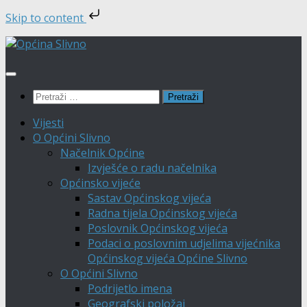
Skip to content
Skip
to
content
Pretraži:
Vijesti
O Općini Slivno
Načelnik Općine
Izvješće o radu načelnika
Općinsko vijeće
Sastav Općinskog vijeća
Radna tijela Općinskog vijeća
Poslovnik Općinskog vijeća
Podaci o poslovnim udjelima vijećnika
Općinskog vijeća Općine Slivno
O Općini Slivno
Podrijetlo imena
Geografski položaj