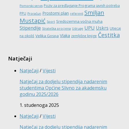
Poziv za predlaganje Programa javnih potreba
Pomorski servis
Smiljan
Prostorni plan
PPU
Proračun
referent
Mustapić
Sredozemna voćna muha
Sport
UPU
Stipendije
Uskrs
Utjecaj
Strateška procjena
Udruge
Čestitka
Vlaka
Velika Gospa
na okoliš
zemljišne knjige
Natječaji
Natječaji
/
Vijesti
Natječaj za dodjelu stipendija nadarenim
studentima Općine Slivno za akademsku
godinu 2025/2026
1. studenoga 2025
Natječaji
/
Vijesti
Natječaj za dodjelu stipendija nadarenim