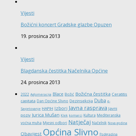
Vijesti
Božićni koncert Gradske glazbe Opuzen
19. prosinca 2013
Vijesti
Blagdanska čestitka Načelnika Općine
24. prosinca 2013
Božićna čestitka
Blace
Ceratitis
2022
Božić
Aglomeracija
Duba
capitata
Dezinsekcija
Dan Općine Slivno
e-
Javna rasprava
Izbori
HAPIH
Javni
Savjetovanje
Jurica Mušan
poziv
Kultura
Mediteranska
Klek
komarci
Natječaj
voćna muha
Mjesni odbori
Načelnik
Nova godina
Općina Slivno
Obavijest
Podgradina