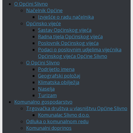
O Općini Slivno
Načelnik Općine
Izvješće o radu načelnika
Općinsko vijeće
Sastav Općinskog vijeća
Radna tijela Općinskog vijeća
Poslovnik Općinskog vijeća
Podaci o poslovnim udjelima vijećnika
Općinskog vijeća Općine Slivno
O Općini Slivno
Podrijetlo imena
Geografski položaj
Klimatska obilježja
Naselja
Turizam
Komunalno gospodarstvo
Trgovačka društva u vlasništvu Općine Slivno
Komunalac Slivno d.o.o.
Odluka o komunalnom redu
Komunalni doprinos