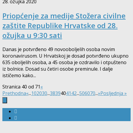
28. ožujka 2020
Priopćenje za medije Stožera civilne
zaštite Republike Hrvatske od 28.
ožujka u 9:30 sati
Danas je potvrđeno 49 novooboljelih osoba novim
koronavirusom. U Hrvatskoj je dosad potvrđeno ukupno
635 oboljelih osoba, a 45 osoba je ozdravilo i otpušteno
iz bolnice. Dosad su četiri osobe preminule. I dalje
ističemo kako...
Stranica 40 od 71
«
Prethodna
«
...
10
20
30
...
38
39
40
41
42
...
50
60
70
...
»
Posljednja »