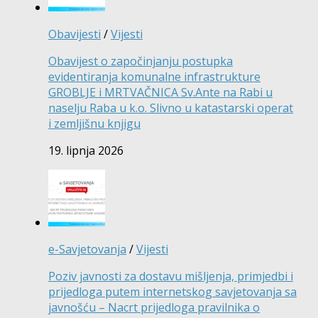
Obavijesti
/
Vijesti
Obavijest o započinjanju postupka
evidentiranja komunalne infrastrukture
GROBLJE i MRTVAČNICA Sv.Ante na Rabi u
naselju Raba u k.o. Slivno u katastarski operat
i zemljišnu knjigu
19. lipnja 2026
e-Savjetovanja
/
Vijesti
Poziv javnosti za dostavu mišljenja, primjedbi i
prijedloga putem internetskog savjetovanja sa
javnošću – Nacrt prijedloga pravilnika o