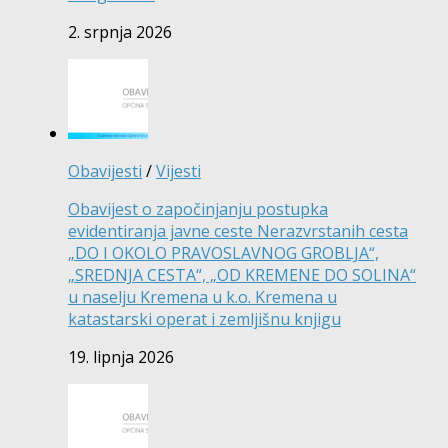
2. srpnja 2026
Obavijesti
/
Vijesti
Obavijest o započinjanju postupka
evidentiranja javne ceste Nerazvrstanih cesta
„DO I OKOLO PRAVOSLAVNOG GROBLJA“,
„SREDNJA CESTA“, „OD KREMENE DO SOLINA“
u naselju Kremena u k.o. Kremena u
katastarski operat i zemljišnu knjigu
19. lipnja 2026