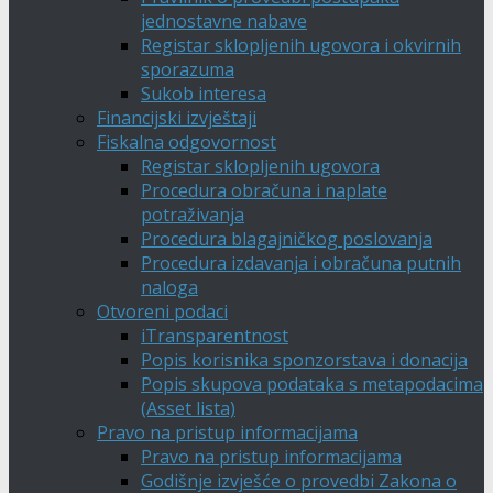
jednostavne nabave
Registar sklopljenih ugovora i okvirnih
sporazuma
Sukob interesa
Financijski izvještaji
Fiskalna odgovornost
Registar sklopljenih ugovora
Procedura obračuna i naplate
potraživanja
Procedura blagajničkog poslovanja
Procedura izdavanja i obračuna putnih
naloga
Otvoreni podaci
iTransparentnost
Popis korisnika sponzorstava i donacija
Popis skupova podataka s metapodacima
(Asset lista)
Pravo na pristup informacijama
Pravo na pristup informacijama
Godišnje izvješće o provedbi Zakona o