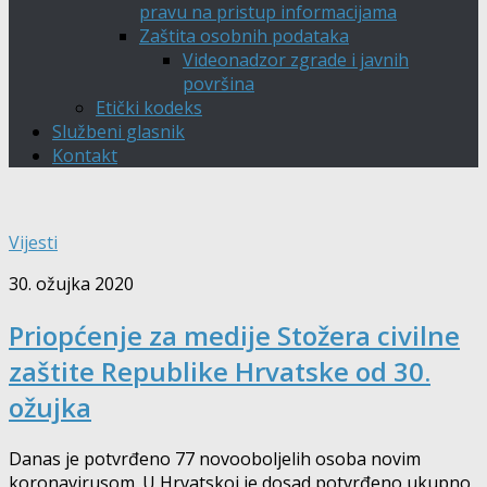
pravu na pristup informacijama
Zaštita osobnih podataka
Videonadzor zgrade i javnih
površina
Etički kodeks
Službeni glasnik
Kontakt
Vijesti
30. ožujka 2020
Priopćenje za medije Stožera civilne
zaštite Republike Hrvatske od 30.
ožujka
Danas je potvrđeno 77 novooboljelih osoba novim
koronavirusom. U Hrvatskoj je dosad potvrđeno ukupno