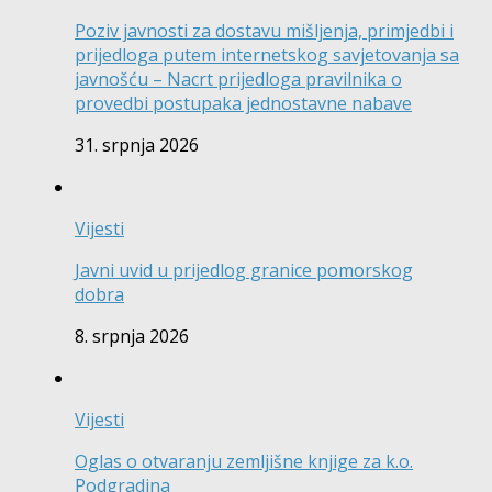
Poziv javnosti za dostavu mišljenja, primjedbi i
prijedloga putem internetskog savjetovanja sa
javnošću – Nacrt prijedloga pravilnika o
provedbi postupaka jednostavne nabave
31. srpnja 2026
Vijesti
Javni uvid u prijedlog granice pomorskog
dobra
8. srpnja 2026
Vijesti
Oglas o otvaranju zemljišne knjige za k.o.
Podgradina