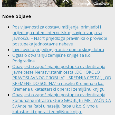
Nove objave
Poziv javnosti za dostavu mišljenja, primjedbi i
prijedloga putem internetskog savjetovanja sa
javnošću – Nacrt prijedloga pravilnika o provedbi
postupaka jednostavne nabave
Javni uvid u prijedlog granice pomorskog dobra
Oglas o otvaranju zemljišne knjige za k.o.
Podgradina
Obavijest o započinjanju postupka evidentiranja
javne ceste Nerazvrstanih cesta „DO I OKOLO
PRAVOSLAVNOG GROBLJA“, „SREDNJA CESTA“, „OD
KREMENE DO SOLINA“ u naselju Kremena u k.o.
Kremena u katastarski operat i zemljišnu knjigu
Obavijest o započinjanju postupka evidentiranja
komunalne infrastrukture GROBLJE i MRTVAČNICA
Sv.Ante na Rabi u naselju Raba u k.o. Slivno u
katastarski operat i zemljišnu knjigu