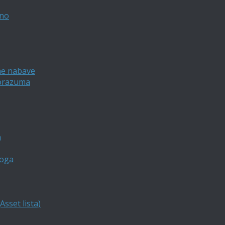
vno
ne nabave
porazuma
a
loga
sset lista)