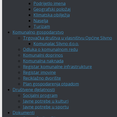
Podrijetlo imena
Geografski položaj
Klimatska obilježja
Naselja
Turizam
Komunalno gospodarstvo
Trgovačka društva u vlasništvu Općine Slivno
Komunalac Slivno d.o.o.
Odluka o komunalnom redu
Komunalni doprinos
Komunalna naknada
Registar komunalne infrastrukture
Registar imovine
Reciklažno dvorište
Plan gospodarenja otpadom
Društvene djelatnosti
Socijalni program
Javne potrebe u kulturi
Javne potrebe u sportu
Dokumenti