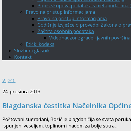
Popis skupova podataka s metapodacima (A
Pravo na pristup informacijama
Pravo na pristup informacijama
Godišnje izvješće o provedbi Zakona o pra
Zaštita osobnih podataka
Videonadzor zgrade i javnih površina
Etički kodeks
Službeni glasnik
Kontakt
Vijesti
24. prosinca 2013
Blagdanska čestitka Načelnika Općin
Poštovani sugrađani, Božić je blagdan čija se sveta poruka
ispunjeni veseljem, toplinom i nadom za bolje sutra,...