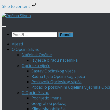
Skip to content
Skip
to
content
Pretraži:
Vijesti
O Općini Slivno
Načelnik Općine
Izvješće o radu načelnika
Općinsko vijeće
Sastav Općinskog vijeća
Radna tijela Općinskog vijeća
Poslovnik Općinskog vijeća
Podaci o poslovnim udjelima vijećnika Opći
O Općini Slivno
Podrijetlo imena
Geografski položaj
Klimatska obilježja