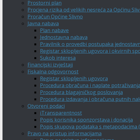
Prostorni plan
Procjena rizika od velikih nesreća za Općinu Sli
Proračun Općine Slivno
Javna nabava
Plan nabave
Jednostavna nabava
Pravilnik o provedbi postupaka jednostav
Registar sklopljenih ugovora i okvirnih s
Sukob interesa
Financijski izvještaji
Fiskalna odgovornost
Registar sklopljenih ugovora
Procedura obračuna i naplate potraživanj
Procedura blagajničkog poslovanja
Procedura izdavanja i obračuna putnih na
Otvoreni podaci
iTransparentnost
Popis korisnika sponzorstava i donacija
Popis skupova podataka s metapodacima (A
Pravo na pristup informacijama