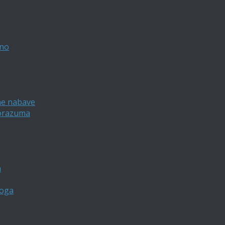
vno
ne nabave
porazuma
a
loga