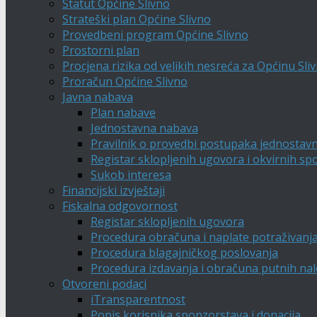
Statut Općine Slivno
Strateški plan Općine Slivno
Provedbeni program Općine Slivno
Prostorni plan
Procjena rizika od velikih nesreća za Općinu Sli
Proračun Općine Slivno
Javna nabava
Plan nabave
Jednostavna nabava
Pravilnik o provedbi postupaka jednostav
Registar sklopljenih ugovora i okvirnih s
Sukob interesa
Financijski izvještaji
Fiskalna odgovornost
Registar sklopljenih ugovora
Procedura obračuna i naplate potraživanj
Procedura blagajničkog poslovanja
Procedura izdavanja i obračuna putnih na
Otvoreni podaci
iTransparentnost
Popis korisnika sponzorstava i donacija