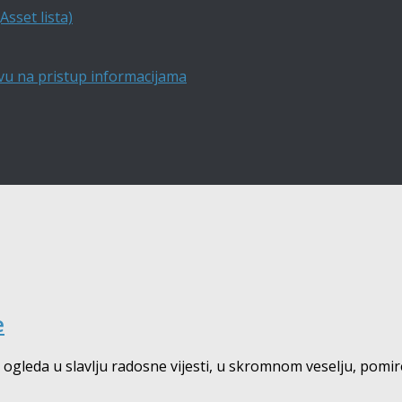
sset lista)
vu na pristup informacijama
e
 ogleda u slavlju radosne vijesti, u skromnom veselju, pomir