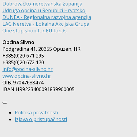
Dubrovačko-neretvanska županija
Udruga općina u Republici Hrvatskoj
DUNEA - Regionalna razvojna agencija
LAG Neretva - Lokalna Akcijska Grupa
One stop shop for EU fonds
Općina Slivno
Podgradina 41, 20355 Opuzen, HR
+385(0)20 671 295
+385(0)20 672 170
info@opcina-slivno.hr
www.opcina-slivno.hr
OIB: 97047688474
IBAN HR9223400091839900005
Politika privatnosti
Izjava o pristupačnosti