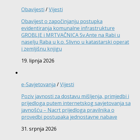
Obavijesti
/
Vijesti
Obavijest o započinjanju postupka
evidentiranja komunalne infrastrukture
GROBLJE i MRTVAČNICA Sv.Ante na Rabi u
naselju Raba u k.o. Slivno u katastarski operat
i zemljišnu knjigu
19. lipnja 2026
e-Savjetovanja
/
Vijesti
Poziv javnosti za dostavu mišljenja, primjedbi i
prijedloga putem internetskog savjetovanja sa
javnošću – Nacrt prijedloga pravilnika o
provedbi postupaka jednostavne nabave
31. srpnja 2026