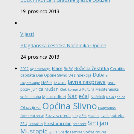
19. prosinca 2013
Vijesti
Blagdanska čestitka Načelnika Općine
24. prosinca 2013
Božićna čestitka
Blace
Ceratitis
2022
Božić
Aglomeracija
Duba
capitata
Dezinsekcija
Dan Općine Slivno
e-
Javna rasprava
Izbori
HAPIH
Javni
Savjetovanje
Jurica Mušan
poziv
Kultura
Mediteranska
Klek
komarci
Natječaj
voćna muha
Mjesni odbori
Načelnik
Nova godina
Općina Slivno
Obavijest
Podgradina
Poziv za predlaganje Programa javnih potreba
Pomorski servis
Smiljan
Prostorni plan
PPU
Proračun
referent
Mustapić
Sredozemna voćna muha
Sport