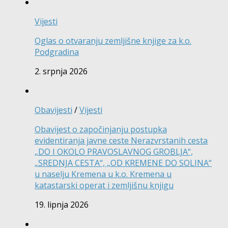
Vijesti
Oglas o otvaranju zemljišne knjige za k.o.
Podgradina
2. srpnja 2026
Obavijesti
/
Vijesti
Obavijest o započinjanju postupka
evidentiranja javne ceste Nerazvrstanih cesta
„DO I OKOLO PRAVOSLAVNOG GROBLJA“,
„SREDNJA CESTA“, „OD KREMENE DO SOLINA“
u naselju Kremena u k.o. Kremena u
katastarski operat i zemljišnu knjigu
19. lipnja 2026