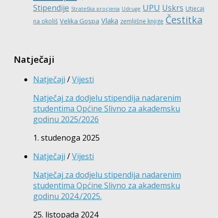
UPU
Stipendije
Uskrs
Utjecaj
Strateška procjena
Udruge
Čestitka
Vlaka
Velika Gospa
na okoliš
zemljišne knjige
Natječaji
Natječaji
/
Vijesti
Natječaj za dodjelu stipendija nadarenim
studentima Općine Slivno za akademsku
godinu 2025/2026
1. studenoga 2025
Natječaji
/
Vijesti
Natječaj za dodjelu stipendija nadarenim
studentima Općine Slivno za akademsku
godinu 2024./2025.
25. listopada 2024