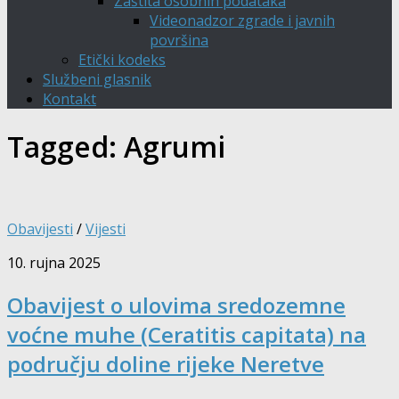
Zaštita osobnih podataka
Videonadzor zgrade i javnih
površina
Etički kodeks
Službeni glasnik
Kontakt
Tagged:
Agrumi
Obavijesti
/
Vijesti
10. rujna 2025
Obavijest o ulovima sredozemne
voćne muhe (Ceratitis capitata) na
području doline rijeke Neretve