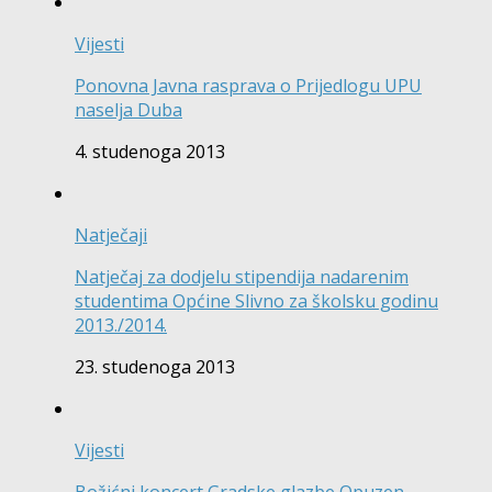
Vijesti
Ponovna Javna rasprava o Prijedlogu UPU
naselja Duba
4. studenoga 2013
Natječaji
Natječaj za dodjelu stipendija nadarenim
studentima Općine Slivno za školsku godinu
2013./2014.
23. studenoga 2013
Vijesti
Božićni koncert Gradske glazbe Opuzen