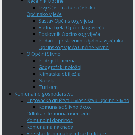
Načelnik Općine
Izvješće o radu načelnika
Općinsko vijeće
Sastav Općinskog vijeća
Radna tijela Općinskog vijeća
Poslovnik Općinskog vijeća
Podaci o poslovnim udjelima vijećnika
Općinskog vijeća Općine Slivno
O Općini Slivno
Podrijetlo imena
Geografski položaj
Klimatska obilježja
Naselja
Turizam
Komunalno gospodarstvo
Trgovačka društva u vlasništvu Općine Slivno
Komunalac Slivno d.o.o.
Odluka o komunalnom redu
Komunalni doprinos
Komunalna naknada
Registar komunalne infrastrukture