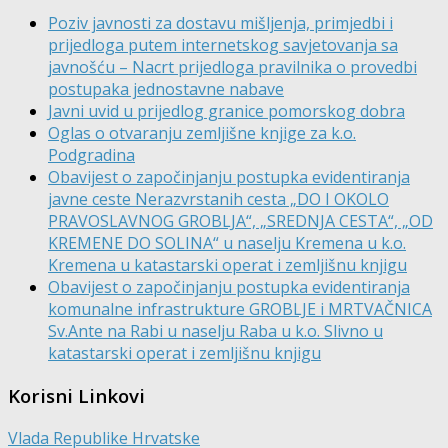
Poziv javnosti za dostavu mišljenja, primjedbi i
prijedloga putem internetskog savjetovanja sa
javnošću – Nacrt prijedloga pravilnika o provedbi
postupaka jednostavne nabave
Javni uvid u prijedlog granice pomorskog dobra
Oglas o otvaranju zemljišne knjige za k.o.
Podgradina
Obavijest o započinjanju postupka evidentiranja
javne ceste Nerazvrstanih cesta „DO I OKOLO
PRAVOSLAVNOG GROBLJA“, „SREDNJA CESTA“, „OD
KREMENE DO SOLINA“ u naselju Kremena u k.o.
Kremena u katastarski operat i zemljišnu knjigu
Obavijest o započinjanju postupka evidentiranja
komunalne infrastrukture GROBLJE i MRTVAČNICA
Sv.Ante na Rabi u naselju Raba u k.o. Slivno u
katastarski operat i zemljišnu knjigu
Korisni Linkovi
Vlada Republike Hrvatske