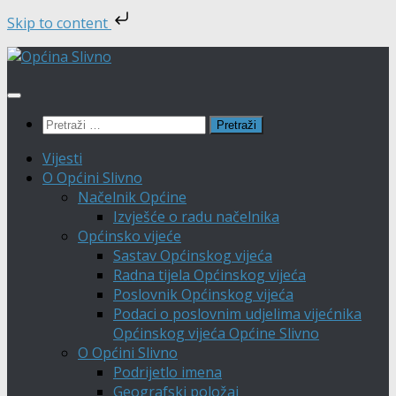
Skip to content
Skip
to
content
Pretraži:
Vijesti
O Općini Slivno
Načelnik Općine
Izvješće o radu načelnika
Općinsko vijeće
Sastav Općinskog vijeća
Radna tijela Općinskog vijeća
Poslovnik Općinskog vijeća
Podaci o poslovnim udjelima vijećnika
Općinskog vijeća Općine Slivno
O Općini Slivno
Podrijetlo imena
Geografski položaj