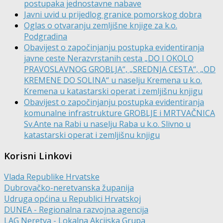
postupaka jednostavne nabave
Javni uvid u prijedlog granice pomorskog dobra
Oglas o otvaranju zemljišne knjige za k.o.
Podgradina
Obavijest o započinjanju postupka evidentiranja
javne ceste Nerazvrstanih cesta „DO I OKOLO
PRAVOSLAVNOG GROBLJA“, „SREDNJA CESTA“, „OD
KREMENE DO SOLINA“ u naselju Kremena u k.o.
Kremena u katastarski operat i zemljišnu knjigu
Obavijest o započinjanju postupka evidentiranja
komunalne infrastrukture GROBLJE i MRTVAČNICA
Sv.Ante na Rabi u naselju Raba u k.o. Slivno u
katastarski operat i zemljišnu knjigu
Korisni Linkovi
Vlada Republike Hrvatske
Dubrovačko-neretvanska županija
Udruga općina u Republici Hrvatskoj
DUNEA - Regionalna razvojna agencija
LAG Neretva - Lokalna Akcijska Grupa