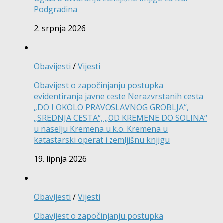
Podgradina
2. srpnja 2026
Obavijesti
/
Vijesti
Obavijest o započinjanju postupka
evidentiranja javne ceste Nerazvrstanih cesta
„DO I OKOLO PRAVOSLAVNOG GROBLJA“,
„SREDNJA CESTA“, „OD KREMENE DO SOLINA“
u naselju Kremena u k.o. Kremena u
katastarski operat i zemljišnu knjigu
19. lipnja 2026
Obavijesti
/
Vijesti
Obavijest o započinjanju postupka