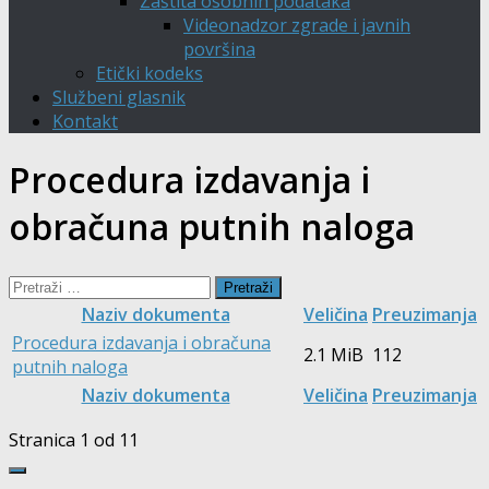
Zaštita osobnih podataka
Videonadzor zgrade i javnih
površina
Etički kodeks
Službeni glasnik
Kontakt
Procedura izdavanja i
obračuna putnih naloga
Pretraži:
Naziv dokumenta
Veličina
Preuzimanja
Procedura izdavanja i obračuna
2.1 MiB
112
putnih naloga
Naziv dokumenta
Veličina
Preuzimanja
Stranica 1 od 1
1