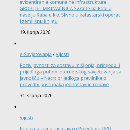
evidentiranja komunalne infrastrukture
GROBLJE i MRTVAČNICA Sv.Ante na Rabi u
naselju Raba u k.o. Slivno u katastarski operat
i zemljišnu knjigu
19. lipnja 2026
e-Savjetovanja
/
Vijesti
Poziv javnosti za dostavu mišljenja, primjedbi i
prijedloga putem internetskog savjetovanja sa
javnošću – Nacrt prijedloga pravilnika o
provedbi postupaka jednostavne nabave
31. srpnja 2026
Vijesti
Ponovna Javna rasprava o Prijedlogu UPU