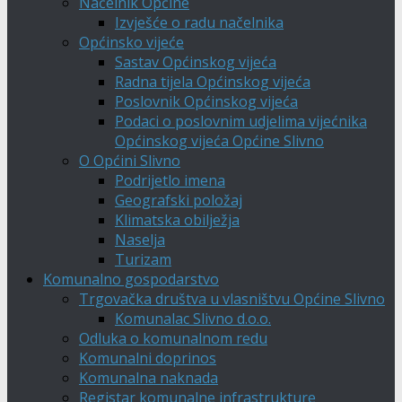
Načelnik Općine
Izvješće o radu načelnika
Općinsko vijeće
Sastav Općinskog vijeća
Radna tijela Općinskog vijeća
Poslovnik Općinskog vijeća
Podaci o poslovnim udjelima vijećnika
Općinskog vijeća Općine Slivno
O Općini Slivno
Podrijetlo imena
Geografski položaj
Klimatska obilježja
Naselja
Turizam
Komunalno gospodarstvo
Trgovačka društva u vlasništvu Općine Slivno
Komunalac Slivno d.o.o.
Odluka o komunalnom redu
Komunalni doprinos
Komunalna naknada
Registar komunalne infrastrukture