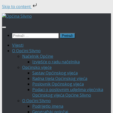
Skip to content
Skip
to
content
Pretraži:
Vijesti
O Općini Slivno
Načelnik Općine
Izvješće o radu načelnika
Općinsko vijeće
Sastav Općinskog vijeća
Radna tijela Općinskog vijeća
Poslovnik Općinskog vijeća
Podaci o poslovnim udjelima vijećnika
Općinskog vijeća Općine Slivno
O Općini Slivno
Podrijetlo imena
Geografski položaj