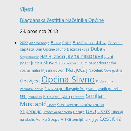
Vijesti
Blagdanska čestitka Načelnika Općine
24. prosinca 2013
Božićna čestitka
Blace
Ceratitis
2022
Božić
Aglomeracija
Duba
capitata
Dezinsekcija
Dan Općine Slivno
e-
Javna rasprava
Izbori
HAPIH
Javni
Savjetovanje
Jurica Mušan
poziv
Kultura
Mediteranska
Klek
komarci
Natječaj
voćna muha
Mjesni odbori
Načelnik
Nova godina
Općina Slivno
Obavijest
Podgradina
Poziv za predlaganje Programa javnih potreba
Pomorski servis
Smiljan
Prostorni plan
PPU
Proračun
referent
Mustapić
Sredozemna voćna muha
Sport
UPU
Stipendije
Uskrs
Utjecaj
Strateška procjena
Udruge
Čestitka
Vlaka
Velika Gospa
na okoliš
zemljišne knjige