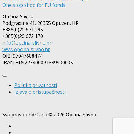
One stop shop for EU fonds
Općina Slivno
Podgradina 41, 20355 Opuzen, HR
+385(0)20 671 295
+385(0)20 672 170
info@opcina-slivno.hr
www.opcina-slivno.hr
OIB: 97047688474
IBAN HR9223400091839900005
Politika privatnosti
Izjava o pristupačnosti
Sva prava pridržana © 2026 Općina Slivno