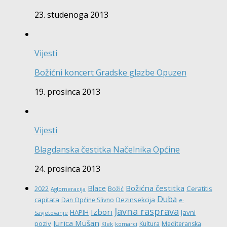
23. studenoga 2013
Vijesti
Božićni koncert Gradske glazbe Opuzen
19. prosinca 2013
Vijesti
Blagdanska čestitka Načelnika Općine
24. prosinca 2013
Božićna čestitka
Blace
Ceratitis
2022
Božić
Aglomeracija
Duba
capitata
Dezinsekcija
Dan Općine Slivno
e-
Javna rasprava
Izbori
HAPIH
Javni
Savjetovanje
Jurica Mušan
poziv
Kultura
Mediteranska
Klek
komarci