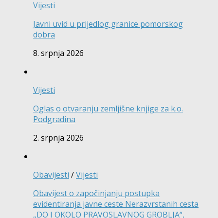
Vijesti
Javni uvid u prijedlog granice pomorskog
dobra
8. srpnja 2026
Vijesti
Oglas o otvaranju zemljišne knjige za k.o.
Podgradina
2. srpnja 2026
Obavijesti
/
Vijesti
Obavijest o započinjanju postupka
evidentiranja javne ceste Nerazvrstanih cesta
„DO I OKOLO PRAVOSLAVNOG GROBLJA“,