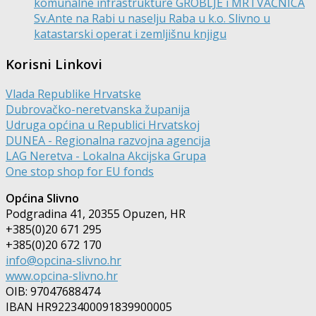
komunalne infrastrukture GROBLJE i MRTVAČNICA
Sv.Ante na Rabi u naselju Raba u k.o. Slivno u
katastarski operat i zemljišnu knjigu
Korisni Linkovi
Vlada Republike Hrvatske
Dubrovačko-neretvanska županija
Udruga općina u Republici Hrvatskoj
DUNEA - Regionalna razvojna agencija
LAG Neretva - Lokalna Akcijska Grupa
One stop shop for EU fonds
Općina Slivno
Podgradina 41, 20355 Opuzen, HR
+385(0)20 671 295
+385(0)20 672 170
info@opcina-slivno.hr
www.opcina-slivno.hr
OIB: 97047688474
IBAN HR9223400091839900005