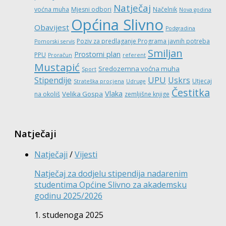
Natječaj
voćna muha
Mjesni odbori
Načelnik
Nova godina
Općina Slivno
Obavijest
Podgradina
Poziv za predlaganje Programa javnih potreba
Pomorski servis
Smiljan
Prostorni plan
PPU
Proračun
referent
Mustapić
Sredozemna voćna muha
Sport
UPU
Stipendije
Uskrs
Utjecaj
Strateška procjena
Udruge
Čestitka
Vlaka
Velika Gospa
na okoliš
zemljišne knjige
Natječaji
Natječaji
/
Vijesti
Natječaj za dodjelu stipendija nadarenim
studentima Općine Slivno za akademsku
godinu 2025/2026
1. studenoga 2025