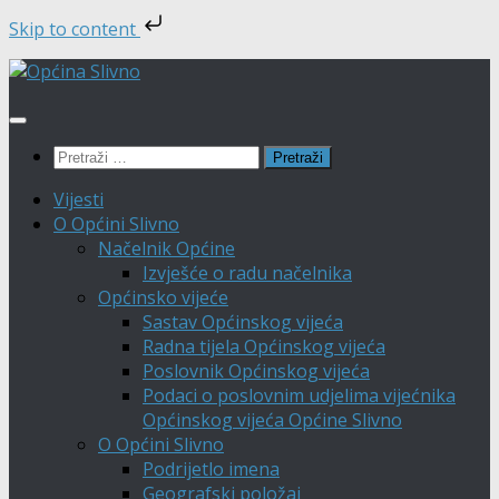
Skip to content
Skip
to
content
Pretraži:
Vijesti
O Općini Slivno
Načelnik Općine
Izvješće o radu načelnika
Općinsko vijeće
Sastav Općinskog vijeća
Radna tijela Općinskog vijeća
Poslovnik Općinskog vijeća
Podaci o poslovnim udjelima vijećnika
Općinskog vijeća Općine Slivno
O Općini Slivno
Podrijetlo imena
Geografski položaj