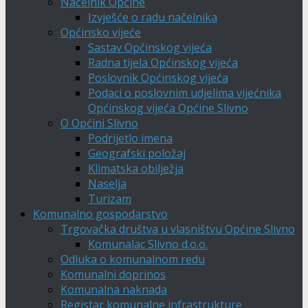
Načelnik Općine
Izvješće o radu načelnika
Općinsko vijeće
Sastav Općinskog vijeća
Radna tijela Općinskog vijeća
Poslovnik Općinskog vijeća
Podaci o poslovnim udjelima vijećnika
Općinskog vijeća Općine Slivno
O Općini Slivno
Podrijetlo imena
Geografski položaj
Klimatska obilježja
Naselja
Turizam
Komunalno gospodarstvo
Trgovačka društva u vlasništvu Općine Slivno
Komunalac Slivno d.o.o.
Odluka o komunalnom redu
Komunalni doprinos
Komunalna naknada
Registar komunalne infrastrukture