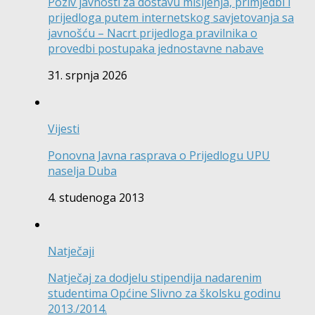
Poziv javnosti za dostavu mišljenja, primjedbi i
prijedloga putem internetskog savjetovanja sa
javnošću – Nacrt prijedloga pravilnika o
provedbi postupaka jednostavne nabave
31. srpnja 2026
Vijesti
Ponovna Javna rasprava o Prijedlogu UPU
naselja Duba
4. studenoga 2013
Natječaji
Natječaj za dodjelu stipendija nadarenim
studentima Općine Slivno za školsku godinu
2013./2014.