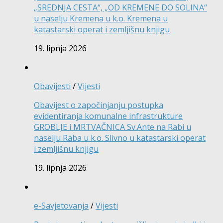
„SREDNJA CESTA“, „OD KREMENE DO SOLINA“
u naselju Kremena u k.o. Kremena u
katastarski operat i zemljišnu knjigu
19. lipnja 2026
Obavijesti
/
Vijesti
Obavijest o započinjanju postupka
evidentiranja komunalne infrastrukture
GROBLJE i MRTVAČNICA Sv.Ante na Rabi u
naselju Raba u k.o. Slivno u katastarski operat
i zemljišnu knjigu
19. lipnja 2026
e-Savjetovanja
/
Vijesti