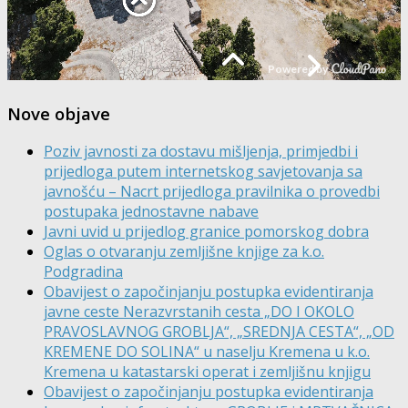
Nove objave
Poziv javnosti za dostavu mišljenja, primjedbi i
prijedloga putem internetskog savjetovanja sa
javnošću – Nacrt prijedloga pravilnika o provedbi
postupaka jednostavne nabave
Javni uvid u prijedlog granice pomorskog dobra
Oglas o otvaranju zemljišne knjige za k.o.
Podgradina
Obavijest o započinjanju postupka evidentiranja
javne ceste Nerazvrstanih cesta „DO I OKOLO
PRAVOSLAVNOG GROBLJA“, „SREDNJA CESTA“, „OD
KREMENE DO SOLINA“ u naselju Kremena u k.o.
Kremena u katastarski operat i zemljišnu knjigu
Obavijest o započinjanju postupka evidentiranja