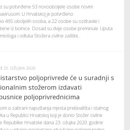
s su potvrđene 53 novooboljele osobe novim
avirusom. U Hrvatskoj je potvrđeno
o 495 oboljelih osoba, a 22 osobe su ozdravile i
tene iz bolnice. Dosad su dvije osobe preminule. Uputa
miologa i odluka Stožera civilne zaštite...
I
25. OŽUJKA 2020
istarstvo poljoprivrede će u suradnji s
ionalnim stožerom izdavati
pusnice poljoprivrednicima
om o zabrani napuštanja mjesta prebivališta i stalnog
ka u Republici Hrvatskoj koji je donio Stožer civilne
te Republike Hrvatske dana 23. ožujka 2020. godine
i se u pitanje nesmetano obavljanje poljoprivredne