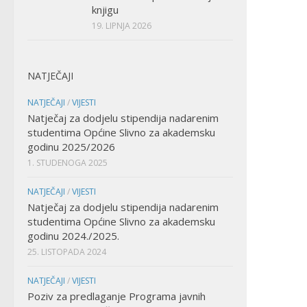
knjigu
19. LIPNJA 2026
NATJEČAJI
NATJEČAJI
/
VIJESTI
Natječaj za dodjelu stipendija nadarenim
studentima Općine Slivno za akademsku
godinu 2025/2026
1. STUDENOGA 2025
NATJEČAJI
/
VIJESTI
Natječaj za dodjelu stipendija nadarenim
studentima Općine Slivno za akademsku
godinu 2024./2025.
25. LISTOPADA 2024
NATJEČAJI
/
VIJESTI
Poziv za predlaganje Programa javnih