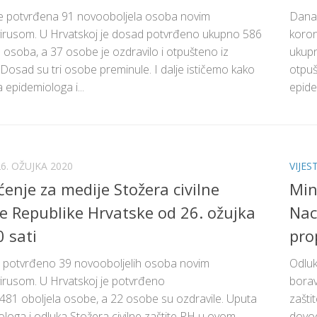
e potvrđena 91 novooboljela osoba novim
Dana
irusom. U Hrvatskoj je dosad potvrđeno ukupno 586
koron
h osoba, a 37 osobe je ozdravilo i otpušteno iz
ukupn
 Dosad su tri osobe preminule. I dalje ističemo kako
otpuš
 epidemiologa i...
epide
26. OŽUJKA 2020
VIJEST
ćenje za medije Stožera civilne
Min
te Republike Hrvatske od 26. ožujka
Nac
0 sati
pro
je potvrđeno 39 novooboljelih osoba novim
Odluk
irusom. U Hrvatskoj je potvrđeno
borav
481 oboljela osobe, a 22 osobe su ozdravile. Uputa
zašti
loga i odluka Stožera civilne zaštite RH u ovom
dovod