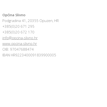
Općina Slivno
Podgradina 41, 20355 Opuzen, HR
+385(0)20 671 295
+385(0)20 672 170
info@opcina-slivno.hr
www.opcina-slivno.hr
OIB: 97047688474
IBAN HR9223400091839900005