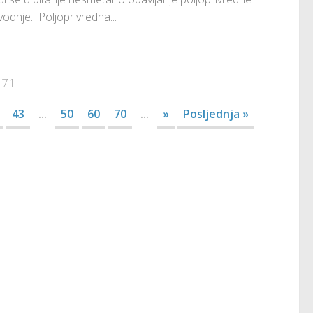
vodnje. Poljoprivredna...
 71
43
...
50
60
70
...
»
Posljednja »