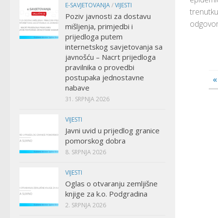
E-SAVJETOVANJA
/
VIJESTI
trenutku
Poziv javnosti za dostavu
odgovorn
mišljenja, primjedbi i
prijedloga putem
internetskog savjetovanja sa
javnošću – Nacrt prijedloga
pravilnika o provedbi
postupaka jednostavne
«
nabave
31. SRPNJA 2026
VIJESTI
Javni uvid u prijedlog granice
pomorskog dobra
8. SRPNJA 2026
VIJESTI
Oglas o otvaranju zemljišne
knjige za k.o. Podgradina
2. SRPNJA 2026