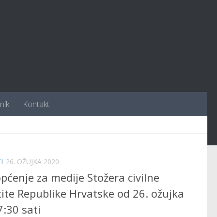
nik
Kontakt
I
26. OŽUJKA 2020
općenje za medije Stožera civilne
tite Republike Hrvatske od 26. ožujka
7:30 sati