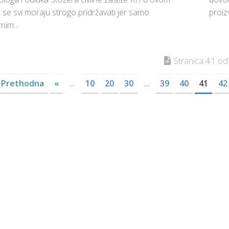
 se svi moraju strogo pridržavati jer samo
proiz
im...
Stranica 41 od
 Prethodna
«
...
10
20
30
...
39
40
41
42