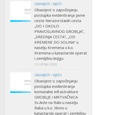
OBAVIJESTI
/
VIJESTI
Obavijest o započinjanju
postupka evidentiranja javne
ceste Nerazvrstanih cesta
„DO I OKOLO
PRAVOSLAVNOG GROBLJA“,
„SREDNJA CESTA“, „OD
KREMENE DO SOLINA“ u
naselju Kremena u k.o.
Kremena u katastarski operat
i zemljišnu knjigu
19. LIPNJA 2026
OBAVIJESTI
/
VIJESTI
Obavijest o započinjanju
postupka evidentiranja
komunalne infrastrukture
GROBLJE i MRTVAČNICA
Sv.Ante na Rabi u naselju
Raba u k.o. Slivno u
katastarski operat i zemljišnu