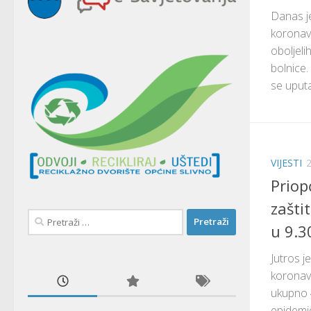
Danas j
koronav
oboljeli
bolnice.
se uputa
VIJESTI
Priop
zašti
Pretraži:
u 9.3
Jutros 
koronav
ukupno 
epidemio