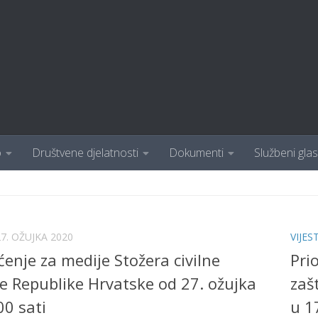
o
Društvene djelatnosti
Dokumenti
Službeni glas
27. OŽUJKA 2020
VIJEST
ćenje za medije Stožera civilne
Pri
te Republike Hrvatske od 27. ožujka
zaš
00 sati
u 1