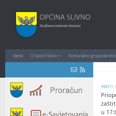
content
Skip to content
Vijesti
O Općini Slivno
Komunalno gospodarstv
VIJESTI
Priop
zašti
u 17: