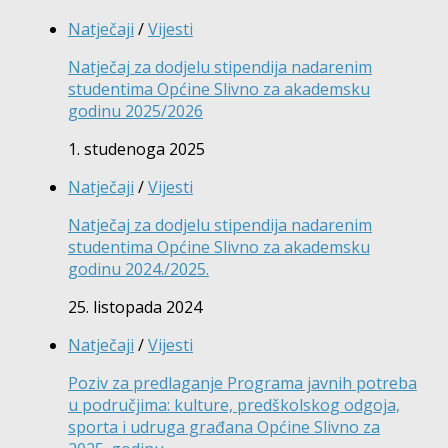
Natječaji
/
Vijesti
Natječaj za dodjelu stipendija nadarenim
studentima Općine Slivno za akademsku
godinu 2025/2026
1. studenoga 2025
Natječaji
/
Vijesti
Natječaj za dodjelu stipendija nadarenim
studentima Općine Slivno za akademsku
godinu 2024./2025.
25. listopada 2024
Natječaji
/
Vijesti
Poziv za predlaganje Programa javnih potreba
u područjima: kulture, predškolskog odgoja,
sporta i udruga građana Općine Slivno za