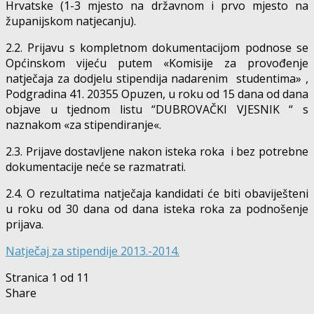
Hrvatske (1-3 mjesto na državnom i prvo mjesto na
županijskom natjecanju).
2.2. Prijavu s kompletnom dokumentacijom podnose se
Općinskom vijeću putem «Komisije za provođenje
natječaja za dodjelu stipendija nadarenim studentima» ,
Podgradina 41. 20355 Opuzen, u roku od 15 dana od dana
objave u tjednom listu “DUBROVAČKI VJESNIK “ s
naznakom «za stipendiranje«.
2.3. Prijave dostavljene nakon isteka roka i bez potrebne
dokumentacije neće se razmatrati.
2.4. O rezultatima natječaja kandidati će biti obaviješteni
u roku od 30 dana od dana isteka roka za podnošenje
prijava.
Natječaj za stipendije 2013.-2014.
Stranica 1 od 1
1
Share