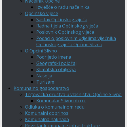
Načelnik Općine
Izvješće o radu načelnika
Općinsko vijeće
Sastav Općinskog vijeća
Radna tijela Općinskog vijeća
Poslovnik Općinskog vijeća
Podaci o poslovnim udjelima vijećnika
Općinskog vijeća Općine Slivno
O Općini Slivno
Podrijetlo imena
Geografski položaj
Klimatska obilježja
Naselja
Turizam
Komunalno gospodarstvo
Trgovačka društva u vlasništvu Općine Slivno
Komunalac Slivno d.o.o.
Odluka o komunalnom redu
Komunalni doprinos
Komunalna naknada
Registar komunalne infrastrukture