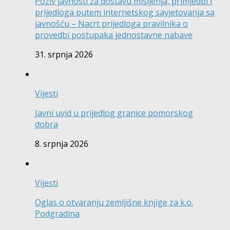
Poziv javnosti za dostavu mišljenja, primjedbi i
prijedloga putem internetskog savjetovanja sa
javnošću – Nacrt prijedloga pravilnika o
provedbi postupaka jednostavne nabave
31. srpnja 2026
Vijesti
Javni uvid u prijedlog granice pomorskog
dobra
8. srpnja 2026
Vijesti
Oglas o otvaranju zemljišne knjige za k.o.
Podgradina