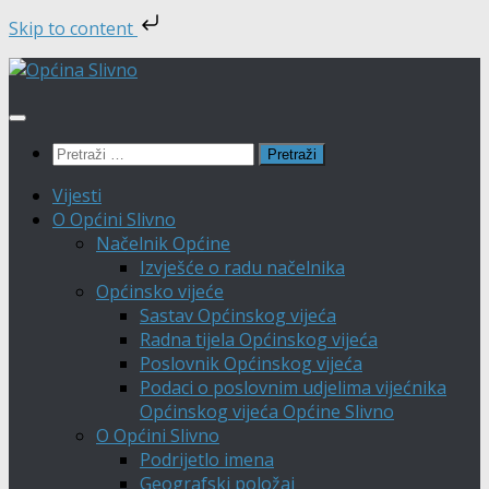
Skip to content
Skip
to
content
Pretraži:
Vijesti
O Općini Slivno
Načelnik Općine
Izvješće o radu načelnika
Općinsko vijeće
Sastav Općinskog vijeća
Radna tijela Općinskog vijeća
Poslovnik Općinskog vijeća
Podaci o poslovnim udjelima vijećnika
Općinskog vijeća Općine Slivno
O Općini Slivno
Podrijetlo imena
Geografski položaj