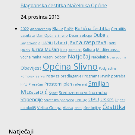
Blagdanska čestitka Načelnika Općine
24. prosinca 2013
Božićna čestitka
Blace
Ceratitis
2022
Božić
Aglomeracija
Duba
capitata
Dezinsekcija
Dan Općine Slivno
e-
Javna rasprava
Izbori
HAPIH
Javni
Savjetovanje
Jurica Mušan
poziv
Kultura
Mediteranska
Klek
komarci
Natječaj
voćna muha
Mjesni odbori
Načelnik
Nova godina
Općina Slivno
Obavijest
Podgradina
Poziv za predlaganje Programa javnih potreba
Pomorski servis
Smiljan
Prostorni plan
PPU
Proračun
referent
Mustapić
Sredozemna voćna muha
Sport
UPU
Stipendije
Uskrs
Utjecaj
Strateška procjena
Udruge
Čestitka
Vlaka
Velika Gospa
na okoliš
zemljišne knjige
Natječaji