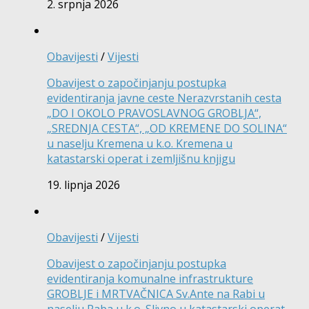
2. srpnja 2026
Obavijesti
/
Vijesti
Obavijest o započinjanju postupka
evidentiranja javne ceste Nerazvrstanih cesta
„DO I OKOLO PRAVOSLAVNOG GROBLJA“,
„SREDNJA CESTA“, „OD KREMENE DO SOLINA“
u naselju Kremena u k.o. Kremena u
katastarski operat i zemljišnu knjigu
19. lipnja 2026
Obavijesti
/
Vijesti
Obavijest o započinjanju postupka
evidentiranja komunalne infrastrukture
GROBLJE i MRTVAČNICA Sv.Ante na Rabi u
naselju Raba u k.o. Slivno u katastarski operat