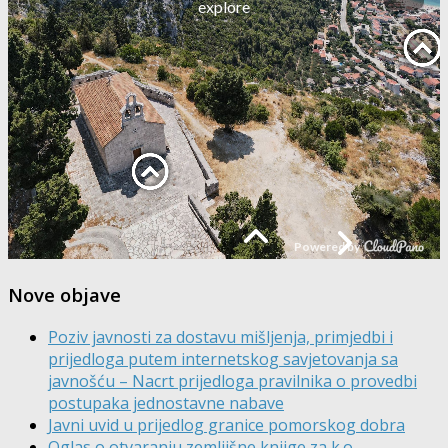
Nove objave
Poziv javnosti za dostavu mišljenja, primjedbi i
prijedloga putem internetskog savjetovanja sa
javnošću – Nacrt prijedloga pravilnika o provedbi
postupaka jednostavne nabave
Javni uvid u prijedlog granice pomorskog dobra
Oglas o otvaranju zemljišne knjige za k.o.