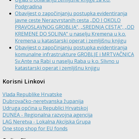
Podgradina
Obavijest o započinjanju postupka evidentiranja
javne ceste Nerazvrstanih cesta „DO I OKOLO
PRAVOSLAVNOG GROBLJA“, „SREDNJA CESTA“, „OD
KREMENE DO SOLINA“ u naselju Kremena u k.o.
Kremena u katastarski operat i zemljišnu knjigu
Obavijest o započinjanju postupka evidentiranja
komunalne infrastrukture GROBLJE i MRTVAČNICA
Sv.Ante na Rabi u naselju Raba u k.o. Slivno u
katastarski operat i zemljišnu knjigu
Korisni Linkovi
Vlada Republike Hrvatske
Dubrovačko-neretvanska županija
Udruga općina u Republici Hrvatskoj
DUNEA - Regionalna razvojna agencija
LAG Neretva - Lokalna Akcijska Grupa
One stop shop for EU fonds