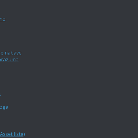
vno
ne nabave
porazuma
a
loga
sset lista)