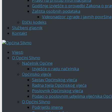
Pravo na pristup informacijama
Godišnje izvješće o provedbi Zakona o pra
Zaštita osobnih podataka
Videonadzor zgrade i javnih površina
Etički kodeks
Službeni glasnik
Kontakt
Vijesti
O Općini Slivno
Načelnik Općine
Izvješće o radu načelnika
Općinsko vijeće
Sastav Općinskog vijeća
Radna tijela Općinskog vijeća
Poslovnik Općinskog vijeća
Podaci o poslovnim udjelima vijećnika Opći
O Općini Slivno
Podrijetlo imena