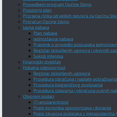
Provedbeni program Općine Slivno
Prostorni plan
Procjena rizika od velikih nesreća za Općinu Sli
Proračun Općine Slivno
Javna nabava
Plan nabave
Jednostavna nabava
Pravilnik o provedbi postupaka jednostav
Registar sklopljenih ugovora i okvirnih s
Sukob interesa
Financijski izvještaji
Fiskalna odgovornost
Registar sklopljenih ugovora
Procedura obračuna i naplate potraživanj
Procedura blagajničkog poslovanja
Procedura izdavanja i obračuna putnih na
Otvoreni podaci
iTransparentnost
Popis korisnika sponzorstava i donacija
Popis skupova podataka s metapodacima (A