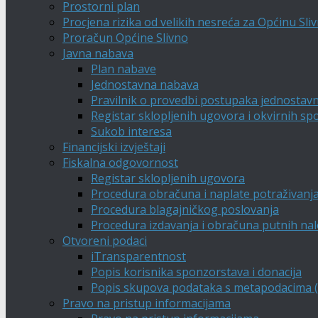
Prostorni plan
Procjena rizika od velikih nesreća za Općinu Sli
Proračun Općine Slivno
Javna nabava
Plan nabave
Jednostavna nabava
Pravilnik o provedbi postupaka jednostav
Registar sklopljenih ugovora i okvirnih s
Sukob interesa
Financijski izvještaji
Fiskalna odgovornost
Registar sklopljenih ugovora
Procedura obračuna i naplate potraživanj
Procedura blagajničkog poslovanja
Procedura izdavanja i obračuna putnih na
Otvoreni podaci
iTransparentnost
Popis korisnika sponzorstava i donacija
Popis skupova podataka s metapodacima (A
Pravo na pristup informacijama