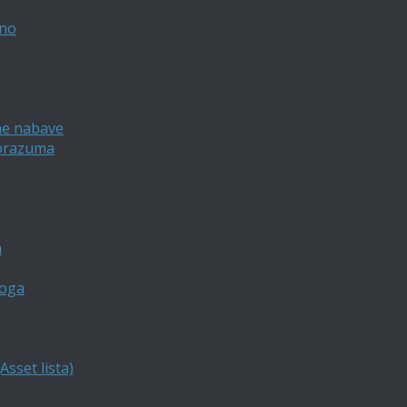
vno
ne nabave
porazuma
a
loga
sset lista)