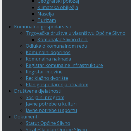
Geografski položaj
Klimatska obilježja
Naselja
Turizam
Komunalno gospodarstvo
Trgovačka društva u vlasništvu Općine Slivno
Komunalac Slivno d.o.o.
Odluka o komunalnom redu
Komunalni doprinos
Komunalna naknada
Registar komunalne infrastrukture
Registar imovine
Reciklažno dvorište
Plan gospodarenja otpadom
Društvene djelatnosti
Socijalni program
Javne potrebe u kulturi
Javne potrebe u sportu
Dokumenti
Statut Općine Slivno
Strateški plan Općine Slivno