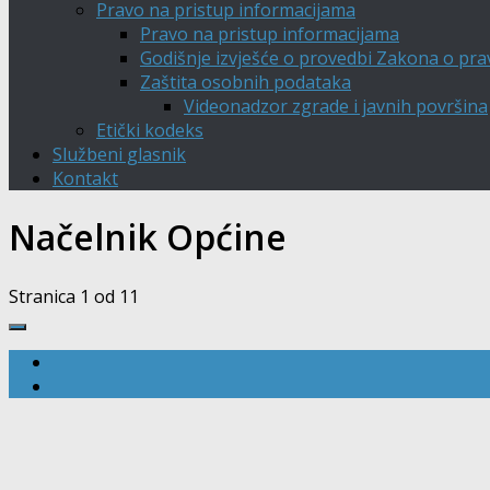
Pravo na pristup informacijama
Pravo na pristup informacijama
Godišnje izvješće o provedbi Zakona o pra
Zaštita osobnih podataka
Videonadzor zgrade i javnih površina
Etički kodeks
Službeni glasnik
Kontakt
Načelnik Općine
Stranica 1 od 1
1