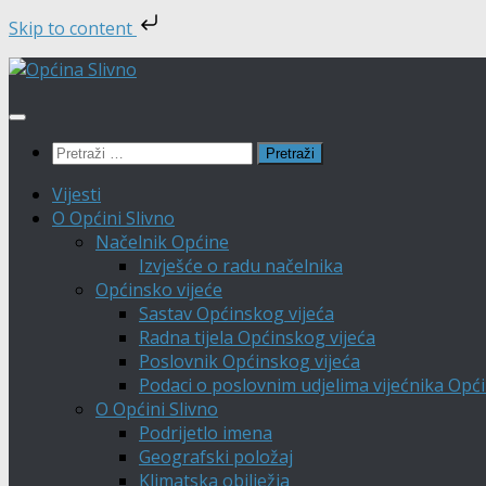
Skip to content
Skip
to
content
Pretraži:
Vijesti
O Općini Slivno
Načelnik Općine
Izvješće o radu načelnika
Općinsko vijeće
Sastav Općinskog vijeća
Radna tijela Općinskog vijeća
Poslovnik Općinskog vijeća
Podaci o poslovnim udjelima vijećnika Opći
O Općini Slivno
Podrijetlo imena
Geografski položaj
Klimatska obilježja