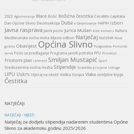
Božićna čestitka
Blace
Ceratitis capitata
2022
Božić
Aglomeracija
Duba
Izbori
Dezinsekcija
HAPIH
Dan Općine Slivno
e-Savjetovanje
Javna rasprava
Jurica Mušan
Javni poziv
Kultura
Klek
komarci
Natječaj
Mediteranska voćna muha
Mjesni odbori
Načelnik
Nova
Općina Slivno
Obavijest
godina
Podgradina
Pomorski
Poziv za predlaganje Programa javnih potreba
PPU
servis
Proračun
Smiljan Mustapić
Prostorni plan
referent
Sport
Stipendije
Sredozemna voćna muha
Strateška procjena
Udruge
UPU
Uskrs
Vlaka
Velika Gospa
Utjecaj na okoliš
zemljišne knjige
Čestitka
NATJEČAJI
NATJEČAJI
/
VIJESTI
Natječaj za dodjelu stipendija nadarenim studentima Općine
Slivno za akademsku godinu 2025/2026