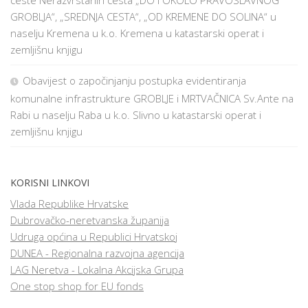
GROBLJA“, „SREDNJA CESTA“, „OD KREMENE DO SOLINA“ u
naselju Kremena u k.o. Kremena u katastarski operat i
zemljišnu knjigu
Obavijest o započinjanju postupka evidentiranja
komunalne infrastrukture GROBLJE i MRTVAČNICA Sv.Ante na
Rabi u naselju Raba u k.o. Slivno u katastarski operat i
zemljišnu knjigu
KORISNI LINKOVI
Vlada Republike Hrvatske
Dubrovačko-neretvanska županija
Udruga općina u Republici Hrvatskoj
DUNEA - Regionalna razvojna agencija
LAG Neretva - Lokalna Akcijska Grupa
One stop shop for EU fonds