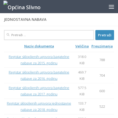
content
Skip to content
JEDNOSTAVNA NABAVA
Pretraži:
Naziv dokumenta
Veličina
Preuzimanja
Registar sklopljenih ugovora bagatelne
318.0
788
nabave za 2015. godinu
KiB
Registar sklopljenih ugovora bagatelne
469.7
704
nabave za 2016. godinu
KiB
Registar sklopljenih ugovora bagatelne
577.5
600
nabave za 2017. godinu
KiB
Registar sklopljenih ugovora jednostavne
133.7
522
nabave za 2018. godinu
KiB