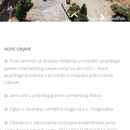
NOVE OBJAVE
Poziv javnosti za dostavu mišljenja, primjedbi i prijedloga
putem internetskog savjetovanja sa javnošću – Nacrt
prijedloga pravilnika o provedbi postupaka jednostavne
nabave
Javni uvid u prijedlog granice pomorskog dobra
Oglas o otvaranju zemljišne knjige za k.o. Podgradina
Obavijest o započinjanju postupka evidentiranja javne
ceste Nerazvrstanih cesta „DO I OKOLO PRAVOSLAVNOG