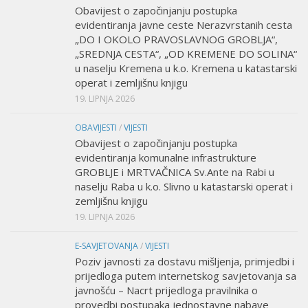
Obavijest o započinjanju postupka
evidentiranja javne ceste Nerazvrstanih cesta
„DO I OKOLO PRAVOSLAVNOG GROBLJA“,
„SREDNJA CESTA“, „OD KREMENE DO SOLINA“
u naselju Kremena u k.o. Kremena u katastarski
operat i zemljišnu knjigu
19. LIPNJA 2026
OBAVIJESTI
/
VIJESTI
Obavijest o započinjanju postupka
evidentiranja komunalne infrastrukture
GROBLJE i MRTVAČNICA Sv.Ante na Rabi u
naselju Raba u k.o. Slivno u katastarski operat i
zemljišnu knjigu
19. LIPNJA 2026
E-SAVJETOVANJA
/
VIJESTI
Poziv javnosti za dostavu mišljenja, primjedbi i
prijedloga putem internetskog savjetovanja sa
javnošću – Nacrt prijedloga pravilnika o
provedbi postupaka jednostavne nabave