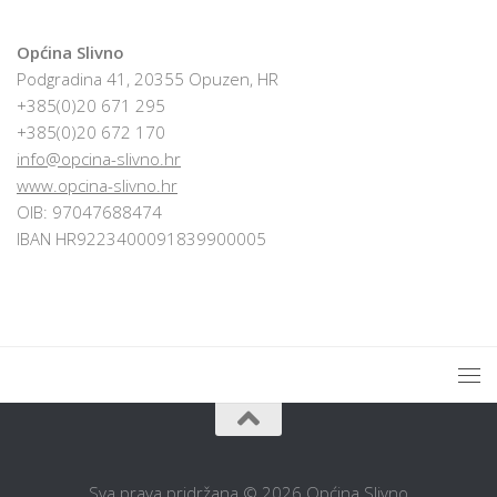
Općina Slivno
Podgradina 41, 20355 Opuzen, HR
+385(0)20 671 295
+385(0)20 672 170
info@opcina-slivno.hr
www.opcina-slivno.hr
OIB: 97047688474
IBAN HR9223400091839900005
Sva prava pridržana © 2026 Općina Slivno