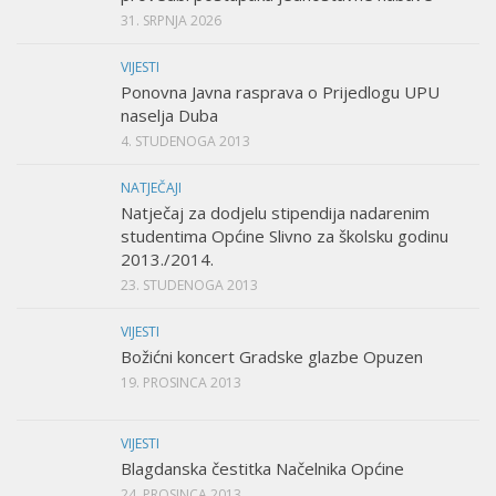
31. SRPNJA 2026
VIJESTI
Ponovna Javna rasprava o Prijedlogu UPU
naselja Duba
4. STUDENOGA 2013
NATJEČAJI
Natječaj za dodjelu stipendija nadarenim
studentima Općine Slivno za školsku godinu
2013./2014.
23. STUDENOGA 2013
VIJESTI
Božićni koncert Gradske glazbe Opuzen
19. PROSINCA 2013
VIJESTI
Blagdanska čestitka Načelnika Općine
24. PROSINCA 2013