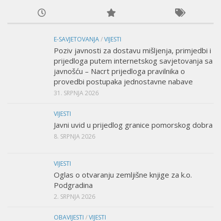
E-SAVJETOVANJA
/
VIJESTI
Poziv javnosti za dostavu mišljenja, primjedbi i
prijedloga putem internetskog savjetovanja sa
javnošću – Nacrt prijedloga pravilnika o
provedbi postupaka jednostavne nabave
31. SRPNJA 2026
VIJESTI
Javni uvid u prijedlog granice pomorskog dobra
8. SRPNJA 2026
VIJESTI
Oglas o otvaranju zemljišne knjige za k.o.
Podgradina
2. SRPNJA 2026
OBAVIJESTI
/
VIJESTI