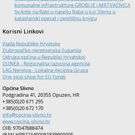
komunalne infrastrukture GROBLJE i MRTVAČNICA
Sv.Ante na Rabi u naselju Raba u k.o. Slivno u
katastarski operat i zemljišnu knjigu
Korisni Linkovi
Vlada Republike Hrvatske
Dubrovačko-neretvanska županija
Udruga općina u Republici Hrvatskoj
DUNEA - Regionalna razvojna agencija
LAG Neretva - Lokalna Akcijska Grupa
One stop shop for EU fonds
Općina Slivno
Podgradina 41, 20355 Opuzen, HR
+385(0)20 671 295
+385(0)20 672 170
info@opcina-slivno.hr
www.opcina-slivno.hr
OIB: 97047688474
IBAN HR9223400091839900005