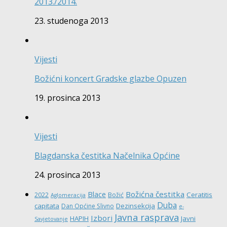
2013./2014.
23. studenoga 2013
Vijesti
Božićni koncert Gradske glazbe Opuzen
19. prosinca 2013
Vijesti
Blagdanska čestitka Načelnika Općine
24. prosinca 2013
Božićna čestitka
Blace
Ceratitis
2022
Božić
Aglomeracija
Duba
capitata
Dezinsekcija
Dan Općine Slivno
e-
Javna rasprava
Izbori
HAPIH
Javni
Savjetovanje