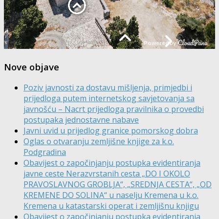
Nove objave
Poziv javnosti za dostavu mišljenja, primjedbi i
prijedloga putem internetskog savjetovanja sa
javnošću – Nacrt prijedloga pravilnika o provedbi
postupaka jednostavne nabave
Javni uvid u prijedlog granice pomorskog dobra
Oglas o otvaranju zemljišne knjige za k.o.
Podgradina
Obavijest o započinjanju postupka evidentiranja
javne ceste Nerazvrstanih cesta „DO I OKOLO
PRAVOSLAVNOG GROBLJA“, „SREDNJA CESTA“, „OD
KREMENE DO SOLINA“ u naselju Kremena u k.o.
Kremena u katastarski operat i zemljišnu knjigu
Obavijest o započinjanju postupka evidentiranja