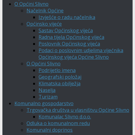
O Općini Slivno
Načelnik Općine
Izvješće o radu načelnika
Općinsko vijeće
Sastav Općinskog vijeća
Radna tijela Općinskog vijeća
Poslovnik Općinskog vijeća
Podaci o poslovnim udjelima vijećnika
Općinskog vijeća Općine Slivno
O Općini Slivno
Podrijetlo imena
Geografski položaj
Klimatska obilježja
Naselja
Turizam
Komunalno gospodarstvo
Trgovačka društva u vlasništvu Općine Slivno
Komunalac Slivno d.o.o.
Odluka o komunalnom redu
Komunalni doprinos