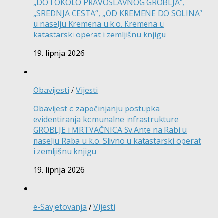
„DO I OKOLO PRAVOSLAVNOG GROBLJA“,
„SREDNJA CESTA“, „OD KREMENE DO SOLINA“
u naselju Kremena u k.o. Kremena u
katastarski operat i zemljišnu knjigu
19. lipnja 2026
Obavijesti
/
Vijesti
Obavijest o započinjanju postupka
evidentiranja komunalne infrastrukture
GROBLJE i MRTVAČNICA Sv.Ante na Rabi u
naselju Raba u k.o. Slivno u katastarski operat
i zemljišnu knjigu
19. lipnja 2026
e-Savjetovanja
/
Vijesti