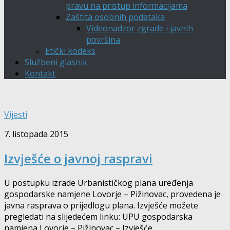
pravu na pristup informacijama
Zaštita osobnih podataka
Videonadzor zgrade i javnih
površina
Etički kodeks
Službeni glasnik
Kontakt
Vijesti
7. listopada 2015
Izvješće o javnoj raspravi
U postupku izrade Urbanističkog plana uređenja
gospodarske namjene Lovorje – Pižinovac, provedena je
javna rasprava o prijedlogu plana. Izvješće možete
pregledati na slijedećem linku: UPU gospodarska
namjena Lovorje – Pižinovac – Izvješće