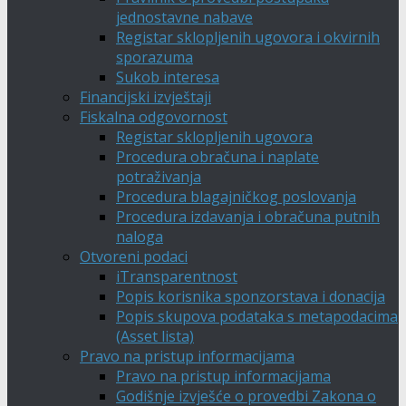
jednostavne nabave
Registar sklopljenih ugovora i okvirnih
sporazuma
Sukob interesa
Financijski izvještaji
Fiskalna odgovornost
Registar sklopljenih ugovora
Procedura obračuna i naplate
potraživanja
Procedura blagajničkog poslovanja
Procedura izdavanja i obračuna putnih
naloga
Otvoreni podaci
iTransparentnost
Popis korisnika sponzorstava i donacija
Popis skupova podataka s metapodacima
(Asset lista)
Pravo na pristup informacijama
Pravo na pristup informacijama
Godišnje izvješće o provedbi Zakona o