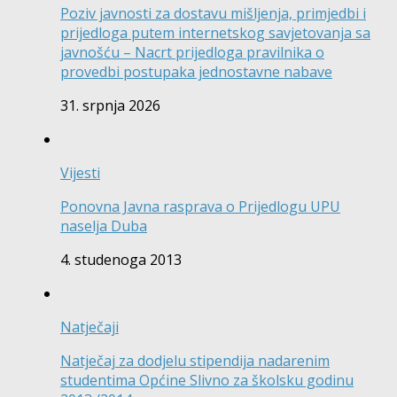
Poziv javnosti za dostavu mišljenja, primjedbi i
prijedloga putem internetskog savjetovanja sa
javnošću – Nacrt prijedloga pravilnika o
provedbi postupaka jednostavne nabave
31. srpnja 2026
Vijesti
Ponovna Javna rasprava o Prijedlogu UPU
naselja Duba
4. studenoga 2013
Natječaji
Natječaj za dodjelu stipendija nadarenim
studentima Općine Slivno za školsku godinu