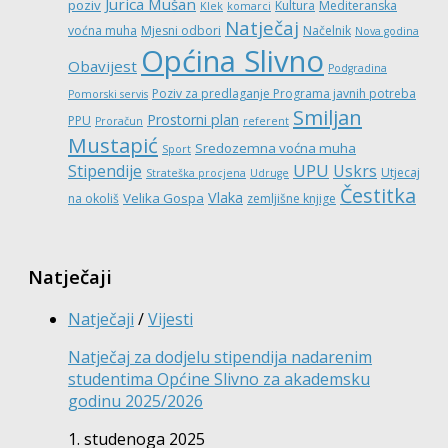
Jurica Mušan
poziv
Kultura
Mediteranska
Klek
komarci
Natječaj
voćna muha
Mjesni odbori
Načelnik
Nova godina
Općina Slivno
Obavijest
Podgradina
Poziv za predlaganje Programa javnih potreba
Pomorski servis
Smiljan
Prostorni plan
PPU
Proračun
referent
Mustapić
Sredozemna voćna muha
Sport
UPU
Stipendije
Uskrs
Utjecaj
Strateška procjena
Udruge
Čestitka
Vlaka
Velika Gospa
na okoliš
zemljišne knjige
Natječaji
Natječaji
/
Vijesti
Natječaj za dodjelu stipendija nadarenim
studentima Općine Slivno za akademsku
godinu 2025/2026
1. studenoga 2025