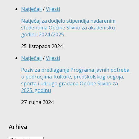
Natječaji
/
Vijesti
Natječaj za dodjelu stipendija nadarenim
studentima Općine Slivno za akademsku
godinu 2024./2025.
25. listopada 2024
Natječaji
/
Vijesti
Poziv za predlaganje Programa javnih potreba
u područjima: kulture, predškolskog odgoja,
sporta i udruga građana Općine Slivno za
2025. godinu
27. rujna 2024
Arhiva