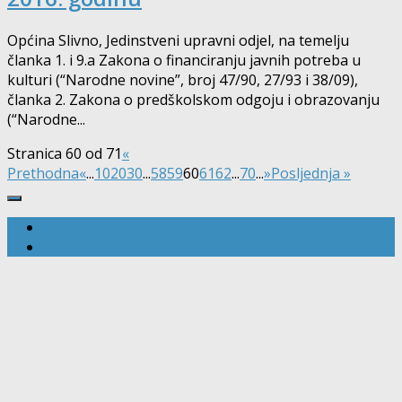
Općina Slivno, Jedinstveni upravni odjel, na temelju
članka 1. i 9.a Zakona o financiranju javnih potreba u
kulturi (“Narodne novine”, broj 47/90, 27/93 i 38/09),
članka 2. Zakona o predškolskom odgoju i obrazovanju
(“Narodne...
Stranica 60 od 71
«
Prethodna
«
...
10
20
30
...
58
59
60
61
62
...
70
...
»
Posljednja »