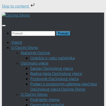
Skip to content
Skip
to
content
Pretraži:
Vijesti
O Općini Slivno
Načelnik Općine
Izvješće o radu načelnika
Općinsko vijeće
Sastav Općinskog vijeća
Radna tijela Općinskog vijeća
Poslovnik Općinskog vijeća
Podaci o poslovnim udjelima vijećnika
Općinskog vijeća Općine Slivno
O Općini Slivno
Podrijetlo imena
Geografski položaj