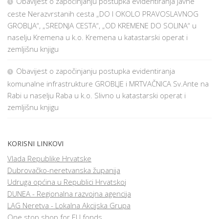
Obavijest o započinjanju postupka evidentiranja javne
ceste Nerazvrstanih cesta „DO I OKOLO PRAVOSLAVNOG
GROBLJA“, „SREDNJA CESTA“, „OD KREMENE DO SOLINA“ u
naselju Kremena u k.o. Kremena u katastarski operat i
zemljišnu knjigu
Obavijest o započinjanju postupka evidentiranja
komunalne infrastrukture GROBLJE i MRTVAČNICA Sv.Ante na
Rabi u naselju Raba u k.o. Slivno u katastarski operat i
zemljišnu knjigu
KORISNI LINKOVI
Vlada Republike Hrvatske
Dubrovačko-neretvanska županija
Udruga općina u Republici Hrvatskoj
DUNEA - Regionalna razvojna agencija
LAG Neretva - Lokalna Akcijska Grupa
One stop shop for EU fonds