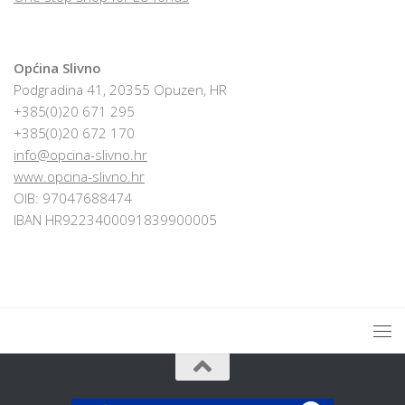
Općina Slivno
Podgradina 41, 20355 Opuzen, HR
+385(0)20 671 295
+385(0)20 672 170
info@opcina-slivno.hr
www.opcina-slivno.hr
OIB: 97047688474
IBAN HR9223400091839900005