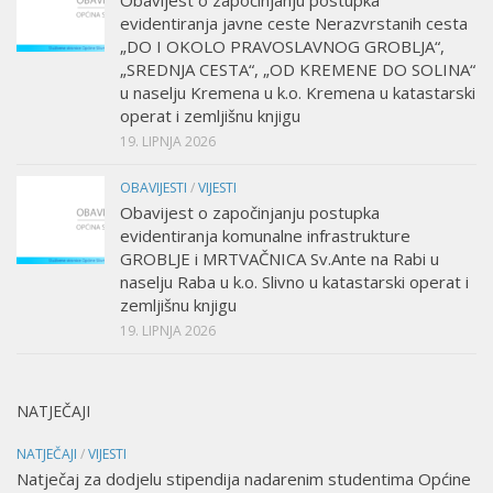
evidentiranja javne ceste Nerazvrstanih cesta
„DO I OKOLO PRAVOSLAVNOG GROBLJA“,
„SREDNJA CESTA“, „OD KREMENE DO SOLINA“
u naselju Kremena u k.o. Kremena u katastarski
operat i zemljišnu knjigu
19. LIPNJA 2026
OBAVIJESTI
/
VIJESTI
Obavijest o započinjanju postupka
evidentiranja komunalne infrastrukture
GROBLJE i MRTVAČNICA Sv.Ante na Rabi u
naselju Raba u k.o. Slivno u katastarski operat i
zemljišnu knjigu
19. LIPNJA 2026
NATJEČAJI
NATJEČAJI
/
VIJESTI
Natječaj za dodjelu stipendija nadarenim studentima Općine