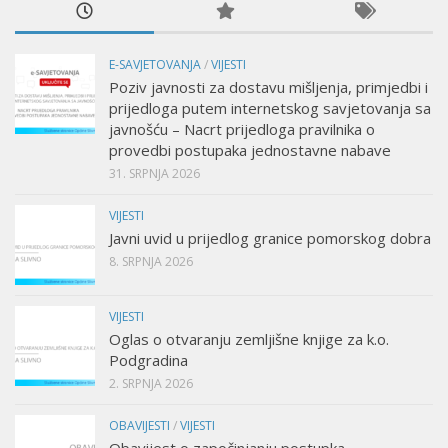
E-SAVJETOVANJA
/
VIJESTI
Poziv javnosti za dostavu mišljenja, primjedbi i
prijedloga putem internetskog savjetovanja sa
javnošću – Nacrt prijedloga pravilnika o
provedbi postupaka jednostavne nabave
31. SRPNJA 2026
VIJESTI
Javni uvid u prijedlog granice pomorskog dobra
8. SRPNJA 2026
VIJESTI
Oglas o otvaranju zemljišne knjige za k.o.
Podgradina
2. SRPNJA 2026
OBAVIJESTI
/
VIJESTI
Obavijest o započinjanju postupka