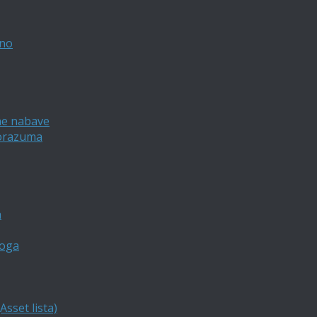
vno
ne nabave
porazuma
a
loga
sset lista)