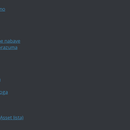
vno
ne nabave
porazuma
a
loga
sset lista)