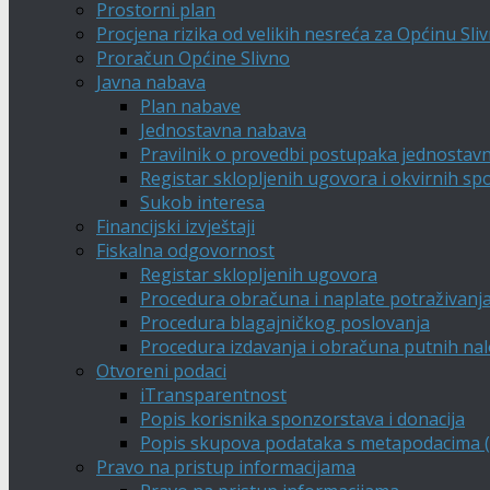
Prostorni plan
Procjena rizika od velikih nesreća za Općinu Sli
Proračun Općine Slivno
Javna nabava
Plan nabave
Jednostavna nabava
Pravilnik o provedbi postupaka jednostav
Registar sklopljenih ugovora i okvirnih s
Sukob interesa
Financijski izvještaji
Fiskalna odgovornost
Registar sklopljenih ugovora
Procedura obračuna i naplate potraživanj
Procedura blagajničkog poslovanja
Procedura izdavanja i obračuna putnih na
Otvoreni podaci
iTransparentnost
Popis korisnika sponzorstava i donacija
Popis skupova podataka s metapodacima (A
Pravo na pristup informacijama