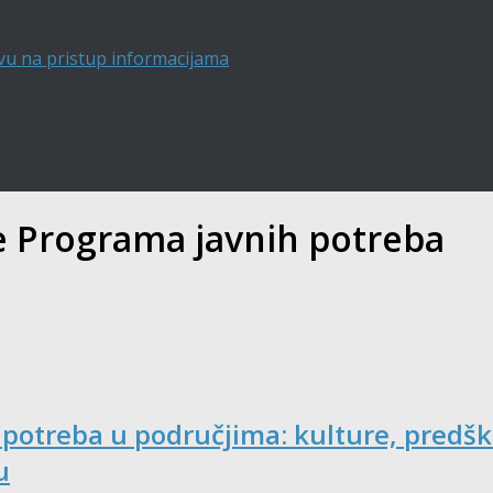
vu na pristup informacijama
e Programa javnih potreba
 potreba u područjima: kulture, predšk
u