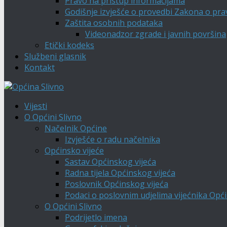
Pravo na pristup informacijama
Godišnje izvješće o provedbi Zakona o pra
Zaštita osobnih podataka
Videonadzor zgrade i javnih površina
Etički kodeks
Službeni glasnik
Kontakt
Vijesti
O Općini Slivno
Načelnik Općine
Izvješće o radu načelnika
Općinsko vijeće
Sastav Općinskog vijeća
Radna tijela Općinskog vijeća
Poslovnik Općinskog vijeća
Podaci o poslovnim udjelima vijećnika Opći
O Općini Slivno
Podrijetlo imena