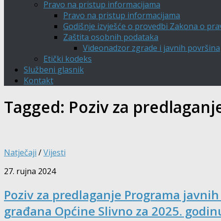
Pravo na pristup informacijama
Pravo na pristup informacijama
Godišnje izvješće o provedbi Zakona o pra
Zaštita osobnih podataka
Videonadzor zgrade i javnih površina
Etički kodeks
Službeni glasnik
Kontakt
Tagged:
Poziv za predlaganj
Natječaji
/
Vijesti
27. rujna 2024
Poziv za predlaganje Programa javnih
građana Općine Slivno za 2025. godin