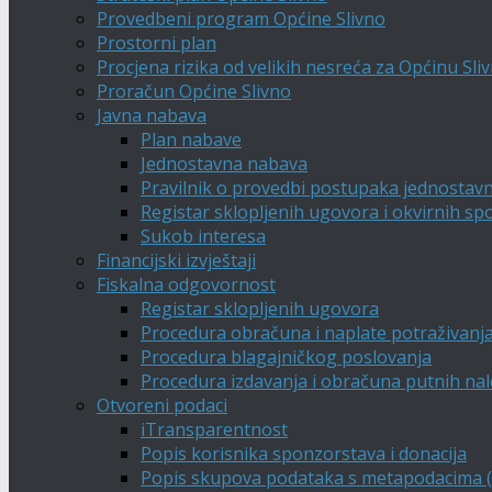
Provedbeni program Općine Slivno
Prostorni plan
Procjena rizika od velikih nesreća za Općinu Sli
Proračun Općine Slivno
Javna nabava
Plan nabave
Jednostavna nabava
Pravilnik o provedbi postupaka jednostav
Registar sklopljenih ugovora i okvirnih s
Sukob interesa
Financijski izvještaji
Fiskalna odgovornost
Registar sklopljenih ugovora
Procedura obračuna i naplate potraživanj
Procedura blagajničkog poslovanja
Procedura izdavanja i obračuna putnih na
Otvoreni podaci
iTransparentnost
Popis korisnika sponzorstava i donacija
Popis skupova podataka s metapodacima (A