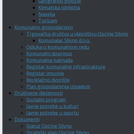
Geografski položaj
Klimatska obilježja
Naselja
Turizam
Komunalno gospodarstvo
Trgovačka društva u vlasništvu Općine Slivno
Komunalac Slivno d.o.o.
Odluka o komunalnom redu
Komunalni doprinos
Komunalna naknada
Registar komunalne infrastrukture
Registar imovine
Reciklažno dvorište
Plan gospodarenja otpadom
Društvene djelatnosti
Socijalni program
Javne potrebe u kulturi
Javne potrebe u sportu
Dokumenti
Statut Općine Slivno
Strateški plan Općine Slivno