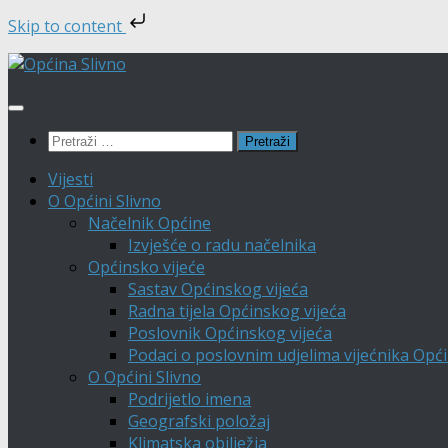
Skip to content
Skip
to
content
Pretraži:
Vijesti
O Općini Slivno
Načelnik Općine
Izvješće o radu načelnika
Općinsko vijeće
Sastav Općinskog vijeća
Radna tijela Općinskog vijeća
Poslovnik Općinskog vijeća
Podaci o poslovnim udjelima vijećnika Opći
O Općini Slivno
Podrijetlo imena
Geografski položaj
Klimatska obilježja