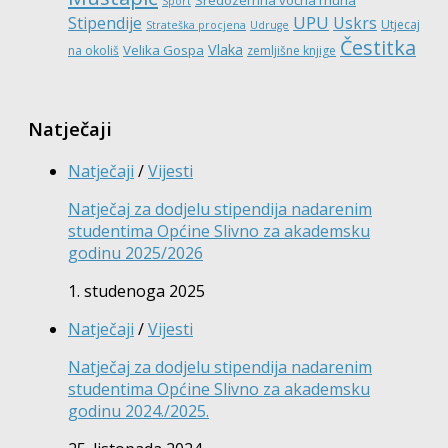
Sredozemna voćna muha
Sport
UPU
Stipendije
Uskrs
Utjecaj
Strateška procjena
Udruge
Čestitka
Vlaka
Velika Gospa
na okoliš
zemljišne knjige
Natječaji
Natječaji
/
Vijesti
Natječaj za dodjelu stipendija nadarenim
studentima Općine Slivno za akademsku
godinu 2025/2026
1. studenoga 2025
Natječaji
/
Vijesti
Natječaj za dodjelu stipendija nadarenim
studentima Općine Slivno za akademsku
godinu 2024./2025.