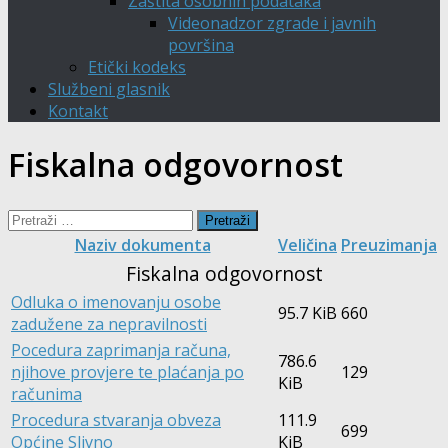
Zaštita osobnih podataka
Videonadzor zgrade i javnih
površina
Etički kodeks
Službeni glasnik
Kontakt
Fiskalna odgovornost
Pretraži:
Naziv dokumenta
Veličina
Preuzimanja
Fiskalna odgovornost
Odluka o imenovanju osobe
95.7 KiB
660
zadužene za nepravilnosti
Pocedura zaprimanja računa,
786.6
njihove provjere te plaćanja po
129
KiB
računima
Procedura stvaranja obveza
111.9
699
Općine Slivno
KiB