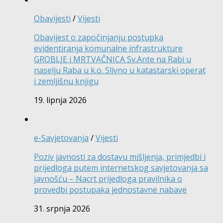
Obavijesti
/
Vijesti
Obavijest o započinjanju postupka
evidentiranja komunalne infrastrukture
GROBLJE i MRTVAČNICA Sv.Ante na Rabi u
naselju Raba u k.o. Slivno u katastarski operat
i zemljišnu knjigu
19. lipnja 2026
e-Savjetovanja
/
Vijesti
Poziv javnosti za dostavu mišljenja, primjedbi i
prijedloga putem internetskog savjetovanja sa
javnošću – Nacrt prijedloga pravilnika o
provedbi postupaka jednostavne nabave
31. srpnja 2026