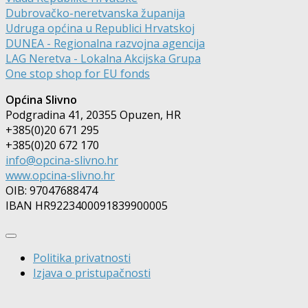
Dubrovačko-neretvanska županija
Udruga općina u Republici Hrvatskoj
DUNEA - Regionalna razvojna agencija
LAG Neretva - Lokalna Akcijska Grupa
One stop shop for EU fonds
Općina Slivno
Podgradina 41, 20355 Opuzen, HR
+385(0)20 671 295
+385(0)20 672 170
info@opcina-slivno.hr
www.opcina-slivno.hr
OIB: 97047688474
IBAN HR9223400091839900005
Politika privatnosti
Izjava o pristupačnosti