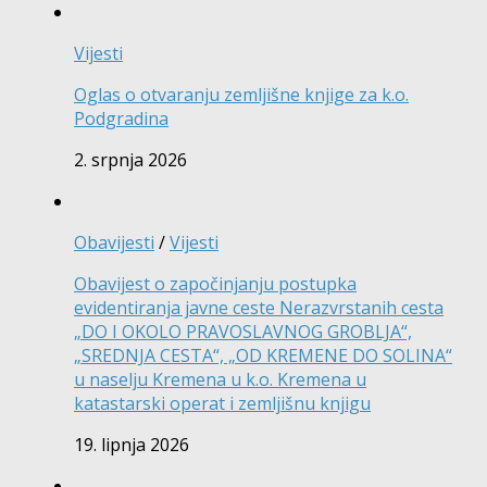
Vijesti
Oglas o otvaranju zemljišne knjige za k.o.
Podgradina
2. srpnja 2026
Obavijesti
/
Vijesti
Obavijest o započinjanju postupka
evidentiranja javne ceste Nerazvrstanih cesta
„DO I OKOLO PRAVOSLAVNOG GROBLJA“,
„SREDNJA CESTA“, „OD KREMENE DO SOLINA“
u naselju Kremena u k.o. Kremena u
katastarski operat i zemljišnu knjigu
19. lipnja 2026