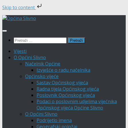
Skip to content
Skip
to
content
Pretraži:
Vijesti
O Općini Slivno
Načelnik Općine
Izvješće o radu načelnika
Općinsko vijeće
Sastav Općinskog vijeća
Radna tijela Općinskog vijeća
Poslovnik Općinskog vijeća
Podaci o poslovnim udjelima vijećnika
Općinskog vijeća Općine Slivno
O Općini Slivno
Podrijetlo imena
Geografski položaj