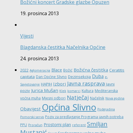
Božićni koncert Gradske glazbe Opuzen
19. prosinca 2013
Vijesti
Blagdanska čestitka Načelnika Općine
24. prosinca 2013
Božićna čestitka
Blace
Ceratitis
2022
Božić
Aglomeracija
Duba
capitata
Dezinsekcija
Dan Općine Slivno
e-
Javna rasprava
Izbori
HAPIH
Javni
Savjetovanje
Jurica Mušan
poziv
Kultura
Mediteranska
Klek
komarci
Natječaj
voćna muha
Mjesni odbori
Načelnik
Nova godina
Općina Slivno
Obavijest
Podgradina
Poziv za predlaganje Programa javnih potreba
Pomorski servis
Smiljan
Prostorni plan
PPU
Proračun
referent
Mustapić