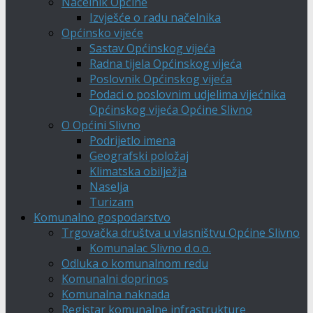
Načelnik Općine
Izvješće o radu načelnika
Općinsko vijeće
Sastav Općinskog vijeća
Radna tijela Općinskog vijeća
Poslovnik Općinskog vijeća
Podaci o poslovnim udjelima vijećnika
Općinskog vijeća Općine Slivno
O Općini Slivno
Podrijetlo imena
Geografski položaj
Klimatska obilježja
Naselja
Turizam
Komunalno gospodarstvo
Trgovačka društva u vlasništvu Općine Slivno
Komunalac Slivno d.o.o.
Odluka o komunalnom redu
Komunalni doprinos
Komunalna naknada
Registar komunalne infrastrukture