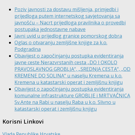
Poziv javnosti za dostavu mišljenja, primjedbi i
prijedloga putem internetskog savjetovanja sa
javnošću – Nacrt prijedloga pravilnika o provedbi
postupaka jednostavne nabave
Javni uvid u prijedlog granice pomorskog dobra
Oglas o otvaranju zemljišne knjige za k.o.
Podgradina
Obavijest o započinjanju postupka evidentiranja
javne ceste Nerazvrstanih cesta „DO I OKOLO
PRAVOSLAVNOG GROBLJA“, „SREDNJA CESTA“, „OD
KREMENE DO SOLINA“ u naselju Kremena u k.o.
Kremena u katastarski operat i zemljišnu knjigu
Obavijest o započinjanju postupka evidentiranja
komunalne infrastrukture GROBLJE i MRTVAČNICA
Sv.Ante na Rabi u naselju Raba u k.o. Slivno u
katastarski operat i zemljišnu knjigu
Korisni Linkovi
Vlada Republike Hrvatske