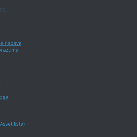
vno
ne nabave
porazuma
a
loga
sset lista)