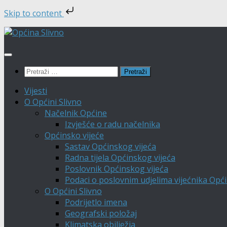
Skip to content
Skip
to
content
Pretraži:
Vijesti
O Općini Slivno
Načelnik Općine
Izvješće o radu načelnika
Općinsko vijeće
Sastav Općinskog vijeća
Radna tijela Općinskog vijeća
Poslovnik Općinskog vijeća
Podaci o poslovnim udjelima vijećnika Opći
O Općini Slivno
Podrijetlo imena
Geografski položaj
Klimatska obilježja