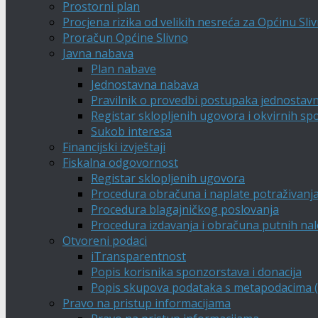
Prostorni plan
Procjena rizika od velikih nesreća za Općinu Sli
Proračun Općine Slivno
Javna nabava
Plan nabave
Jednostavna nabava
Pravilnik o provedbi postupaka jednostav
Registar sklopljenih ugovora i okvirnih s
Sukob interesa
Financijski izvještaji
Fiskalna odgovornost
Registar sklopljenih ugovora
Procedura obračuna i naplate potraživanj
Procedura blagajničkog poslovanja
Procedura izdavanja i obračuna putnih na
Otvoreni podaci
iTransparentnost
Popis korisnika sponzorstava i donacija
Popis skupova podataka s metapodacima (A
Pravo na pristup informacijama