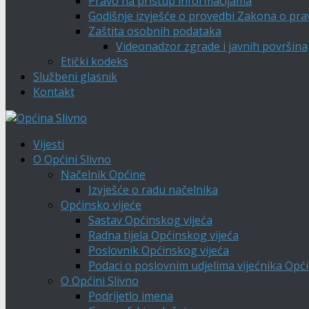
Pravo na pristup informacijama
Godišnje izvješće o provedbi Zakona o pra
Zaštita osobnih podataka
Videonadzor zgrade i javnih površina
Etički kodeks
Službeni glasnik
Kontakt
Vijesti
O Općini Slivno
Načelnik Općine
Izvješće o radu načelnika
Općinsko vijeće
Sastav Općinskog vijeća
Radna tijela Općinskog vijeća
Poslovnik Općinskog vijeća
Podaci o poslovnim udjelima vijećnika Opći
O Općini Slivno
Podrijetlo imena