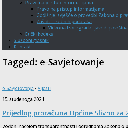
Pravo na pristup informacijama
Pravo na pristup informacijama
Godišnje izvješće o provedbi Zakona o pra
Zaštita osobnih podataka
Videonadzor zgrade i javnih površina
Etički kodeks
Službeni glasnik
Kontakt
Tagged:
e-Savjetovanje
e-Savjetovanja
/
Vijesti
15. studenoga 2024
Prijedlog proračuna Općine Slivno za 2
Vođeni načelom transparentnosti i odredbama Zakona o pror