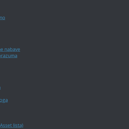
vno
ne nabave
porazuma
a
loga
sset lista)