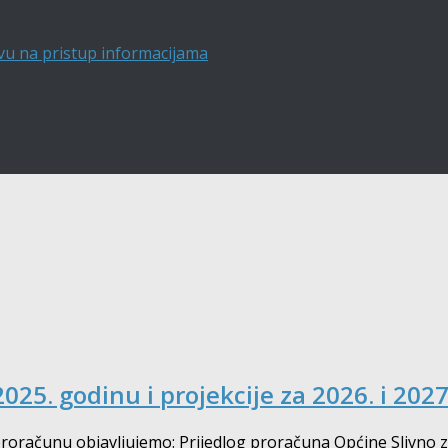
vu na pristup informacijama
025. godinu i projekcije za 2026. i 202
ačunu objavljujemo: Prijedlog proračuna Općine Slivno za 2