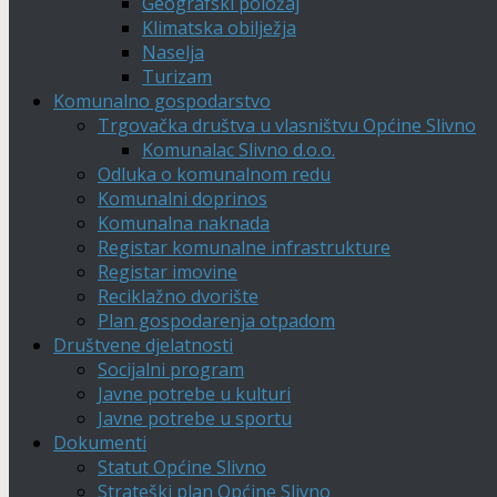
Geografski položaj
Klimatska obilježja
Naselja
Turizam
Komunalno gospodarstvo
Trgovačka društva u vlasništvu Općine Slivno
Komunalac Slivno d.o.o.
Odluka o komunalnom redu
Komunalni doprinos
Komunalna naknada
Registar komunalne infrastrukture
Registar imovine
Reciklažno dvorište
Plan gospodarenja otpadom
Društvene djelatnosti
Socijalni program
Javne potrebe u kulturi
Javne potrebe u sportu
Dokumenti
Statut Općine Slivno
Strateški plan Općine Slivno