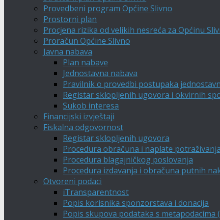
Provedbeni program Općine Slivno
Prostorni plan
Procjena rizika od velikih nesreća za Općinu Sli
Proračun Općine Slivno
Javna nabava
Plan nabave
Jednostavna nabava
Pravilnik o provedbi postupaka jednostav
Registar sklopljenih ugovora i okvirnih s
Sukob interesa
Financijski izvještaji
Fiskalna odgovornost
Registar sklopljenih ugovora
Procedura obračuna i naplate potraživanj
Procedura blagajničkog poslovanja
Procedura izdavanja i obračuna putnih na
Otvoreni podaci
iTransparentnost
Popis korisnika sponzorstava i donacija
Popis skupova podataka s metapodacima (A