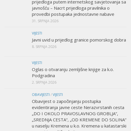
prijedloga putem internetskog savjetovanja sa
javnošću – Nacrt prijedloga pravilnika o
provedbi postupaka jednostavne nabave
31. SRPNJA 2026
VIJESTI
Javni uvid u prijedlog granice pomorskog dobra
8. SRPNJA 2026
VIJESTI
Oglas o otvaranju zemljišne knjige za k.o.
Podgradina
2. SRPNJA 2026
OBAVIJESTI
/
VIJESTI
Obavijest o započinjanju postupka
evidentiranja javne ceste Nerazvrstanih cesta
„DO I OKOLO PRAVOSLAVNOG GROBLJA“,
„SREDNJA CESTA“, „OD KREMENE DO SOLINA“
u naselju Kremena u k.o. Kremena u katastarski