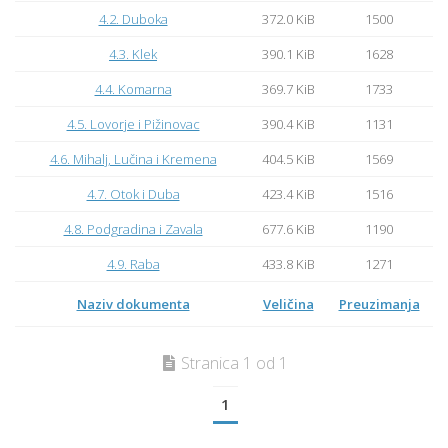
4.2. Duboka
372.0 KiB
1500
4.3. Klek
390.1 KiB
1628
4.4. Komarna
369.7 KiB
1733
4.5. Lovorje i Pižinovac
390.4 KiB
1131
4.6. Mihalj, Lučina i Kremena
404.5 KiB
1569
4.7. Otok i Duba
423.4 KiB
1516
4.8. Podgradina i Zavala
677.6 KiB
1190
4.9. Raba
433.8 KiB
1271
Naziv dokumenta
Veličina
Preuzimanja
Stranica 1 od 1
1