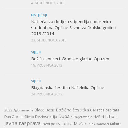
4. STUDENOGA 2013
NATJEČAJI
Natječaj za dodjelu stipendija nadarenim
studentima Općine Slivno za školsku godinu
2013./2014.
23. STUDENOGA 2013
VIJESTI
Božićni koncert Gradske glazbe Opuzen
19. PROSINCA 2013
VIJESTI
Blagdanska čestitka Načelnika Općine
24. PROSINCA 2013
Božićna čestitka
Blace
Ceratitis capitata
2022
Božić
Aglomeracija
Duba
Izbori
Dezinsekcija
HAPIH
Dan Općine Slivno
e-Savjetovanje
Javna rasprava
Jurica Mušan
Javni poziv
Kultura
Klek
komarci