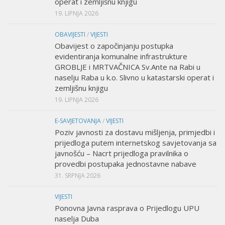
operat i zemljišnu knjigu
19. LIPNJA 2026
OBAVIJESTI
/
VIJESTI
Obavijest o započinjanju postupka
evidentiranja komunalne infrastrukture
GROBLJE i MRTVAČNICA Sv.Ante na Rabi u
naselju Raba u k.o. Slivno u katastarski operat i
zemljišnu knjigu
19. LIPNJA 2026
E-SAVJETOVANJA
/
VIJESTI
Poziv javnosti za dostavu mišljenja, primjedbi i
prijedloga putem internetskog savjetovanja sa
javnošću – Nacrt prijedloga pravilnika o
provedbi postupaka jednostavne nabave
31. SRPNJA 2026
VIJESTI
Ponovna Javna rasprava o Prijedlogu UPU
naselja Duba