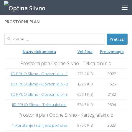
content
Skip to content
PROSTORNI PLAN
Pretraži:
Naziv dokumenta
Veličina
Preuzimanja
Prostorni plan Općine Slivno - Tekstualni dio
IiD PPUO Slivno - Obvezni dio - 1
233.2 KiB
3927
IiD PPUO Slivno - Obvezni dio - 2
139.9 KiB
1625
IiD PPUO Slivno - Obvezni dio - 3
659.1 KiB
2182
IiD PPUO Slivno - Tekstualni dio
534.5 KiB
3594
Prostorni plan Općine Slivno - Kartografski dio
1. Korištenje i namjena površina
876.0 KiB
3023