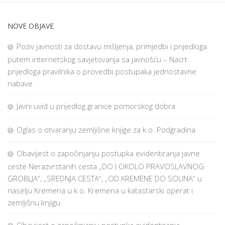
NOVE OBJAVE
Poziv javnosti za dostavu mišljenja, primjedbi i prijedloga
putem internetskog savjetovanja sa javnošću – Nacrt
prijedloga pravilnika o provedbi postupaka jednostavne
nabave
Javni uvid u prijedlog granice pomorskog dobra
Oglas o otvaranju zemljišne knjige za k.o. Podgradina
Obavijest o započinjanju postupka evidentiranja javne
ceste Nerazvrstanih cesta „DO I OKOLO PRAVOSLAVNOG
GROBLJA“, „SREDNJA CESTA“, „OD KREMENE DO SOLINA“ u
naselju Kremena u k.o. Kremena u katastarski operat i
zemljišnu knjigu
Obavijest o započinjanju postupka evidentiranja