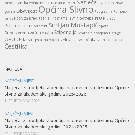
Natječaj
Mediteranska voćna muha
Mjesni odbori
Načelnik
Nova
Općina Slivno
Obavijest
godina
Podgradina
Pomorski
Poziv za predlaganje Programa javnih potreba
PPU
servis
Proračun
Smiljan Mustapić
Prostorni plan
referent
Sport
Stipendije
Sredozemna voćna muha
Strateška procjena
Udruge
UPU
Uskrs
Vlaka
Velika Gospa
Utjecaj na okoliš
zemljišne knjige
Čestitka
NATJEČAJI
NATJEČAJI
/
VIJESTI
Natječaj za dodjelu stipendija nadarenim studentima Općine
Slivno za akademsku godinu 2025/2026
1. STUDENOGA 2025
NATJEČAJI
/
VIJESTI
Natječaj za dodjelu stipendija nadarenim studentima Općine
Slivno za akademsku godinu 2024./2025.
25. LISTOPADA 2024