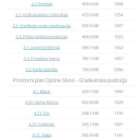
2.1. Promet
459.6 KiB
1368
2.2. Vodoopskrba i odvodnja
472.6 KiB
1254
2.3. Uređenje voda i melioracija
503.9 KiB
1097
2.4. Pošta i telekomunikacije
404.6 KiB
1022
3.1. Uvjeti korištenja
599.7 KiB
1362
3.2. Posebne mjere
783.1 KiB
1457
3.3. Karta staništa
753.0 KiB
3266
Prostorni plan Općine Slivno - Građevinska područja
4.1. Blace
429.7 KiB
1960
4.10. Slivno Ravno
363.8 KiB
1329
4.11. Trn
348.1 KiB
1195
4.12. Tuštevac
345.1 KiB
1007
4.13. Vlaka
343.4 KiB
1141