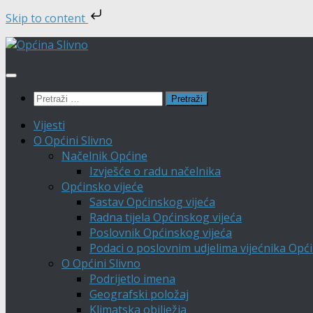
Skip to content
Skip
to
content
Pretraži:
Vijesti
O Općini Slivno
Načelnik Općine
Izvješće o radu načelnika
Općinsko vijeće
Sastav Općinskog vijeća
Radna tijela Općinskog vijeća
Poslovnik Općinskog vijeća
Podaci o poslovnim udjelima vijećnika Opći
O Općini Slivno
Podrijetlo imena
Geografski položaj
Klimatska obilježja