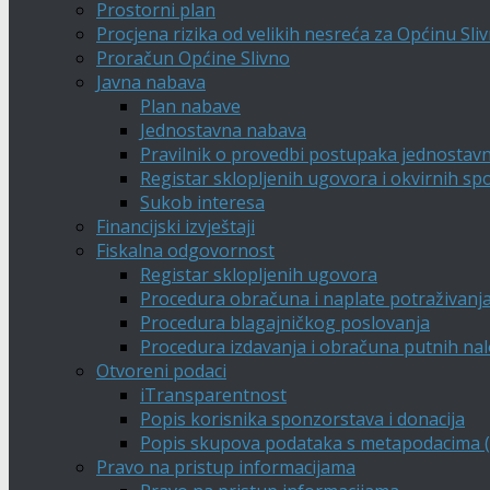
Prostorni plan
Procjena rizika od velikih nesreća za Općinu Sli
Proračun Općine Slivno
Javna nabava
Plan nabave
Jednostavna nabava
Pravilnik o provedbi postupaka jednostav
Registar sklopljenih ugovora i okvirnih s
Sukob interesa
Financijski izvještaji
Fiskalna odgovornost
Registar sklopljenih ugovora
Procedura obračuna i naplate potraživanj
Procedura blagajničkog poslovanja
Procedura izdavanja i obračuna putnih na
Otvoreni podaci
iTransparentnost
Popis korisnika sponzorstava i donacija
Popis skupova podataka s metapodacima (A
Pravo na pristup informacijama