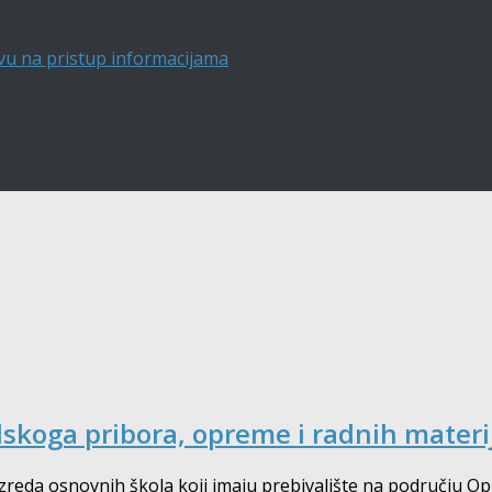
vu na pristup informacijama
lskoga pribora, opreme i radnih materi
 razreda osnovnih škola koji imaju prebivalište na području O