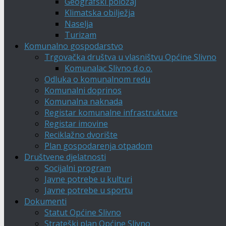
Geografski položaj
Klimatska obilježja
Naselja
Turizam
Komunalno gospodarstvo
Trgovačka društva u vlasništvu Općine Slivno
Komunalac Slivno d.o.o.
Odluka o komunalnom redu
Komunalni doprinos
Komunalna naknada
Registar komunalne infrastrukture
Registar imovine
Reciklažno dvorište
Plan gospodarenja otpadom
Društvene djelatnosti
Socijalni program
Javne potrebe u kulturi
Javne potrebe u sportu
Dokumenti
Statut Općine Slivno
Strateški plan Općine Slivno