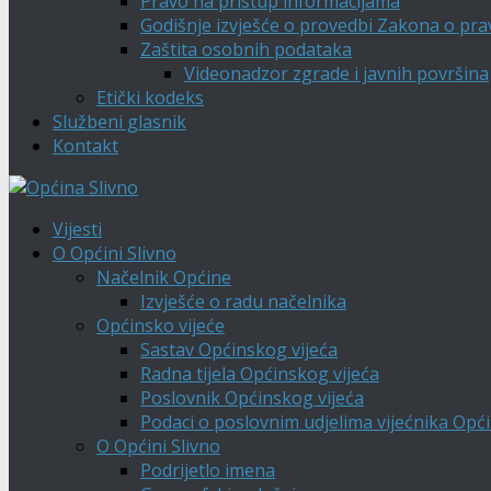
Pravo na pristup informacijama
Godišnje izvješće o provedbi Zakona o pra
Zaštita osobnih podataka
Videonadzor zgrade i javnih površina
Etički kodeks
Službeni glasnik
Kontakt
Vijesti
O Općini Slivno
Načelnik Općine
Izvješće o radu načelnika
Općinsko vijeće
Sastav Općinskog vijeća
Radna tijela Općinskog vijeća
Poslovnik Općinskog vijeća
Podaci o poslovnim udjelima vijećnika Opći
O Općini Slivno
Podrijetlo imena