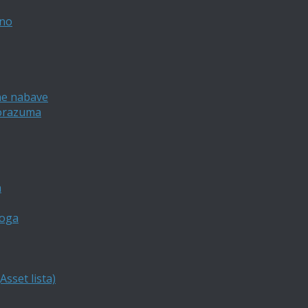
vno
ne nabave
porazuma
a
loga
sset lista)