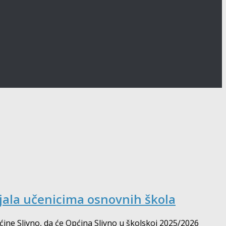
jala učenicima osnovnih škola
pćine Slivno, da će Općina Slivno u školskoj 2025/2026