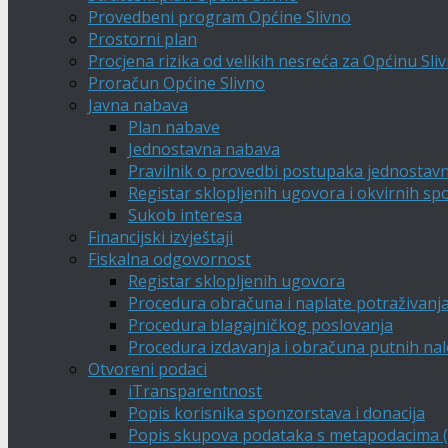
Provedbeni program Općine Slivno
Prostorni plan
Procjena rizika od velikih nesreća za Općinu Sli
Proračun Općine Slivno
Javna nabava
Plan nabave
Jednostavna nabava
Pravilnik o provedbi postupaka jednostav
Registar sklopljenih ugovora i okvirnih s
Sukob interesa
Financijski izvještaji
Fiskalna odgovornost
Registar sklopljenih ugovora
Procedura obračuna i naplate potraživanj
Procedura blagajničkog poslovanja
Procedura izdavanja i obračuna putnih na
Otvoreni podaci
iTransparentnost
Popis korisnika sponzorstava i donacija
Popis skupova podataka s metapodacima (A