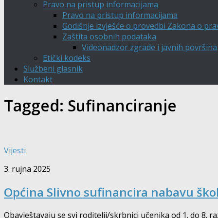
Pravo na pristup informacijama
Pravo na pristup informacijama
Godišnje izvješće o provedbi Zakona o pra
Zaštita osobnih podataka
Videonadzor zgrade i javnih površina
Etički kodeks
Službeni glasnik
Kontakt
Tagged:
Sufinanciranje
Vijesti
3. rujna 2025
Općina Slivno sufinancira nabavu ško
Obavještavaju se svi roditelji/skrbnici učenika od 1. do 8.