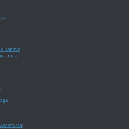
vno
ne nabave
porazuma
a
loga
sset lista)