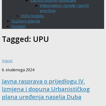
Zaštita osobnih podataka
Videonadzor zgrade i javnih
površina
Etički kodeks
Službeni glasnik
Kontakt
Tagged:
UPU
Vijesti
6. studenoga 2024
Javna rasprava o prijedlogu IV.
Izmjena i dopuna Urbanističkog
plana uređenja naselja Duba