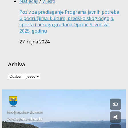
Natječaji
/
Vijesti
Poziv za predlaganje Programa javnih potreba
u područjima: kulture, predškolskog odgoja,
sporta i udruga građana Općine Slivno za
2025. godinu
27. rujna 2024
Arhiva
Arhiva