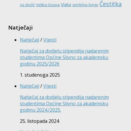
Čestitka
Vlaka
Velika Gospa
na okoliš
zemljišne knjige
Natječaji
Natječaji
/
Vijesti
Natječaj za dodjelu stipendija nadarenim
studentima Općine Slivno za akademsku
godinu 2025/2026
1. studenoga 2025
Natječaji
/
Vijesti
Natječaj za dodjelu stipendija nadarenim
studentima Općine Slivno za akademsku
godinu 2024./2025.
25. listopada 2024