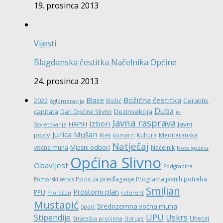
19. prosinca 2013
Vijesti
Blagdanska čestitka Načelnika Općine
24. prosinca 2013
Božićna čestitka
Blace
Ceratitis
2022
Božić
Aglomeracija
Duba
capitata
Dezinsekcija
Dan Općine Slivno
e-
Javna rasprava
Izbori
HAPIH
Javni
Savjetovanje
Jurica Mušan
poziv
Kultura
Mediteranska
Klek
komarci
Natječaj
voćna muha
Mjesni odbori
Načelnik
Nova godina
Općina Slivno
Obavijest
Podgradina
Poziv za predlaganje Programa javnih potreba
Pomorski servis
Smiljan
Prostorni plan
PPU
Proračun
referent
Mustapić
Sredozemna voćna muha
Sport
UPU
Stipendije
Uskrs
Utjecaj
Strateška procjena
Udruge