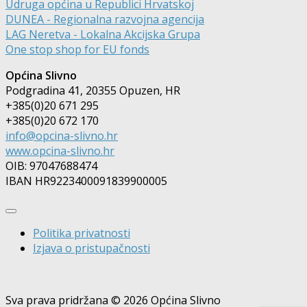
Udruga općina u Republici Hrvatskoj
DUNEA - Regionalna razvojna agencija
LAG Neretva - Lokalna Akcijska Grupa
One stop shop for EU fonds
Općina Slivno
Podgradina 41, 20355 Opuzen, HR
+385(0)20 671 295
+385(0)20 672 170
info@opcina-slivno.hr
www.opcina-slivno.hr
OIB: 97047688474
IBAN HR9223400091839900005
Politika privatnosti
Izjava o pristupačnosti
Sva prava pridržana © 2026 Općina Slivno