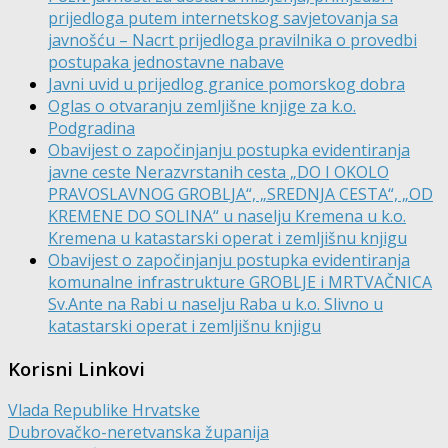
prijedloga putem internetskog savjetovanja sa
javnošću – Nacrt prijedloga pravilnika o provedbi
postupaka jednostavne nabave
Javni uvid u prijedlog granice pomorskog dobra
Oglas o otvaranju zemljišne knjige za k.o.
Podgradina
Obavijest o započinjanju postupka evidentiranja
javne ceste Nerazvrstanih cesta „DO I OKOLO
PRAVOSLAVNOG GROBLJA“, „SREDNJA CESTA“, „OD
KREMENE DO SOLINA“ u naselju Kremena u k.o.
Kremena u katastarski operat i zemljišnu knjigu
Obavijest o započinjanju postupka evidentiranja
komunalne infrastrukture GROBLJE i MRTVAČNICA
Sv.Ante na Rabi u naselju Raba u k.o. Slivno u
katastarski operat i zemljišnu knjigu
Korisni Linkovi
Vlada Republike Hrvatske
Dubrovačko-neretvanska županija