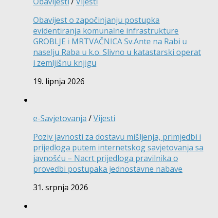
Obavijesti
/
Vijesti
Obavijest o započinjanju postupka
evidentiranja komunalne infrastrukture
GROBLJE i MRTVAČNICA Sv.Ante na Rabi u
naselju Raba u k.o. Slivno u katastarski operat
i zemljišnu knjigu
19. lipnja 2026
e-Savjetovanja
/
Vijesti
Poziv javnosti za dostavu mišljenja, primjedbi i
prijedloga putem internetskog savjetovanja sa
javnošću – Nacrt prijedloga pravilnika o
provedbi postupaka jednostavne nabave
31. srpnja 2026