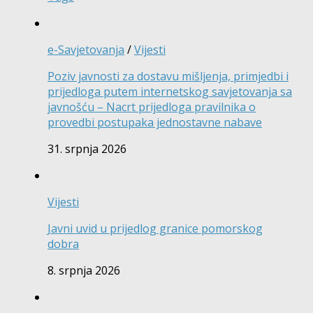
e-Savjetovanja
/
Vijesti
Poziv javnosti za dostavu mišljenja, primjedbi i
prijedloga putem internetskog savjetovanja sa
javnošću – Nacrt prijedloga pravilnika o
provedbi postupaka jednostavne nabave
31. srpnja 2026
Vijesti
Javni uvid u prijedlog granice pomorskog
dobra
8. srpnja 2026