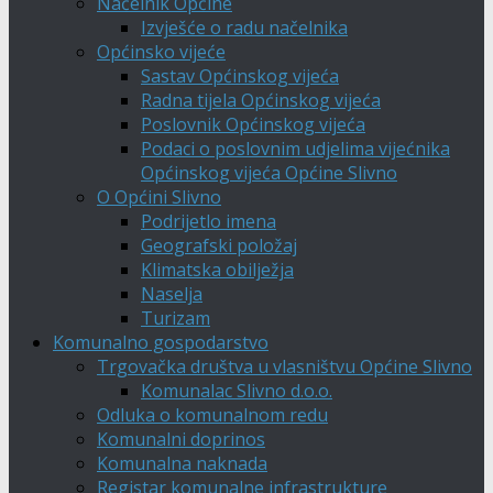
Načelnik Općine
Izvješće o radu načelnika
Općinsko vijeće
Sastav Općinskog vijeća
Radna tijela Općinskog vijeća
Poslovnik Općinskog vijeća
Podaci o poslovnim udjelima vijećnika
Općinskog vijeća Općine Slivno
O Općini Slivno
Podrijetlo imena
Geografski položaj
Klimatska obilježja
Naselja
Turizam
Komunalno gospodarstvo
Trgovačka društva u vlasništvu Općine Slivno
Komunalac Slivno d.o.o.
Odluka o komunalnom redu
Komunalni doprinos
Komunalna naknada
Registar komunalne infrastrukture