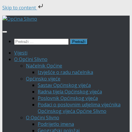
Skip to content
Skip
to
content
Pretraži:
Vijesti
O Općini Slivno
Načelnik Općine
Izvješće o radu načelnika
Općinsko vijeće
Sastav Općinskog vijeća
Radna tijela Općinskog vijeća
Poslovnik Općinskog vijeća
Podaci o poslovnim udjelima vijećnika
Općinskog vijeća Općine Slivno
O Općini Slivno
Podrijetlo imena
Geografski položaj