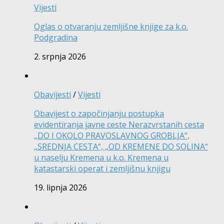
Vijesti
Oglas o otvaranju zemljišne knjige za k.o.
Podgradina
2. srpnja 2026
Obavijesti
/
Vijesti
Obavijest o započinjanju postupka
evidentiranja javne ceste Nerazvrstanih cesta
„DO I OKOLO PRAVOSLAVNOG GROBLJA“,
„SREDNJA CESTA“, „OD KREMENE DO SOLINA“
u naselju Kremena u k.o. Kremena u
katastarski operat i zemljišnu knjigu
19. lipnja 2026