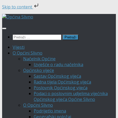
Skip to content
Skip
to
content
Pretraži:
Vijesti
O Općini Slivno
Načelnik Općine
Izvješće o radu načelnika
Općinsko vijeće
Sastav Općinskog vijeća
Radna tijela Općinskog vijeća
Poslovnik Općinskog vijeća
Podaci o poslovnim udjelima vijećnika
Općinskog vijeća Općine Slivno
O Općini Slivno
Podrijetlo imena
Geografski položaj