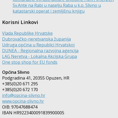
Sv.Ante na Rabi u naselju Raba u k.o. Slivno u
katastarski operat i zemljišnu knjigu
Korisni Linkovi
Vlada Republike Hrvatske
Dubrovačko-neretvanska županija
Udruga općina u Republici Hrvatskoj
DUNEA - Regionalna razvojna agencija
LAG Neretva - Lokalna Akcijska Grupa
One stop shop for EU fonds
Općina Slivno
Podgradina 41, 20355 Opuzen, HR
+385(0)20 671 295
+385(0)20 672 170
info@opcina-slivno.hr
www.opcina-slivno.hr
OIB: 97047688474
IBAN HR9223400091839900005