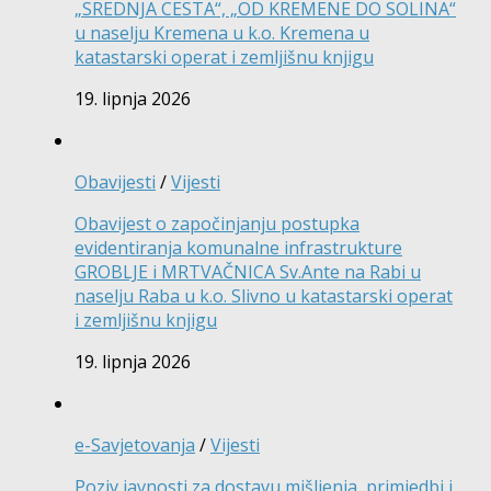
„SREDNJA CESTA“, „OD KREMENE DO SOLINA“
u naselju Kremena u k.o. Kremena u
katastarski operat i zemljišnu knjigu
19. lipnja 2026
Obavijesti
/
Vijesti
Obavijest o započinjanju postupka
evidentiranja komunalne infrastrukture
GROBLJE i MRTVAČNICA Sv.Ante na Rabi u
naselju Raba u k.o. Slivno u katastarski operat
i zemljišnu knjigu
19. lipnja 2026
e-Savjetovanja
/
Vijesti
Poziv javnosti za dostavu mišljenja, primjedbi i