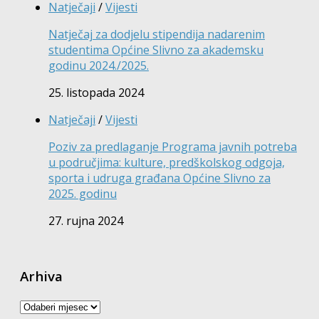
Natječaji
/
Vijesti
Natječaj za dodjelu stipendija nadarenim
studentima Općine Slivno za akademsku
godinu 2024./2025.
25. listopada 2024
Natječaji
/
Vijesti
Poziv za predlaganje Programa javnih potreba
u područjima: kulture, predškolskog odgoja,
sporta i udruga građana Općine Slivno za
2025. godinu
27. rujna 2024
Arhiva
Arhiva