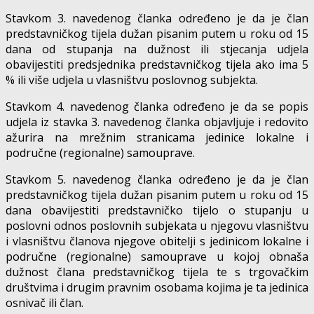
Stavkom 3. navedenog članka određeno je da je član
predstavničkog tijela dužan pisanim putem u roku od 15
dana od stupanja na dužnost ili stjecanja udjela
obavijestiti predsjednika predstavničkog tijela ako ima 5
% ili više udjela u vlasništvu poslovnog subjekta.
Stavkom 4. navedenog članka određeno je da se popis
udjela iz stavka 3. navedenog članka objavljuje i redovito
ažurira na mrežnim stranicama jedinice lokalne i
područne (regionalne) samouprave.
Stavkom 5. navedenog članka određeno je da je član
predstavničkog tijela dužan pisanim putem u roku od 15
dana obavijestiti predstavničko tijelo o stupanju u
poslovni odnos poslovnih subjekata u njegovu vlasništvu
i vlasništvu članova njegove obitelji s jedinicom lokalne i
područne (regionalne) samouprave u kojoj obnaša
dužnost člana predstavničkog tijela te s trgovačkim
društvima i drugim pravnim osobama kojima je ta jedinica
osnivač ili član.