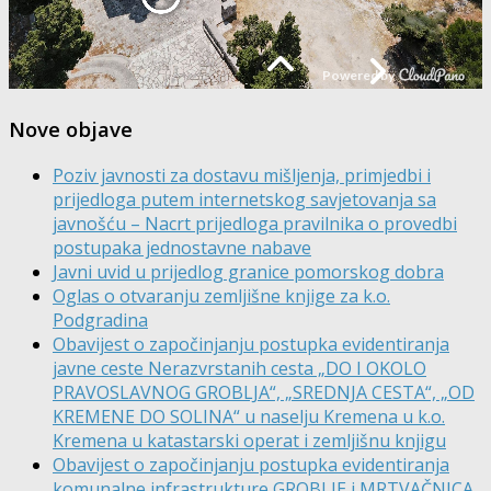
Nove objave
Poziv javnosti za dostavu mišljenja, primjedbi i
prijedloga putem internetskog savjetovanja sa
javnošću – Nacrt prijedloga pravilnika o provedbi
postupaka jednostavne nabave
Javni uvid u prijedlog granice pomorskog dobra
Oglas o otvaranju zemljišne knjige za k.o.
Podgradina
Obavijest o započinjanju postupka evidentiranja
javne ceste Nerazvrstanih cesta „DO I OKOLO
PRAVOSLAVNOG GROBLJA“, „SREDNJA CESTA“, „OD
KREMENE DO SOLINA“ u naselju Kremena u k.o.
Kremena u katastarski operat i zemljišnu knjigu
Obavijest o započinjanju postupka evidentiranja
komunalne infrastrukture GROBLJE i MRTVAČNICA