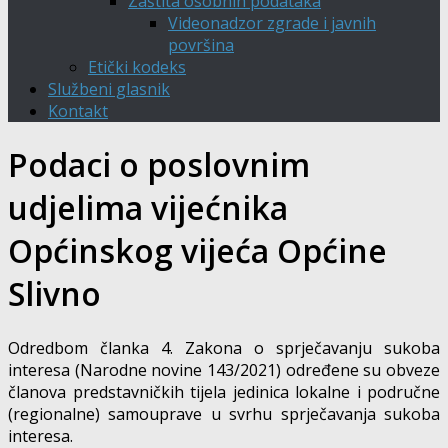
Zaštita osobnih podataka
Videonadzor zgrade i javnih
površina
Etički kodeks
Službeni glasnik
Kontakt
Podaci o poslovnim
udjelima vijećnika
Općinskog vijeća Općine
Slivno
Odredbom članka 4. Zakona o sprječavanju sukoba
interesa (Narodne novine 143/2021) određene su obveze
članova predstavničkih tijela jedinica lokalne i područne
(regionalne) samouprave u svrhu sprječavanja sukoba
interesa.