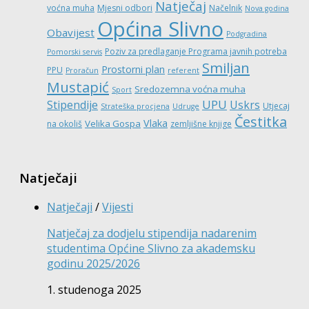
Natječaj
voćna muha
Mjesni odbori
Načelnik
Nova godina
Općina Slivno
Obavijest
Podgradina
Poziv za predlaganje Programa javnih potreba
Pomorski servis
Smiljan
Prostorni plan
PPU
Proračun
referent
Mustapić
Sredozemna voćna muha
Sport
UPU
Stipendije
Uskrs
Utjecaj
Strateška procjena
Udruge
Čestitka
Vlaka
Velika Gospa
na okoliš
zemljišne knjige
Natječaji
Natječaji
/
Vijesti
Natječaj za dodjelu stipendija nadarenim
studentima Općine Slivno za akademsku
godinu 2025/2026
1. studenoga 2025