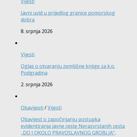
Vijesti
Javni uvid u prijedlog granice pomorskog
dobra
8. srpnja 2026
Vijesti
Oglas o otvaranju zemljišne knjige za k.o.
Podgradina
2. srpnja 2026
Obavijesti
/
Vijesti
Obavijest o započinjanju postupka
evidentiranja javne ceste Nerazvrstanih cesta
„DO I OKOLO PRAVOSLAVNOG GROBLJA“,