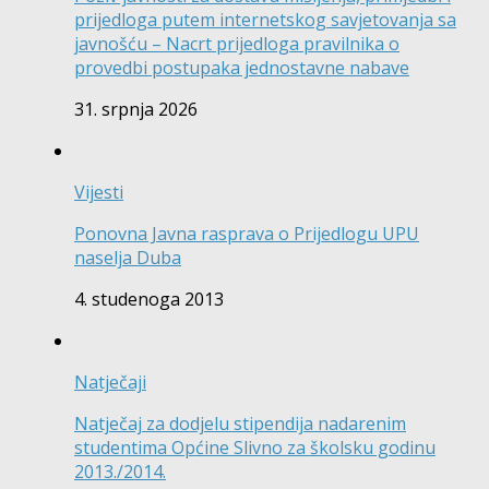
prijedloga putem internetskog savjetovanja sa
javnošću – Nacrt prijedloga pravilnika o
provedbi postupaka jednostavne nabave
31. srpnja 2026
Vijesti
Ponovna Javna rasprava o Prijedlogu UPU
naselja Duba
4. studenoga 2013
Natječaji
Natječaj za dodjelu stipendija nadarenim
studentima Općine Slivno za školsku godinu
2013./2014.