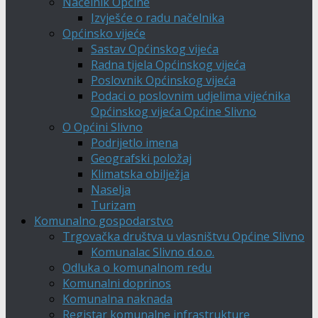
Načelnik Općine
Izvješće o radu načelnika
Općinsko vijeće
Sastav Općinskog vijeća
Radna tijela Općinskog vijeća
Poslovnik Općinskog vijeća
Podaci o poslovnim udjelima vijećnika
Općinskog vijeća Općine Slivno
O Općini Slivno
Podrijetlo imena
Geografski položaj
Klimatska obilježja
Naselja
Turizam
Komunalno gospodarstvo
Trgovačka društva u vlasništvu Općine Slivno
Komunalac Slivno d.o.o.
Odluka o komunalnom redu
Komunalni doprinos
Komunalna naknada
Registar komunalne infrastrukture