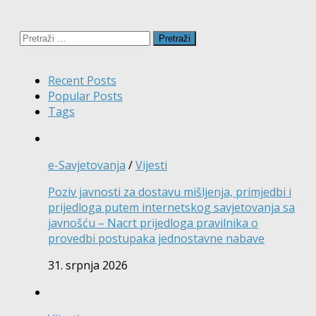
Pretraži:
Recent Posts
Popular Posts
Tags
e-Savjetovanja
/
Vijesti
Poziv javnosti za dostavu mišljenja, primjedbi i
prijedloga putem internetskog savjetovanja sa
javnošću – Nacrt prijedloga pravilnika o
provedbi postupaka jednostavne nabave
31. srpnja 2026