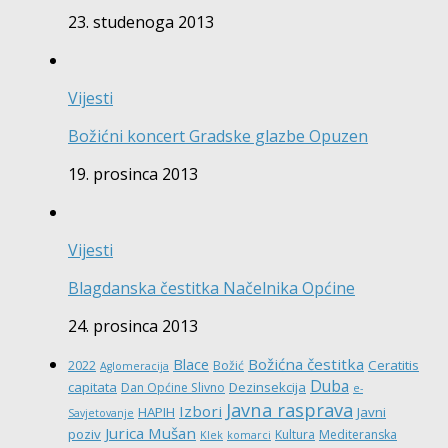
23. studenoga 2013
Vijesti
Božićni koncert Gradske glazbe Opuzen
19. prosinca 2013
Vijesti
Blagdanska čestitka Načelnika Općine
24. prosinca 2013
Božićna čestitka
Blace
Ceratitis
2022
Božić
Aglomeracija
Duba
capitata
Dezinsekcija
Dan Općine Slivno
e-
Javna rasprava
Izbori
HAPIH
Javni
Savjetovanje
Jurica Mušan
poziv
Kultura
Mediteranska
Klek
komarci