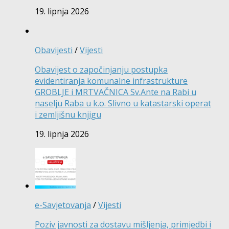
19. lipnja 2026
Obavijesti
/
Vijesti
Obavijest o započinjanju postupka
evidentiranja komunalne infrastrukture
GROBLJE i MRTVAČNICA Sv.Ante na Rabi u
naselju Raba u k.o. Slivno u katastarski operat
i zemljišnu knjigu
19. lipnja 2026
e-Savjetovanja
/
Vijesti
Poziv javnosti za dostavu mišljenja, primjedbi i