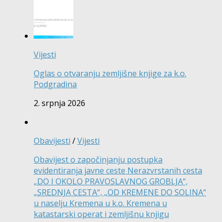
Vijesti
Oglas o otvaranju zemljišne knjige za k.o.
Podgradina
2. srpnja 2026
Obavijesti
/
Vijesti
Obavijest o započinjanju postupka
evidentiranja javne ceste Nerazvrstanih cesta
„DO I OKOLO PRAVOSLAVNOG GROBLJA“,
„SREDNJA CESTA“, „OD KREMENE DO SOLINA“
u naselju Kremena u k.o. Kremena u
katastarski operat i zemljišnu knjigu