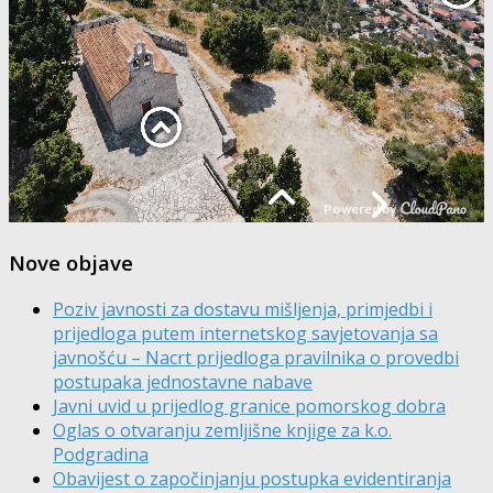
Nove objave
Poziv javnosti za dostavu mišljenja, primjedbi i
prijedloga putem internetskog savjetovanja sa
javnošću – Nacrt prijedloga pravilnika o provedbi
postupaka jednostavne nabave
Javni uvid u prijedlog granice pomorskog dobra
Oglas o otvaranju zemljišne knjige za k.o.
Podgradina
Obavijest o započinjanju postupka evidentiranja