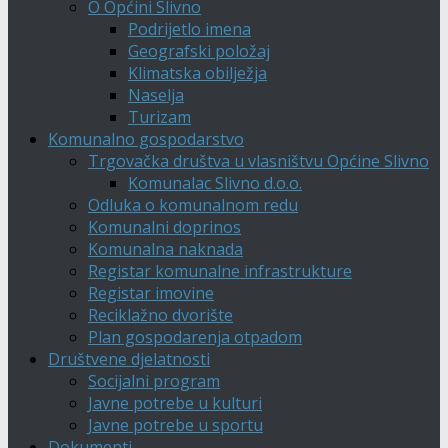
O Općini Slivno
Podrijetlo imena
Geografski položaj
Klimatska obilježja
Naselja
Turizam
Komunalno gospodarstvo
Trgovačka društva u vlasništvu Općine Slivno
Komunalac Slivno d.o.o.
Odluka o komunalnom redu
Komunalni doprinos
Komunalna naknada
Registar komunalne infrastrukture
Registar imovine
Reciklažno dvorište
Plan gospodarenja otpadom
Društvene djelatnosti
Socijalni program
Javne potrebe u kulturi
Javne potrebe u sportu
Dokumenti