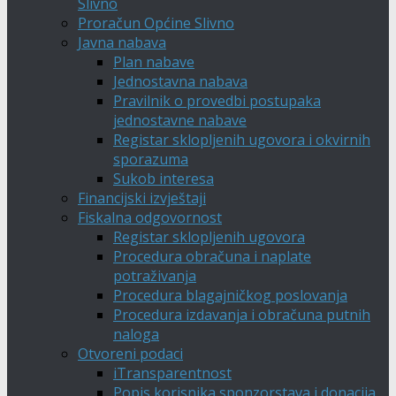
Slivno
Proračun Općine Slivno
Javna nabava
Plan nabave
Jednostavna nabava
Pravilnik o provedbi postupaka
jednostavne nabave
Registar sklopljenih ugovora i okvirnih
sporazuma
Sukob interesa
Financijski izvještaji
Fiskalna odgovornost
Registar sklopljenih ugovora
Procedura obračuna i naplate
potraživanja
Procedura blagajničkog poslovanja
Procedura izdavanja i obračuna putnih
naloga
Otvoreni podaci
iTransparentnost
Popis korisnika sponzorstava i donacija