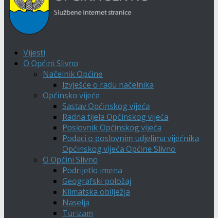
Vijesti
O Općini Slivno
Načelnik Općine
Izvješće o radu načelnika
Općinsko vijeće
Sastav Općinskog vijeća
Radna tijela Općinskog vijeća
Poslovnik Općinskog vijeća
Podaci o poslovnim udjelima vijećnika
Općinskog vijeća Općine Slivno
O Općini Slivno
Podrijetlo imena
Geografski položaj
Klimatska obilježja
Naselja
Turizam