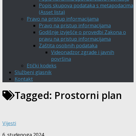
Popis skupova podataka s metapodacima
(Asset lista)
Pravo na pristup informacijama
Pravo na pristup informacijama
Godišnje izvješće o provedbi Zakona o
pravu na pristup informacijama
Zaštita osobnih podataka
Videonadzor zgrade i javnih
površina
Etički kodeks
Službeni glasnik
Kontakt
Tagged:
Prostorni plan
Vijesti
6. studenoga 2024