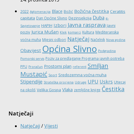
Božićna čestitka
Blace
Ceratitis
2022
Božić
Aglomeracija
Duba
capitata
Dezinsekcija
Dan Općine Slivno
e-
Javna rasprava
Izbori
HAPIH
Javni
Savjetovanje
Jurica Mušan
poziv
Kultura
Mediteranska
Klek
komarci
Natječaj
voćna muha
Mjesni odbori
Načelnik
Nova godina
Općina Slivno
Obavijest
Podgradina
Poziv za predlaganje Programa javnih potreba
Pomorski servis
Smiljan
Prostorni plan
PPU
Proračun
referent
Mustapić
Sredozemna voćna muha
Sport
UPU
Stipendije
Uskrs
Utjecaj
Strateška procjena
Udruge
Čestitka
Vlaka
Velika Gospa
na okoliš
zemljišne knjige
Natječaji
Natječaji
/
Vijesti