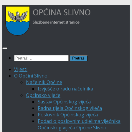
Skip to
Skip
content
to
content
Pretraži:
Vijesti
O Općini Slivno
Načelnik Općine
Izvješće o radu načelnika
Općinsko vijeće
Sastav Općinskog vijeća
Radna tijela Općinskog vijeća
Poslovnik Općinskog vijeća
Podaci o poslovnim udjelima vijećnika
Općinskog vijeća Općine Slivno