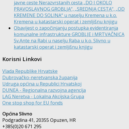
javne ceste Nerazvrstanih cesta „DO I OKOLO
PRAVOSLAVNOG GROBLJA“, „SREDNJA CESTA“, „OD
KREMENE DO SOLINA“ u naselju Kremena u k.o.
Kremena u katastarski operat i zemljišnu knjigu
Obavijest o započinjanju postupka evidentiranja
komunalne infrastrukture GROBLJE i MRTVAČNICA
Sv.Ante na Rabi u naselju Raba u k.o. Slivno u
katastarski operat i zemljišnu knjigu
Korisni Linkovi
Vlada Republike Hrvatske
Dubrovačko-neretvanska županija
Udruga općina u Republici Hrvatskoj
DUNEA - Regionalna razvojna agencija
LAG Neretva - Lokalna Akcijska Grupa
One stop shop for EU fonds
Općina Slivno
Podgradina 41, 20355 Opuzen, HR
+385(0)20 671 295