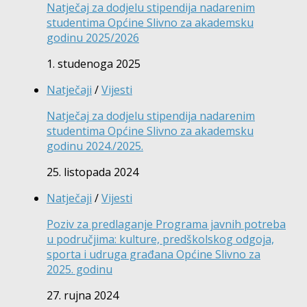
Natječaj za dodjelu stipendija nadarenim
studentima Općine Slivno za akademsku
godinu 2025/2026
1. studenoga 2025
Natječaji
/
Vijesti
Natječaj za dodjelu stipendija nadarenim
studentima Općine Slivno za akademsku
godinu 2024./2025.
25. listopada 2024
Natječaji
/
Vijesti
Poziv za predlaganje Programa javnih potreba
u područjima: kulture, predškolskog odgoja,
sporta i udruga građana Općine Slivno za
2025. godinu
27. rujna 2024