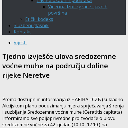
Zaštita osobnih podataka
Videonadzor zgrade i javnih
površina
Etički kodeks
Službeni glasnik
Kontakt
Vijesti
Tjedno izvješće ulova sredozemne
voćne muhe na području doline
rijeke Neretve
Prema dostupnim informacija iz HAPIHA –CZB (sukladno
Akcijskom planu poduzimanju mjera sprječavanja širenja
i suzbijanja Sredozemne voćne muhe (Ceratitis capitata)
informiramo sve poljoprivredne proizvođače o ulovu
sredozemne voćne za 42. tjedan (10.10.-17.10.) na