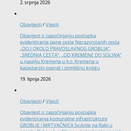
2. srpnja 2026
Obavijesti
/
Vijesti
Obavijest o započinjanju postupka
evidentiranja javne ceste Nerazvrstanih cesta
„DO I OKOLO PRAVOSLAVNOG GROBLJA“,
„SREDNJA CESTA“, „OD KREMENE DO SOLINA“
u naselju Kremena u k.o. Kremena u
katastarski operat i zemljišnu knjigu
19. lipnja 2026
Obavijesti
/
Vijesti
Obavijest o započinjanju postupka
evidentiranja komunalne infrastrukture
GROBLJE i MRTVAČNICA Sv.Ante na Rabi u