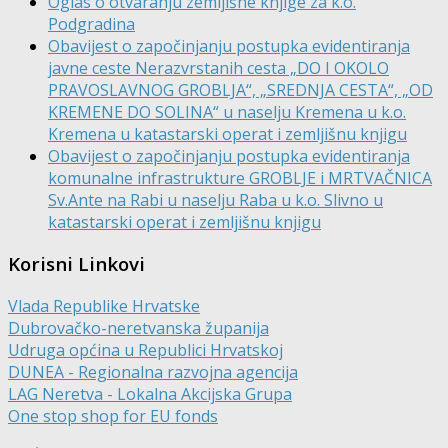
Oglas o otvaranju zemljišne knjige za k.o.
Podgradina
Obavijest o započinjanju postupka evidentiranja
javne ceste Nerazvrstanih cesta „DO I OKOLO
PRAVOSLAVNOG GROBLJA“, „SREDNJA CESTA“, „OD
KREMENE DO SOLINA“ u naselju Kremena u k.o.
Kremena u katastarski operat i zemljišnu knjigu
Obavijest o započinjanju postupka evidentiranja
komunalne infrastrukture GROBLJE i MRTVAČNICA
Sv.Ante na Rabi u naselju Raba u k.o. Slivno u
katastarski operat i zemljišnu knjigu
Korisni Linkovi
Vlada Republike Hrvatske
Dubrovačko-neretvanska županija
Udruga općina u Republici Hrvatskoj
DUNEA - Regionalna razvojna agencija
LAG Neretva - Lokalna Akcijska Grupa
One stop shop for EU fonds