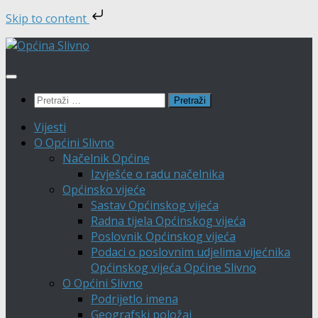
Skip to content
Skip
to
content
Pretraži:
Vijesti
O Općini Slivno
Načelnik Općine
Izvješće o radu načelnika
Općinsko vijeće
Sastav Općinskog vijeća
Radna tijela Općinskog vijeća
Poslovnik Općinskog vijeća
Podaci o poslovnim udjelima vijećnika
Općinskog vijeća Općine Slivno
O Općini Slivno
Podrijetlo imena
Geografski položaj