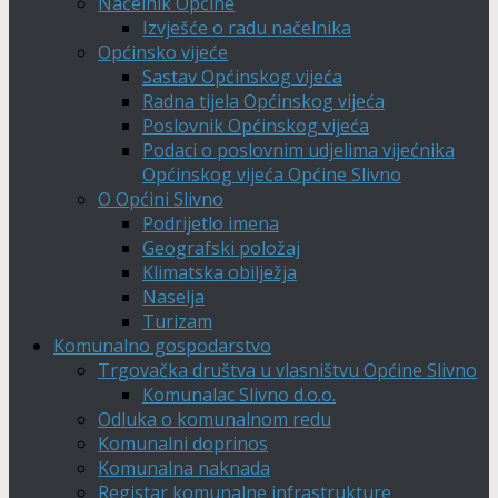
Načelnik Općine
Izvješće o radu načelnika
Općinsko vijeće
Sastav Općinskog vijeća
Radna tijela Općinskog vijeća
Poslovnik Općinskog vijeća
Podaci o poslovnim udjelima vijećnika
Općinskog vijeća Općine Slivno
O Općini Slivno
Podrijetlo imena
Geografski položaj
Klimatska obilježja
Naselja
Turizam
Komunalno gospodarstvo
Trgovačka društva u vlasništvu Općine Slivno
Komunalac Slivno d.o.o.
Odluka o komunalnom redu
Komunalni doprinos
Komunalna naknada
Registar komunalne infrastrukture