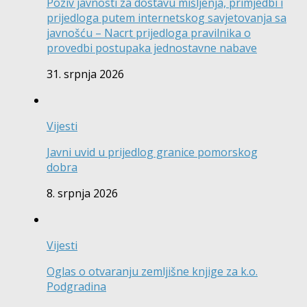
Poziv javnosti za dostavu mišljenja, primjedbi i
prijedloga putem internetskog savjetovanja sa
javnošću – Nacrt prijedloga pravilnika o
provedbi postupaka jednostavne nabave
31. srpnja 2026
Vijesti
Javni uvid u prijedlog granice pomorskog
dobra
8. srpnja 2026
Vijesti
Oglas o otvaranju zemljišne knjige za k.o.
Podgradina