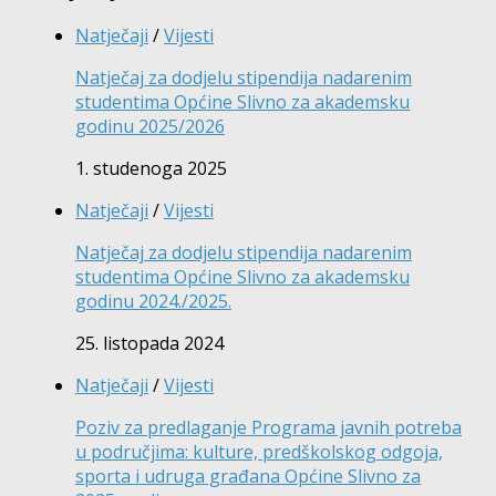
Natječaji
/
Vijesti
Natječaj za dodjelu stipendija nadarenim
studentima Općine Slivno za akademsku
godinu 2025/2026
1. studenoga 2025
Natječaji
/
Vijesti
Natječaj za dodjelu stipendija nadarenim
studentima Općine Slivno za akademsku
godinu 2024./2025.
25. listopada 2024
Natječaji
/
Vijesti
Poziv za predlaganje Programa javnih potreba
u područjima: kulture, predškolskog odgoja,
sporta i udruga građana Općine Slivno za