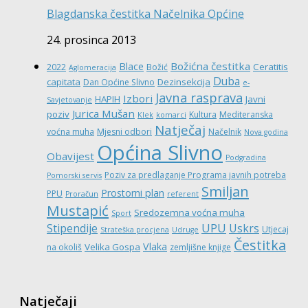
Blagdanska čestitka Načelnika Općine
24. prosinca 2013
Božićna čestitka
Blace
Ceratitis
2022
Božić
Aglomeracija
Duba
capitata
Dezinsekcija
Dan Općine Slivno
e-
Javna rasprava
Izbori
HAPIH
Javni
Savjetovanje
Jurica Mušan
poziv
Kultura
Mediteranska
Klek
komarci
Natječaj
voćna muha
Mjesni odbori
Načelnik
Nova godina
Općina Slivno
Obavijest
Podgradina
Poziv za predlaganje Programa javnih potreba
Pomorski servis
Smiljan
Prostorni plan
PPU
Proračun
referent
Mustapić
Sredozemna voćna muha
Sport
UPU
Stipendije
Uskrs
Utjecaj
Strateška procjena
Udruge
Čestitka
Vlaka
Velika Gospa
na okoliš
zemljišne knjige
Natječaji