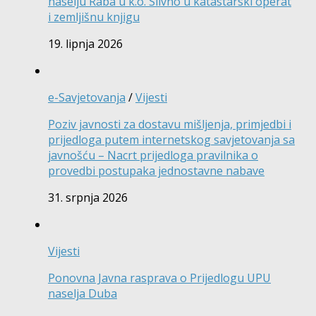
naselju Raba u k.o. Slivno u katastarski operat
i zemljišnu knjigu
19. lipnja 2026
e-Savjetovanja
/
Vijesti
Poziv javnosti za dostavu mišljenja, primjedbi i
prijedloga putem internetskog savjetovanja sa
javnošću – Nacrt prijedloga pravilnika o
provedbi postupaka jednostavne nabave
31. srpnja 2026
Vijesti
Ponovna Javna rasprava o Prijedlogu UPU
naselja Duba