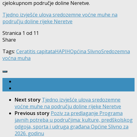
cjelokupnom područje doline Neretve.
Tjedno izvješće ulova sredozemne voćne muhe na
području doline rijeke Neretve
Stranica 1 od 1
1
Share
Tags:
Ceratitis capitata
HAPIH
Općina Slivno
Sredozemna
voćna muha
Next story
Tjedno izvješće ulova sredozemne
voćne muhe na području doline rijeke Neretve
Previous story
Poziv za predlaganje Programa
javnih potreba u područjima: kulture, predškolskog
odgoja, sporta i udruga građana Općine Slivno za
2026. godinu