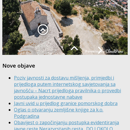
Nove objave
Poziv javnosti za dostavu mišljenja, primjedbi i
prijedloga putem internetskog savjetovanja sa
javnošću – Nacrt prijedloga pravilnika o provedbi
postupaka jednostavne nabave
Javni uvid u prijedlog granice pomorskog dobra
Oglas o otvaranju zemljišne knjige za k.o.
Podgradina
Obavijest o započinjanju postupka evidentiranja
javne ceste Nerazvrstanih cesta „DO I OKOLO