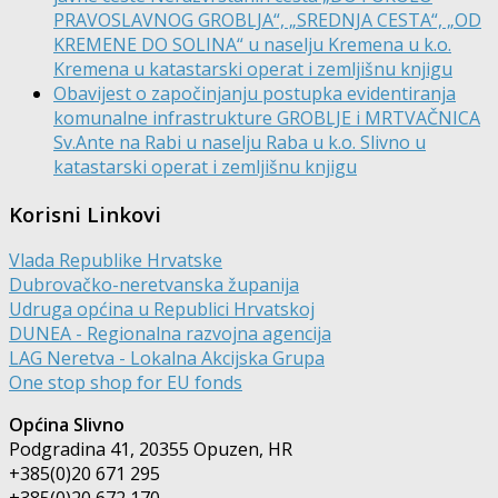
PRAVOSLAVNOG GROBLJA“, „SREDNJA CESTA“, „OD
KREMENE DO SOLINA“ u naselju Kremena u k.o.
Kremena u katastarski operat i zemljišnu knjigu
Obavijest o započinjanju postupka evidentiranja
komunalne infrastrukture GROBLJE i MRTVAČNICA
Sv.Ante na Rabi u naselju Raba u k.o. Slivno u
katastarski operat i zemljišnu knjigu
Korisni Linkovi
Vlada Republike Hrvatske
Dubrovačko-neretvanska županija
Udruga općina u Republici Hrvatskoj
DUNEA - Regionalna razvojna agencija
LAG Neretva - Lokalna Akcijska Grupa
One stop shop for EU fonds
Općina Slivno
Podgradina 41, 20355 Opuzen, HR
+385(0)20 671 295