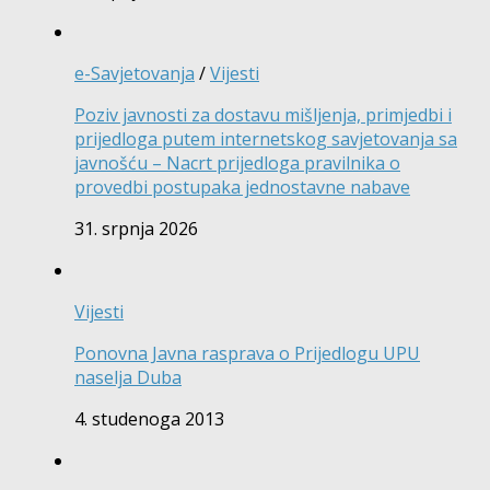
e-Savjetovanja
/
Vijesti
Poziv javnosti za dostavu mišljenja, primjedbi i
prijedloga putem internetskog savjetovanja sa
javnošću – Nacrt prijedloga pravilnika o
provedbi postupaka jednostavne nabave
31. srpnja 2026
Vijesti
Ponovna Javna rasprava o Prijedlogu UPU
naselja Duba
4. studenoga 2013