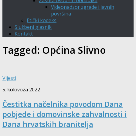
Zaštita osobnih podataka
Videonadzor zgrade i javnih
površina
Etički kodeks
Službeni glasnik
Kontakt
Tagged:
Općina Slivno
Vijesti
5. kolovoza 2022
Čestitka načelnika povodom Dana
pobjede i domovinske zahvalnosti i
Dana hrvatskih branitelja