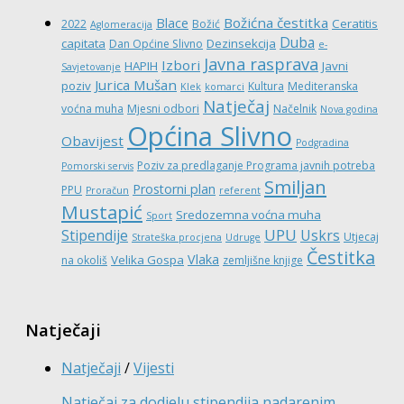
Božićna čestitka
Blace
Ceratitis
2022
Božić
Aglomeracija
Duba
capitata
Dezinsekcija
Dan Općine Slivno
e-
Javna rasprava
Izbori
HAPIH
Javni
Savjetovanje
Jurica Mušan
poziv
Kultura
Mediteranska
Klek
komarci
Natječaj
voćna muha
Mjesni odbori
Načelnik
Nova godina
Općina Slivno
Obavijest
Podgradina
Poziv za predlaganje Programa javnih potreba
Pomorski servis
Smiljan
Prostorni plan
PPU
Proračun
referent
Mustapić
Sredozemna voćna muha
Sport
UPU
Stipendije
Uskrs
Utjecaj
Strateška procjena
Udruge
Čestitka
Vlaka
Velika Gospa
na okoliš
zemljišne knjige
Natječaji
Natječaji
/
Vijesti
Natječaj za dodjelu stipendija nadarenim