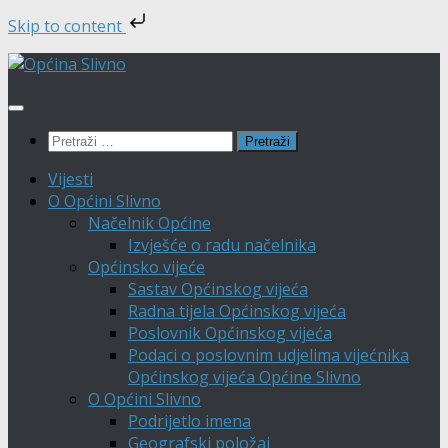
Skip to content
Skip
to
content
Pretraži:
Vijesti
O Općini Slivno
Načelnik Općine
Izvješće o radu načelnika
Općinsko vijeće
Sastav Općinskog vijeća
Radna tijela Općinskog vijeća
Poslovnik Općinskog vijeća
Podaci o poslovnim udjelima vijećnika
Općinskog vijeća Općine Slivno
O Općini Slivno
Podrijetlo imena
Geografski položaj