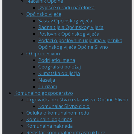
Načelnik Općine
Izvješće o radu načelnika
Općinsko vijeće
Sastav Općinskog vijeća
Radna tijela Općinskog vijeća
Poslovnik Općinskog vijeća
Podaci o poslovnim udjelima vijećnika
Općinskog vijeća Općine Slivno
O Općini Slivno
Podrijetlo imena
Geografski položaj
Klimatska obilježja
Naselja
Turizam
Komunalno gospodarstvo
Trgovačka društva u vlasništvu Općine Slivno
Komunalac Slivno d.o.o.
Odluka o komunalnom redu
Komunalni doprinos
Komunalna naknada
Registar komunalne infrastrukture