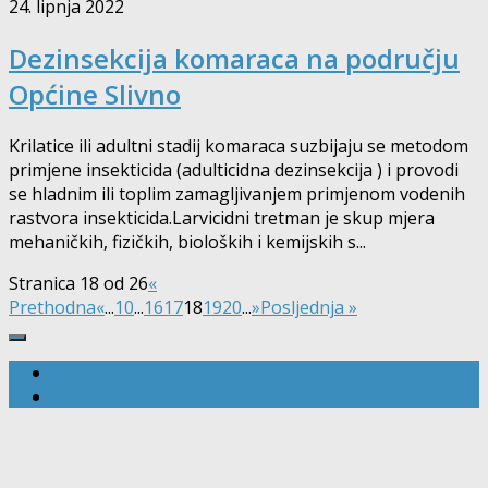
24. lipnja 2022
Dezinsekcija komaraca na području
Općine Slivno
Krilatice ili adultni stadij komaraca suzbijaju se metodom
primjene insekticida (adulticidna dezinsekcija ) i provodi
se hladnim ili toplim zamagljivanjem primjenom vodenih
rastvora insekticida.Larvicidni tretman je skup mjera
mehaničkih, fizičkih, bioloških i kemijskih s...
Stranica 18 od 26
«
Prethodna
«
...
10
...
16
17
18
19
20
...
»
Posljednja »