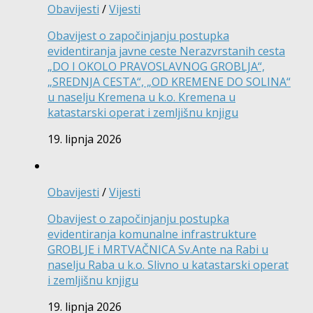
Obavijesti
/
Vijesti
Obavijest o započinjanju postupka
evidentiranja javne ceste Nerazvrstanih cesta
„DO I OKOLO PRAVOSLAVNOG GROBLJA“,
„SREDNJA CESTA“, „OD KREMENE DO SOLINA“
u naselju Kremena u k.o. Kremena u
katastarski operat i zemljišnu knjigu
19. lipnja 2026
Obavijesti
/
Vijesti
Obavijest o započinjanju postupka
evidentiranja komunalne infrastrukture
GROBLJE i MRTVAČNICA Sv.Ante na Rabi u
naselju Raba u k.o. Slivno u katastarski operat
i zemljišnu knjigu
19. lipnja 2026