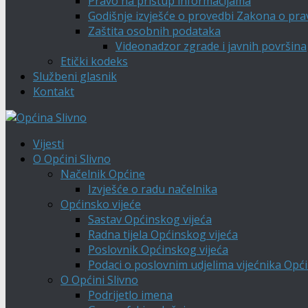
Pravo na pristup informacijama
Godišnje izvješće o provedbi Zakona o pra
Zaštita osobnih podataka
Videonadzor zgrade i javnih površina
Etički kodeks
Službeni glasnik
Kontakt
Vijesti
O Općini Slivno
Načelnik Općine
Izvješće o radu načelnika
Općinsko vijeće
Sastav Općinskog vijeća
Radna tijela Općinskog vijeća
Poslovnik Općinskog vijeća
Podaci o poslovnim udjelima vijećnika Opći
O Općini Slivno
Podrijetlo imena