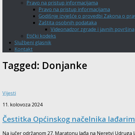
Pravo na pristup informacijama
Pravo na pristup informacijama
Godišnje izvješće o provedbi Zakona o pra
Zaštita osobnih podataka
Videonadzor zgrade i javnih površina
Etički kodeks
Službeni glasnik
Kontakt
Tagged:
Donjanke
Vijesti
11. kolovoza 2024
Čestitka Općinskog načelnika lađarim
Na jučer održanom 27. Maratonu lađa na Neretvi Udruga lađ