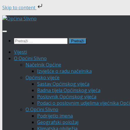
Skip to content
Skip
to
content
Pretraži:
Vijesti
O Općini Slivno
Načelnik Općine
Izvješće o radu načelnika
Općinsko vijeće
Sastav Općinskog vijeća
Radna tijela Općinskog vijeća
Poslovnik Općinskog vijeća
Podaci o poslovnim udjelima vijećnika Opći
O Općini Slivno
Podrijetlo imena
Geografski položaj
Klimatska obilježja