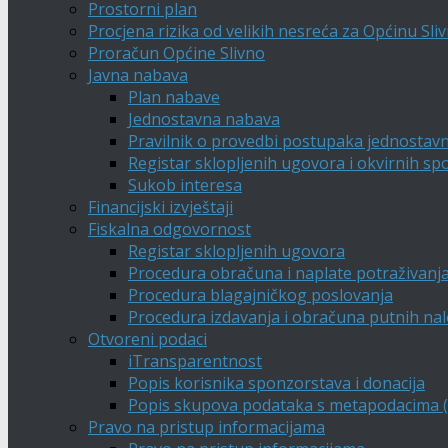
Prostorni plan
Procjena rizika od velikih nesreća za Općinu Sli
Proračun Općine Slivno
Javna nabava
Plan nabave
Jednostavna nabava
Pravilnik o provedbi postupaka jednostav
Registar sklopljenih ugovora i okvirnih s
Sukob interesa
Financijski izvještaji
Fiskalna odgovornost
Registar sklopljenih ugovora
Procedura obračuna i naplate potraživanj
Procedura blagajničkog poslovanja
Procedura izdavanja i obračuna putnih na
Otvoreni podaci
iTransparentnost
Popis korisnika sponzorstava i donacija
Popis skupova podataka s metapodacima (A
Pravo na pristup informacijama