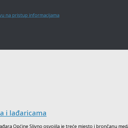
vu na pristup informacijama
a i lađaricama
ara Općine Slivno osvojila je treće mjesto i brončanu medal