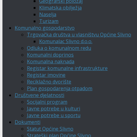
Geografski položaj
Klimatska obilježja
Naselja
Turizam
Komunalno gospodarstvo
Trgovačka društva u vlasništvu Općine Slivno
Komunalac Slivno d.o.o.
Odluka o komunalnom redu
Komunalni doprinos
Komunalna naknada
Registar komunalne infrastrukture
Registar imovine
Reciklažno dvorište
Plan gospodarenja otpadom
Društvene djelatnosti
Socijalni program
Javne potrebe u kulturi
Javne potrebe u sportu
Dokumenti
Statut Općine Slivno
Strateški plan Općine Slivno