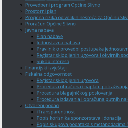
Provedbeni program Općine Slivno
Prostorni plan
Procjena rizika od velikih nesreća za Općinu Sli
Proračun Općine Slivno
Javna nabava
Plan nabave
Jednostavna nabava
Pravilnik o provedbi postupaka jednostav
Registar sklopljenih ugovora i okvirnih s
Sukob interesa
Financijski izvještaji
Fiskalna odgovornost
Registar sklopljenih ugovora
Procedura obračuna i naplate potraživanj
Procedura blagajničkog poslovanja
Procedura izdavanja i obračuna putnih na
Otvoreni podaci
iTransparentnost
Popis korisnika sponzorstava i donacija
Popis skupova podataka s metapodacima (A