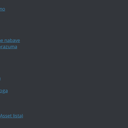
vno
ne nabave
porazuma
a
loga
sset lista)