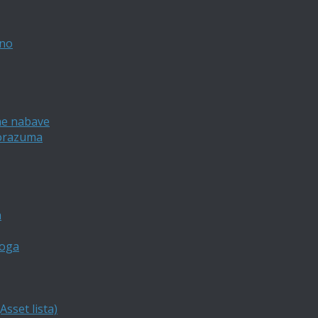
vno
ne nabave
porazuma
a
loga
sset lista)