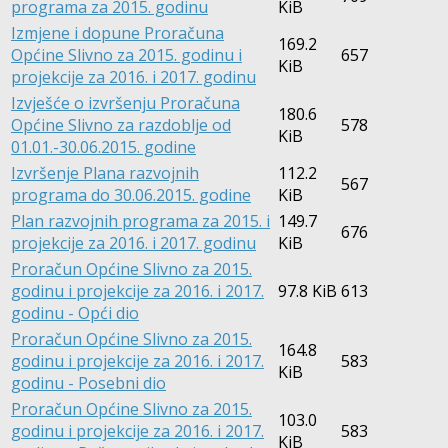
programa za 2015. godinu
KiB
Izmjene i dopune Proračuna
169.2
Općine Slivno za 2015. godinu i
657
KiB
projekcije za 2016. i 2017. godinu
Izvješće o izvršenju Proračuna
180.6
Općine Slivno za razdoblje od
578
KiB
01.01.-30.06.2015. godine
Izvršenje Plana razvojnih
112.2
567
programa do 30.06.2015. godine
KiB
Plan razvojnih programa za 2015. i
149.7
676
projekcije za 2016. i 2017. godinu
KiB
Proračun Općine Slivno za 2015.
godinu i projekcije za 2016. i 2017.
97.8 KiB
613
godinu - Opći dio
Proračun Općine Slivno za 2015.
164.8
godinu i projekcije za 2016. i 2017.
583
KiB
godinu - Posebni dio
Proračun Općine Slivno za 2015.
103.0
godinu i projekcije za 2016. i 2017.
583
KiB