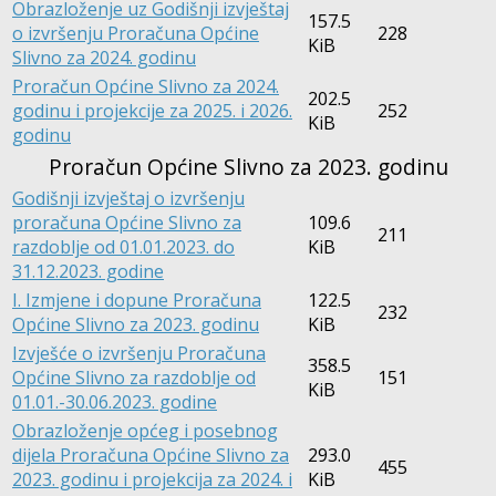
Obrazloženje uz Godišnji izvještaj
157.5
o izvršenju Proračuna Općine
228
KiB
Slivno za 2024. godinu
Proračun Općine Slivno za 2024.
202.5
godinu i projekcije za 2025. i 2026.
252
KiB
godinu
Proračun Općine Slivno za 2023. godinu
Godišnji izvještaj o izvršenju
proračuna Općine Slivno za
109.6
211
razdoblje od 01.01.2023. do
KiB
31.12.2023. godine
I. Izmjene i dopune Proračuna
122.5
232
Općine Slivno za 2023. godinu
KiB
Izvješće o izvršenju Proračuna
358.5
Općine Slivno za razdoblje od
151
KiB
01.01.-30.06.2023. godine
Obrazloženje općeg i posebnog
dijela Proračuna Općine Slivno za
293.0
455
2023. godinu i projekcija za 2024. i
KiB