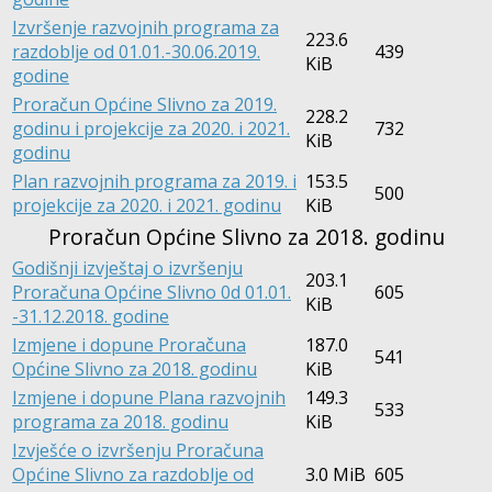
Izvršenje razvojnih programa za
223.6
razdoblje od 01.01.-30.06.2019.
439
KiB
godine
Proračun Općine Slivno za 2019.
228.2
godinu i projekcije za 2020. i 2021.
732
KiB
godinu
Plan razvojnih programa za 2019. i
153.5
500
projekcije za 2020. i 2021. godinu
KiB
Proračun Općine Slivno za 2018. godinu
Godišnji izvještaj o izvršenju
203.1
Proračuna Općine Slivno 0d 01.01.
605
KiB
-31.12.2018. godine
Izmjene i dopune Proračuna
187.0
541
Općine Slivno za 2018. godinu
KiB
Izmjene i dopune Plana razvojnih
149.3
533
programa za 2018. godinu
KiB
Izvješće o izvršenju Proračuna
Općine Slivno za razdoblje od
3.0 MiB
605