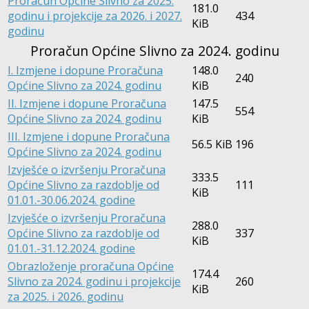
Proračun Općine Slivno za 2025.
181.0
godinu i projekcije za 2026. i 2027.
434
KiB
godinu
Proračun Općine Slivno za 2024. godinu
I. Izmjene i dopune Proračuna
148.0
240
Općine Slivno za 2024. godinu
KiB
II. Izmjene i dopune Proračuna
147.5
554
Općine Slivno za 2024. godinu
KiB
III. Izmjene i dopune Proračuna
56.5 KiB
196
Općine Slivno za 2024. godinu
Izvješće o izvršenju Proračuna
333.5
Općine Slivno za razdoblje od
111
KiB
01.01.-30.06.2024. godine
Izvješće o izvršenju Proračuna
288.0
Općine Slivno za razdoblje od
337
KiB
01.01.-31.12.2024. godine
Obrazloženje proračuna Općine
174.4
Slivno za 2024. godinu i projekcije
260
KiB
za 2025. i 2026. godinu