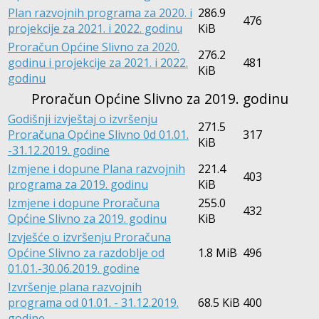
Plan razvojnih programa za 2020. i
286.9
476
projekcije za 2021. i 2022. godinu
KiB
Proračun Općine Slivno za 2020.
276.2
godinu i projekcije za 2021. i 2022.
481
KiB
godinu
Proračun Općine Slivno za 2019. godinu
Godišnji izvještaj o izvršenju
271.5
Proračuna Općine Slivno 0d 01.01.
317
KiB
-31.12.2019. godine
Izmjene i dopune Plana razvojnih
221.4
403
programa za 2019. godinu
KiB
Izmjene i dopune Proračuna
255.0
432
Općine Slivno za 2019. godinu
KiB
Izvješće o izvršenju Proračuna
Općine Slivno za razdoblje od
1.8 MiB
496
01.01.-30.06.2019. godine
Izvršenje plana razvojnih
programa od 01.01. - 31.12.2019.
68.5 KiB
400
godine