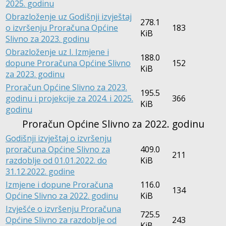
2025. godinu
Obrazloženje uz Godišnji izvještaj
278.1
o izvršenju Proračuna Općine
183
KiB
Slivno za 2023. godinu
Obrazloženje uz I. Izmjene i
188.0
dopune Proračuna Općine Slivno
152
KiB
za 2023. godinu
Proračun Općine Slivno za 2023.
195.5
godinu i projekcije za 2024. i 2025.
366
KiB
godinu
Proračun Općine Slivno za 2022. godinu
Godišnji izvještaj o izvršenju
proračuna Općine Slivno za
409.0
211
razdoblje od 01.01.2022. do
KiB
31.12.2022. godine
Izmjene i dopune Proračuna
116.0
134
Općine Slivno za 2022. godinu
KiB
Izvješće o izvršenju Proračuna
725.5
Općine Slivno za razdoblje od
243
KiB