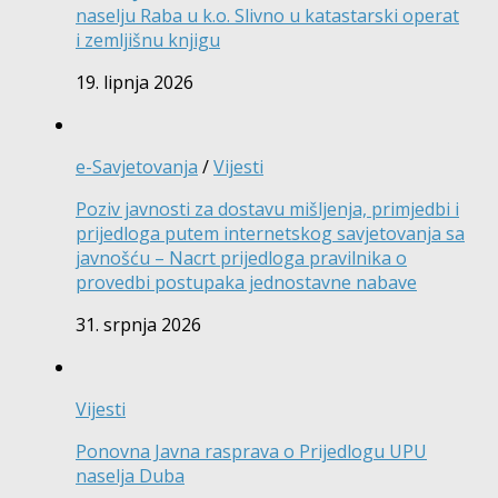
naselju Raba u k.o. Slivno u katastarski operat
i zemljišnu knjigu
19. lipnja 2026
e-Savjetovanja
/
Vijesti
Poziv javnosti za dostavu mišljenja, primjedbi i
prijedloga putem internetskog savjetovanja sa
javnošću – Nacrt prijedloga pravilnika o
provedbi postupaka jednostavne nabave
31. srpnja 2026
Vijesti
Ponovna Javna rasprava o Prijedlogu UPU
naselja Duba