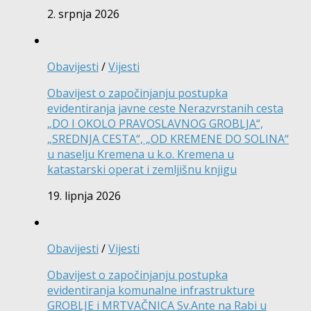
2. srpnja 2026
Obavijesti
/
Vijesti
Obavijest o započinjanju postupka
evidentiranja javne ceste Nerazvrstanih cesta
„DO I OKOLO PRAVOSLAVNOG GROBLJA“,
„SREDNJA CESTA“, „OD KREMENE DO SOLINA“
u naselju Kremena u k.o. Kremena u
katastarski operat i zemljišnu knjigu
19. lipnja 2026
Obavijesti
/
Vijesti
Obavijest o započinjanju postupka
evidentiranja komunalne infrastrukture
GROBLJE i MRTVAČNICA Sv.Ante na Rabi u