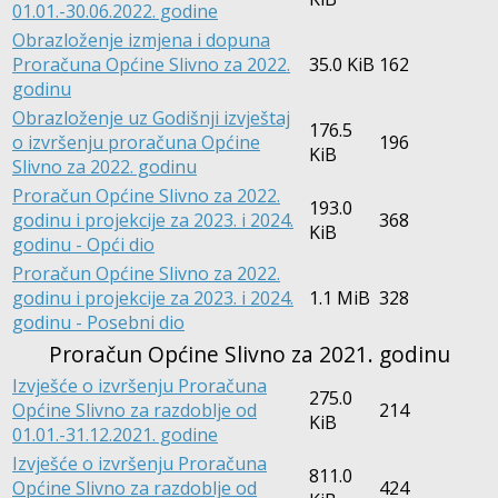
01.01.-30.06.2022. godine
Obrazloženje izmjena i dopuna
Proračuna Općine Slivno za 2022.
35.0 KiB
162
godinu
Obrazloženje uz Godišnji izvještaj
176.5
o izvršenju proračuna Općine
196
KiB
Slivno za 2022. godinu
Proračun Općine Slivno za 2022.
193.0
godinu i projekcije za 2023. i 2024.
368
KiB
godinu - Opći dio
Proračun Općine Slivno za 2022.
godinu i projekcije za 2023. i 2024.
1.1 MiB
328
godinu - Posebni dio
Proračun Općine Slivno za 2021. godinu
Izvješće o izvršenju Proračuna
275.0
Općine Slivno za razdoblje od
214
KiB
01.01.-31.12.2021. godine
Izvješće o izvršenju Proračuna
811.0
Općine Slivno za razdoblje od
424