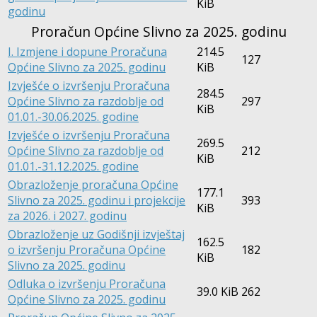
KiB
godinu
Proračun Općine Slivno za 2025. godinu
I. Izmjene i dopune Proračuna
214.5
127
Općine Slivno za 2025. godinu
KiB
Izvješće o izvršenju Proračuna
284.5
Općine Slivno za razdoblje od
297
KiB
01.01.-30.06.2025. godine
Izvješće o izvršenju Proračuna
269.5
Općine Slivno za razdoblje od
212
KiB
01.01.-31.12.2025. godine
Obrazloženje proračuna Općine
177.1
Slivno za 2025. godinu i projekcije
393
KiB
za 2026. i 2027. godinu
Obrazloženje uz Godišnji izvještaj
162.5
o izvršenju Proračuna Općine
182
KiB
Slivno za 2025. godinu
Odluka o izvršenju Proračuna
39.0 KiB
262
Općine Slivno za 2025. godinu