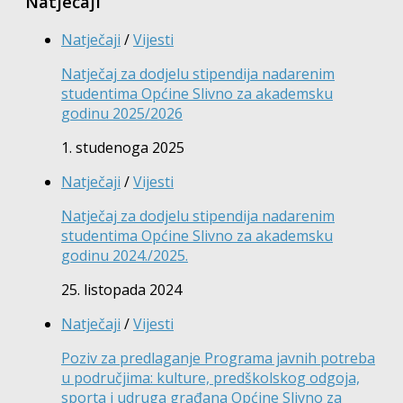
Natječaji
Natječaji
/
Vijesti
Natječaj za dodjelu stipendija nadarenim
studentima Općine Slivno za akademsku
godinu 2025/2026
1. studenoga 2025
Natječaji
/
Vijesti
Natječaj za dodjelu stipendija nadarenim
studentima Općine Slivno za akademsku
godinu 2024./2025.
25. listopada 2024
Natječaji
/
Vijesti
Poziv za predlaganje Programa javnih potreba
u područjima: kulture, predškolskog odgoja,
sporta i udruga građana Općine Slivno za