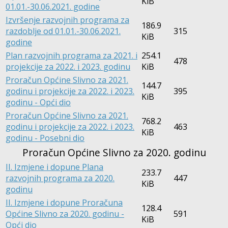
KiB
01.01.-30.06.2021. godine
Izvršenje razvojnih programa za
186.9
razdoblje od 01.01.-30.06.2021.
315
KiB
godine
Plan razvojnih programa za 2021. i
254.1
478
projekcije za 2022. i 2023. godinu
KiB
Proračun Općine Slivno za 2021.
144.7
godinu i projekcije za 2022. i 2023.
395
KiB
godinu - Opći dio
Proračun Općine Slivno za 2021.
768.2
godinu i projekcije za 2022. i 2023.
463
KiB
godinu - Posebni dio
Proračun Općine Slivno za 2020. godinu
II. Izmjene i dopune Plana
233.7
razvojnih programa za 2020.
447
KiB
godinu
II. Izmjene i dopune Proračuna
128.4
Općine Slivno za 2020. godinu -
591
KiB
Opći dio