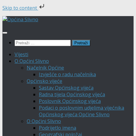
Skip to content
Skip
to
content
Pretraži:
Vijesti
O Općini Slivno
Načelnik Općine
Izvješće o radu načelnika
Općinsko vijeće
Sastav Općinskog vijeća
Radna tijela Općinskog vijeća
Poslovnik Općinskog vijeća
Podaci o poslovnim udjelima vijećnika
Općinskog vijeća Općine Slivno
O Općini Slivno
Podrijetlo imena
Geografski položaj