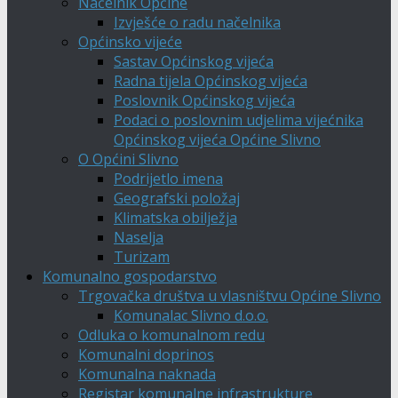
Načelnik Općine
Izvješće o radu načelnika
Općinsko vijeće
Sastav Općinskog vijeća
Radna tijela Općinskog vijeća
Poslovnik Općinskog vijeća
Podaci o poslovnim udjelima vijećnika
Općinskog vijeća Općine Slivno
O Općini Slivno
Podrijetlo imena
Geografski položaj
Klimatska obilježja
Naselja
Turizam
Komunalno gospodarstvo
Trgovačka društva u vlasništvu Općine Slivno
Komunalac Slivno d.o.o.
Odluka o komunalnom redu
Komunalni doprinos
Komunalna naknada
Registar komunalne infrastrukture