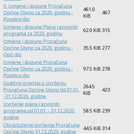
II. Izmjene i dopune Proračuna
461.0
Općine Slivno za 2020. godinu -
467
KiB
Posebni dio
Izmjene i dopune Plana razvojnih
62.0 KiB
315
programa za 2020. godinu
Izmjene i dopune Proračuna
Općine Slivno za 2020. godinu -
35.5 KiB
277
Opći dio
Izmjene i dopune Proračuna
Općine Slivno za 2020. godinu -
97.5 KiB
278
Posebni dio
Godišnji izvještaj o izvršenju
264.5
Proračuna Općine Slivno 0d 01.01.
423
KiB
-31.12.2020. godine
Izvršenje plana razvojnih
programa od 01.01. - 31.12.2020.
58.5 KiB
239
godine
Obrazloženje izvršenja Proračuna
44.5 KiB
314
Općine Slivno 31.12.2020. godine