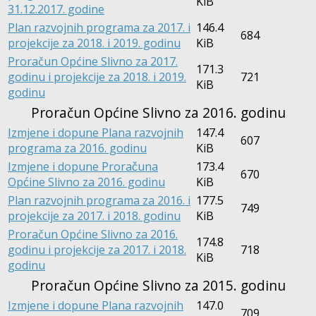
KiB
31.12.2017. godine
Plan razvojnih programa za 2017. i
146.4
684
projekcije za 2018. i 2019. godinu
KiB
Proračun Općine Slivno za 2017.
171.3
godinu i projekcije za 2018. i 2019.
721
KiB
godinu
Proračun Općine Slivno za 2016. godinu
Izmjene i dopune Plana razvojnih
147.4
607
programa za 2016. godinu
KiB
Izmjene i dopune Proračuna
173.4
670
Općine Slivno za 2016. godinu
KiB
Plan razvojnih programa za 2016. i
177.5
749
projekcije za 2017. i 2018. godinu
KiB
Proračun Općine Slivno za 2016.
174.8
godinu i projekcije za 2017. i 2018.
718
KiB
godinu
Proračun Općine Slivno za 2015. godinu
Izmjene i dopune Plana razvojnih
147.0
709