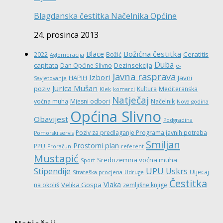
Blagdanska čestitka Načelnika Općine
24. prosinca 2013
Božićna čestitka
Blace
Ceratitis
2022
Božić
Aglomeracija
Duba
capitata
Dezinsekcija
Dan Općine Slivno
e-
Javna rasprava
Izbori
HAPIH
Javni
Savjetovanje
Jurica Mušan
poziv
Kultura
Mediteranska
Klek
komarci
Natječaj
voćna muha
Mjesni odbori
Načelnik
Nova godina
Općina Slivno
Obavijest
Podgradina
Poziv za predlaganje Programa javnih potreba
Pomorski servis
Smiljan
Prostorni plan
PPU
Proračun
referent
Mustapić
Sredozemna voćna muha
Sport
UPU
Stipendije
Uskrs
Utjecaj
Strateška procjena
Udruge
Čestitka
Vlaka
Velika Gospa
na okoliš
zemljišne knjige