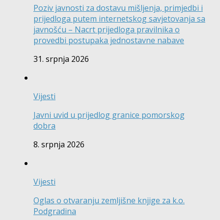
Poziv javnosti za dostavu mišljenja, primjedbi i
prijedloga putem internetskog savjetovanja sa
javnošću – Nacrt prijedloga pravilnika o
provedbi postupaka jednostavne nabave
31. srpnja 2026
Vijesti
Javni uvid u prijedlog granice pomorskog
dobra
8. srpnja 2026
Vijesti
Oglas o otvaranju zemljišne knjige za k.o.
Podgradina