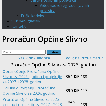
Zaštita osobnih podataka
Videonadzor zgrade i javnih
površina
Etički kodeks
Službeni glasnik
Kontakt
Proračun Općine Slivno
Pretraži:
Naziv dokumenta
Veličina
Preuzimanja
Proračun Općine Slivno za 2026. godinu
Obrazloženje Proračuna Općine
Slivno za 2026. godinu i projekcije
36.1 KiB
188
za 2027. i 2028. godinu
Odluka o izvršenju Proračuna
39.0 KiB
117
Općine Slivno za 2026. godinu
Proračun Općine Slivno za 2026.
184.5
godinu i projekcije za 2027. i 2028.
139