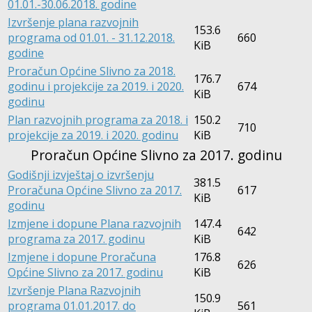
01.01.-30.06.2018. godine
Izvršenje plana razvojnih
153.6
programa od 01.01. - 31.12.2018.
660
KiB
godine
Proračun Općine Slivno za 2018.
176.7
godinu i projekcije za 2019. i 2020.
674
KiB
godinu
Plan razvojnih programa za 2018. i
150.2
710
projekcije za 2019. i 2020. godinu
KiB
Proračun Općine Slivno za 2017. godinu
Godišnji izvještaj o izvršenju
381.5
Proračuna Općine Slivno za 2017.
617
KiB
godinu
Izmjene i dopune Plana razvojnih
147.4
642
programa za 2017. godinu
KiB
Izmjene i dopune Proračuna
176.8
626
Općine Slivno za 2017. godinu
KiB
Izvršenje Plana Razvojnih
150.9
programa 01.01.2017. do
561