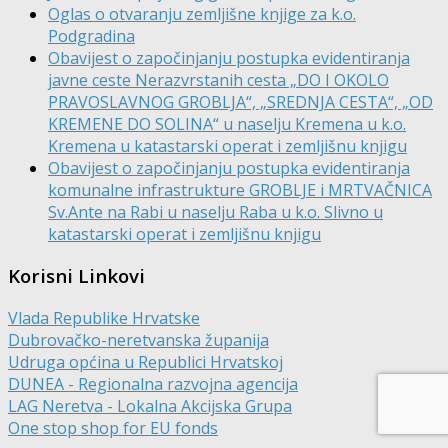
Oglas o otvaranju zemljišne knjige za k.o.
Podgradina
Obavijest o započinjanju postupka evidentiranja
javne ceste Nerazvrstanih cesta „DO I OKOLO
PRAVOSLAVNOG GROBLJA“, „SREDNJA CESTA“, „OD
KREMENE DO SOLINA“ u naselju Kremena u k.o.
Kremena u katastarski operat i zemljišnu knjigu
Obavijest o započinjanju postupka evidentiranja
komunalne infrastrukture GROBLJE i MRTVAČNICA
Sv.Ante na Rabi u naselju Raba u k.o. Slivno u
katastarski operat i zemljišnu knjigu
Korisni Linkovi
Vlada Republike Hrvatske
Dubrovačko-neretvanska županija
Udruga općina u Republici Hrvatskoj
DUNEA - Regionalna razvojna agencija
LAG Neretva - Lokalna Akcijska Grupa
One stop shop for EU fonds