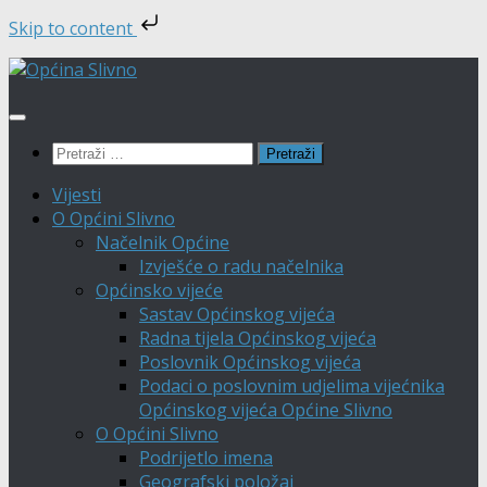
Skip to content
Skip
to
content
Pretraži:
Vijesti
O Općini Slivno
Načelnik Općine
Izvješće o radu načelnika
Općinsko vijeće
Sastav Općinskog vijeća
Radna tijela Općinskog vijeća
Poslovnik Općinskog vijeća
Podaci o poslovnim udjelima vijećnika
Općinskog vijeća Općine Slivno
O Općini Slivno
Podrijetlo imena
Geografski položaj