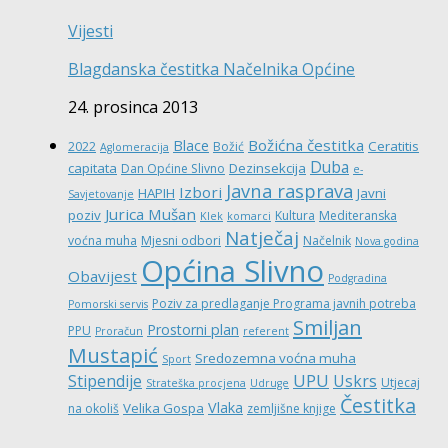
Vijesti
Blagdanska čestitka Načelnika Općine
24. prosinca 2013
Božićna čestitka
Blace
Ceratitis
2022
Božić
Aglomeracija
Duba
capitata
Dezinsekcija
Dan Općine Slivno
e-
Javna rasprava
Izbori
HAPIH
Javni
Savjetovanje
Jurica Mušan
poziv
Kultura
Mediteranska
Klek
komarci
Natječaj
voćna muha
Mjesni odbori
Načelnik
Nova godina
Općina Slivno
Obavijest
Podgradina
Poziv za predlaganje Programa javnih potreba
Pomorski servis
Smiljan
Prostorni plan
PPU
Proračun
referent
Mustapić
Sredozemna voćna muha
Sport
UPU
Stipendije
Uskrs
Utjecaj
Strateška procjena
Udruge
Čestitka
Vlaka
Velika Gospa
na okoliš
zemljišne knjige