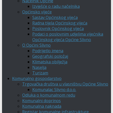
Načelnik Općine
Izvješće o radu načelnika
Općinsko vijeće
Sastav Općinskog vijeća
Radna tijela Općinskog vijeća
Poslovnik Općinskog vijeća
Podaci o poslovnim udjelima vijećnika
Općinskog vijeća Općine Slivno
O Općini Slivno
Podrijetlo imena
Geografski položaj
Klimatska obilježja
Naselja
Turizam
Komunalno gospodarstvo
Trgovačka društva u vlasništvu Općine Slivno
Komunalac Slivno d.o.o.
Odluka o komunalnom redu
Komunalni doprinos
Komunalna naknada
Registar komunalne infrastrukture