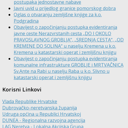
postupaka jednostavne nabave
Javni uvid u prijedlog granice pomorskog dobra
Oglas o otvaranju zemljišne knjige za k.o.
Podgradina
Obavijest o započinjanju postupka evidentiranja
javne ceste Nerazvrstanih cesta „DO I OKOLO
PRAVOSLAVNOG GROBLJA“, „SREDNJA CESTA“, „OD
KREMENE DO SOLINA“ u naselju Kremena u k.o.
Kremena u katastarski operat i zemljišnu knjigu
Obavijest o započinjanju postupka evidentiranja
komunalne infrastrukture GROBLJE i MRTVAČNICA
Sv.Ante na Rabi u naselju Raba u k.o. Slivno u
katastarski operat i zemljišnu knjigu
Korisni Linkovi
Vlada Republike Hrvatske
Dubrovačko-neretvanska županija
Udruga općina u Republici Hrvatskoj
DUNEA - Regionalna razvojna agencija
LAG Neretva - Lokalna Akcijska Grupa