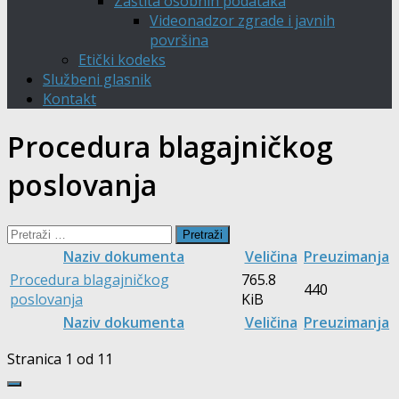
Zaštita osobnih podataka
Videonadzor zgrade i javnih
površina
Etički kodeks
Službeni glasnik
Kontakt
Procedura blagajničkog
poslovanja
Pretraži:
Naziv dokumenta
Veličina
Preuzimanja
Procedura blagajničkog
765.8
440
poslovanja
KiB
Naziv dokumenta
Veličina
Preuzimanja
Stranica 1 od 1
1