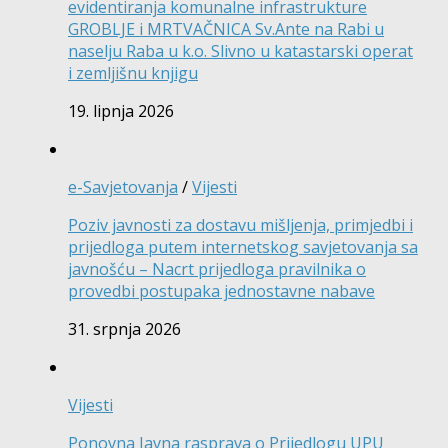
evidentiranja komunalne infrastrukture
GROBLJE i MRTVAČNICA Sv.Ante na Rabi u
naselju Raba u k.o. Slivno u katastarski operat
i zemljišnu knjigu
19. lipnja 2026
e-Savjetovanja
/
Vijesti
Poziv javnosti za dostavu mišljenja, primjedbi i
prijedloga putem internetskog savjetovanja sa
javnošću – Nacrt prijedloga pravilnika o
provedbi postupaka jednostavne nabave
31. srpnja 2026
Vijesti
Ponovna Javna rasprava o Prijedlogu UPU