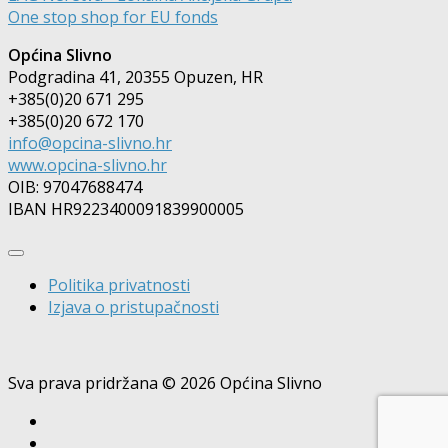
One stop shop for EU fonds
Općina Slivno
Podgradina 41, 20355 Opuzen, HR
+385(0)20 671 295
+385(0)20 672 170
info@opcina-slivno.hr
www.opcina-slivno.hr
OIB: 97047688474
IBAN HR9223400091839900005
Politika privatnosti
Izjava o pristupačnosti
Sva prava pridržana © 2026 Općina Slivno