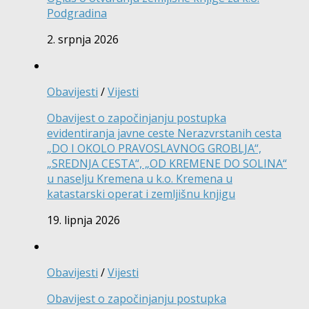
Podgradina
2. srpnja 2026
Obavijesti
/
Vijesti
Obavijest o započinjanju postupka
evidentiranja javne ceste Nerazvrstanih cesta
„DO I OKOLO PRAVOSLAVNOG GROBLJA“,
„SREDNJA CESTA“, „OD KREMENE DO SOLINA“
u naselju Kremena u k.o. Kremena u
katastarski operat i zemljišnu knjigu
19. lipnja 2026
Obavijesti
/
Vijesti
Obavijest o započinjanju postupka