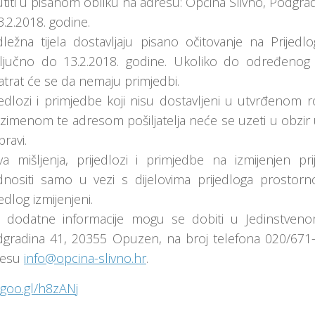
titi u pisanom obliku na adresu: Općina Slivno, Podgra
3.2.2018. godine.
ležna tijela dostavljaju pisano očitovanje na Prije
ljučno do 13.2.2018. godine. Ukoliko do određenog 
trat će se da nemaju primjedbi.
jedlozi i primjedbe koji nisu dostavljeni u utvrđenom 
zimenom te adresom pošiljatelja neće se uzeti u obzir 
pravi.
a mišljenja, prijedlozi i primjedbe na izmijenjen 
nositi samo u vezi s dijelovima prijedloga prostor
jedlog izmijenjeni.
 dodatne informacije mogu se dobiti u Jedinstven
gradina 41, 20355 Opuzen, na broj telefona 020/671-
resu
info@opcina-slivno.hr
.
/goo.gl/h8zANj