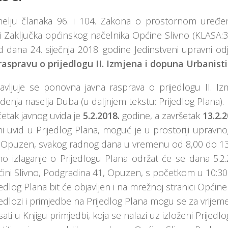
elju članaka 96. i 104. Zakona o prostornom uređen
 i Zaključka općinskog načelnika Općine Slivno (KLASA
 dana 24. siječnja 2018. godine Jedinstveni upravni od
raspravu o prijedlogu II. Izmjena i dopuna Urbanis
avljuje se ponovna javna rasprava o prijedlogu II. I
đenja naselja Duba (u daljnjem tekstu: Prijedlog Plana).
etak javnog uvida je
5.2.2018.
godine, a završetak
13.2.2
ni uvid u Prijedlog Plana, moguć je u prostoriji upravno
 Opuzen, svakog radnog dana u vremenu od 8,00 do 13,
no izlaganje o Prijedlogu Plana održat će se dana 5.2.2
ini Slivno, Podgradina 41, Opuzen, s početkom u 10:30 
jedlog Plana bit će objavljen i na mrežnoj stranici Općine
jedlozi i primjedbe na Prijedlog Plana mogu se za vrijem
sati u Knjigu primjedbi, koja se nalazi uz izloženi Prijedlog