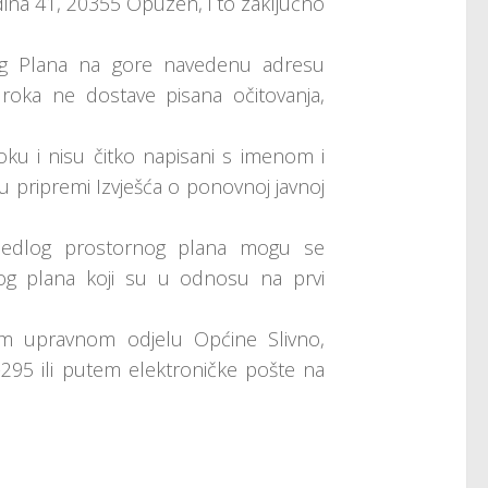
dina 41, 20355 Opuzen, i to zaključno
dlog Plana na gore navedenu adresu
roka ne dostave pisana očitovanja,
roku i nisu čitko napisani s imenom i
u pripremi Izvješća o ponovnoj javnoj
prijedlog prostornog plana mogu se
nog plana koji su u odnosu na prvi
om upravnom odjelu Općine Slivno,
295 ili putem elektroničke pošte na