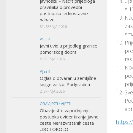
upu
javnošću – Nacrt prijedloga
pravilnika o provedbi
s 1
postupaka jednostavne
Nad
nabave
zak
31. SRPNJA 2026
sma
VIJESTI
Pri
Javni uvid u prijedlog granice
pre
pomorskog dobra
ras
8. SRPNJA 2026
Nov
VIJESTI
pod
Oglas o otvaranju zemljišne
pri
knjige za k.o. Podgradina
2. SRPNJA 2026
Sve
Pod
OBAVIJESTI
/
VIJESTI
ad
Obavijest o započinjanju
postupka evidentiranja javne
https:/
ceste Nerazvrstanih cesta
„DO I OKOLO