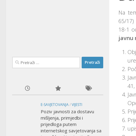
Na tem
65/17)
18-1 od
javnu 
Obj
ure
Pretraži:
Poč
Jav
41,
Jav
Opć
E-SAVJETOVANJA
/
VIJESTI
Pri
Poziv javnosti za dostavu
mišljenja, primjedbi i
Pri
prijedloga putem
upi
internetskog savjetovanja sa