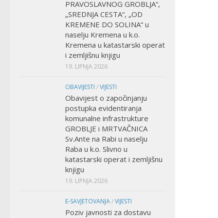
PRAVOSLAVNOG GROBLJA“,
„SREDNJA CESTA“, „OD
KREMENE DO SOLINA“ u
naselju Kremena u k.o.
Kremena u katastarski operat
i zemljišnu knjigu
19. LIPNJA 2026
OBAVIJESTI
/
VIJESTI
Obavijest o započinjanju
postupka evidentiranja
komunalne infrastrukture
GROBLJE i MRTVAČNICA
Sv.Ante na Rabi u naselju
Raba u k.o. Slivno u
katastarski operat i zemljišnu
knjigu
19. LIPNJA 2026
E-SAVJETOVANJA
/
VIJESTI
Poziv javnosti za dostavu