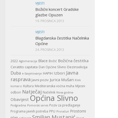
VIJESTI
Božićni koncert Gradske
glazbe Opuzen
19. PROSINCA 2013
VIJESTI
Blagdanska čestitka Načelnika
Općine
24. PROSINCA 2013
Božićna čestitka
Blace
2022
Božić
Aglomeracija
Ceratitis capitata
Dezinsekcija
Dan Općine Slivno
Javna
Duba
Izbori
HAPIH
e-Savjetovanje
rasprava
Jurica Mušan
Javni poziv
Klek
Kultura
Mediteranska voćna muha
Mjesni
komarci
Natječaj
odbori
Načelnik
Nova godina
Općina Slivno
Obavijest
Poziv za predlaganje
Podgradina
Pomorski servis
Prostorni
Programa javnih potreba
PPU
Proračun
Smiljan Mustapić
plan
referent
Sport