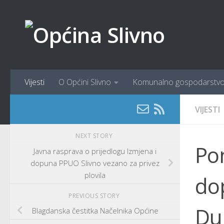
content
Skip to content
Vijesti
O Općini Slivno
Komunalno gospodarstv
VIJESTI
NEXT STORY
Pon
Javna rasprava o prijedlogu Izmjena i
dopuna PPUO Slivno vezano za privez
plovila
do
PREVIOUS STORY
Du
Blagdanska čestitka Načelnika Općine