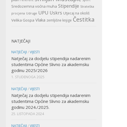
Stipendije
Sredozemna voćna muha
Strateška
UPU
Uskrs
Utjecaj na okoliš
procjena
Udruge
Čestitka
Vlaka
Velika Gospa
zemljišne knjige
NATJEČAJI
NATJEČAJI
/
VIJESTI
Natječaj za dodjelu stipendija nadarenim
studentima Općine Slivno za akademsku
godinu 2025/2026
1. STUDENOGA 2025
NATJEČAJI
/
VIJESTI
Natječaj za dodjelu stipendija nadarenim
studentima Općine Slivno za akademsku
godinu 2024./2025.
25. LISTOPADA 2024
NATJEČAJI
/
VIJESTI