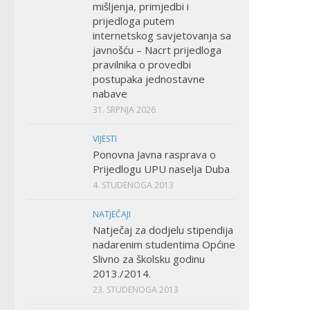
mišljenja, primjedbi i
prijedloga putem
internetskog savjetovanja sa
javnošću – Nacrt prijedloga
pravilnika o provedbi
postupaka jednostavne
nabave
31. SRPNJA 2026
VIJESTI
Ponovna Javna rasprava o
Prijedlogu UPU naselja Duba
4. STUDENOGA 2013
NATJEČAJI
Natječaj za dodjelu stipendija
nadarenim studentima Općine
Slivno za školsku godinu
2013./2014.
23. STUDENOGA 2013