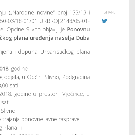
ju („Narodne novine“ broj 153/13 i
SHARE
:350-03/18-01/01 URBROJ:2148/05-01-
jel Općine Slivno objavljuje
Ponovnu
tičkog plana uređenja naselja Duba
zmjena i dopuna Urbanističkog plana
018.
godine.
g odjela, u Općini Slivno, Podgradina
00 sati.
018. godine u prostoriji Vijećnice, u
sati.
 Slivno.
e trajanja ponovne javne rasprave:
 Plana ili