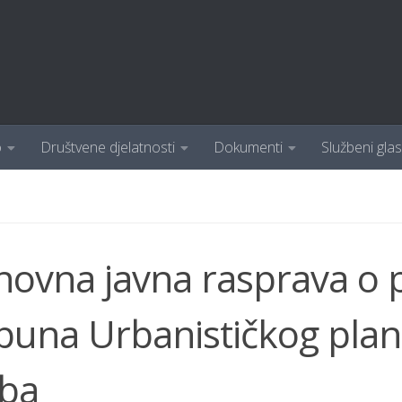
o
Društvene djelatnosti
Dokumenti
Službeni glas
ovna javna rasprava o pr
puna Urbanističkog plan
ba