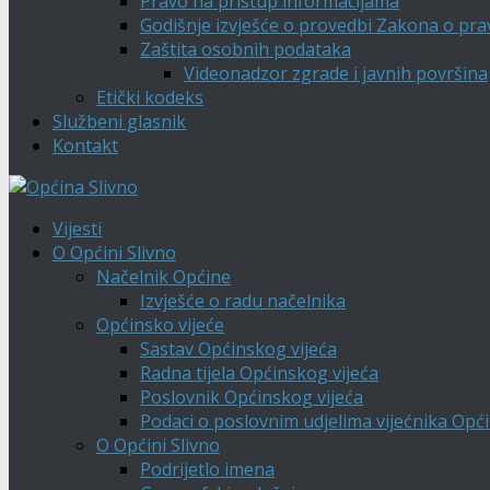
Pravo na pristup informacijama
Godišnje izvješće o provedbi Zakona o pra
Zaštita osobnih podataka
Videonadzor zgrade i javnih površina
Etički kodeks
Službeni glasnik
Kontakt
Vijesti
O Općini Slivno
Načelnik Općine
Izvješće o radu načelnika
Općinsko vijeće
Sastav Općinskog vijeća
Radna tijela Općinskog vijeća
Poslovnik Općinskog vijeća
Podaci o poslovnim udjelima vijećnika Opći
O Općini Slivno
Podrijetlo imena