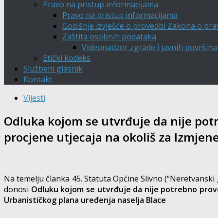
Pravo na pristup informacijama
Pravo na pristup informacijama
Godišnje izvješće o provedbi Zakona o pra
Zaštita osobnih podataka
Videonadzor zgrade i javnih površina
Etički kodeks
Službeni glasnik
Kontakt
Vijesti
Odluka kojom se utvrđuje da nije potr
procjene utjecaja na okoliš za Izmjen
Na temelju članka 45. Statuta Općine Slivno (“Neretvanski g
donosi
Odluku kojom se utvrđuje da nije potrebno prove
Urbanističkog plana uređenja naselja Blace