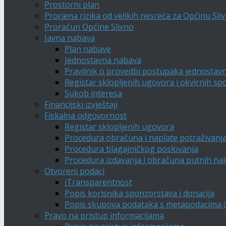
Prostorni plan
Procjena rizika od velikih nesreća za Općinu Sli
Proračun Općine Slivno
Javna nabava
Plan nabave
Jednostavna nabava
Pravilnik o provedbi postupaka jednostav
Registar sklopljenih ugovora i okvirnih s
Sukob interesa
Financijski izvještaji
Fiskalna odgovornost
Registar sklopljenih ugovora
Procedura obračuna i naplate potraživanj
Procedura blagajničkog poslovanja
Procedura izdavanja i obračuna putnih na
Otvoreni podaci
iTransparentnost
Popis korisnika sponzorstava i donacija
Popis skupova podataka s metapodacima (A
Pravo na pristup informacijama