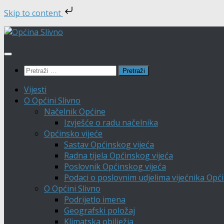
Skip to content
Skip
to
content
Pretraži:
Vijesti
O Općini Slivno
Načelnik Općine
Izvješće o radu načelnika
Općinsko vijeće
Sastav Općinskog vijeća
Radna tijela Općinskog vijeća
Poslovnik Općinskog vijeća
Podaci o poslovnim udjelima vijećnika Opći
O Općini Slivno
Podrijetlo imena
Geografski položaj
Klimatska obilježja