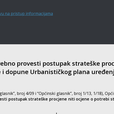
vu na pristup informacijama
ebno provesti postupak strateške procj
e i dopune Urbanističkog plana uređenj
lasnik”, broj 4/09 i “Općinski glasnik”, broj 1/13, 1/18), Opć
sti postupak strateške procjene niti ocjene o potrebi st