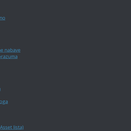
vno
ne nabave
porazuma
a
loga
sset lista)