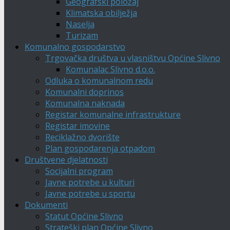
Geografski položaj
Klimatska obilježja
Naselja
Turizam
Komunalno gospodarstvo
Trgovačka društva u vlasništvu Općine Slivno
Komunalac Slivno d.o.o.
Odluka o komunalnom redu
Komunalni doprinos
Komunalna naknada
Registar komunalne infrastrukture
Registar imovine
Reciklažno dvorište
Plan gospodarenja otpadom
Društvene djelatnosti
Socijalni program
Javne potrebe u kulturi
Javne potrebe u sportu
Dokumenti
Statut Općine Slivno
Strateški plan Općine Slivno