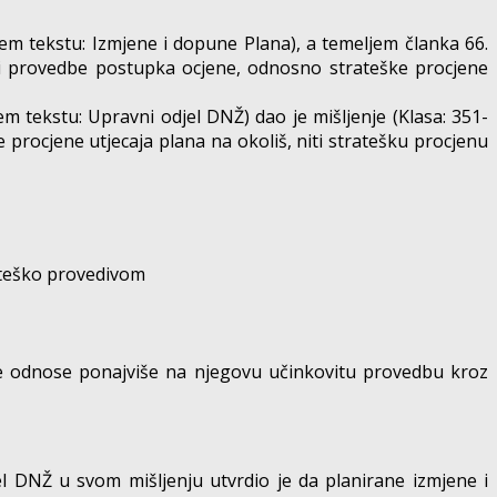
em tekstu: Izmjene i dopune Plana), a temeljem članka 66.
rebi provedbe postupka ocjene, odnosno strateške procjene
 tekstu: Upravni odjel DNŽ) dao je mišljenje (Klasa: 351-
 procjene utjecaja plana na okoliš, niti stratešku procjenu
 teško provedivom
 se odnose ponajviše na njegovu učinkovitu provedbu kroz
 DNŽ u svom mišljenju utvrdio je da planirane izmjene i