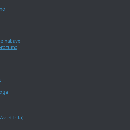
vno
ne nabave
porazuma
a
loga
sset lista)