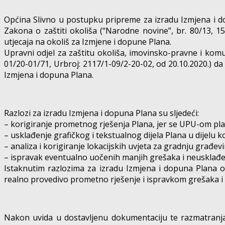
Općina Slivno u postupku pripreme za izradu Izmjena i do
Zakona o zaštiti okoliša (“Narodne novine”, br. 80/13, 1
utjecaja na okoliš za Izmjene i dopune Plana.
Upravni odjel za zaštitu okoliša, imovinsko-pravne i kom
01/20-01/71, Urbroj: 2117/1-09/2-20-02, od 20.10.2020.) da
Izmjena i dopuna Plana.
Razlozi za izradu Izmjena i dopuna Plana su sljedeći:
– korigiranje prometnog rješenja Plana, jer se UPU-om 
– usklađenje grafičkog i tekstualnog dijela Plana u dijelu ko
– analiza i korigiranje lokacijskih uvjeta za gradnju građev
– ispravak eventualno uočenih manjih grešaka i neusklađe
Istaknutim razlozima za izradu Izmjena i dopuna Plana o
realno provedivo prometno rješenje i ispravkom grešaka i
Nakon uvida u dostavljenu dokumentaciju te razmatranja