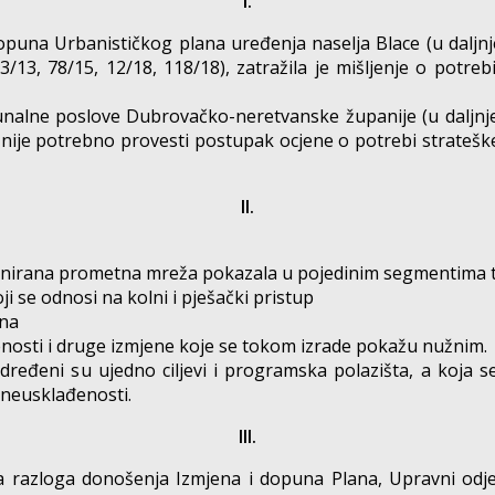
I.
puna Urbanističkog plana uređenja naselja Blace (u daljnj
53/13, 78/15, 12/18, 118/18), zatražila je mišljenje o pot
unalne poslove Dubrovačko-neretvanske županije (u daljnjem
 nije potrebno provesti postupak ocjene o potrebi strateške
II.
planirana prometna mreža pokazala u pojedinim segmentima
ji se odnosi na kolni i pješački pristup
ina
nosti i druge izmjene koje se tokom izrade pokažu nužnim.
dređeni su ujedno ciljevi i programska polazišta, a koja
 neusklađenosti.
III.
 razloga donošenja Izmjena i dopuna Plana, Upravni odjel