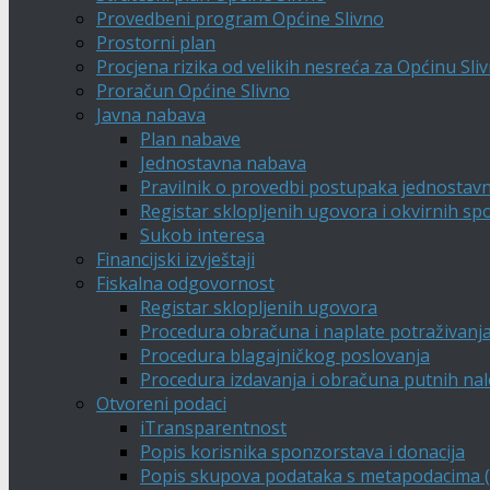
Provedbeni program Općine Slivno
Prostorni plan
Procjena rizika od velikih nesreća za Općinu Sli
Proračun Općine Slivno
Javna nabava
Plan nabave
Jednostavna nabava
Pravilnik o provedbi postupaka jednostav
Registar sklopljenih ugovora i okvirnih s
Sukob interesa
Financijski izvještaji
Fiskalna odgovornost
Registar sklopljenih ugovora
Procedura obračuna i naplate potraživanj
Procedura blagajničkog poslovanja
Procedura izdavanja i obračuna putnih na
Otvoreni podaci
iTransparentnost
Popis korisnika sponzorstava i donacija
Popis skupova podataka s metapodacima (A