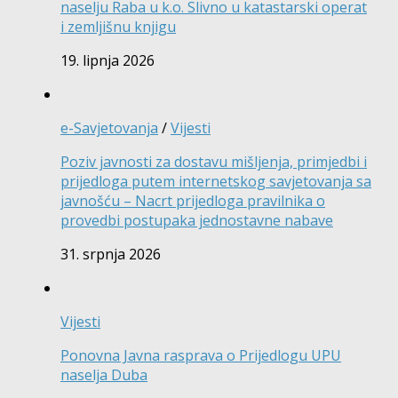
naselju Raba u k.o. Slivno u katastarski operat
i zemljišnu knjigu
19. lipnja 2026
e-Savjetovanja
/
Vijesti
Poziv javnosti za dostavu mišljenja, primjedbi i
prijedloga putem internetskog savjetovanja sa
javnošću – Nacrt prijedloga pravilnika o
provedbi postupaka jednostavne nabave
31. srpnja 2026
Vijesti
Ponovna Javna rasprava o Prijedlogu UPU
naselja Duba