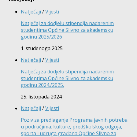
Natječaji
/
Vijesti
Natječaj za dodjelu stipendija nadarenim
studentima Općine Slivno za akademsku
godinu 2025/2026
1. studenoga 2025
Natječaji
/
Vijesti
Natječaj za dodjelu stipendija nadarenim
studentima Općine Slivno za akademsku
godinu 2024./2025.
25. listopada 2024
Natječaji
/
Vijesti
Poziv za predlaganje Programa javnih potreba
u područjima: kulture, predškolskog odgoja,
sporta i udruga građana Općine Slivno za