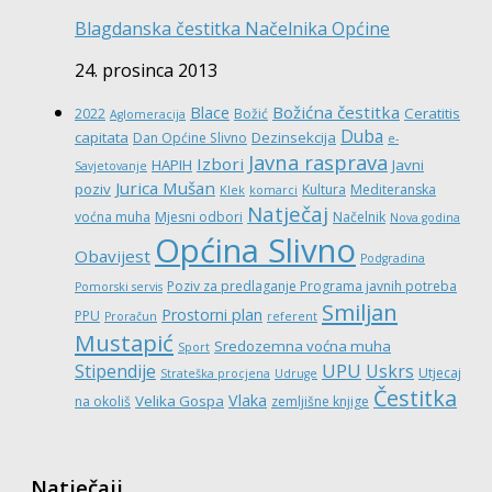
Blagdanska čestitka Načelnika Općine
24. prosinca 2013
Božićna čestitka
Blace
Ceratitis
2022
Božić
Aglomeracija
Duba
capitata
Dezinsekcija
Dan Općine Slivno
e-
Javna rasprava
Izbori
HAPIH
Javni
Savjetovanje
Jurica Mušan
poziv
Kultura
Mediteranska
Klek
komarci
Natječaj
voćna muha
Mjesni odbori
Načelnik
Nova godina
Općina Slivno
Obavijest
Podgradina
Poziv za predlaganje Programa javnih potreba
Pomorski servis
Smiljan
Prostorni plan
PPU
Proračun
referent
Mustapić
Sredozemna voćna muha
Sport
UPU
Stipendije
Uskrs
Utjecaj
Strateška procjena
Udruge
Čestitka
Vlaka
Velika Gospa
na okoliš
zemljišne knjige
Natječaji