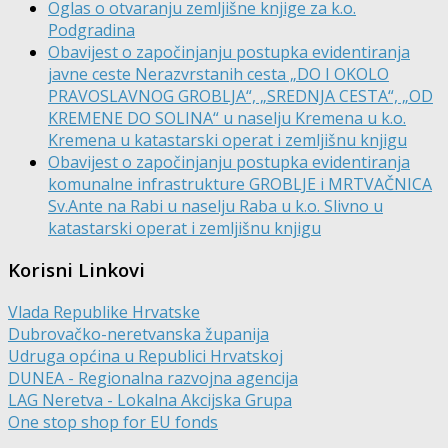
Oglas o otvaranju zemljišne knjige za k.o.
Podgradina
Obavijest o započinjanju postupka evidentiranja
javne ceste Nerazvrstanih cesta „DO I OKOLO
PRAVOSLAVNOG GROBLJA“, „SREDNJA CESTA“, „OD
KREMENE DO SOLINA“ u naselju Kremena u k.o.
Kremena u katastarski operat i zemljišnu knjigu
Obavijest o započinjanju postupka evidentiranja
komunalne infrastrukture GROBLJE i MRTVAČNICA
Sv.Ante na Rabi u naselju Raba u k.o. Slivno u
katastarski operat i zemljišnu knjigu
Korisni Linkovi
Vlada Republike Hrvatske
Dubrovačko-neretvanska županija
Udruga općina u Republici Hrvatskoj
DUNEA - Regionalna razvojna agencija
LAG Neretva - Lokalna Akcijska Grupa
One stop shop for EU fonds