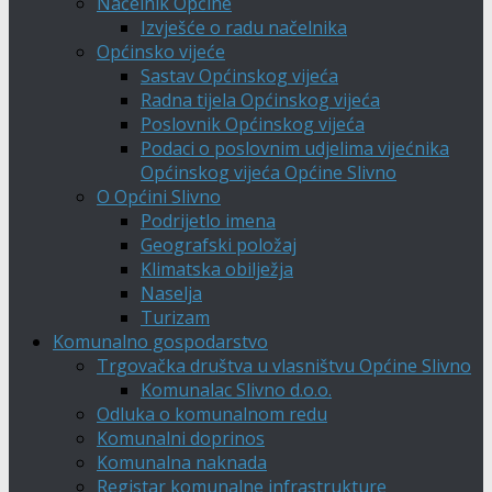
Načelnik Općine
Izvješće o radu načelnika
Općinsko vijeće
Sastav Općinskog vijeća
Radna tijela Općinskog vijeća
Poslovnik Općinskog vijeća
Podaci o poslovnim udjelima vijećnika
Općinskog vijeća Općine Slivno
O Općini Slivno
Podrijetlo imena
Geografski položaj
Klimatska obilježja
Naselja
Turizam
Komunalno gospodarstvo
Trgovačka društva u vlasništvu Općine Slivno
Komunalac Slivno d.o.o.
Odluka o komunalnom redu
Komunalni doprinos
Komunalna naknada
Registar komunalne infrastrukture