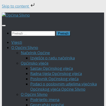
Skip to content
Skip
to
content
Pretraži:
Vijesti
O Općini Slivno
Načelnik Općine
Izvješće o radu načelnika
Općinsko vijeće
Sastav Općinskog vijeća
Radna tijela Općinskog vijeća
Poslovnik Općinskog vijeća
Podaci o poslovnim udjelima vijećnika
Općinskog vijeća Općine Slivno
O Općini Slivno
Podrijetlo imena
Geografski položaj