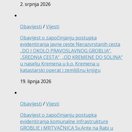
2. srpnja 2026
Obavijesti
/
Vijesti
Obavijest o započinjanju postupka
evidentiranja javne ceste Nerazvrstanih cesta
„DO I OKOLO PRAVOSLAVNOG GROBLJA“,
„SREDNJA CESTA“, „OD KREMENE DO SOLINA“
u naselju Kremena u k.o. Kremena u
katastarski operat i zemljišnu knjigu
19. lipnja 2026
Obavijesti
/
Vijesti
Obavijest o započinjanju postupka
evidentiranja komunalne infrastrukture
GROBLJE i MRTVAČNICA Sv.Ante na Rabi u